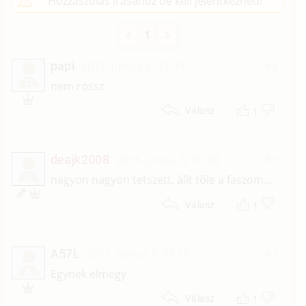
Hozzászólás írásához be kell jelentkezned!
1
papi
2015. június 6. 15:39
#4
P
nem rossz
1
Válasz
deajk2008
2015. június 5. 09:28
#3
D
nagyon nagyon tetszett, állt tőle a faszom...
1
Válasz
A57L
2015. június 5. 05:19
#2
A
Egynek elmegy.
1
Válasz