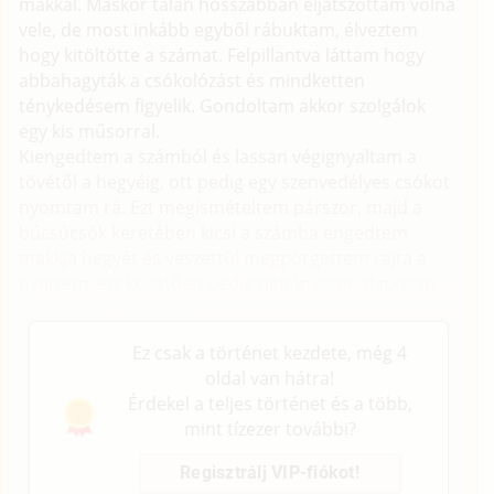
makkal. Máskor talán hosszabban eljátszottam volna
vele, de most inkább egyből rábuktam, élveztem
hogy kitöltötte a számat. Felpillantva láttam hogy
abbahagyták a csókolózást és mindketten
ténykedésem figyelik. Gondoltam akkor szolgálok
egy kis műsorral.
Kiengedtem a számból és lassan végignyaltam a
tövétől a hegyéig, ott pedig egy szenvedélyes csókot
nyomtam rá. Ezt megismételtem párszor, majd a
búcsúcsók keretében kicsi a számba engedtem
makkja hegyét és veszettül megpörgettem rajta a
nyelvem, ezt követően pedig néhányszor alaposan
beszoptam vesszejét.
Ez csak a történet kezdete, még 4
oldal van hátra!
Érdekel a teljes történet és a több,
mint tízezer további?
Regisztrálj VIP-fiókot!