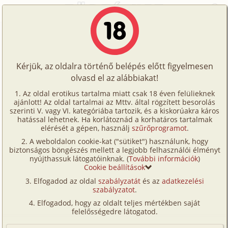
Főoldal
/
Történetek
/
Homo
/
Hármasban - mint egy mese 2. rész
Történetek
Hármasban - mint egy mese 2. rész
Képregények
Kérjük, az oldalra történő belépés előtt figyelmesen
Filmek
olvasd el az alábbiakat!
homo
Írók
Mikrohullam
Az oldal erotikus tartalma miatt csak 18 éven felülieknek
ajánlott! Az oldal tartalmai az Mttv. által rögzített besorolás
Tölts
szerinti V. vagy VI. kategóriába tartozik, és a kiskorúakra káros
Címkék
hatással lehetnek. Ha korlátoznád a korhatáros tartalmak
Szavazás átlaga:
6.42
pont (
36
szavazat)
fel
elérését a gépen, használj
szűrőprogramot
.
Kereső
Megjelenés:
2015. június 4.
A weboldalon cookie-kat ("sütiket") használunk, hogy
Te
Hossz:
7 289 karakter
biztonságos böngészés mellett a legjobb felhasználói élményt
VIP
nyújthassuk látogatóinknak. (
További információk
)
Elolvasva:
1 039 alkalommal
is!
Cookie beállítások
Fórum
Elfogadod az oldal
szabályzatát
és az
adatkezelési
Előzmény
Hármasban - mint egy mese 1. rész
szabályzatot
.
Versenyeink
(homo)
Elfogadod, hogy az oldalt teljes mértékben saját
Ügyfélszolgálat
felelősségedre látogatod.
Miután alaposan teleélveztem Dávid száját
Írói segédletek