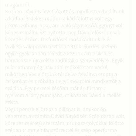
magamról.
Közben Dávid is levetkőzött és mindketten beálltunk
a kádba. Érdekes módon a kád fölött is volt egy
jókora zuhanyrózsa, ami valóságos esőfüggönyt volt
képes csinálni. Ezt nyitotta meg Dávid először csak
közepes erőre. Tusfürdővel mosakodtunk le és
Vivikét is alaposan tisztába tettük. Fürdés közben
egyre gyakrabban tévedt a kezünk a másikra és
hamarosan újra elszabadultak a szenvedélyek. Egyik
pillanatban még Dáviddal csókolóztam vadul,
miközben Vivi előttünk térdelve felváltva szopta a
farkunkat és próbálta begyömöszölni mindkettőt a
szájába. Egy perccel később mát én fúrtam a
nyelvem a lány puncijába, miközben Dávid a mellét
szívta.
Végül persze eljött az a pillanat is, amikor én
vehettem a számba Dávid fütykösét. Szép darab volt,
közepes méretű szerszám, csupasz golyókkal fölötte
szépen trimmelt fanszőrzettel és szép eperforma