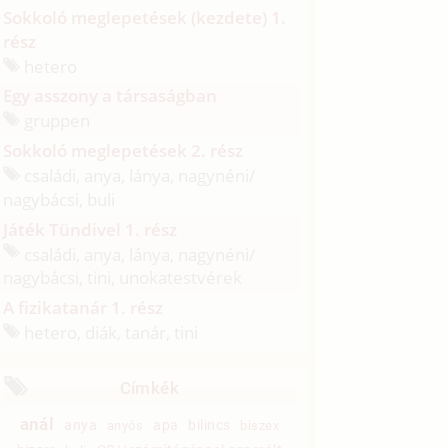
Sokkoló meglepetések (kezdete) 1.
rész
hetero
Egy asszony a társaságban
gruppen
Sokkoló meglepetések 2. rész
családi, anya, lánya, nagynéni/
nagybácsi, buli
Játék Tündivel 1. rész
családi, anya, lánya, nagynéni/
nagybácsi, tini, unokatestvérek
A fizikatanár 1. rész
hetero, diák, tanár, tini
Címkék
anál
anya
apa
bilincs
anyós
biszex