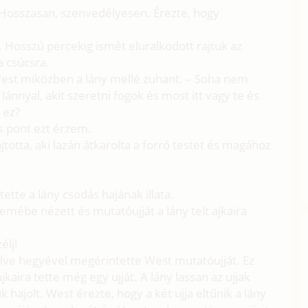
 Hosszasan, szenvedélyesen. Érezte, hogy
. Hosszú percekig ismét eluralkodott rajtuk az
a csúcsra.
 West miközben a lány mellé zuhant. – Soha nem
nnyal, akit szeretni fogok és most itt vagy te és
 ez?
is pont ezt érzem.
ajtotta, aki lazán átkarolta a forró testet és magához
ette a lány csodás hajának illata.
mébe nézett és mutatóujját a lány telt ajkaira
élj!
nyelve hegyével megérintette West mutatóujját. Ez
jkaira tette még egy ujját. A lány lassan az ujjak
 hajolt. West érezte, hogy a két ujja eltűnik a lány