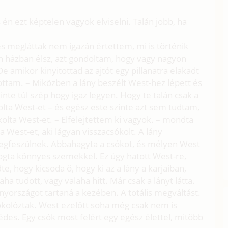
én ezt képtelen vagyok elviselni. Talán jobb, ha
s megláttak nem igazán értettem, mi is történik
 házban élsz, azt gondoltam, hogy vagy nagyon
 amikor kinyitottad az ajtót egy pillanatra elakadt
tam. – Miközben a lány beszélt West-hez lépett és
inte túl szép hogy igaz legyen. Hogy te talán csak a
olta West-et – és egész este szinte azt sem tudtam,
lta West-et. – Elfelejtettem ki vagyok. – mondta
West-et, aki lágyan visszacsókolt. A lány
egfeszülnek. Abbahagyta a csókot, és mélyen West
ogta könnyes szemekkel. Ez úgy hatott West-re,
e, hogy kicsoda ő, hogy ki az a lány a karjaiban,
ha tudott, vagy valaha hitt. Már csak a lányt látta.
nyországot tartaná a kezében. A totális megváltást.
ókolóztak. West ezelőtt soha még csak nem is
édes. Egy csók most felért egy egész élettel, mitöbb