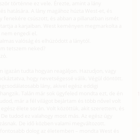
zör történne ez vele. Érezte, amint a lány
s hatására. A lány magához húzta West-et, és
 fenekére csúszott, és abban a pillanatban ismét
ét tartja a karjaiban. West keményen megmarkolta a
é nem engedi el.
dalmas valóság és elhúzódott a lánytól.
 nem tetszem neked?
szó.
 igazán tudta hogyan reagáljon. Hazudjon, vagy
kockáztatva, hogy nevetségessé válik. Végül döntött.
legcsodálatosabb lány, akivel egész eddigi
hangzik. Talán már sok ügyfeled mondta ezt, de én
od, már a fél világot bejártam és több nővel volt
egész élete során. Volt közöttük, akit szerettem, és
. De tudod ez valahogy most más. Az egész úgy
ázásnak. De idő közben valami megváltozott.
legfontosabb dolog az életemben – mondta West és