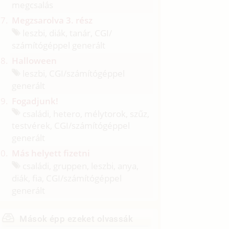
megcsalás
Megzsarolva 3. rész
leszbi, diák, tanár, CGI/
számítógéppel generált
Halloween
leszbi, CGI/
számítógéppel
generált
Fogadjunk!
családi, hetero, mélytorok, szűz,
testvérek, CGI/
számítógéppel
generált
Más helyett fizetni
családi, gruppen, leszbi, anya,
diák, fia, CGI/
számítógéppel
generált
Mások épp ezeket olvassák