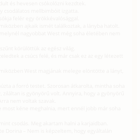
rdult és hevesen csókolózni kezdtek.
y csodálatos mellbimbóit izgatta.
sókja felér egy örökkévalósággal.
 miközben ajkaik ismét találkoztak, a lányba hatolt.
jé, melynél nagyobbat West még soha életében nem
zűnt körülöttük az egész világ.
ledtek a csúcs felé, és már csak ez az egy létezett
és miközben West magjának melege elöntötte a lányt,
zta a forró testet. Szorosan átkarolta, mintha soha
 ziláltan is gyönyörű volt. Annyira, hogy a gyönyörű
. Arra nem voltak szavak.
te most kéne meghalnia, mert ennél jobb már soha
mint csodás. Meg akartam halni a karjaidban.
lte Dorina – Nem is képzeltem, hogy egyáltalán