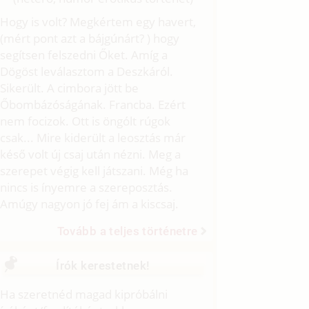
Hogy is volt? Megkértem egy havert,
(mért pont azt a bájgúnárt? ) hogy
segítsen felszedni Őket. Amíg a
Dögöst leválasztom a Deszkáról.
Sikerült. A cimbora jött be
Őbombázóságának. Francba. Ezért
nem focizok. Ott is öngólt rúgok
csak... Mire kiderült a leosztás már
késő volt új csaj után nézni. Meg a
szerepet végig kell játszani. Még ha
nincs is ínyemre a szereposztás.
Amúgy nagyon jó fej ám a kiscsaj.
Tovább a teljes történetre
Írók kerestetnek!
Ha szeretnéd magad kipróbálni