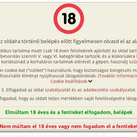
Írók
Tölts fel Te is!
Címkék
Kereső
VIP
Egyéb
az oldalra történő belépés előtt figyelmesen olvasd el az a
 élete 1. rész - 2.
otikus tartalma miatt csak 18 éven felülieknek ajánlott! Az oldal tar
lete 1. rész - 2.
t besorolás szerinti V. vagy VI. kategóriába tartozik, és a kiskorúakra
 korlátoznád a korhatáros tartalmak elérését a gépen, használj
szű
n cookie-kat ("sütiket") használunk, hogy biztonságos böngészés me
. (hetero, anál, bilincs, mélytorok)
lhasználói élményt nyújthassuk látogatóinknak. (
További informáci
Cookie beállítások
etero, anál)
Elfogadod az oldal
szabályzatát
és az
adatkezelési szabályzatot
.
n csak éjszakába fordult az idő.
lfogadod, hogy az oldalt teljes mértékben saját felelősségedre látog
tek. A szobában javában lobogott a kandalló tüze.
Elmúltam 18 éves és a fentieket elfogadom, belépek
anem azért mert West szerette a tüzet nézni és
dalló elé ilyenkor nyáron egy hőszigetelő üveglapot
Nem múltam el 18 éves vagy nem fogadom el a fentieke
eleget, így a szoba a klimatizálásnak köszönhetően
ágy szélére ült és onnét bámulta West-et, aki