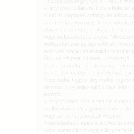
– Csodálatosan gyönyörű – felelte Wes
A lány West vállára hajtotta a fejét, és 
West-et meglepte a dolog, de abban a p
áram rázta volna meg. Visszacsókolt, é
elárasztja minden porcikáját. Soha nem
hogy, beleszeretet a lányba. Miközbe
hálószobába és az ágyra dőltek. West ú
erőt vett magán és elszakította száját a 
Én... én ezt nem akarom... ez nem jó – e
Cssss – mondta – én akarom... – élet
és kibújt az estélyi ruhája felső pántjaib
West tudta, hogy a lány mellei nagyon f
de most hogy teljes valójukban feltáru
levegőt.
A lány hófehér bőre a mellein is olyan
mellbimbói, azok a gyönyörű rózsasín 
hogy szinte felnyársalták West-et.
West közelebb lépett a lányhoz és ciró
Keze lassan siklott végig a lány tejfeh