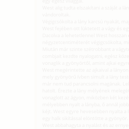
egy egész világgal.
West alig tudta elszakítani a száját a l
vándoroltak.
Végigcsókolta a lány karcsú nyakát, ma
West fejében ott lüktetett a vágy és egy
Dacolva a lehetetlennel West hosszan 
négyzetcentiméterét végigcsókolta, mi
Miután már szinte szétrobbant a vágytó
combjait kezdte nyalogatni, egész köze
vonaglik a gyönyörtől, amint ajkai egyr
West megérintette az ajkaival a lányon 
mely gyönyörű ívben simult a lány tes
már nem tud parancsolni magának. Lehú
hatolt. Érezte a lány mélyének melegé
vonaglott az ágyon, miközben két kezé
mélyebben nyalt a lányba, ő annál jobb
kéjt. West egyre hevesebben nyalta a l
egy halk sikítással elöntötte a gyönyör.
West abbahagyta a nyalást és az ernye