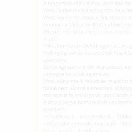
A még szinte félájult lány West felé fo
West Dorina melleit simogatta, és a lán
West úgy érezte, hogy a lány minden c
Finoman a hátára fordította a lányt, és
Altestét elöntötte a kéj érzése. A ké
érzett.
Miközben forrón ölelték egymást, megs
Halk nyögések és édes csókok közt köze
számukra.
Szinte egyszerre érték el a csúcsot, 
remegve borultak egymásra.
West a lány mellé feküdt és magához hú
többé nem akarná elereszteni. Még így,
szó nem is fejezi ki igazán, amit látott
A lány pihegve hozzá bújt és úgy érez
nem lesz.
– Csodás volt. – mondta West. – Több, 
– Még soha nem volt ennyire jó. – fele
lehet ilyen jó. – Felelte a lány.