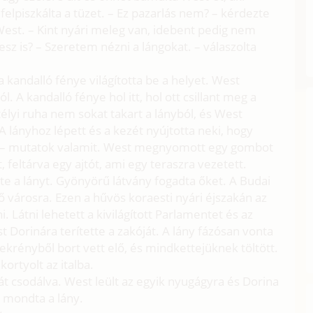
s felpiszkálta a tüzet. – Ez pazarlás nem? – kérdezte
West. – Kint nyári meleg van, idebent pedig nem
sz is? – Szeretem nézni a lángokat. – válaszolta
 kandalló fénye világította be a helyet. West
. A kandalló fénye hol itt, hol ott csillant meg a
élyi ruha nem sokat takart a lányból, és West
. A lányhoz lépett és a kezét nyújtotta neki, hogy
ta – mutatok valamit. West megnyomott egy gombot
, feltárva egy ajtót, ami egy teraszra vezetett.
dte a lányt. Gyönyörű látvány fogadta őket. A Budai
ő városra. Ezen a hűvös koraesti nyári éjszakán az
i. Látni lehetett a kivilágított Parlamentet és az
 Dorinára terítette a zakóját. A lány fázósan vonta
krényből bort vett elő, és mindkettejüknek töltött.
ortyolt az italba.
át csodálva. West leült az egyik nyugágyra és Dorina
– mondta a lány.