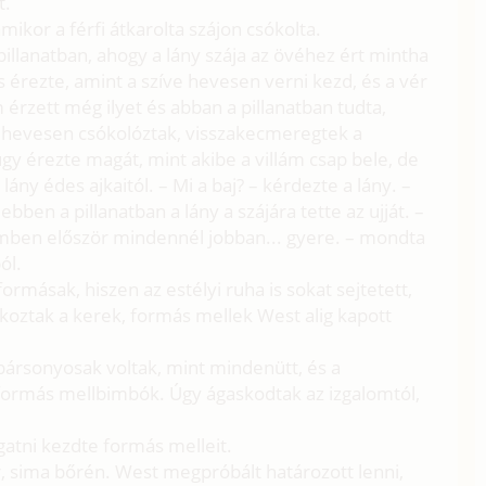
t.
amikor a férfi átkarolta szájon csókolta.
illanatban, ahogy a lány szája az övéhez ért mintha
s érezte, amint a szíve hevesen verni kezd, és a vér
 érzett még ilyet és abban a pillanatban tudta,
n hevesen csókolóztak, visszakecmeregtek a
gy érezte magát, mint akibe a villám csap bele, de
lány édes ajkaitól. – Mi a baj? – kérdezte a lány. –
bben a pillanatban a lány a szájára tette az ujját. –
emben először mindennél jobban... gyere. – mondta
ól.
ormásak, hiszen az estélyi ruha is sokat sejtetett,
lkoztak a kerek, formás mellek West alig kapott
 bársonyosak voltak, mint mindenütt, és a
formás mellbimbók. Úgy ágaskodtak az izgalomtól,
gatni kezdte formás melleit.
ér, sima bőrén. West megpróbált határozott lenni,