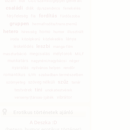
bizarr
CGI/számítógéppel generált
buli
családi
diák
dp/szendvics
fenekelés
fordítás
férj-feleség
fia
fürdőszoba
gruppen
hermafrodita/transznemű
hetero
homo
híresség
humor
illusztrált
lánya
iroda
középkorú
közlekedés
leszbi
leskelődés
manga-film
megcsalás
mélytorok
maszturbáció
MILF
munkatárs
nagynéni/nagybácsi
néger
nyaralás
nyilvános helyen
rendőr
romantikus
s/m
szabadban-természetben
szűz
szöveg nélküli
szörnyeteg
tanár
tini
testvérek
unokatestvérek
vibrátor
verseny/(társas-)játék
Erotikus történetek ajánló
A Deszka :D
(hetero, humor erotikus történet)