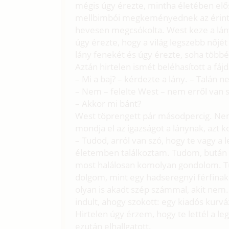
mégis úgy érezte, mintha életében elős
mellbimbói megkeményednek az érinté
hevesen megcsókolta. West keze a lány
úgy érezte, hogy a világ legszebb nőj
lány fenekét és úgy érezte, soha több
Aztán hirtelen ismét beléhasított a fáj
– Mi a baj? – kérdezte a lány. – Talán
– Nem – felelte West – nem erről van 
– Akkor mi bánt?
West töprengett pár másodpercig. Nem
mondja el az igazságot a lánynak, azt 
– Tudod, arról van szó, hogy te vagy a 
életemben találkoztam. Tudom, bután 
most halálosan komolyan gondolom. Tud
dolgom, mint egy hadseregnyi férfinak 
olyan is akadt szép számmal, akit nem
indult, ahogy szokott: egy kiadós kurv
Hirtelen úgy érzem, hogy te lettél a 
ezután elhallgatott.