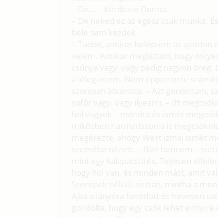
– De... – Kérdezte Dorina.
– De neked ez az egész csak munka. És 
bele sem kezdek.
– Tudod, amikor beléptem az ajtódon é
velem. Amikor megláttam, hogy milyen
csúnya vagy, vagy pedig nagyon öreg. De
a lélegzetem. Nem éppen erre számítot
szorosan átkarolta. – Azt gondoltam, sz
sofőr vagy, vagy ilyesmi. – Itt megcsók
hol vagyok – mondta és ismét megcsóko
miközben harmadszorra is megcsókolta 
megérezte, ahogy West izmai ismét m
szemébe nézett. – Bízz bennem – sutt
mint egy kalapácsütés. Teljesen elfeledt
hogy hol van, és minden mást, amit vala
Szerepek nélkül, tisztán, mintha a men
Ajka a lányéra fonódott és hevesen cs
gondolta, hogy egy csók lehet ennyire 