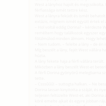
West a lányhoz hajolt és megcsókolta.
férfiassága ismét tettre kész.
West a lányra feküdt és ismét behatolt
extázis, mígnem ismét együtt értek el 
– Hol voltál eddig Dorina? – kérdezte
reméltem hogy találkozok egyszer egy lá
fölülmúlod minden álmom. Hogy lehet
– Nem tudom. – felelte a lány – de én 
Míg beszélt a lány, fejét West vállára h
húzta.
A lány fekete haja a férfi vállára terült.
Miközben a lány beszélt West-et beterít
A férfi Dorina gyönyörű melegbarna sze
tette.
– Csssűűű! – suttogta halkan. – Ne besz
Dorina lassan kinyitotta a száját, és 
teljesen feltüzelte West-et, aki Dorina a
köré emelte ajkait és egyre jobban rájuk