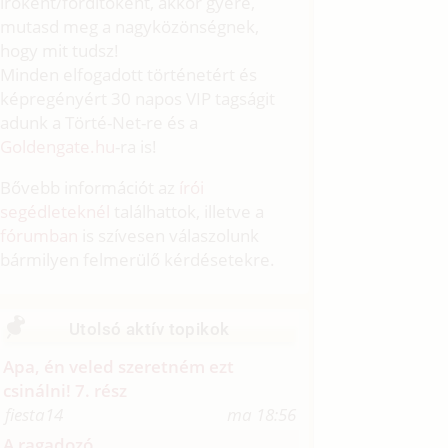
íróként/fordítóként, akkor gyere,
mutasd meg a nagyközönségnek,
hogy mit tudsz!
Minden elfogadott történetért és
képregényért 30 napos VIP tagságit
adunk a Törté-Net-re és a
Goldengate.hu
-ra is!
Bővebb információt az
írói
segédleteknél
találhattok, illetve a
fórumban
is szívesen válaszolunk
bármilyen felmerülő kérdésetekre.
Utolsó aktív topikok
Apa, én veled szeretném ezt
csinálni! 7. rész
fiesta14
ma 18:56
A ragadozó