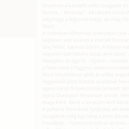
kinyitotta a kandalló előtti üvegajtót é
Dorina. – Micsoda? – kérdezett vissza 
elég hogy a légkondi megy, de még fűte
West.
A szobában félhomály uralkodott csak a
képtelen volt levenni a szemét Dorináról
lány fehér, hamvas bőrén. A fekete est
képtelen volt betelni azzal, amit látott
felsegítse az ágyról. – Gyere – mond
a falon mire a függöny oldalra húzódott
West kinyitotta az ajtót, és előre enge
hegyekből pont leláttak az alattuk fekv
egész város fényeit tisztán lehetett látn
egész Duna part fényárban úszott. West
maga köré. West a teraszon lévő bársze
A poharat Dorinának nyújtotta, aki belek
Iszogattak még egy ideig a pesti éjszak
hozzábújt. – Gyönyörű volt ez az este 