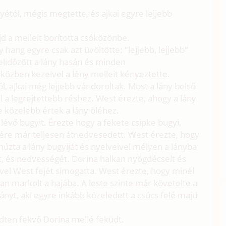
ányétól, mégis megtette, és ajkai egyre lejjebb
jd a melleit borította csóközönbe.
 hang egyre csak azt üvöltötte: "lejjebb, lejjebb"
elidőzött a lány hasán és minden
közben kezeivel a lény melleit kényeztette.
l, ajkai még lejjebb vándoroltak. Most a lány belső
l a legrejtettebb réshez. West érezte, ahogy a lány
e közelebb értek a lány öléhez.
lévő bugyit. Érezte hogy a fekete csipke bugyi,
tére már teljesen átnedvesedett. West érezte, hogy
zta a lány bugyiját és nyelveivel mélyen a lányba
t, és nedvességét. Dorina halkan nyögdécselt és
vel West fejét simogatta. West érezte, hogy minél
an markolt a hajába. A leste szinte már követelte a
ányt, aki egyre inkább közeledett a csúcs felé majd
dten fekvő Dorina mellé feküdt.