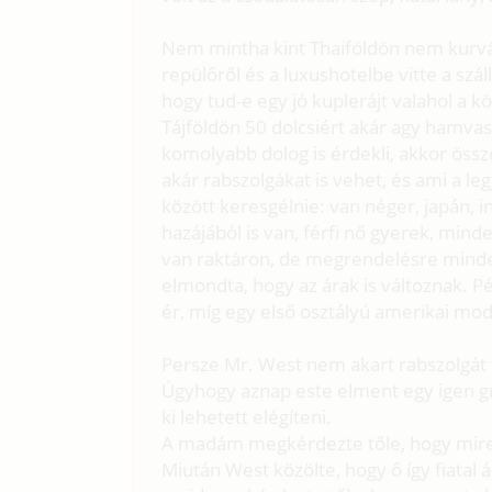
Nem mintha kint Thaiföldön nem kurvázo
repülőről és a luxushotelbe vitte a szál
hogy tud-e egy jó kuplerájt valahol a k
Tájföldön 50 dolcsiért akár agy hamva
komolyabb dolog is érdekli, akkor ös
akár rabszolgákat is vehet, és ami a le
között keresgélnie: van néger, japán, 
hazájából is van, férfi nő gyerek, min
van raktáron, de megrendelésre minden
elmondta, hogy az árak is változnak. P
ér, míg egy első osztályú amerikai mod
Persze Mr. West nem akart rabszolgát v
Úgyhogy aznap este elment egy igen g
ki lehetett elégíteni.
A madám megkérdezte tőle, hogy mire v
Miután West közölte, hogy ő így fiatal 