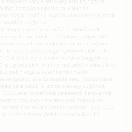
e megverni vagy a lányt vagy esetleg, hogy őt
hat, hogy kicsit elpaskolná a lányt és
m vágyik. Ezután a madám odavezette egy fiatal
tan ütheti, vághatja.
gis ahogy a madám utasítására körbefordult
ni a lány hátán, fenekén, és hátsó combján. West
orozások soha el nem múló nyomai. De a lány nem
l lányt választott, akit gyönyörűnek talált. Talán
nővé érett. A mellei nem voltak túl nagyok de
 is úgy néztek ki, mint ha melltartót viselne a lány.
ész mell hívogatta az ember tekintetét.
st-tet igazából az arca ragadta meg. Hosszú barna
ató ajkai voltak. A lányon csak egy bugyi volt.
t 1000$ kelet leszurkolnia de innentől kezdve már
 megmondta, hogy ha a lányoknak maradandó
l téríteni. Erre West a kezébe nyomott 10 db 1000
Ennyi pénzért az sem érdekelte volna őket, ha