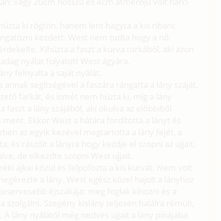
zán: vagy 20cm hosszú és 4cm átmérőjű volt harci
húzta ki rögtön, hanem lent hagyta a kis ribanc
ángatózni kezdett. West nem tudta hogy a nő
érdekelte. Kihúzta a faszt a kurva torkából, aki azon
dag nyálat folyatott West ágyára.
ány felnyalta a saját nyálát.
 annak segítségével a faszára rángatta a lány száját,
tető farkát, és ismét nem húzta ki, míg a lány
 faszt a lány szájából, aki okulva az előbbiből
 ment. Ekkor West a hátára fordította a lányt és
zben az egyik kezével megtartotta a lány fejét, a
a, és rászólt a lányra hogy kezdje el szopni az ujjait.
lve, de elkezdte szopni West ujjait.
éki ajkai közül és felpofozta a kis kurvát. Nem volt
megérezte a lány. West egész közel hajolt a lányhoz
gkeservesebb éjszakája: meg foglak kínozni és a
szolgálni. Szegény kislány teljesen halálra rémült,
. A lány nyálától még nedves ujjait a lány pinájába