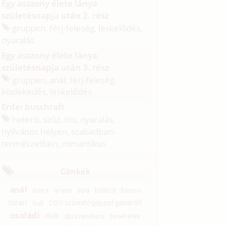
Egy asszony élete lánya
születésnapja után 2. rész
gruppen, férj-feleség, leskelődés,
nyaralás
Egy asszony élete lánya
születésnapja után 3. rész
gruppen, anál, férj-feleség,
közlekedés, leskelődés
Erdei buschraft
hetero, szűz, tini, nyaralás,
nyilvános helyen, szabadban-
természetben, romantikus
Címkék
anál
anya
apa
bilincs
anyós
biszex
bizarr
CGI/számítógéppel generált
buli
családi
diák
dp/szendvics
fenekelés