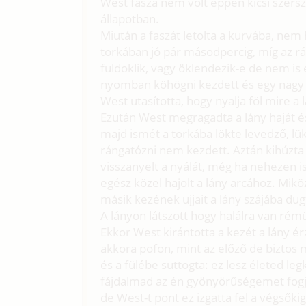
West fasza nem volt éppen kicsi szers
állapotban.
Miután a faszát letolta a kurvába, nem 
torkában jó pár másodpercig, míg az r
fuldoklik, vagy öklendezik-e de nem is 
nyomban köhögni kezdett és egy nagy a
West utasította, hogy nyalja föl mire a l
Ezután West megragadta a lány haját és
majd ismét a torkába lökte levedző, lük
rángatózni nem kezdett. Aztán kihúzta a
visszanyelt a nyálát, még ha nehezen is
egész közel hajolt a lány arcához. Mikö
másik kezének ujjait a lány szájába dugt
A lányon látszott hogy halálra van rémü
Ekkor West kirántotta a kezét a lány érz
akkora pofon, mint az előző de biztos 
és a fülébe suttogta: ez lesz életed le
fájdalmad az én gyönyörűségemet fogja 
de West-t pont ez izgatta fel a végsőkig