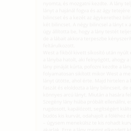
nyomta, és mozgatni kezdte. A lány te
lányt a hajánál fogva és az ágy tetejére
bilincset és a kezét az ágykerethez bil
két bilincset. A négy bilincsel a lányt x
úgy állította be, hogy a lány testét telj
de a lábait akkora terpeszbe kényszerít
feltárulkozott.
West a fikból kivett síkosító után nyúl
a lányba hatolt, aki felnyögött, ahogy 
lány pináját kúrta, pofozni kezdte a lán
folyamatosan sikított mikor West a me
lányt ütötte, ahol érte. Majd hirtelen a
faszát és eloldozta a lány bilincseit, d
könnyes arcú lányt. Miután a hasára fekt
Szegény lány hiába próbált ellenállni,
rugdosott, kapálózott, segítségért kiál
büdös kis kurvát, odahajolt a föléhez é
– úgysem menekülsz te kis rohadt kurva
akarlak. Erre a lány megint elkezdett k