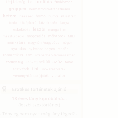
fordítás
férj-feleség
fia
fürdőszoba
gruppen
hermafrodita/transznemű
hetero
homo
híresség
humor
illusztrált
lánya
iroda
középkorú
közlekedés
leszbi
leskelődés
manga-film
megcsalás
mélytorok
maszturbáció
MILF
munkatárs
nagynéni/nagybácsi
néger
nyaralás
nyilvános helyen
rendőr
romantikus
s/m
szabadban-természetben
szűz
szöveg nélküli
szörnyeteg
tanár
tini
testvérek
unokatestvérek
vibrátor
verseny/(társas-)játék
Erotikus történetek ajánló
18 éves lány kipróbálná...
(leszbi szextörténet)
- Tényleg nem nyalt még lány téged? -