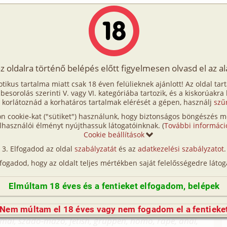
Írók
Tölts fel Te is!
Címkék
Kereső
VIP
Egyéb
az oldalra történő belépés előtt figyelmesen olvasd el az a
 élete 1. rész - 1.
otikus tartalma miatt csak 18 éven felülieknek ajánlott! Az oldal tar
lete 1. rész - 1.
t besorolás szerinti V. vagy VI. kategóriába tartozik, és a kiskorúakra
 korlátoznád a korhatáros tartalmak elérését a gépen, használj
szű
n cookie-kat ("sütiket") használunk, hogy biztonságos böngészés me
. (hetero, anál)
lhasználói élményt nyújthassuk látogatóinknak. (
További informáci
Cookie beállítások
et tartalmaz, mely sokkolóan hathat. Ebben a
Elfogadod az oldal
szabályzatát
és az
adatkezelési szabályzatot
.
ája előfordul a romantikustól a perverzig.
lfogadod, hogy az oldalt teljes mértékben saját felelősségedre látog
rmiféle hasonlóság a valósággal csak a véletlen műve
sztott szerepet, ezért csak erős idegzetűeknek
Elmúltam 18 éves és a fentieket elfogadom, belépek
Nem múltam el 18 éves vagy nem fogadom el a fentieke
imal, szado-mazo, fetish, gruppen, homo, rape, anál,