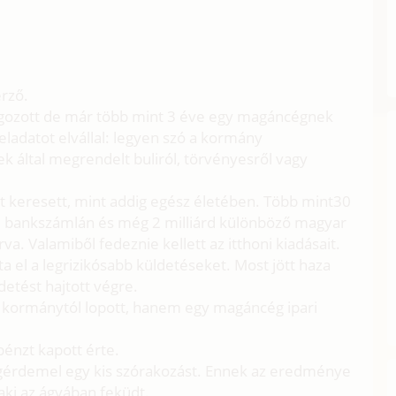
rző.
olgozott de már több mint 3 éve egy magáncégnek
eladatot elvállal: legyen szó a kormány
által megrendelt buliról, törvényesről vagy
it keresett, mint addig egész életében. Több mint30
ájci bankszámlán és még 2 milliárd különböző magyar
a. Valamiből fedeznie kellett az itthoni kiadásait.
ta el a legrizikósabb küldetéseket. Most jött haza
detést hajtott végre.
 a kormánytól lopott, hanem egy magáncég ipari
 pénzt kapott érte.
gérdemel egy kis szórakozást. Ennek az eredménye
, aki az ágyában feküdt.