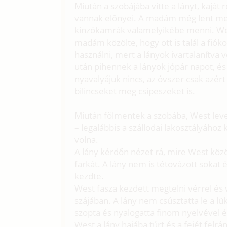
Miután a szobájába vitte a lányt, kajá
vannak előnyei. A madám még lent meg
kínzókamrák valamelyikébe menni. Wes
madám közölte, hogy ott is talál a fiók
használni, mert a lányok ivartalanítva
után pihennek a lányok jópár napot, és
nyavalyájuk nincs, az óvszer csak azért k
bilincseket meg csipeszeket is.
Miután fölmentek a szobába, West levet
– legalábbis a szállodai lakosztályához
volna.
A lány kérdőn nézet rá, mire West közöl
farkát. A lány nem is tétovázott sokat 
kezdte.
West fasza kezdett megtelni vérrel és vé
szájában. A lány nem csúsztatta le a lü
szopta és nyalogatta finom nyelvével és
West a lány hajába túrt és a fejét felrá