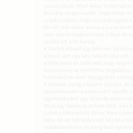
visszacsókolt. West ekkor ismét hátrarán
és a lány szopni kezdte. Majd mikor meg
szájába köpött, majd visszaráncigálta a
Kis idő után mikor elunta a kurva tevék
nem akarta megbilincselni a lányt de 
tanítsa ezt a kis kurvát.
A fiókból elővett egy bilincset. Kemény 
elővett, ami egy lánc nélküli fajta vol
a bilincseket és szólt neki, hogy tegye f
hozzászokva az ilyesmihez (legalábbis 
használni) de azért leguggolt és a bokáj
A másikat, pedig a kezére csatolta, de 
összebilincselni a kezét ezért rászólt, 
ügyetlenkedett egy kicsit de aztán csak 
West egy hatalmas pofont adott a kis k
tudott a bilincsektől. Ekkor West odame
lökte, és ott hátrabilincselt kézzel a h
szájába erőltette, és tövig belé nyomta.