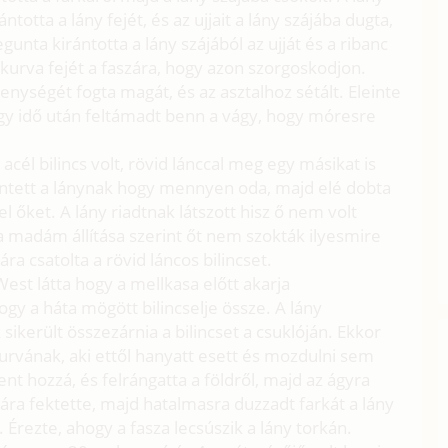
totta a lány fejét, és az ujjait a lány szájába dugta,
unta kirántotta a lány szájából az ujját és a ribanc
 kurva fejét a faszára, hogy azon szorgoskodjon.
enységét fogta magát, és az asztalhoz sétált. Eleinte
egy idő után feltámadt benn a vágy, hogy móresre
acél bilincs volt, rövid lánccal meg egy másikat is
t. Intett a lánynak hogy mennyen oda, majd elé dobta
el őket. A lány riadtnak látszott hisz ő nem volt
a madám állítása szerint őt nem szokták ilyesmire
ára csatolta a rövid láncos bilincset.
West látta hogy a mellkasa előtt akarja
hogy a háta mögött bilincselje össze. A lány
sikerült összezárnia a bilincset a csuklóján. Ekkor
urvának, aki ettől hanyatt esett és mozdulni sem
nt hozzá, és felrángatta a földről, majd az ágyra
asára fektette, majd hatalmasra duzzadt farkát a lány
 Érezte, ahogy a fasza lecsúszik a lány torkán.