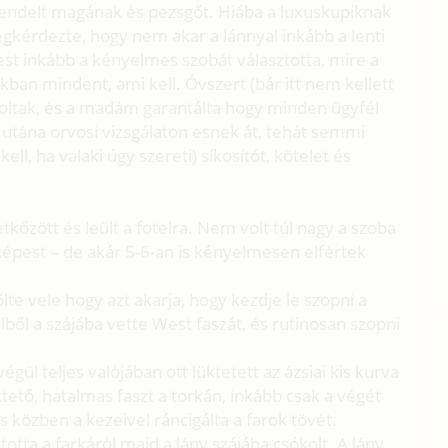
t rendelt magának és pezsgőt. Hiába a luxuskupiknak
kérdezte, hogy nem akar a lánnyal inkább a lenti
t inkább a kényelmes szobát választotta, mire a
okban mindent, ami kell. Óvszert (bár itt nem kellett
 voltak, és a madám garantálta hogy minden ügyfél
 utána orvosi vizsgálaton esnek át, tehát semmi
ell, ha valaki úgy szereti) síkosítót, kötelet és
kőzött és leült a fotelra. Nem volt túl nagy a szoba
 képest – de akár 5-6-an is kényelmesen elfértek
te vele hogy azt akarja, hogy kezdje le szopni a
élből a szájába vette West faszát, és rutinosan szopni
gül teljes valójában ott lüktetett az ázsiai kis kurva
ktető, hatalmas faszt a torkán, inkább csak a végét
 közben a kezeivel ráncigálta a farok tövét.
ntotta a farkáról majd a lány szájába csókolt. A lány