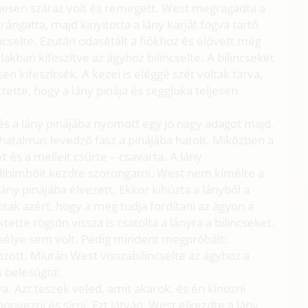
ljesen száraz volt és remegett. West megragadta a
 rángatta, majd kinyitotta a lány karját fogva tartó
incselte. Ezután odasétált a fiókhoz és elővett még
 alakban kifeszítve az ágyhoz bilincselte. A bilincseket
esen kifeszítsék. A kezei is eléggé szét voltak tárva,
tette, hogy a lány pinája és seggluka teljesen
t és a lány pinájába nyomott egy jó nagy adagot majd,
a hatalmas levedző fasz a pinájába hatolt. Miközben a
yt és a melleit csűrte – csavarta. A lány
llbimbóit kezdte szorongatni. West nem kímélte a
 lány pinájába élvezett. Ekkor kihúzta a lányból a
e csak azért, hogy a meg tudja fordítani az ágyon a
ette rögtön vissza is csatolta a lányra a bilincseket.
 esélye sem volt. Pedig mindent megpróbált:
tozott. Miután West visszabilincselte az ágyhoz a
s belesúgta:
. Azt teszek veled, amit akarok, és én kínozni
önnyezni és sírni. Ezt látván, West elkezdte a lány