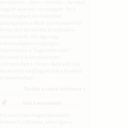
kérdeztem. - Nem - mondta -, de most
nagyon akarom - mosolygott. Én is
mosolyogtam, és élvezettel
puszilgattam a lábait a puncusa körül.
Anna nem borotválta le teljesen a
fanszőrzetét, elöl egy nagy
háromszögben meghagyta.
Szerencsére a "legérdekesebb"
részeket ő is rendszeresen
szőrtelenítette. Finom illata volt. Két
kezemmel megfogtam hát a fenekét,
és belenyaltam.
Tovább a teljes történetre
Írók kerestetnek!
Ha szeretnéd magad kipróbálni
íróként/fordítóként, akkor gyere,