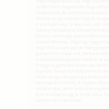
majd megkérdezte tőle, hogy szeretné 
verjék? West megmondta, hogy előfordul
megkötözné, de semmi komolyabbra ne
lányhoz, és azt mondta, hogy őt nyugod
A lány talán még 18 éves sem volt, mé
halvány forradásokat lehetett felfedez
biztosra vette hogy azok korábbi ost
tetszett Westnek. Végül egy nagyon fiata
még 16 éves sem volt de már gyönyörű 
gyönyörű formájuk volt. Melltartó nélkül
A mellbimbói hegyesek voltak és az eg
A segge is gyönyörű feszes volt, de We
haja volt, fekete mandulaszeme és hívog
Lévén ez egy elit kupleráj a belépésér
törzstagnak minősült. A madám előre
sérülést okoz, akkor a kárukat meg kel
$-ost és ezzel az ügy le is volt zárva. 
halomra öli a ribancokat.