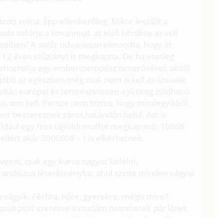
tt volna. Épp ellenkezőleg. Mikor leszállt a
loda sofőrje a limuzinnal, az első kérdése az volt
özelben? A sofőr udvariasan elmondta, hogy itt
s 12 éves szűzlányt is megkapna. De ha esetleg
szehozhatja egy embercsempész ismerősével, akitől
gjobb az egészben még csak nem is kell az ázsiaiak
indián európai és természetesen a jó öreg zöldhasú
den, ami kell. Persze nem biztos, hogy mindegyikből
t beszereznek záros határidőn belül. Azt is
éldául egy friss tájföldi muffot megkap már 1000$
ellért akár 300000$ – t is elkérhetnek.
enni, csak egy kurva nagyot kefélni.
randiózus létesítménybe, ahol szinte minden vágyat
ágyik. Férfira, nőre, gyerekre, mégis mire?
ázsiai pipit szeretne a madám összeterelt pár lányt,