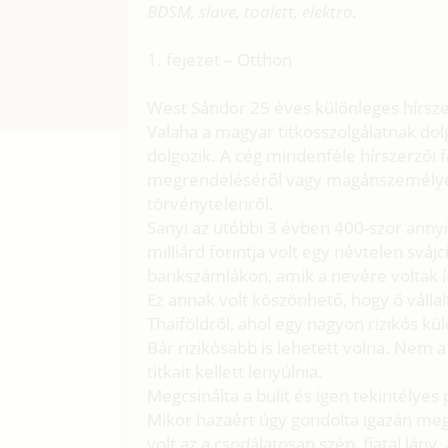
BDSM, slave, toalett, elektro.
1. fejezet – Otthon
West Sándor 25 éves különleges hírsze
Valaha a magyar titkosszolgálatnak d
dolgozik. A cég mindenféle hírszerzői f
megrendeléséről vagy magánszemélyek 
törvénytelenről.
Sanyi az utóbbi 3 évben 400-szor anny
milliárd forintja volt egy névtelen sv
bankszámlákon, amik a nevére voltak írv
Ez annak volt köszönhető, hogy ő vállal
Thaiföldről, ahol egy nagyon rizikós kül
Bár rizikósabb is lehetett volna. Nem
titkait kellett lenyúlnia.
Megcsinálta a bulit és igen tekintélyes
Mikor hazaért úgy gondolta igazán me
volt az a csodálatosan szép, fiatal lány