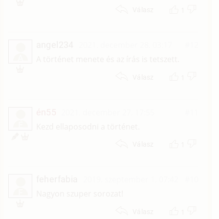
1
Válasz
angel234
2021. december 28. 03:17
#12
A
A történet menete és az írás is tetszett.
1
Válasz
én55
2021. december 27. 17:55
#11
É
Kezd ellaposodni a történet.
1
Válasz
feherfabia
2019. szeptember 1. 07:42
#10
F
Nagyon szuper sorozat!
1
Válasz