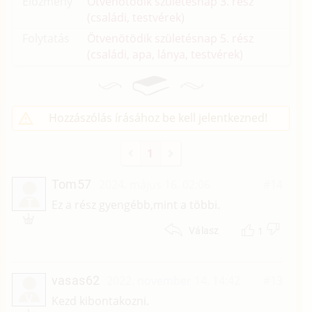
Előzmény
Ötvenötödik születésnap 3. rész
(családi, testvérek)
Folytatás
Ötvenötödik születésnap 5. rész
(családi, apa, lánya, testvérek)
Hozzászólás írásához be kell jelentkezned!
1
Tom57
2024. május 16. 02:06
#14
T
Ez a rész gyengébb,mint a többi.
1
Válasz
vasas62
2022. november 14. 14:42
#13
V
Kezd kibontakozni.