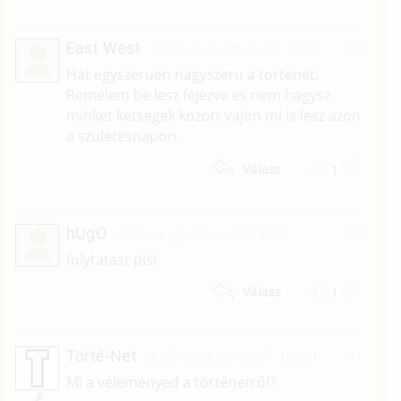
East West
2005. augusztus 31. 11:43
#3
Hat egyszeruen nagyszeru a tortenet.
Remelem be lesz fejezve es nem hagysz
minket ketsegek kozott vajon mi is lesz azon
a szuletesnapon.
1
Válasz
hUgO
2005. augusztus 27. 15:00
#2
folytatast pls!
1
Válasz
Törté-Net
2005. augusztus 27. 00:00
#1
Mi a véleményed a történetről?