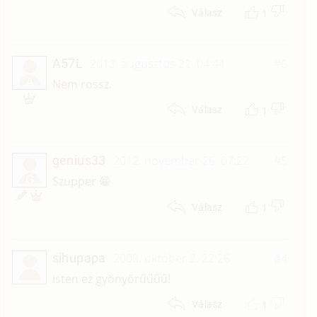
1
Válasz
A57L
2013. augusztus 22. 04:44
#6
A
Nem rossz.
1
Válasz
genius33
2012. november 26. 07:22
#5
G
Szupper 😀
1
Válasz
sihupapa
2008. október 2. 22:26
#4
isten ez gyönyörűűűű!
1
Válasz