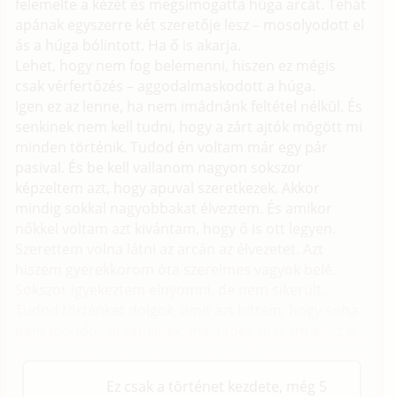
felemelte a kézét és megsímogatta húga arcát. Tehát
apának egyszerre két szeretője lesz – mosolyodott el
ás a húga bólintott. Ha ő is akarja.
Lehet, hogy nem fog belemenni, hiszen ez mégis
csak vérfertőzés – aggodalmaskodott a húga.
Igen ez az lenne, ha nem imádnánk feltétel nélkül. És
senkinek nem kell tudni, hogy a zárt ajtók mögött mi
minden történik. Tudod én voltam már egy pár
pasival. És be kell vallanom nagyon sokszor
képzeltem azt, hogy apuval szeretkezek. Akkor
mindig sokkal nagyobbakat élveztem. És amikor
nőkkel voltam azt kivántam, hogy ő is ott legyen.
Szerettem volna látni az arcán az élvezetet. Azt
hiszem gyerekkorom óta szerelmes vagyok belé.
Sokszor igyekeztem elnyomni, de nem sikerült.
Tudod történket dolgok, amit azt hittem, hogy soha
nem mondok el senkinek, mert még magam előtt is
szégyeltem, bár újra megtenném őket.
Ez csak a történet kezdete, még 5