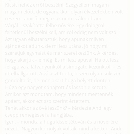
Kicsit nehéz erről beszélni. Szégyellem magam
magam előtt, de ugyanakkor olyan élvezetekben volt
részem, amiről még csak nem is álmodtam.
Várjál – szakította félbe nővére. Egy dologról
feltétlenül beszélni kell, amiről eddig nem volt szó.
Azt ugyan elhatároztuk, hogy apunak milyen
ajándékot adunk, de mi lesz utána. Jó hogy mi
szeretjük egymást és már szeretkeztünk. A kérdés,
hogy akarjuk – e még. És mi lesz apuval. Ha ott lesz
felizgulva a látványunktól a simogató kezünktől. – és
itt elhallgatott. A választ tudta, hiszen olyan sokszor
gondolta át, de men akart huga helyett dönteni.
Húga egy nagyot sóhajtott és lassan elkezdte. –
Amikor azt mondtam, hogy mindent megtennék
apáért, akkor ezt szó szerint értettem.
Tehát akkor az ővé leszünk? – kérdezte Andi egy
csepp remegéssel a hangjába.
Igen. – mondta a húga kissé tétován és a nővérére
nézett. Nagyon komolyak voltak mind a ketten. Andi