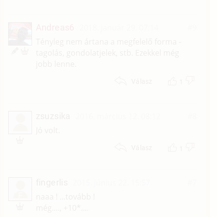
Andreas6
2018. január 29. 07:14
#9
Tényleg nem ártana a megfelelő forma -
tagolás, gondolatjelek, stb. Ezekkel még
jobb lenne.
1
Válasz
zsuzsika
2016. március 12. 08:12
#8
Jó volt.
1
Válasz
fingerlis
2015. június 22. 15:57
#7
F
naaa ! ...tovább !
még...., +10*....