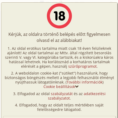
Főoldal
/
Történetek
/
Családi
/
Ötvenötödik születésnap 4. rész
Történetek
Ötvenötödik születésnap 4. rész
Képregények
Kérjük, az oldalra történő belépés előtt figyelmesen
Filmek
olvasd el az alábbiakat!
családi
,
apa
,
lánya
Írók
cink
Az oldal erotikus tartalma miatt csak 18 éven felülieknek
ajánlott! Az oldal tartalmai az Mttv. által rögzített besorolás
Tölts
szerinti V. vagy VI. kategóriába tartozik, és a kiskorúakra káros
Címkék
hatással lehetnek. Ha korlátoznád a korhatáros tartalmak
Szavazás átlaga:
8.32
pont (
103
szavazat)
fel
elérését a gépen, használj
szűrőprogramot
.
Kereső
Megjelenés:
2005. augusztus 27.
A weboldalon cookie-kat ("sütiket") használunk, hogy
Te
Hossz:
10 757 karakter
biztonságos böngészés mellett a legjobb felhasználói élményt
VIP
nyújthassuk látogatóinknak. (
További információk
)
Elolvasva:
10 979 alkalommal
is!
Cookie beállítások
Fórum
Elfogadod az oldal
szabályzatát
és az
adatkezelési
Előzmény
Ötvenötödik születésnap 3. rész
szabályzatot
.
Versenyeink
(családi, testvérek)
Elfogadod, hogy az oldalt teljes mértékben saját
Ügyfélszolgálat
Folytatás
Ötvenötödik születésnap 5. rész
felelősségedre látogatod.
(családi, apa, lánya, testvérek)
Írói segédletek