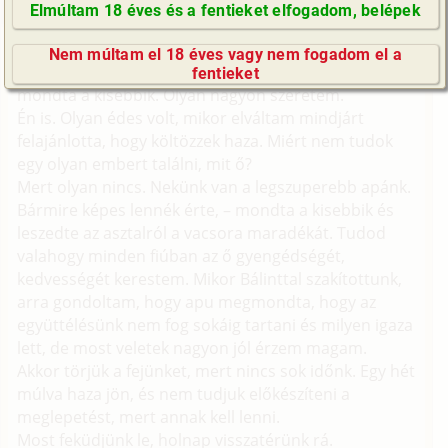
fordult Ani a nővéréhez.
Elmúltam 18 éves és a fentieket elfogadom, belépek
Hát persze csak még nem tudom, minek örülne
GyIK / FAQ
igazán, – hangzott a felelet.
Nem múltam el 18 éves vagy nem fogadom el a
Impresszum
Nagyon szeretnék valami emlékezetes dolgot adni, –
fentieket
E-mail küldése
mondta a kisebbik. Olyan nagyon szeretem.
Én is. Olyan édes volt, mikor elváltam mindjárt
felajánlotta, hogy költözzek haza. Miért nem tudok
egy olyan embert találni, mit ő?
Mert olyan nincs. Nekünk van a legszuperebb apánk.
Bármire képes lennék érte, – mondta a kisebbik és
leszedte az asztalról a vacsora maradékát. Tudod
valahogy minden fiúban az ő gyengédségét,
kedvességét kerestem. Mikor Bálinttal szakítottunk,
arra gondoltam, hogy apu megmondta, hogy az
együttélésünk nem fog sokáig tartani és milyen igaza
lett, de most veletek nagyon jól érzem magam.
Akkor törjük a fejünket, mert nincs sok időnk. Egy hét
múlva haza jön, és nem tudjuk előkészíteni a
meglepetést, mert annak kell lenni.
Most feküdjünk le, holnap visszatérünk rá.