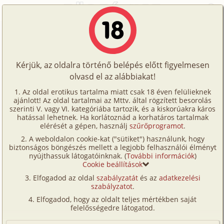
Főoldal
/
Történetek
/
Maszturbáció
/
Ötvenötödik születésnap 1. rész
Történetek
Ötvenötödik születésnap 1. rész
Képregények
Kérjük, az oldalra történő belépés előtt figyelmesen
Filmek
olvasd el az alábbiakat!
maszturbáció
Írók
cink
Az oldal erotikus tartalma miatt csak 18 éven felülieknek
ajánlott! Az oldal tartalmai az Mttv. által rögzített besorolás
Tölts
szerinti V. vagy VI. kategóriába tartozik, és a kiskorúakra káros
Címkék
hatással lehetnek. Ha korlátoznád a korhatáros tartalmak
Szavazás átlaga:
8.37
pont (
106
szavazat)
fel
elérését a gépen, használj
szűrőprogramot
.
Kereső
Megjelenés:
2005. május 28.
A weboldalon cookie-kat ("sütiket") használunk, hogy
Te
Hossz:
11 419 karakter
biztonságos böngészés mellett a legjobb felhasználói élményt
VIP
nyújthassuk látogatóinknak. (
További információk
)
Elolvasva:
8 916 alkalommal
is!
Cookie beállítások
Fórum
Elfogadod az oldal
szabályzatát
és az
adatkezelési
Folytatás
Ötvenötödik születésnap 2. rész
szabályzatot
.
Versenyeink
(családi, testvérek)
Elfogadod, hogy az oldalt teljes mértékben saját
Ügyfélszolgálat
felelősségedre látogatod.
Tudod, hogy nemsokára jön apu születésnapja –
Írói segédletek