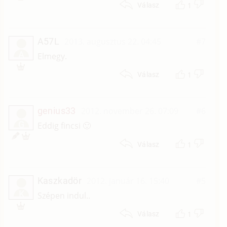
1
Válasz
A57L
2013. augusztus 22. 04:45
#7
A
Elmegy.
1
Válasz
genius33
2012. november 26. 07:09
#6
G
Eddig fincsi 🙂
1
Válasz
Kaszkadör
2012. január 16. 15:40
#5
K
Szépen indul..
1
Válasz