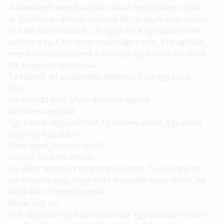
A következő napok valóban lázas fejtörésben teltek
el. Számtalan ötletet vetettek fel, de egyik sem nyerte
el a két lány tetszését.. Az egyik este egy olasz filmet
vetített a tv. A történet mulatságos volt. A nyugdíjba
menő kistisztviselőnek a kollegái egy kurvát bérelnek
fel, hogy szórakoztassa.
Te-kiáltott fel az idősebb. Megvan. Csak egy kicsit
cikis.
Na mondd már, olyan kíváncsi vagyok.
Ez kellene apunak.
Egy kurvát vegyünk neki. És mennyi időre. Egy órára
vagy egy éjszakára?
Nem egyet, hanem kettőt.
Kettőt? Ezt nem értem.
Na akkor mindjárt megmagyarázom. Tudod egyszer
azt mondta apu, hogy élete legszebb napja lenne, ha
látná két nő szeretkezését.
Mikor volt ez?
Volt régen az egyik szilveszterkor egy külföldi tv adón