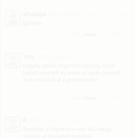
sihupapa
2008. október 2. 21:57
#4
igéretes
1
Válasz
Tutu
2008. január 25. 22:51
#3
nagyon zavaró hogy nincs jelezve, mikor
beszél a mesélő és mikor az egyik szereplő
:S erre találták ki a gondolatjelet.
1
Válasz
B
2005. május 29. 17:46
#2
Remélem a folytatásra nem kell sokáig
várni,és az lesz amitt remélek.