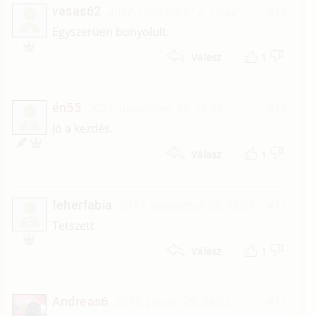
vasas62
2022. november 2. 12:22
#14
V
Egyszerüen bonyolult.
1
Válasz
én55
2021. december 27. 17:41
#13
É
Jó a kezdés.
1
Válasz
feherfabia
2019. augusztus 28. 06:57
#12
F
Tetszett
1
Válasz
Andreas6
2018. január 29. 06:52
#11