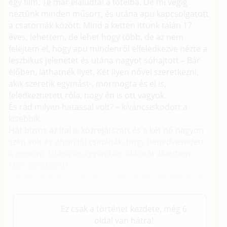
egy film. Te már elaludtál a fotelba. De mi végig
néztünk minden műsort, és utána apu kapcsolgatott
a csatornák között, Mind a ketten ittunk talán 17
éves, lehettem, de lehet hogy több, de az nem
felejtem el, hogy apu mindenről elfeledkezve nézte a
leszbikus jelenetet és utána nagyot sóhajtott – Bár
élőben, láthatnék ilyet. Két ilyen nővel szeretkezni,
akik szeretik egymást-, mormogta és el is,
feledkezhetett róla, hogy én is ott vagyok.
És rád milyen hatással volt? – kíváncsiskodott a
kisebbik.
Hát biztos az ital is közrejátszott és a két nő nagyon
szép volt és olyan jól csinálták, hogy benedvesedett
a puncim. Utána az ágyamban akkorát élveztem...
Mire gondoltál?
Természetesen, hogy apu a két nővel szeretkezik, és
én meglesem őket.
Ez csak a történet kezdete, még 6
oldal van hátra!