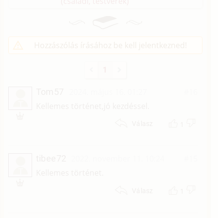
(családi, testvérek)
Hozzászólás írásához be kell jelentkezned!
1
Tom57
2024. május 16. 01:27
#16
T
Kellemes történet,jó kezdéssel.
1
Válasz
tibee72
2022. november 11. 10:24
#15
T
Kellemes történet.
1
Válasz