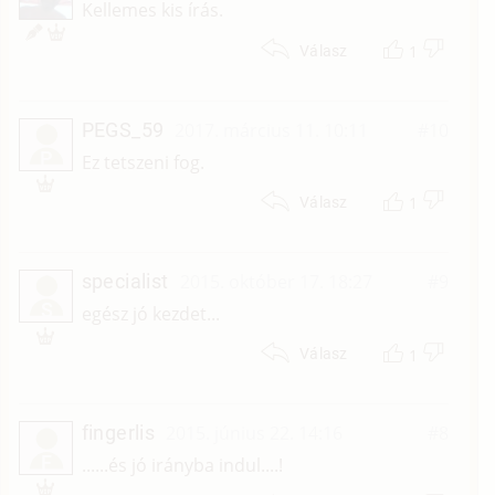
Kellemes kis írás.
1
Válasz
PEGS_59
2017. március 11. 10:11
#10
P
Ez tetszeni fog.
1
Válasz
specialist
2015. október 17. 18:27
#9
S
egész jó kezdet...
1
Válasz
fingerlis
2015. június 22. 14:16
#8
F
......és jó irányba indul....!