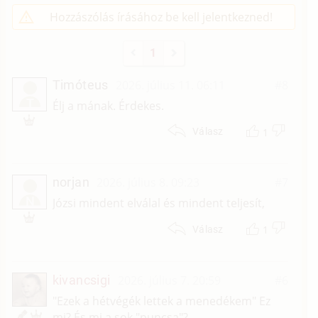
Hozzászólás írásához be kell jelentkezned!
1
Timóteus
2026. július 11. 06:11
#8
T
Élj a mának. Érdekes.
1
Válasz
norjan
2026. július 8. 09:23
#7
N
Józsi mindent elválal és mindent teljesít,
1
Válasz
kivancsigi
2026. július 7. 20:59
#6
"Ezek a hétvégék lettek a menedékem" Ez
mi? És mi a sok "puncsa"?