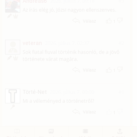
Andreas6
2026. július 7. 09:18
#3
Az írás elég jó, Józsi nagyon ellenszenves.
1
Válasz
veteran
2026. július 7. 02:37
#2
V
Sok fiatal fiuval történik hasonló, de a jövő
története várat magára.
1
Válasz
Törté-Net
2026. július 7. 00:00
#1
Mi a véleményed a történetről?
1
Válasz
1