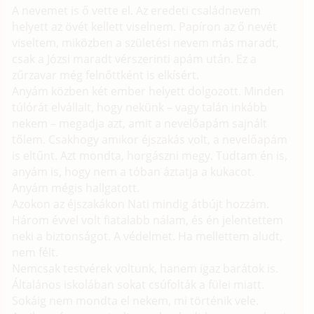
A nevemet is ő vette el. Az eredeti családnevem
helyett az övét kellett viselnem. Papíron az ő nevét
viseltem, miközben a születési nevem más maradt,
csak a Józsi maradt vérszerinti apám után. Ez a
zűrzavar még felnőttként is elkísért.
Anyám közben két ember helyett dolgozott. Minden
túlórát elvállalt, hogy nekünk – vagy talán inkább
nekem – megadja azt, amit a nevelőapám sajnált
tőlem. Csakhogy amikor éjszakás volt, a nevelőapám
is eltűnt. Azt mondta, horgászni megy. Tudtam én is,
anyám is, hogy nem a tóban áztatja a kukacot.
Anyám mégis hallgatott.
Azokon az éjszakákon Nati mindig átbújt hozzám.
Három évvel volt fiatalabb nálam, és én jelentettem
neki a biztonságot. A védelmet. Ha mellettem aludt,
nem félt.
Nemcsak testvérek voltunk, hanem igaz barátok is.
Általános iskolában sokat csúfolták a fülei miatt.
Sokáig nem mondta el nekem, mi történik vele.