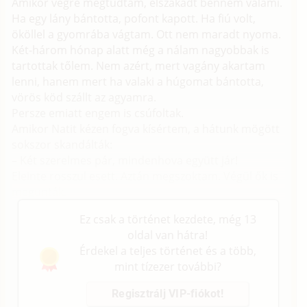
Amikor végre megtudtam, elszakadt bennem valami.
Ha egy lány bántotta, pofont kapott. Ha fiú volt,
ököllel a gyomrába vágtam. Ott nem maradt nyoma.
Két-három hónap alatt még a nálam nagyobbak is
tartottak tőlem. Nem azért, mert vagány akartam
lenni, hanem mert ha valaki a húgomat bántotta,
vörös köd szállt az agyamra.
Persze emiatt engem is csúfoltak.
Amikor Natit kézen fogva kísértem, a hátunk mögött
sokszor skandálták:
– Két szerelmes pár, mindenhova együtt jár!
Eleinte rosszul esett. Aztán megszoktam. Végül ők is
megunták.
Ez csak a történet kezdete, még 13
oldal van hátra!
Érdekel a teljes történet és a több,
mint tízezer további?
Regisztrálj VIP-fiókot!