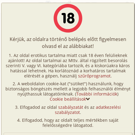
Főoldal
/
Történetek
/
Hetero
/
Végső elhatározás 1. rész
Történetek
Végső elhatározás 1. rész
Képregények
Kérjük, az oldalra történő belépés előtt figyelmesen
Filmek
olvasd el az alábbiakat!
hetero
,
anál
,
fenekelés
,
idős
,
középkorú
,
Írók
munkatárs
,
szobalány/
lakáj
,
szűz
,
fürdőszoba
,
Az oldal erotikus tartalma miatt csak 18 éven felülieknek
ajánlott! Az oldal tartalmai az Mttv. által rögzített besorolás
Tölts
szabadban-természetben
szerinti V. vagy VI. kategóriába tartozik, és a kiskorúakra káros
Nazar
Címkék
hatással lehetnek. Ha korlátoznád a korhatáros tartalmak
fel
elérését a gépen, használj
szűrőprogramot
.
Kereső
A weboldalon cookie-kat ("sütiket") használunk, hogy
Te
Szavazás átlaga:
8.08
pont (
63
szavazat)
biztonságos böngészés mellett a legjobb felhasználói élményt
VIP
nyújthassuk látogatóinknak. (
További információk
)
Megjelenés:
2026. július 7.
is!
Cookie beállítások
Hossz:
27 835 karakter
Fórum
Elfogadod az oldal
szabályzatát
és az
adatkezelési
Elolvasva:
816 alkalommal
szabályzatot
.
Versenyeink
Elfogadod, hogy az oldalt teljes mértékben saját
Folytatás
Végső elhatározás 2. rész (családi,
Ügyfélszolgálat
felelősségedre látogatod.
idős, középkorú, munkatárs,
Írói segédletek