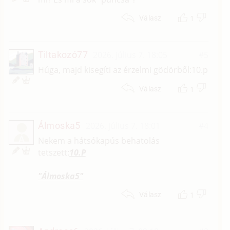
1
Válasz
Tiltakozó77
2026. július 7. 18:05
#5
Húga, majd kisegíti az érzelmi gödörből:10.p
1
Válasz
Álmoska5
2026. július 7. 18:01
#4
Á
Nekem a hátsókapús behatolás
tetszett:
10.P
"Álmoska5"
1
Válasz