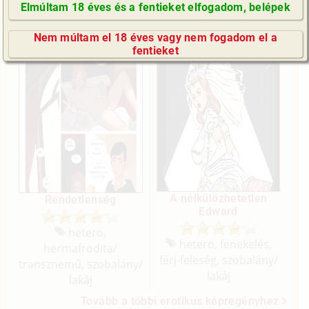
Elmúltam 18 éves és a fentieket elfogadom, belépek
Képregények (14 db)
GyIK / FAQ
Nem múltam el 18 éves vagy nem fogadom el a
Impresszum
fentieket
E-mail küldése
A nélkülözhetetlen
Rendetlenség
Edward
hetero,
hetero, fenekelés,
hermafrodita/
férj-feleség, szobalány/
transznemű, szobalány/
lakáj
lakáj
Tovább a többi erotikus képregényhez