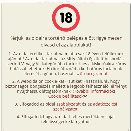
Főoldal
/
Címkék
/
Szobalány/lakáj
Történetek
Szobalány/lakáj
Képregények
Kérjük, az oldalra történő belépés előtt figyelmesen
Filmek
olvasd el az alábbiakat!
Történetek (45 db)
Írók
Az oldal erotikus tartalma miatt csak 18 éven felülieknek
Végső elhatározás 1.
Huszárkapitány
ajánlott! Az oldal tartalmai az Mttv. által rögzített besorolás
Tölts
rész
szerinti V. vagy VI. kategóriába tartozik, és a kiskorúakra káros
hetero, katona,
Címkék
hatással lehetnek. Ha korlátoznád a korhatáros tartalmak
fel
hetero, anál,
elérését a gépen, használj
szűrőprogramot
.
középkorú, szobalány/
Kereső
fenekelés, idős,
lakáj
A weboldalon cookie-kat ("sütiket") használunk, hogy
Te
biztonságos böngészés mellett a legjobb felhasználói élményt
középkorú, munkatárs,
VIP
nyújthassuk látogatóinknak. (
További információk
)
szobalány/
lakáj, szűz,
is!
Cookie beállítások
fürdőszoba,
Fórum
Elfogadod az oldal
szabályzatát
és az
adatkezelési
szabadban-
szabályzatot
.
Versenyeink
természetben
Elfogadod, hogy az oldalt teljes mértékben saját
Ügyfélszolgálat
felelősségedre látogatod.
Tovább a többi erotikus történethez
Írói segédletek