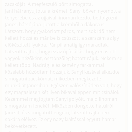
zacskóját. A megfeszülő bőrt simogatta.
Jani hátranyújtotta a krémet. Sanyi bőven nyomott a
tenyerébe és az ujjaival finoman kezdte bedolgozni
Jancsi hátsójába. Jutott a krémből a dákóra is.
Látszott, hogy gyakorlott páros, mert sok idő nem
kellett hozzá és már be is csúszott a szerszám az így
előkészített lyukba. Pár pillanatig így maradtak.
Látszott rajtuk, hogy ez az új felállás, hogy én is ott
vagyok nézőként, ösztönzőleg hatott rájuk. Nekem se
kellett több. Nadrág le és kemény farkammal
közelebb húzódtam hozzájuk. Sanyi kezével elkezdte
simogatni zacskómat, miközben megkezdte
munkáját Jancsiban. Egészen valószínűtlen volt, hogy
egy magaslesen két ilyen bikával éppen mit csinálok.
Kezemmel megfogtam Sanyi golyóit, majd finoman
simogattam fenekét. Miközben döngette hátulról
Jancsit, és simogatott engem, látszott rajta nem
sokára elélvez. Ez egy nagy kiáltással együtt hamar
bekövetkezett.