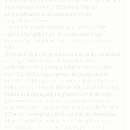
közötti nyiladékon messzire el lehetett látni. Percekig
nem győztem betelni a látvánnyal. Teljesen
belefeledkeztem a táj szépségébe mikor
meghallottam Sanyit.
– Mindig feljövünk ide Jancsival. – mondta. Volt
valami a hangjában ami arra késztetett, hogy
odaforduljak feléjük. Hát amit láttam azért érdemes
volt!
János nadrágja már le volt tolva a bokájáig. Az erdész
nadrágja szintén. Jani neki könyökölt a les
mellvédjének és a hátsóját kidüllesztette. Sándor
azon ügyködött, hogy kemény és vastag dákóját
minél közelebb ügyeskedje Jani fenekéhez. Gyönyörű
farka nem volt nagy de formás volt. A tövénél vastag
majd a ez a vastagság megmaradt a makkig, mely
gyönyörűen koronázta ezt a szerszámot. Kezével
simogatta Jancsi ágyékát, meg-meg paskolta fenekét.
Előre nyúlva megfogta János dákóját és hátrahúzta.
Majd a heréket vette kezelésbe. Gyengéden majd
fokozatosan erősödve gyűrűbe fogta ujjaival Jani