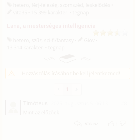
hetero, férj-feleség, szomszéd, leskelődés
vita35
15 399 karakter
tegnap
Lana, a mesterséges intelligencia
hetero, szűz, sci-fi/
fantasy
Giov
13 314 karakter
tegnap
Hozzászólás írásához be kell jelentkezned!
1
Timóteus
2025. augusztus 5. 06:13
#8
T
Mint az előzőek
1
Válasz