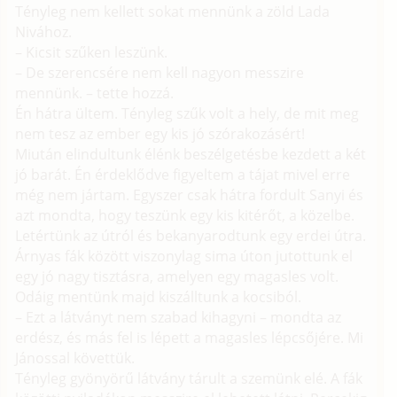
Tényleg nem kellett sokat mennünk a zöld Lada
Nivához.
– Kicsit szűken leszünk.
– De szerencsére nem kell nagyon messzire
mennünk. – tette hozzá.
Én hátra ültem. Tényleg szűk volt a hely, de mit meg
nem tesz az ember egy kis jó szórakozásért!
Miután elindultunk élénk beszélgetésbe kezdett a két
jó barát. Én érdeklődve figyeltem a tájat mivel erre
még nem jártam. Egyszer csak hátra fordult Sanyi és
azt mondta, hogy teszünk egy kis kitérőt, a közelbe.
Letértünk az útról és bekanyarodtunk egy erdei útra.
Árnyas fák között viszonylag sima úton jutottunk el
egy jó nagy tisztásra, amelyen egy magasles volt.
Odáig mentünk majd kiszálltunk a kocsiból.
– Ezt a látványt nem szabad kihagyni – mondta az
erdész, és más fel is lépett a magasles lépcsőjére. Mi
Jánossal követtük.
Tényleg gyönyörű látvány tárult a szemünk elé. A fák