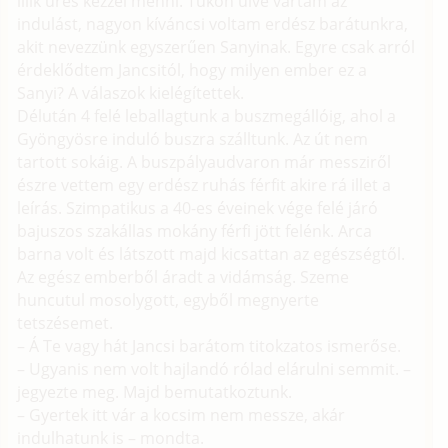
illik üres kézzel menni. Tűkön ülve vártam az
indulást, nagyon kíváncsi voltam erdész barátunkra,
akit nevezzünk egyszerűen Sanyinak. Egyre csak arról
érdeklődtem Jancsitól, hogy milyen ember ez a
Sanyi? A válaszok kielégítettek.
Délután 4 felé leballagtunk a buszmegállóig, ahol a
Gyöngyösre induló buszra szálltunk. Az út nem
tartott sokáig. A buszpályaudvaron már messziről
észre vettem egy erdész ruhás férfit akire rá illet a
leírás. Szimpatikus a 40-es éveinek vége felé járó
bajuszos szakállas mokány férfi jött felénk. Arca
barna volt és látszott majd kicsattan az egészségtől.
Az egész emberből áradt a vidámság. Szeme
huncutul mosolygott, egyből megnyerte
tetszésemet.
– Á Te vagy hát Jancsi barátom titokzatos ismerőse.
– Ugyanis nem volt hajlandó rólad elárulni semmit. –
jegyezte meg. Majd bemutatkoztunk.
– Gyertek itt vár a kocsim nem messze, akár
indulhatunk is – mondta.