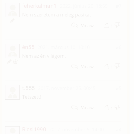
feherkalman1
2022. június 20. 18:55
#7
F
Nem szeretem a meleg pasikat
1
Válasz
én55
2021. március 10. 10:10
#6
É
Nem az én világom.
1
Válasz
t.555
2017. november 25. 00:45
#5
T
Tetszett!
1
Válasz
Ricsi1990
2017. november 5. 14:00
#4