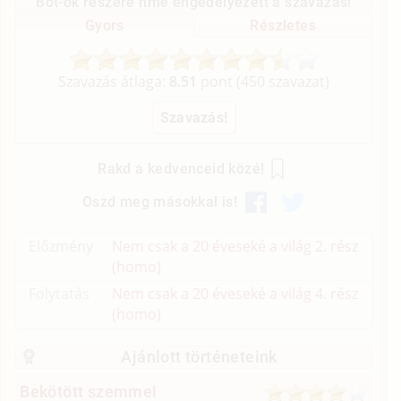
Bot-ok részére nme engedélyezett a szavazás!
Gyors
Részletes
Szavazás átlaga:
8.51
pont (
450
szavazat)
Rakd a kedvenceid közé!
Oszd meg másokkal is!
Előzmény
Nem csak a 20 éveseké a világ 2. rész
(homo)
Folytatás
Nem csak a 20 éveseké a világ 4. rész
(homo)
Ajánlott történeteink
Bekötött szemmel