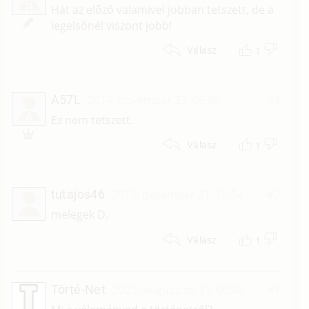
R
Hát az előző valamivel jobban tetszett, de a
legelsőnél viszont jobb!
1
Válasz
A57L
2014. november 23. 09:45
#3
A
Ez nem tetszett.
1
Válasz
tutajos46
2013. december 21. 15:54
#2
melegek D.
1
Válasz
Törté-Net
2003. augusztus 31. 00:00
#1