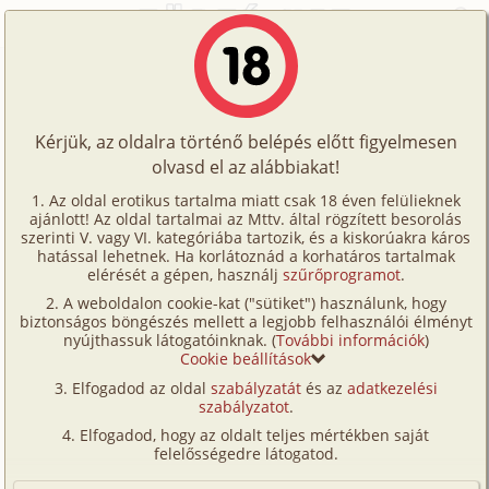
Főoldal
/
Történetek
/
Homo
/
Nem csak a 20 éveseké a világ 3. rész
Történetek
Nem csak a 20 éveseké a világ 3.
Képregények
rész
Kérjük, az oldalra történő belépés előtt figyelmesen
Filmek
olvasd el az alábbiakat!
Írók
homo
Az oldal erotikus tartalma miatt csak 18 éven felülieknek
ajánlott! Az oldal tartalmai az Mttv. által rögzített besorolás
Tölts
Bearhunter
szerinti V. vagy VI. kategóriába tartozik, és a kiskorúakra káros
Címkék
hatással lehetnek. Ha korlátoznád a korhatáros tartalmak
fel
elérését a gépen, használj
szűrőprogramot
.
Szavazás átlaga:
8.51
pont (
450
szavazat)
Kereső
A weboldalon cookie-kat ("sütiket") használunk, hogy
Te
Megjelenés:
2003. augusztus 31.
biztonságos böngészés mellett a legjobb felhasználói élményt
VIP
nyújthassuk látogatóinknak. (
További információk
)
Hossz:
5 254 karakter
is!
Cookie beállítások
Elolvasva:
12 558 alkalommal
Fórum
Elfogadod az oldal
szabályzatát
és az
adatkezelési
szabályzatot
.
Versenyeink
Előzmény
Nem csak a 20 éveseké a világ 2. rész
Elfogadod, hogy az oldalt teljes mértékben saját
(homo)
Ügyfélszolgálat
felelősségedre látogatod.
Folytatás
Nem csak a 20 éveseké a világ 4. rész
Írói segédletek