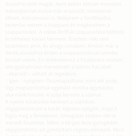
összefröcsköli magát. Nem kellett kétszer mondani,
másodpercek múlva már anyaszült meztelenül
álltam. Kétszeresen is. Beléptem a fürdőkádba,
kezembe vettem a szappant és megkezdtem a
szappanozást. A széles férfihát szapanozása különös
érzelmeket kavart bennem. Éreztem neki sem
közömbös amit, és ahogy csinálom. Amikor már a
derék vonalához értem a szappanozással szembe
fordult velem. Én önkéntelenül a fütykösére néztem,
ami gyönyörűen meredezett a szőrös has alatt.
– Akarod? – váltott át tegezésre.
– Igen – nyögtem. Összetapadtunk, mint két polip.
Úgy megszorítottuk egymást mintha egymásba
akarnánk hatolni. A szája kereste a számat.
A nyelve kutakodva keresett a számban.
Végigsímítottam a hátát, kéjesen nyögött, majd ő
fogta meg a fenekemet. Simogatás közben elérte
meredt faszomat. Mikor a kérges keze gyöngéden
végigsimította azt gondoltam rögtön elélvezek. Most