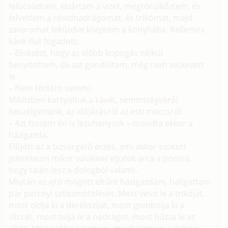
felucsúdtam, elzártam a vizet, megtörülkőztem, és
felvettem a rövidnadrágomat, és trikómat, majd
zavaromat leküzdve kiléptem a konyhába. Kellemes
kávé illat fogadott.
– Elnézést, hogy az előbb kopogás nélkül
benyitottam, de azt gondoltam, még nem vetkezett
le.
– Nem történt semmi.
Miközben kortyoltuk a kávét, semmiségekről
beszélgettünk, az időjárásról az esti meccsről.
– Azt hiszem én is lezuhanyzok – mondta ekkor a
házigazda.
Előjött az a bizsergető érzés, ami akkor szokott
jelentkezni mikor valakivel eljutok arra a pontra,
hogy talán lesz a dologból valami..
Miután az ajtó mögött eltűnt házigazdám, hallgattam
pár percnyi szöszmötölését. Most veszi le a trikóját,
most oldja ki a derékszíját, most gombolja ki a
sliccét, most tolja le a nadrágot, most húzza le az