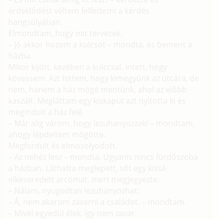
érdeklődést véltem felfedezni a kérdés
hangsúlyában.
Elmondtam, hogy mit tervezek.
– Jó akkor hozom a kulcsot – mondta, és bement a
házba.
Mikor kijött, kezében a kulccsal, intett, hogy
kövessem. Azt hittem, hogy kimegyünk az útcára, de
nem, hanem a ház mögé mentünk, ahol az előbb
kaszált. Megláttam egy kiskaput azt nyitotta ki és
megindult a ház felé.
– Már alig várom, hogy lezuhanyozzak! – mondtam,
ahogy lépdeltem mögötte.
Megfordult és elmosolyodott.
– Az nehéz lesz – mondta. Ugyanis nincs fürdőszoba
a házban. Láthatta meglepett, sőt egy kissé
elkeseredett arcomat, mert megjegyezte.
– Nálam, nyugodtan lezuhanyozhat.
– Á, nem akarom zavarni a családot. – mondtam.
– Mivel egyedül élek, így nem zavar.