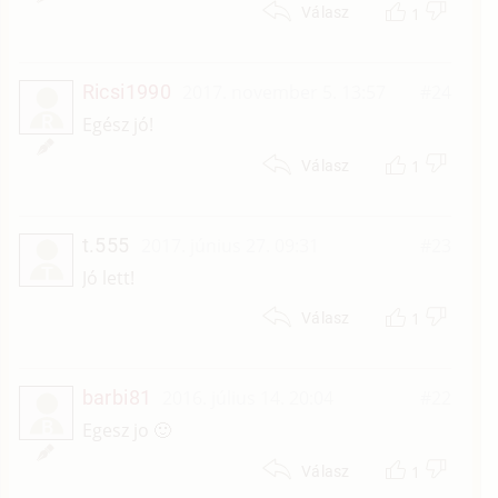
1
Válasz
Ricsi1990
2017. november 5. 13:57
#24
R
Egész jó!
1
Válasz
t.555
2017. június 27. 09:31
#23
T
Jó lett!
1
Válasz
barbi81
2016. július 14. 20:04
#22
B
Egesz jo 🙂
1
Válasz