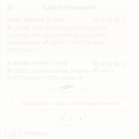
Ajánlott történeteink
Játék Tündivel 2. rész
családi, anya, lánya, nagynéni/
nagybácsi,
szomszéd, tini, unokatestvérek, szabadban-
természetben
kgb74
27 867 karakter
2026. július 27.
A család az első 1. rész
családi, unokatestvérek, fordítás
salsa
80 337 karakter
2026. június 18.
Hozzászólás írásához be kell jelentkezned!
1
2
Timóteus
2025. augusztus 4. 05:47
#28