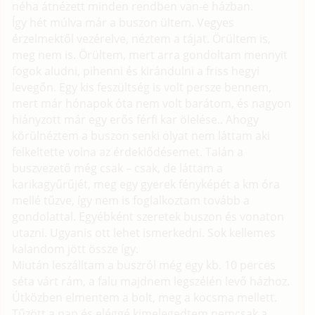
néha átnézett minden rendben van-e házban.
Így hét múlva már a buszon ültem. Vegyes
érzelmektől vezérelve, néztem a tájat. Örültem is,
meg nem is. Örültem, mert arra gondoltam mennyit
fogok aludni, pihenni és kirándulni a friss hegyi
levegőn. Egy kis feszültség is volt persze bennem,
mert már hónapok óta nem volt barátom, és nagyon
hiányzott már egy erős férfi kar ölelése.. Ahogy
körülnéztem a buszon senki olyat nem láttam aki
felkeltette volna az érdeklődésemet. Talán a
buszvezető még csak – csak, de láttam a
karikagyűrűjét, meg egy gyerek fényképét a km óra
mellé tűzve, így nem is foglalkoztam tovább a
gondolattal. Egyébként szeretek buszon és vonaton
utazni. Ugyanis ott lehet ismerkedni. Sok kellemes
kalandom jött össze így.
Miután leszálltam a buszról még egy kb. 10 perces
séta várt rám, a falu majdnem legszélén levő házhoz.
Útközben elmentem a bolt, meg a kocsma mellett.
Tűzött a nap és eléggé kimelegedtem nemcsak a