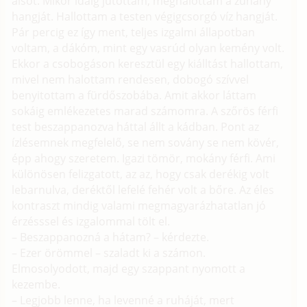
alsót. Mikor idáig jutottam, meghalottam a zuhany
hangját. Hallottam a testen végigcsorgó víz hangját.
Pár percig ez így ment, teljes izgalmi állapotban
voltam, a dákóm, mint egy vasrúd olyan kemény volt.
Ekkor a csobogáson keresztül egy kiálltást hallottam,
mivel nem halottam rendesen, dobogó szívvel
benyitottam a fürdőszobába. Amit akkor láttam
sokáig emlékezetes marad számomra. A szőrös férfi
test beszappanozva háttal állt a kádban. Pont az
ízlésemnek megfelelő, se nem sovány se nem kövér,
épp ahogy szeretem. Igazi tömör, mokány férfi. Ami
különösen felizgatott, az az, hogy csak derékig volt
lebarnulva, deréktől lefelé fehér volt a bőre. Az éles
kontraszt mindig valami megmagyarázhatatlan jó
érzésssel és izgalommal tölt el.
– Beszappanozná a hátam? – kérdezte.
– Ezer örömmel – szaladt ki a számon.
Elmosolyodott, majd egy szappant nyomott a
kezembe.
– Legjobb lenne, ha levenné a ruháját, mert