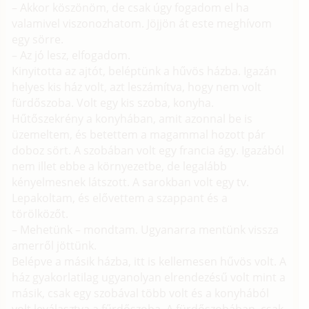
– Akkor köszönöm, de csak úgy fogadom el ha
valamivel viszonozhatom. Jöjjön át este meghívom
egy sörre.
– Az jó lesz, elfogadom.
Kinyitotta az ajtót, beléptünk a hűvös házba. Igazán
helyes kis ház volt, azt leszámítva, hogy nem volt
fürdőszoba. Volt egy kis szoba, konyha.
Hűtőszekrény a konyhában, amit azonnal be is
üzemeltem, és betettem a magammal hozott pár
doboz sört. A szobában volt egy francia ágy. Igazából
nem illet ebbe a környezetbe, de legalább
kényelmesnek látszott. A sarokban volt egy tv.
Lepakoltam, és elővettem a szappant és a
törölközőt.
– Mehetünk – mondtam. Ugyanarra mentünk vissza
amerről jöttünk.
Belépve a másik házba, itt is kellemesen hűvös volt. A
ház gyakorlatilag ugyanolyan elrendezésű volt mint a
másik, csak egy szobával több volt és a konyhából