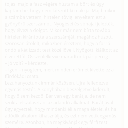
tojás, majd a fasz végére húztam a bőrt és úgy
kaptam be, hogy nem látszott ki makkja. Majd mikor
a számba vettem, hirtelen tövig lenyeltem ezt a
gyönyörű szerszámot. Nyögései és sóhajai jelezték,
hogy élvezi a dolgot. Mikor már nem bírta tovább
hirtelen kirántotta a szerszámját, magához húzott,
szorosan átölelt, miközben éreztem, hogy a forró
ondó a két izzadt test közé lövell. Nyögött, kiálltott az
élvezettől. Összeölelkezve maradtunk pár percig.
– Jó volt? – kérdezte.
– Igen – nyögtem, mert minden erőmet kivette ez a
fűrdőkádi csata..
Lezuhanyoztunk immár közösen. Újra felfedezve
egymás testét. A konyhában beszélgetve kiderült,
hogy ő sem kezdő. Bár van egy barátja, de nem
szokta elszalasztani az adandó alkalmat. Barátjával
úgy egyeztek, hogy mindenki éli a maga életét, és ha
adódik alkalom kihasználja, és ezt nem vetik egymás
szemére. Azonban, ha megkívánják egy férfi test