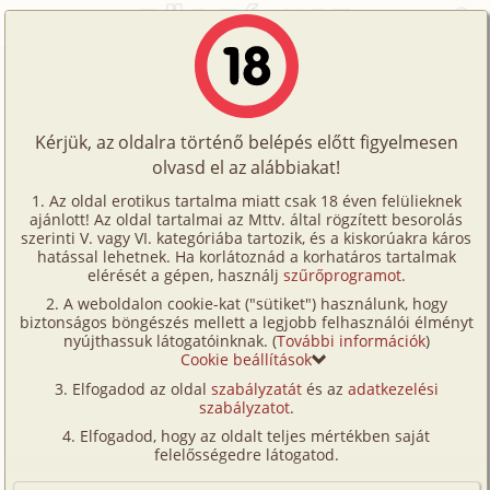
Főoldal
/
Történetek
/
Homo
/
Nem csak a 20 éveseké a világ 1. rész
Történetek
Nem csak a 20 éveseké a világ 1.
Képregények
rész
Kérjük, az oldalra történő belépés előtt figyelmesen
Filmek
olvasd el az alábbiakat!
Írók
homo
Az oldal erotikus tartalma miatt csak 18 éven felülieknek
ajánlott! Az oldal tartalmai az Mttv. által rögzített besorolás
Tölts
Bearhunter
szerinti V. vagy VI. kategóriába tartozik, és a kiskorúakra káros
Címkék
hatással lehetnek. Ha korlátoznád a korhatáros tartalmak
fel
elérését a gépen, használj
szűrőprogramot
.
Szavazás átlaga:
8.56
pont (
529
szavazat)
Kereső
A weboldalon cookie-kat ("sütiket") használunk, hogy
Te
Megjelenés:
2003. január 8.
biztonságos böngészés mellett a legjobb felhasználói élményt
VIP
nyújthassuk látogatóinknak. (
További információk
)
Hossz:
10 558 karakter
is!
Cookie beállítások
Elolvasva:
17 661 alkalommal
Fórum
Elfogadod az oldal
szabályzatát
és az
adatkezelési
szabályzatot
.
Versenyeink
Folytatás
Nem csak a 20 éveseké a világ 2. rész
Elfogadod, hogy az oldalt teljes mértékben saját
(homo)
Ügyfélszolgálat
felelősségedre látogatod.
Írói segédletek