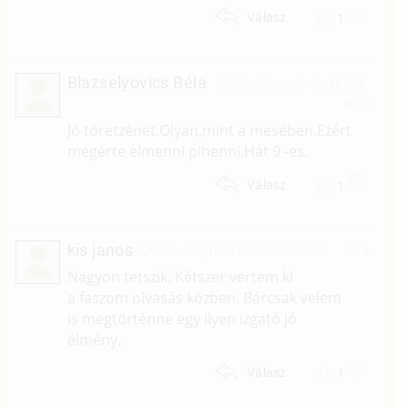
1
Válasz
Blazselyovics Béla
2009. február 4. 16:55
#15
Jó töretzénet.Olyan,mint a mesében.Ezért
megérte elmenni pihenni.Hát 9 -es.
1
Válasz
kis janos
2008. szeptember 10. 22:48
#14
Nagyon tetszik. Kétszer vertem ki
a faszom olvasás közben. Bárcsak velem
is megtörténne egy ilyen izgató jó
élmény.
1
Válasz