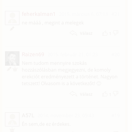
feherkalman1
2015. március 6. 07:13
#21
F
ne mááá , megint a melegek
1
Válasz
Raizen69
2015. február 21. 01:23
#20
Nem tudom mennyire szokás
hozzászólásban megjegyezni, de komoly
erekciót eredményezett a történet. Nagyon
tetszett! Olvasom is a következőt! 🙂
1
Válasz
A57L
2014. november 23. 09:43
#19
A
Én sem,de ez érdekes.