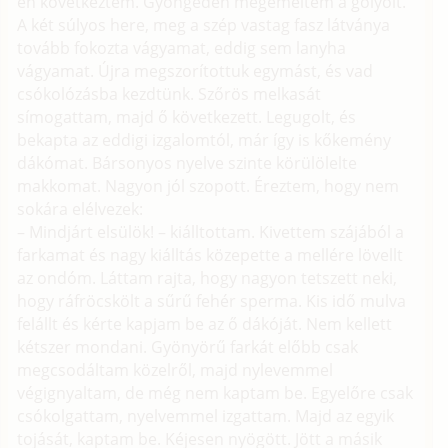
én következtem. Gyöngéden megemeltem a golyóit.
A két súlyos here, meg a szép vastag fasz látványa
tovább fokozta vágyamat, eddig sem lanyha
vágyamat. Újra megszorítottuk egymást, és vad
csókolózásba kezdtünk. Szőrös melkasát
símogattam, majd ő következett. Legugolt, és
bekapta az eddigi izgalomtól, már így is kőkemény
dákómat. Bársonyos nyelve szinte körülölelte
makkomat. Nagyon jól szopott. Éreztem, hogy nem
sokára elélvezek:
– Mindjárt elsülök! – kiálltottam. Kivettem szájából a
farkamat és nagy kiálltás közepette a mellére lövellt
az ondóm. Láttam rajta, hogy nagyon tetszett neki,
hogy ráfröcskölt a sűrű fehér sperma. Kis idő mulva
felállt és kérte kapjam be az ő dákóját. Nem kellett
kétszer mondani. Gyönyörű farkát előbb csak
megcsodáltam közelről, majd nylevemmel
végignyaltam, de még nem kaptam be. Egyelőre csak
csókolgattam, nyelvemmel izgattam. Majd az egyik
tojását, kaptam be. Kéjesen nyögött. Jött a másik