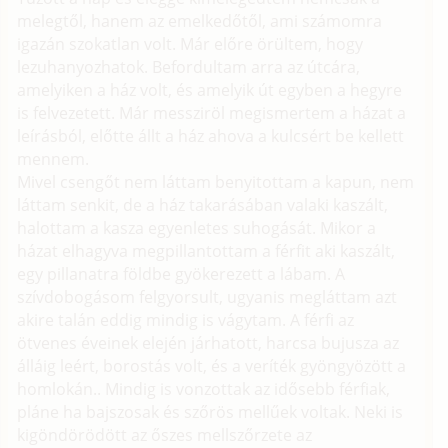
melegtől, hanem az emelkedőtől, ami számomra
igazán szokatlan volt. Már előre örültem, hogy
lezuhanyozhatok. Befordultam arra az útcára,
amelyiken a ház volt, és amelyik út egyben a hegyre
is felvezetett. Már messziröl megismertem a házat a
leírásból, előtte állt a ház ahova a kulcsért be kellett
mennem.
Mivel csengőt nem láttam benyitottam a kapun, nem
láttam senkit, de a ház takarásában valaki kaszált,
halottam a kasza egyenletes suhogását. Mikor a
házat elhagyva megpillantottam a férfit aki kaszált,
egy pillanatra földbe gyökerezett a lábam. A
szívdobogásom felgyorsult, ugyanis megláttam azt
akire talán eddig mindig is vágytam. A férfi az
ötvenes éveinek elején járhatott, harcsa bujusza az
álláig leért, borostás volt, és a veríték gyöngyözött a
homlokán.. Mindig is vonzottak az idősebb férfiak,
pláne ha bajszosak és szőrös mellűek voltak. Neki is
kigöndörödött az őszes mellszőrzete az