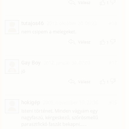
1
Válasz
tutajos46
2013. október 20. 06:23
#18
nem csipem a melegeket.
1
Válasz
Gay Boy
2012. január 30. 07:03
#17
G
jó
1
Válasz
hokigép
2009. november 10. 22:36
#16
Isteni történet. Minden vágyam egy
nagyfaszú, kérgeskezű, szőrösmellű
parasztfickó faszát bekapni......