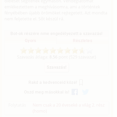
ölelését segítenek egymáson. Vendéglátómat
emlékeztettem a meghívásomra, ami a történtek
fényébében újabb örömöket rejtegetett. Azt mondta
nem feljetette el. Sőt készül rá.
Bot-ok részére nme engedélyezett a szavazás!
Gyors
Részletes
Szavazás átlaga:
8.56
pont (
529
szavazat)
Rakd a kedvenceid közé!
Oszd meg másokkal is!
Folytatás
Nem csak a 20 éveseké a világ 2. rész
(homo)