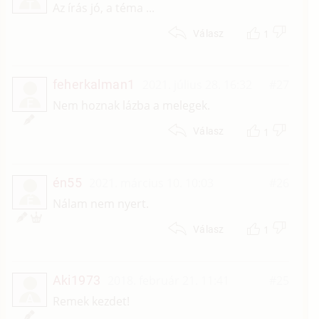
T
Az írás jó, a téma ...
1
Válasz
feherkalman1
2021. július 28. 16:32
#27
F
Nem hoznak lázba a melegek.
1
Válasz
én55
2021. március 10. 10:03
#26
É
Nálam nem nyert.
1
Válasz
Aki1973
2018. február 21. 11:41
#25
A
Remek kezdet!