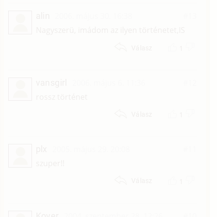
alin
2006. május 30. 16:38
#13
Nagyszerü, imádom az ilyen történetet,IS
1
Válasz
vansgirl
2006. május 6. 11:36
#12
rossz történet
1
Válasz
plx
2005. május 29. 20:08
#11
szuper!!
1
Válasz
Kover
2004. szeptember 28. 12:26
#10