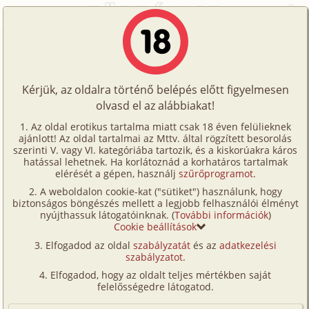
Főoldal
/
Történetek
/
Családi
/
Családban marad 1. rész
Történetek
Családban marad 1. rész
Képregények
Kérjük, az oldalra történő belépés előtt figyelmesen
Filmek
olvasd el az alábbiakat!
családi
,
anál
,
anyós
Írók
Manó Kaland
Az oldal erotikus tartalma miatt csak 18 éven felülieknek
ajánlott! Az oldal tartalmai az Mttv. által rögzített besorolás
Tölts
szerinti V. vagy VI. kategóriába tartozik, és a kiskorúakra káros
Címkék
hatással lehetnek. Ha korlátoznád a korhatáros tartalmak
Szavazás átlaga:
8.84
pont (
150
szavazat)
fel
elérését a gépen, használj
szűrőprogramot
.
Kereső
Megjelenés:
2003. július 7.
A weboldalon cookie-kat ("sütiket") használunk, hogy
Te
Hossz:
11 930 karakter
biztonságos böngészés mellett a legjobb felhasználói élményt
VIP
nyújthassuk látogatóinknak. (
További információk
)
Elolvasva:
27 932 alkalommal
is!
Cookie beállítások
Fórum
Elfogadod az oldal
szabályzatát
és az
adatkezelési
Folytatás
Családban marad 2. rész (családi,
szabályzatot
.
Versenyeink
anál, apa, lánya)
Elfogadod, hogy az oldalt teljes mértékben saját
Ügyfélszolgálat
felelősségedre látogatod.
(Minden résztvevő a képzelet szülötte (így nincs vérségi
kapcsolat közöttük), a valósággal való bármilyen egyezés
Írói segédletek