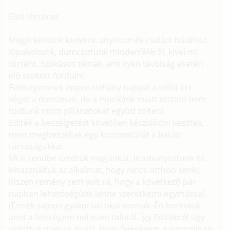
Első történet
Megérkeztünk kedvenc anyósomék családi házához.
Kipakoltunk, dumcsiztunk mindenféléről, kivel mi
történt. Szokásos témák, ami ilyen távolság esetén
elő szokott fordulni.
Feleségemnek éppen néhány nappal azelőtt ért
véget a menzesze, de a munkánk miatt otthon nem
tudtunk intim pillanatokat együtt tölteni.
Editék a beszélgetést követően készülődni kezdtek,
mert megbeszéltek egy kocsmatúrát a baráti
társaságukkal.
Mi is rendbe szedtük magunkat, lezuhanyoztunk és
kihasználtuk az alkalmat, hogy nincs otthon senki,
hiszen remény sem volt rá, hogy a következő pár
napban lehetőségünk lenne szeretkezni egymással.
(Ennek sajnos gyakorlati okai vannak. Én horkolok,
amit a feleségem nehezen tolerál. Így Editéknél úgy
oldottuk meg az alvást, hogy feleségem a nappaliban