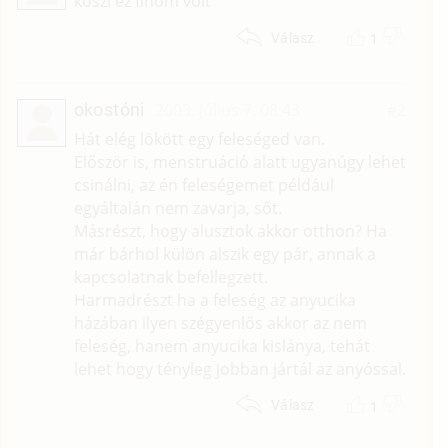
köszi ez finom volt
1
Válasz
okostóni
2003. július 7. 08:43
#2
Hát elég lökött egy feleséged van.
Először is, menstruáció alatt ugyanúgy lehet
csinálni, az én feleségemet például
egyáltalán nem zavarja, sőt.
Másrészt, hogy alusztok akkor otthon? Ha
már bárhol külön alszik egy pár, annak a
kapcsolatnak befellegzett.
Harmadrészt ha a feleség az anyucika
házában ilyen szégyenlős akkor az nem
feleség, hanem anyucika kislánya, tehát
lehet hogy tényleg jobban jártál az anyóssal.
1
Válasz