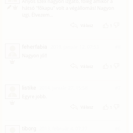
Á
Anyós szex nagyon izgató, főleg amikor a
hátsó "főkapu" volt a végállomás! Nagyon
izgi. Élvezem...
1
Válasz
feherfabia
2019. január 12. 07:53
#8
F
Nagyon jó!!
1
Válasz
listike
2014. január 27. 15:58
#7
L
Egyre jobb.
1
Válasz
tiborg
2013. február 4. 07:27
#6