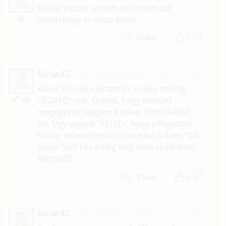
A
Sokkal jobbat vártam.de ez nem azt
jelenti,hogy ez rossz lenne.
1
Válasz
Bizse42
2019. szeptember 2. 20:44
#10
Á
Kilenc hónapja jártam itt, s még mindig
"IZGATÓ" volt. Örülök, hogy ízlésünk
megegyezik Nagyon Kedves FEHERFABIA -
val. Úgy vagyok "VELED", hogy elfogadom
tömör véleményedet ( zsuzsika is ilyen " bő-
szavú "volt ) és eddig még nem csalódtam
Benned!!!
1
Válasz
Bizse42
2019. január 13. 00:33
#9