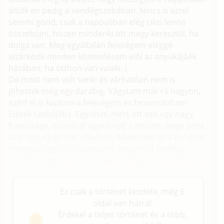
alszik én pedig a vendégszobában. Nincs is ezzel
semmi gond, csak a nappaliban elég cikis lenne
összebújni, hiszen mindenki ott megy keresztül, ha
dolga van. Meg egyáltalán feleségem eléggé
elzárkózik minden közeledésem elől az anyukájáék
házában, ha otthon van valaki. )
De most nem volt senki és várhatóan nem is
jöhettek még egy darabig. Vágytam már rá nagyon,
ezért el is kaptam a feleségem és bevonszoltam
Editék szobájába. Egyrészt, mert ott van egy nagy
franciaágy, másrészt izgató volt a helyzet, hogy pont
az ő ágyukban szeretkezünk. Mivel nem ez a történet
lényege, rögtön odaugranék, hogy már javában
szerettük egymás és a szokásos, végső pozícióban
voltunk.
Ez csak a történet kezdete, még 6
oldal van hátra!
Érdekel a teljes történet és a több,