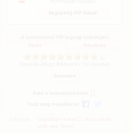
mint tízezer további?
Regisztrálj VIP-fiókot!
A szavazáshoz VIP-tagsági szükséges!
Gyors
Részletes
Szavazás átlaga:
8.84
pont (
150
szavazat)
Rakd a kedvenceid közé!
Oszd meg másokkal is!
Folytatás
Családban marad 2. rész (családi,
anál, apa, lánya)