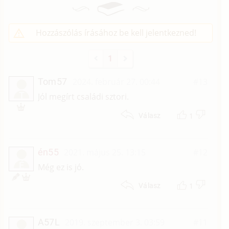
Hozzászólás írásához be kell jelentkezned!
1
Tom57
2024. február 27. 00:44
#13
T
Jól megírt családi sztori.
1
Válasz
én55
2021. május 25. 13:15
#12
É
Még ez is jó.
1
Válasz
A57L
2019. szeptember 3. 03:59
#11