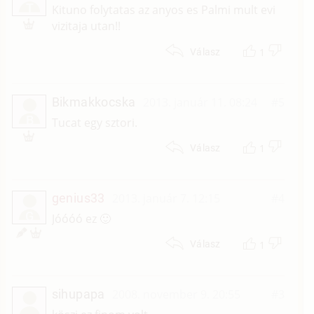
T
Kituno folytatas az anyos es Palmi mult evi
vizitaja utan!!
1
Válasz
Bikmakkocska
2013. január 11. 08:24
#5
B
Tucat egy sztori.
1
Válasz
genius33
2013. január 7. 12:15
#4
G
Jóóóó ez 🙂
1
Válasz
sihupapa
2008. november 9. 20:55
#3