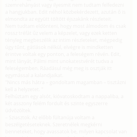
szemrehányást vagy ilyesmit nem tudtam felfedezni
a hangjukban. Edit néhol közbekérdezett, azután ő is
elmondta az együtt töltött éjszakánk részleteit.
Nem tudtam eldönteni, hogy most álmodom és csak
rossz tréfát űz velem a képzelet, vagy ezek ketten
tényleg megbeszélik az intim részleteket, mégpedig
úgy tűnt, gátlások nélkül, elvégre is mindketten
érintve voltak egy ponton, a feleségem révén. Edit,
mint lányát, Pálmi mint unokatestvérét tudva a
feleségemben. Ráadásul még meg is osztják itt
egymással a kalandjaikat.
"Nincs más hátra – gondoltam magamban – tisztázni
kell a helyzetet. "
Felhúztam egy alsót, kióvatoskodtam a nappaliba, a
két asszony felém fordult és szinte egyszerre
üdvözöltek.
– Sziasztok. Az előbb fültanúja voltam a
beszélgetéseteknek. Szeretnélek megkérni
benneteket, hogy avassatok be, milyen kapcsolat van