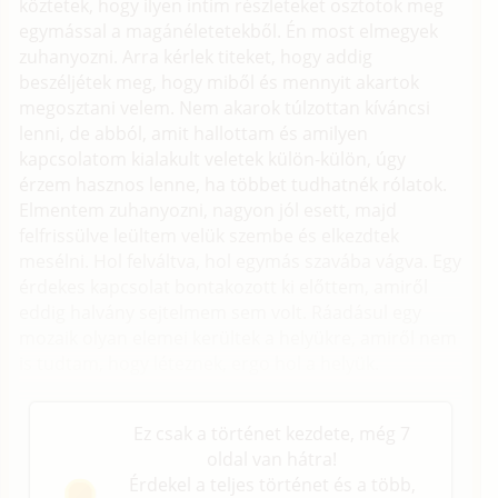
köztetek, hogy ilyen intim részleteket osztotok meg
egymással a magánéletetekből. Én most elmegyek
zuhanyozni. Arra kérlek titeket, hogy addig
beszéljétek meg, hogy miből és mennyit akartok
megosztani velem. Nem akarok túlzottan kíváncsi
lenni, de abból, amit hallottam és amilyen
kapcsolatom kialakult veletek külön-külön, úgy
érzem hasznos lenne, ha többet tudhatnék rólatok.
Elmentem zuhanyozni, nagyon jól esett, majd
felfrissülve leültem velük szembe és elkezdtek
mesélni. Hol felváltva, hol egymás szavába vágva. Egy
érdekes kapcsolat bontakozott ki előttem, amiről
eddig halvány sejtelmem sem volt. Ráadásul egy
mozaik olyan elemei kerültek a helyükre, amiről nem
is tudtam, hogy léteznek, ergo hol a helyük.
Ez csak a történet kezdete, még 7
oldal van hátra!
Érdekel a teljes történet és a több,