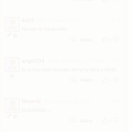
én55
2021. június 3. 11:18
#18
É
Na van itt kavarodás.
1
Válasz
angel234
2020. november 22. 03:36
#17
A
Ez a rész nem tetszett annyira mint a többi.
1
Válasz
Bizse42
2019. január 13. 01:55
#16
Á
Jó,jóóóóóó ...
1
Válasz