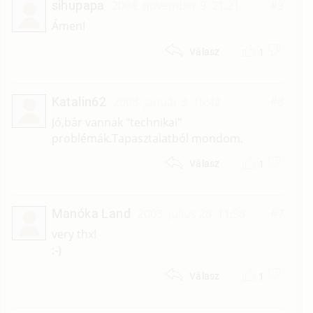
sihupapa
2008. november 9. 21:21
#9
Ámen!
1
Válasz
Katalin62
2008. január 3. 16:42
#8
Jó,bár vannak "technikai"
problémák.Tapasztalatból mondom.
1
Válasz
Manóka Land
2003. július 28. 11:58
#7
very thx!
:-)
1
Válasz