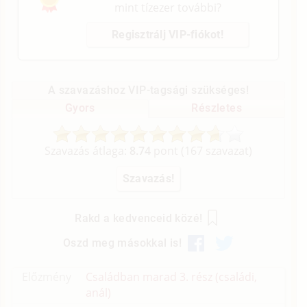
mint tízezer további?
Regisztrálj VIP-fiókot!
A szavazáshoz VIP-tagsági szükséges!
Gyors
Részletes
Szavazás átlaga:
8.74
pont (
167
szavazat)
Rakd a kedvenceid közé!
Oszd meg másokkal is!
Előzmény
Családban marad 3. rész (családi,
anál)