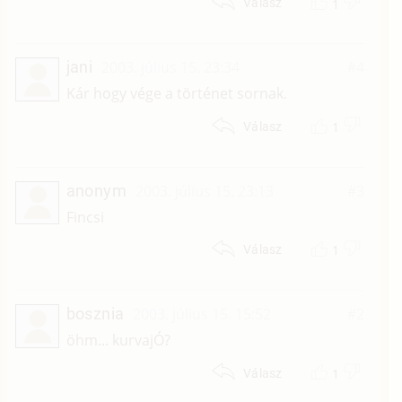
1
Válasz
jani
2003. július 15. 23:34
#4
Kár hogy vége a történet sornak.
1
Válasz
anonym
2003. július 15. 23:13
#3
Fincsi
1
Válasz
bosznia
2003. július 15. 15:52
#2
öhm... kurvajÓ?
1
Válasz