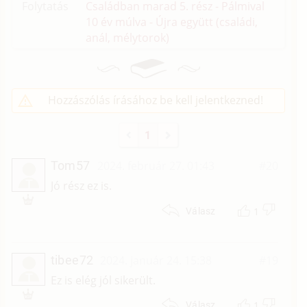
Folytatás
Családban marad 5. rész - Pálmival
10 év múlva - Újra együtt (családi,
anál, mélytorok)
Hozzászólás írásához be kell jelentkezned!
1
Tom57
2024. február 27. 01:43
#20
T
Jó rész ez is.
1
Válasz
tibee72
2024. január 24. 15:38
#19
T
Ez is elég jól sikerült.
1
Válasz