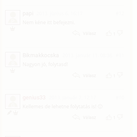
papi
2013. június 6. 16:17
#12
P
Nem kéne itt befejezni.
1
Válasz
Bikmakkocska
2013. január 11. 08:36
#11
B
Nagyon jó, folytasd!
1
Válasz
genius33
2013. január 7. 12:17
#10
G
Kellemes de lehetne folytatás is! 🙂
1
Válasz