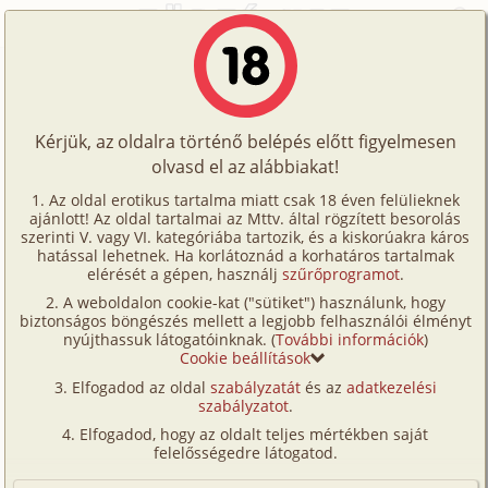
Főoldal
/
Történetek
/
Családi
/
Családban marad 4. rész
Történetek
Családban marad 4. rész
Képregények
Kérjük, az oldalra történő belépés előtt figyelmesen
Filmek
olvasd el az alábbiakat!
családi
,
anyós
,
nagynéni/
nagybácsi
Írók
Manó Kaland
Az oldal erotikus tartalma miatt csak 18 éven felülieknek
ajánlott! Az oldal tartalmai az Mttv. által rögzített besorolás
Tölts
szerinti V. vagy VI. kategóriába tartozik, és a kiskorúakra káros
Címkék
hatással lehetnek. Ha korlátoznád a korhatáros tartalmak
Szavazás átlaga:
8.74
pont (
167
szavazat)
fel
elérését a gépen, használj
szűrőprogramot
.
Kereső
Megjelenés:
2003. július 15.
A weboldalon cookie-kat ("sütiket") használunk, hogy
Te
Hossz:
15 375 karakter
biztonságos böngészés mellett a legjobb felhasználói élményt
VIP
nyújthassuk látogatóinknak. (
További információk
)
Elolvasva:
16 936 alkalommal
is!
Cookie beállítások
Fórum
Elfogadod az oldal
szabályzatát
és az
adatkezelési
Előzmény
Családban marad 3. rész (családi,
szabályzatot
.
Versenyeink
anál)
Elfogadod, hogy az oldalt teljes mértékben saját
Ügyfélszolgálat
Folytatás
Családban marad 5. rész - Pálmival
felelősségedre látogatod.
10 év múlva - Újra együtt (családi,
Írói segédletek