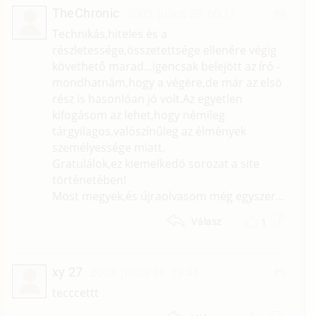
TheChronic
2003. július 25. 00:17
#6
Technikás,hiteles és a
részletessége,összetettsége ellenére végig
követhető marad...igencsak belejött az író -
mondhatnám,hogy a végére,de már az elsö
rész is hasonlóan jó volt.Az egyetlen
kifogásom az lehet,hogy némileg
tárgyilagos,valószínűleg az élmények
személyessége miatt.
Gratulálok,ez kiemelkedö sorozat a site
történetében!
Most megyek,és újraolvasom még egyszer...
1
Válasz
xy 27
2003. július 16. 19:48
#5
tecccettt