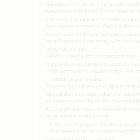
hatására intim részeik hangosan kezdt
tenyerével csapkodta Zsuzsi fenekét a
ilyen vadul az ágyban – mondta magába
ilyet sosem élhetett át. Ekkor Róbert 
kezdte azt hátrahúzni, tempójuk lelass
amit Zsuzsi apró egyszeri nyögéssel h
tövig volt benne.
– Fordulj meg! Látni akarom az arcod! –
megfordult, arca teljesen izzadt és láza
– Mit fogsz velem csinálni még? – kérd
– Feküdj újra a hátadra.
Zsuzsi engedelmeskedve újra a hátára
lábszárakat és a saját vállaira támaszto
az örületes szex. Ekkor Zsuzsi combja
kezdte pináját baszni miközben élvez
fel-le, ettől elmosolyodott.
– Miért mosolyogsz? – kérdezte Zsuzsi
– Tetszenek a melleid, szépen ugrálgatn
– Szeretnél közéjük élvezni?