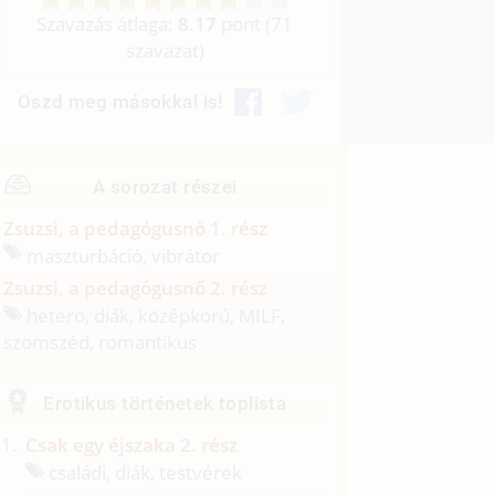
Szavazás átlaga:
8.17
pont (
71
szavazat)
Oszd meg másokkal is!
A sorozat részei
Zsuzsi, a pedagógusnő 1. rész
maszturbáció, vibrátor
Zsuzsi, a pedagógusnő 2. rész
hetero, diák, középkorú, MILF,
szomszéd, romantikus
Erotikus történetek toplista
Csak egy éjszaka 2. rész
családi, diák, testvérek