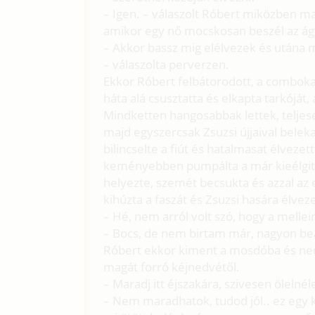
– Igen. – válaszolt Róbert miközben ma
amikor egy nő mocskosan beszél az á
– Akkor bassz mig elélvezek és utána 
– válaszolta perverzen.
Ekkor Róbert felbátorodott, a combokat 
háta alá csusztatta és elkapta tarkóját
Mindketten hangosabbak lettek, teljes
majd egyszercsak Zsuzsi újjaival bele
bilincselte a fiút és hatalmasat élveze
keményebben pumpálta a már kieélgite
helyezte, szemét becsukta és azzal az 
kihúzta a faszát és Zsuzsi hasára élvez
– Hé, nem arról volt szó, hogy a melle
– Bocs, de nem birtam már, nagyon bea
Róbert ekkor kiment a mosdóba és nedv
magát forró kéjnedvétől.
– Maradj itt éjszakára, szivesen ölelnéle
– Nem maradhatok, tudod jól.. ez egy 