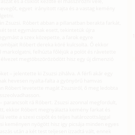
szát és a csiklót kezdte el masszirozni vele,
levegőt, egyet irányitott rajta és a vastag kemény
lgetni.
 Zsuzsi. Róbert abban a pillanatban berakta farkát,
ét test egymásnak esett, tekintetük újra
egymást a szex közepette, a farok egyre
mbjait Róbert dereka köré kulcsolta. Ő ekkor
el markolgatni, felhúzta főléjük a polót és rávetette
z élvezet megtöbszörözödött hisz egy új dimenzió
ket – jelentette ki Zsuzsi zihálva. A férfi akár egy
inak hevesen nyalta-falta a gyönyörű hamvas
án Róbert levetette magát Zsuzsiról, ő meg ledobta
 összeolvadhasson.
 – parancsolt rá Róbert. Zsuzsi azonnal megfordult,
ott, ekkor Róbert megnyálazta kemény farkat és
lá vette a szexi csipőt és teljes határozottsággal
zsi keményen nyögött hisz igy picsája minden egyes
aszás után a két test teljesen izzadtá vált, ennek