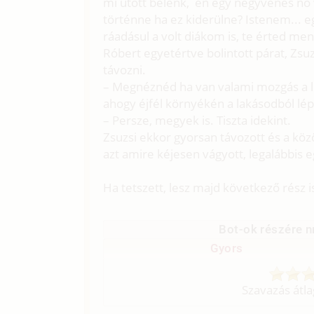
mi ütött belénk, én egy negyvenes nő 
történne ha ez kiderülne? Istenem... eg
ráadásul a volt diákom is, te érted m
Róbert egyetértve bolintott párat, Zsu
távozni.
– Megnéznéd ha van valami mozgás a 
ahogy éjfél környékén a lakásodból lép
– Persze, megyek is. Tiszta idekint.
Zsuzsi ekkor gyorsan távozott és a köz
azt amire kéjesen vágyott, legalábbis e
Ha tetszett, lesz majd következő rész i
Bot-ok részére n
Gyors
Szavazás átl