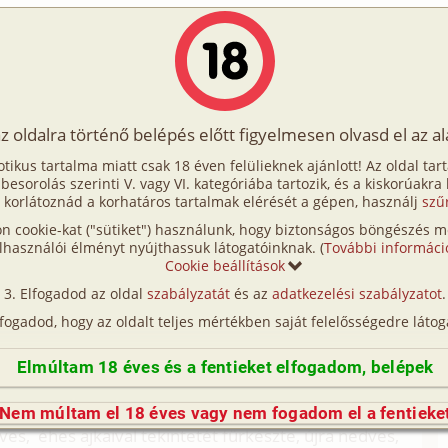
Írók
Tölts fel Te is!
Címkék
Kereső
VIP
Egyéb
az oldalra történő belépés előtt figyelmesen olvasd el az a
, a pedagógusnő 2. rész
otikus tartalma miatt csak 18 éven felülieknek ajánlott! Az oldal tar
edagógusnő 2. rész
t besorolás szerinti V. vagy VI. kategóriába tartozik, és a kiskorúakra
 korlátoznád a korhatáros tartalmak elérését a gépen, használj
szű
n cookie-kat ("sütiket") használunk, hogy biztonságos böngészés me
 rész (maszturbáció, vibrátor)
lhasználói élményt nyújthassuk látogatóinknak. (
További informáci
Cookie beállítások
suzsi apró vörös ajkaira, nem ellenszegült sokat a
Elfogadod az oldal
szabályzatát
és az
adatkezelési szabályzatot
.
az egész. Róbert dominánsan tartotta Zsuzsi arcát
lfogadod, hogy az oldalt teljes mértékben saját felelősségedre látog
latokkal masszirozta férfias testet, melleit,
ták, a nöstény teljesen magába akarta húzni
Elmúltam 18 éves és a fentieket elfogadom, belépek
on közelről egymás szemébe pillantottak, Zsuzsi
Nem múltam el 18 éves vagy nem fogadom el a fentieke
dves, éhes ajkaival tekintetét fürkészte, újra nedves,