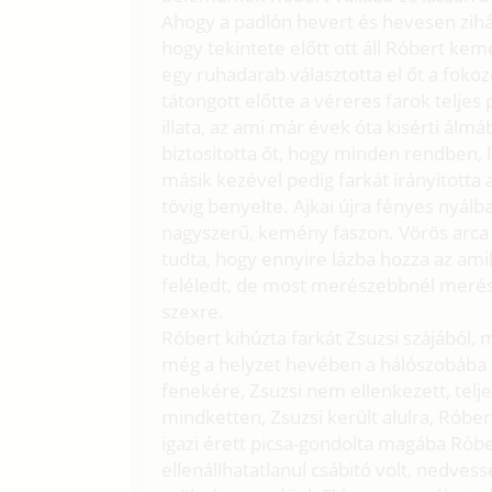
Ahogy a padlón hevert és hevesen zihál
hogy tekintete előtt ott áll Róbert ke
egy ruhadarab választotta el őt a fokoz
tátongott előtte a véreres farok telje
illata, az ami már évek óta kisérti álm
biztositotta őt, hogy minden rendben, l
másik kezével pedig farkát irányitotta a
tövig benyelte. Ajkai újra fényes nyál
nagyszerű, kemény faszon. Vörös arca m
tudta, hogy ennyire lázba hozza az amik
feléledt, de most merészebbnél merész
szexre.
Róbert kihúzta farkát Zsuzsi szájából, 
még a helyzet hevében a hálószobába i
fenekére, Zsuzsi nem ellenkezett, telj
mindketten, Zsuzsi került alulra, Róbert
igazi érett picsa-gondolta magába Róbert
ellenállhatatlanul csábitó volt, nedvess