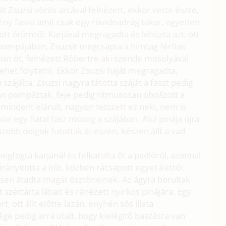
t Zsuzsi vörös arcával felnézett, ekkor vette észre,
mény fasza amit csak egy rövidnadrág takar, egyetlen
ott örömtől. Karjával megragadta és lehúzta azt, ott
s pompájában, Zsuzsit megcsapta a himtag férfias
ában öt, felnézett Róbertre aki szende mosolyával
ehet folytatni. Ekkor Zsuzsi haját megragadta,
 szájába, Zsuzsi nagyra tátotta száját a faszt pedig
ban pompáztak, feje pedig ritmusosan oboázott a
indent elárult, nagyon tetszett ez neki, nem is
or egy fiatal fasz mozog a szájában. Alul pinája újra
ebb dolgok futottak át eszén, készen állt a vad
megfogta karjánál és felkarolta őt a padlóról, azonnal
rányitotta a nőt, közben rácsapott egyet-kettőt
esen átadta magát ösztöneinek. Az ágyra borultak
 széttárta lábait és ránézett nyirkos pinájára. Egy
, ott állt előtte lazán, enyhén sós illata
ége pedig arra utalt, hogy kielégitő baszásra van