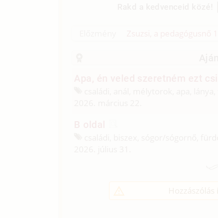
Rakd a kedvenceid közé!
Előzmény
Zsuzsi, a pedagógusnő 1.
Aján
Apa, én veled szeretném ezt csin
családi, anál, mélytorok, apa, lánya, 
2026. március 22.
B oldal
családi, biszex, sógor/
sógornő, für
2026. július 31.
Hozzászólás í