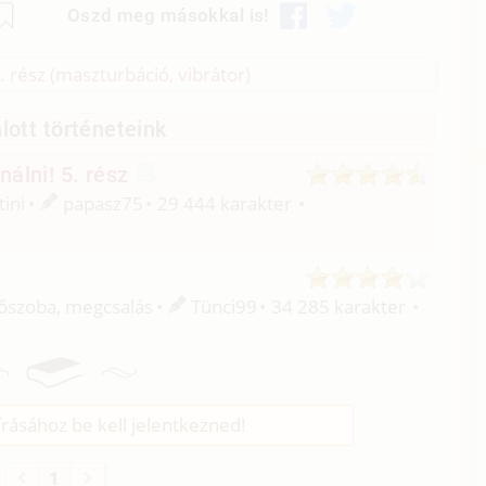
Oszd meg másokkal is!
 rész (maszturbáció, vibrátor)
lott történeteink
álni! 5. rész
tini
papasz75
29 444 karakter
dőszoba, megcsalás
Tünci99
34 285 karakter
rásához be kell jelentkezned!
1