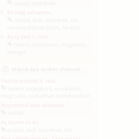
családi, testvérek
Én még sohasem...
családi, anál, testvérek, tini,
verseny/
(társas-)játék, fordítás
Az új élet 1. rész
hetero, középkorú, megcsalás,
swinger
Mások épp ezeket olvassák
Postás örömök 4. rész
hetero, középkorú, munkatárs,
megcsalás, szabadban-természetben
Anyummal való aktusom
családi
Az öcsém és én
családi, anál, testvérek, tini
Élet a földbirtokon - Szepetneki