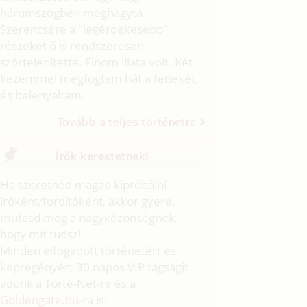
háromszögben meghagyta.
Szerencsére a "legérdekesebb"
részeket ő is rendszeresen
szőrtelenítette. Finom illata volt. Két
kezemmel megfogtam hát a fenekét,
és belenyaltam.
Tovább a teljes történetre
Írók kerestetnek!
Ha szeretnéd magad kipróbálni
íróként/fordítóként, akkor gyere,
mutasd meg a nagyközönségnek,
hogy mit tudsz!
Minden elfogadott történetért és
képregényért 30 napos VIP tagságit
adunk a Törté-Net-re és a
Goldengate.hu
-ra is!