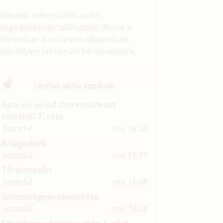
Bővebb információt az
írói
segédleteknél
találhattok, illetve a
fórumban
is szívesen válaszolunk
bármilyen felmerülő kérdésetekre.
Utolsó aktív topikok
Apa, én veled szeretném ezt
csinálni! 7. rész
fiesta14
ma 18:56
A ragadozó
vasas62
ma 15:17
Társkeresőn
vasas62
ma 15:08
Szüzességem elvesztése
vasas62
ma 14:58