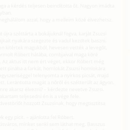
ga a kérdés teljesen beinditotta őt. Nagyon imádta
gyban.
meghálálom azzal, hogy a melleim közé élvezhetsz.
újra széttárta a bokájuknál fogva, karját Zsuzsi
, ajkait nyakára szegezte és vadul kezdtek baszni.
en kitértek magukból, hevesen vették a levegőt,
karmolt Róbert hátába, combjaival maga köré
tt. Az aktus itt nem ért véget, ekkor Róbert még
tt pinába a farkát, homlokát Zsuzsi homlokára
egyszeriséggel telenyomta a nyirkos picsát, majd
ett. Lerántotta magát a nőről és szétterült az ágyon.
imre akarsz élvezni? – kérdezte nevetve Zsuzsi.
kartam teljesedni én is a vége fele.
estörlőt hozzott Zsuzsinak, hogy megtisztitsa
k egy picit. – ajánlotta fel Róbert.
kisváros, minket senki sem láthat meg. Basszus