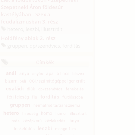
Szepetneki Áron földesúr
kastélyában - Szex a
feudalizmusban 3. rész
hetero, leszbi, illusztrált
Holdfény ablak 2. rész
gruppen, dp/
szendvics, fordítás
Címkék
anál
anya
apa
bilincs
anyós
biszex
bizarr
CGI/számítógéppel generált
buli
családi
diák
dp/szendvics
fenekelés
fordítás
férj-feleség
fia
fürdőszoba
gruppen
hermafrodita/transznemű
hetero
homo
híresség
humor
illusztrált
lánya
iroda
középkorú
közlekedés
leszbi
leskelődés
manga-film