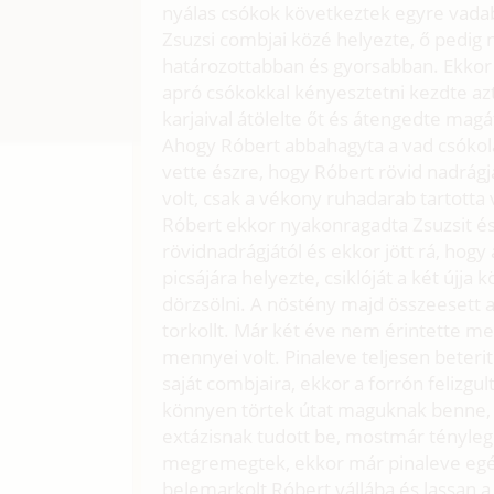
nyálas csókok következtek egyre vadab
Zsuzsi combjai közé helyezte, ő pedig 
határozottabban és gyorsabban. Ekkor 
apró csókokkal kényesztetni kezdte az
karjaival átölelte őt és átengedte mag
Ahogy Róbert abbahagyta a vad csókolá
vette észre, hogy Róbert rövid nadrágja
volt, csak a vékony ruhadarab tartott
Róbert ekkor nyakonragadta Zsuzsit és
rövidnadrágjától és ekkor jött rá, hogy
picsájára helyezte, csiklóját a két újja
dörzsölni. A nöstény majd összeesett 
torkollt. Már két éve nem érintette meg 
mennyei volt. Pinaleve teljesen beterit
saját combjaira, ekkor a forrón felizgu
könnyen törtek útat maguknak benne, Zs
extázisnak tudott be, mostmár tényleg 
megremegtek, ekkor már pinaleve egész
belemarkolt Róbert vállába és lassan a