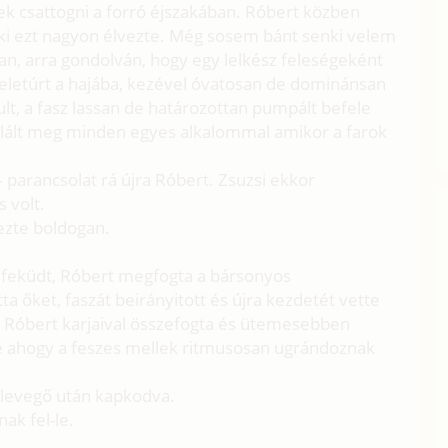
ek csattogni a forró éjszakában. Róbert közben
ki ezt nagyon élvezte. Még sosem bánt senki velem
n, arra gondolván, hogy egy lelkész feleségeként
beletúrt a hajába, kezével óvatosan de dominánsan
ult, a fasz lassan de határozottan pumpált befele
álált meg minden egyes alkalommal amikor a farok
 parancsolat rá újra Róbert. Zsuzsi ekkor
s volt.
ezte boldogan.
 feküdt, Róbert megfogta a bársonyos
tta őket, faszát beirányitott és újra kezdetét vette
it Róbert karjaival összefogta és ütemesebben
te ahogy a feszes mellek ritmusosan ugrándoznak
 levegő után kapkodva.
ak fel-le.