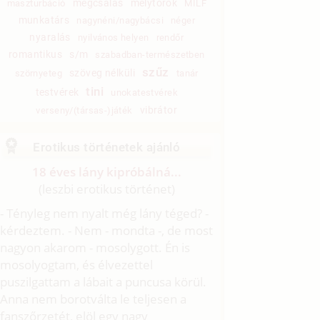
megcsalás
mélytorok
maszturbáció
MILF
munkatárs
nagynéni/nagybácsi
néger
nyaralás
nyilvános helyen
rendőr
romantikus
s/m
szabadban-természetben
szűz
szöveg nélküli
szörnyeteg
tanár
tini
testvérek
unokatestvérek
vibrátor
verseny/(társas-)játék
Erotikus történetek ajánló
18 éves lány kipróbálná...
(leszbi erotikus történet)
- Tényleg nem nyalt még lány téged? -
kérdeztem. - Nem - mondta -, de most
nagyon akarom - mosolygott. Én is
mosolyogtam, és élvezettel
puszilgattam a lábait a puncusa körül.
Anna nem borotválta le teljesen a
fanszőrzetét, elöl egy nagy