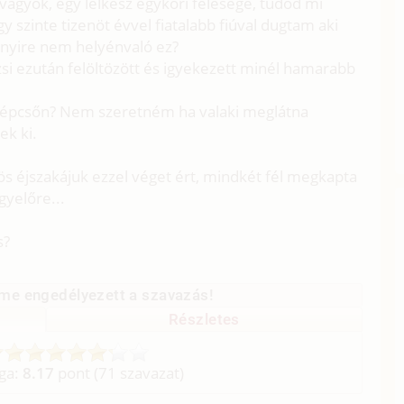
vagyok, egy lelkész egykori felesége, tudod mi
y szinte tizenöt évvel fiatalabb fiúval dugtam aki
ennyire nem helyénvaló ez?
zsi ezután felöltözött és igyekezett minél hamarabb
lépcsőn? Nem szeretném ha valaki meglátna
ek ki.
ös éjszakájuk ezzel véget ért, mindkét fél megkapta
gyelőre...
s?
me engedélyezett a szavazás!
Részletes
aga:
8.17
pont (
71
szavazat)