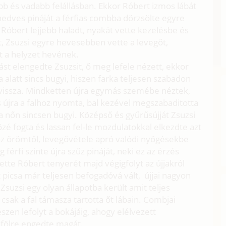
b és vadabb felállásban. Ekkor Róbert izmos lábát
nedves pináját a férfias combba dörzsölte egyre
Róbert lejjebb haladt, nyakát vette kezelésbe és
t, Zsuzsi egyre hevesebben vette a levegőt,
át a helyzet hevének.
st elengedte Zsuzsit, ő meg lefele nézett, ekkor
 alatt sincs bugyi, hiszen farka teljesen szabadon
a vissza. Mindketten újra egymás szemébe néztek,
 újra a falhoz nyomta, bal kezével megszabaditotta
 a nőn sincsen bugyi. Középső és gyűrűsújját Zsuzsi
 közé fogta és lassan fel-le mozdulatokkal elkezdte azt
az örömtől, levegővétele apró valódi nyögésekbe
férfi szinte újra szűz pináját, neki ez az érzés
ette Róbert tenyerét majd végigfolyt az újjakról
lt picsa már teljesen befogadóvá vált, újjai nagyon
uzsi egy olyan állapotba került amit teljes
csak a fal támasza tartotta őt lábain. Combjai
en lefolyt a bokájáig, ahogy elélvezett
 fölre engedte magát.