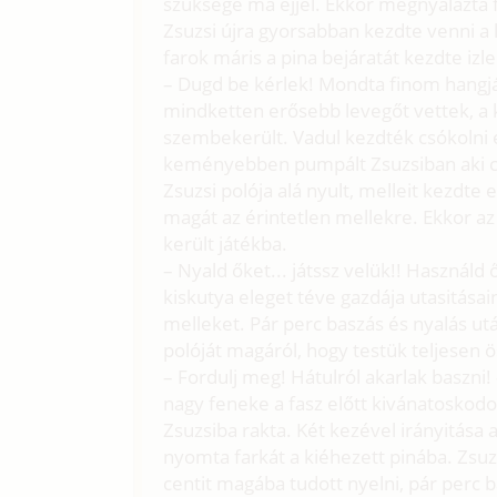
szüksége ma éjjel. Ekkor megnyálazta fa
Zsuzsi újra gyorsabban kezdte venni a 
farok máris a pina bejáratát kezdte izle
– Dugd be kérlek! Mondta finom hangján
mindketten erősebb levegőt vettek, a k
szembekerült. Vadul kezdték csókolni 
keményebben pumpált Zsuzsiban aki co
Zsuzsi polója alá nyult, melleit kezdte 
magát az érintetlen mellekre. Ekkor a
került játékba.
– Nyald őket... játssz velük!! Használd ő
kiskutya eleget téve gazdája utasitása
melleket. Pár perc baszás és nyalás ut
polóját magáról, hogy testük teljesen
– Fordulj meg! Hátulról akarlak baszni!
nagy feneke a fasz előtt kivánatoskod
Zsuzsiba rakta. Két kezével irányitása a
nyomta farkát a kiéhezett pinába. Zsu
centit magába tudott nyelni, pár perc b