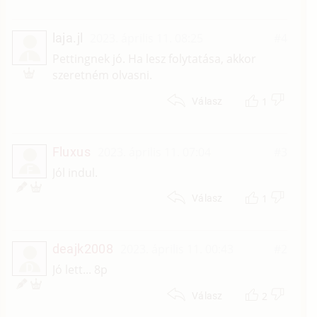
laja.jl
2023. április 11. 08:25
#4
L
Pettingnek jó. Ha lesz folytatása, akkor
szeretném olvasni.
1
Válasz
Fluxus
2023. április 11. 07:04
#3
F
Jól indul.
1
Válasz
deajk2008
2023. április 11. 00:43
#2
D
Jó lett... 8p
2
Válasz