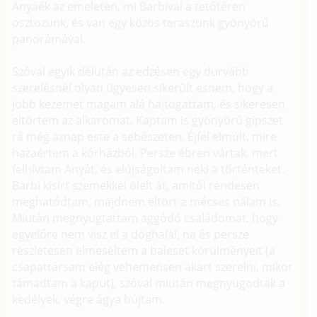
Anyáék az emeleten, mi Barbival a tetőtéren
osztozunk, és van egy közös teraszunk gyönyörű
panorámával.
Szóval egyik délután az edzésen egy durvább
szerelésnél olyan ügyesen sikerült esnem, hogy a
jobb kezemet magam alá hajtogattam, és sikeresen
eltörtem az alkaromat. Kaptam is gyönyörű gipszet
rá még aznap este a sebészeten. Éjfél elmúlt, mire
hazaértem a kórházból. Persze ébren vártak, mert
felhívtam Anyát, és elújságoltam neki a történteket.
Barbi kisírt szemekkel ölelt át, amitől rendesen
meghatódtam, majdnem eltört a mécses nálam is.
Miután megnyugtattam aggódó családomat, hogy
egyelőre nem visz el a döghalál, na és persze
részletesen elmeséltem a baleset körülményeit (a
csapattársam elég vehemensen akart szerelni, mikor
támadtam a kaput), szóval miután megnyugodtak a
kedélyek, végre ágya bújtam.