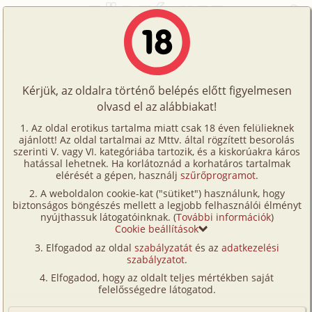
Főoldal
/
Történetek
/
Családi
/
Gondoskodás 1. rész
Történetek
Gondoskodás 1. rész
Képregények
Kérjük, az oldalra történő belépés előtt figyelmesen
Filmek
olvasd el az alábbiakat!
családi
,
szűz
,
testvérek
Írók
Begyowsky
Az oldal erotikus tartalma miatt csak 18 éven felülieknek
ajánlott! Az oldal tartalmai az Mttv. által rögzített besorolás
Tölts
szerinti V. vagy VI. kategóriába tartozik, és a kiskorúakra káros
Címkék
hatással lehetnek. Ha korlátoznád a korhatáros tartalmak
Szavazás átlaga:
8.27
pont (
131
szavazat)
fel
elérését a gépen, használj
szűrőprogramot
.
Kereső
Megjelenés:
2023. április 11.
A weboldalon cookie-kat ("sütiket") használunk, hogy
Te
Hossz:
12 213 karakter
biztonságos böngészés mellett a legjobb felhasználói élményt
VIP
nyújthassuk látogatóinknak. (
További információk
)
Elolvasva:
4 299 alkalommal
is!
Cookie beállítások
Fórum
Elfogadod az oldal
szabályzatát
és az
adatkezelési
Folytatás
Gondoskodás 2. rész (családi,
szabályzatot
.
Versenyeink
mélytorok, szűz, testvérek, tini)
Elfogadod, hogy az oldalt teljes mértékben saját
Ügyfélszolgálat
felelősségedre látogatod.
(Minden résztvevő a képzelet szülötte (így nincs vérségi
kapcsolat közöttük), a valósággal való bármilyen egyezés
Írói segédletek