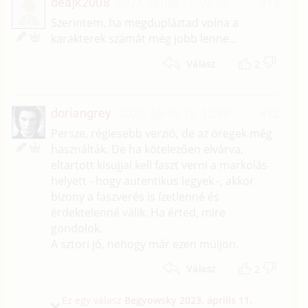
deajk2008
2023. április 17. 02:15
#13
D
Szerintem, ha megdupláztad volna a
karakterek számát még jobb lenne...
2
Válasz
doriangrey
2023. április 12. 12:59
#12
Persze, régiesebb verzió, de az öregek még
használták. De ha kötelezően elvárva,
eltartott kisujjal kell faszt verni a markolás
helyett - hogy autentikus legyek -, akkor
bizony a faszverés is ízetlenné és
érdektelenné válik. Ha érted, mire
gondolok.
A sztori jó, nehogy már ezen múljon.
2
Válasz
Ez egy válasz
Begyowsky
2023. április 11.