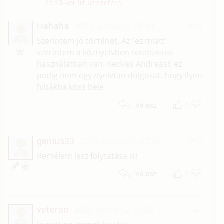
11:13
-kor írt üzenetére.
Hahaha
2023. április 12. 08:49
#11
H
Szerintem jó történet. Az "ez miatt"
szerintem a köznyelvben rendszeres
használatban van. Kedves Andreas6 ez
pedig nem egy nyelvtan dolgozat, hogy ilyen
hibákba köss bele.
1
Válasz
genius33
2023. április 12. 07:34
#10
G
Remélem lesz folytatása is!
1
Válasz
veteran
2023. április 12. 04:08
#9
V