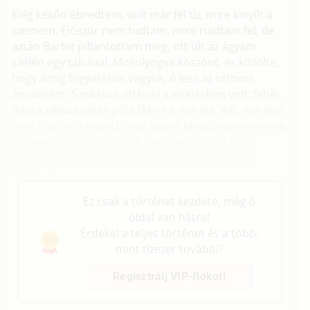
Elég későn ébredtem, volt már fél tíz, mire kinyílt a
szemem. Először nem tudtam, mire riadtam fel, de
aztán Barbit pillantottam meg, ott ült az ágyam
szélén egy tálcával. Mosolyogva köszönt, és közölte,
hogy amíg fogyatékos vagyok, ő lesz az otthoni
ápolónőm. Szokásos otthoni szerelésben volt: fehér,
minta nélküli alvós póló (M-es a mérete, 4XL méretet
visel hálóing helyett), meg bugyi. Megköszöntem neki
a reggelit, tükörtojás sült szalonnával, két friss,
ropogós zsemlével meg friss tea, majd jóízűen
befaltam.
Ez csak a történet kezdete, még 6
oldal van hátra!
Érdekel a teljes történet és a több,
mint tízezer további?
Regisztrálj VIP-fiókot!