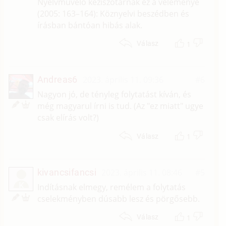
Nyelvművelő kéziszótárnak ez a véleménye
(2005: 163–164): Köznyelvi beszédben és
írásban bántóan hibás alak.
1
Válasz
Andreas6
2023. április 11. 09:36
#6
Nagyon jó, de tényleg folytatást kíván, és
még magyarul írni is tud. (Az "ez miatt" ugye
csak elírás volt?)
1
Válasz
kivancsifancsi
2023. április 11. 08:46
#5
K
Indításnak elmegy, remélem a folytatás
cselekményben dúsabb lesz és pörgősebb.
1
Válasz