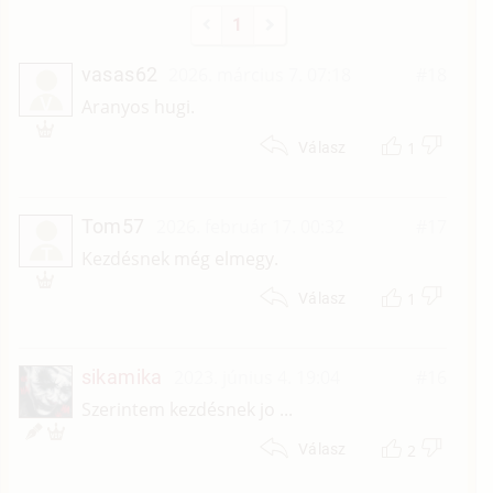
1
vasas62
2026. március 7. 07:18
#18
V
Aranyos hugi.
1
Válasz
Tom57
2026. február 17. 00:32
#17
T
Kezdésnek még elmegy.
1
Válasz
sikamika
2023. június 4. 19:04
#16
Szerintem kezdésnek jo ...
2
Válasz