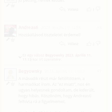
Jó petting, remek kezdés.
1
Válasz
Andreas6
2023. április 11. 12:58
#8
Hozzáállásod tiszteletet érdemel!
2
Válasz
Ez egy válasz
Begyowsky
2023. április 11.
11:13
-kor írt üzenetére.
Begyowsky
2023. április 11. 11:13
#7
B
A második részt már feltöltöttem, a
harmadikat írom. Az "ez miatt", nos én
ugyan helyesnek gondoltam, de kiderült,
hogy hibás. Köszönöm, hogy Andreas6
felhívta rá a figyelmemet.