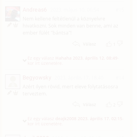
Andreas6
2023. május 10. 06:54
#15
Nem kellene feltétlenül a köznyelvre
hivatkozni. Sok minden van benne, ami az
ember fülét "bántsa"!
1
Válasz
Ez egy válasz
Hahaha
2023. április 12. 08:49
-
kor írt üzenetére.
Begyowsky
2023. április 17. 18:40
#14
B
Azért ilyen rövid, mert eleve folytatásosra
terveztem.
2
Válasz
Ez egy válasz
deajk2008
2023. április 17. 02:15
-
kor írt üzenetére.