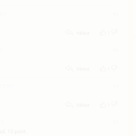
:04
#6
1
Válasz
3
#5
1
Válasz
 12:50
#4
1
Válasz
19
#3
sd. 10 pont.