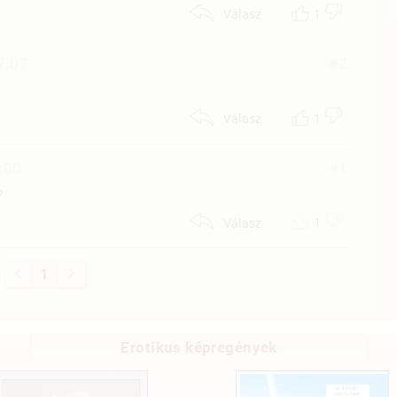
1
Válasz
7:07
#2
1
Válasz
0:00
#1
?
1
Válasz
1
Erotikus képregények