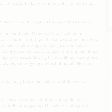
eáját kavargatta. Jayne már korábban jelezte, hogy
nyt és az asztalon átnyúlva megpaskolta a kezét.
herbe esett vele. Ő most 22 éves volt, de az
t a családon, mert Jayne hasonló cipőben járt most,
n kívül született egy fia egy gazembertől, aki
y a lány gyereket vár. Az anyja ehhez képest jobban
 hagyta ott a családot. Így hát itt volt egy középkorú
fiatal anyaként egy négy éves fiút nevelt. Nem a
t oda, hogy beszélnie kellett, képtelen volt a
 hírekről? Nem kell őket becsomagolni. Csak
 mondta az anyja, majd hirtelen eszébe jutott