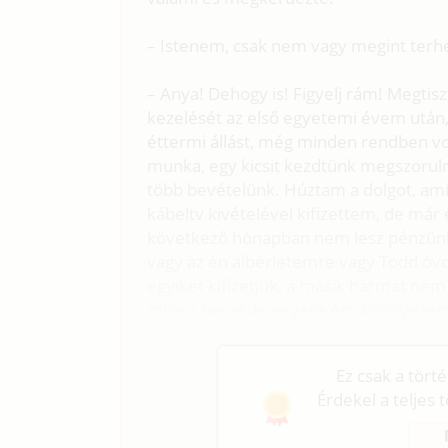
– Istenem, csak nem vagy megint terh
– Anya! Dehogy is! Figyelj rám! Megtis
kezelését az első egyetemi évem után
éttermi állást, még minden rendben vol
munka, egy kicsit kezdtünk megszoruln
több bevételünk. Húztam a dolgot, amíg
kábeltv kivételével kifizettem, de már 
következő hónapban nem lesz pénzünk v
vagy az én albérletemre vagy Todd óvo
egyiket kifizetjük, a másik hármat nem
mire a beszéde végére ért, könnyezett
Ez csak a tört
Érdekel a teljes 