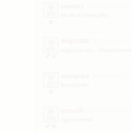
vasas62
2024. november 29
V
Munka és kielégülés.
deajk2008
2017. július 4. 11
D
nagyon jó lett... folytasd bravó
sipospista
2017. január 10.
S
Brutal jo lett
cscsu50
2017. január 8. 20:
C
egész tűrhető