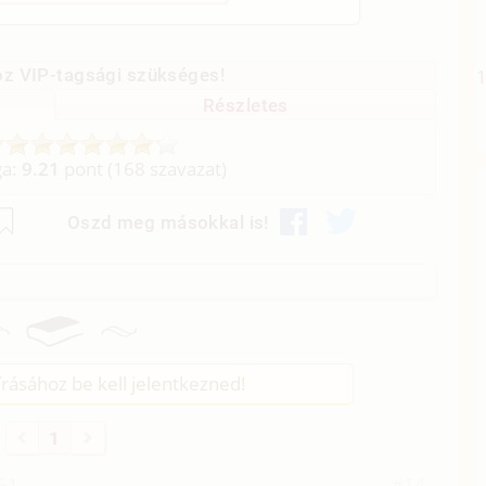
z VIP-tagsági szükséges!
Részletes
ga:
9.21
pont (
168
szavazat)
Oszd meg másokkal is!
rásához be kell jelentkezned!
1
:51
#14