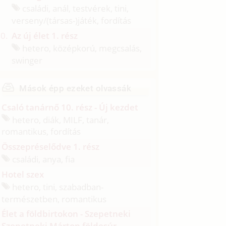
családi, anál, testvérek, tini,
verseny/
(társas-)játék, fordítás
Az új élet 1. rész
hetero, középkorú, megcsalás,
swinger
Mások épp ezeket olvassák
Csaló tanárnő 10. rész - Új kezdet
hetero, diák, MILF, tanár,
romantikus, fordítás
Összepréselődve 1. rész
családi, anya, fia
Hotel szex
hetero, tini, szabadban-
természetben, romantikus
Élet a földbirtokon - Szepetneki
Szepetneki Márton földesúr