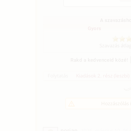
A szavazásho
Gyors
Szavazás átla
Rakd a kedvenceid közé!
Folytatás
Kiadások 2. rész (leszbi)
Hozzászólás í
norjan
2026. március 10. 06