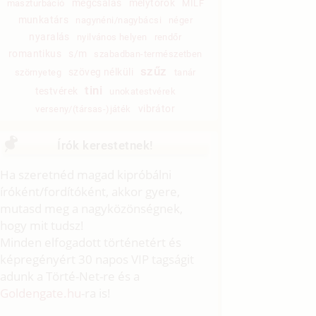
megcsalás
mélytorok
maszturbáció
MILF
munkatárs
nagynéni/nagybácsi
néger
nyaralás
nyilvános helyen
rendőr
romantikus
s/m
szabadban-természetben
szűz
szöveg nélküli
szörnyeteg
tanár
tini
testvérek
unokatestvérek
vibrátor
verseny/(társas-)játék
Írók kerestetnek!
Ha szeretnéd magad kipróbálni
íróként/fordítóként, akkor gyere,
mutasd meg a nagyközönségnek,
hogy mit tudsz!
Minden elfogadott történetért és
képregényért 30 napos VIP tagságit
adunk a Törté-Net-re és a
Goldengate.hu
-ra is!