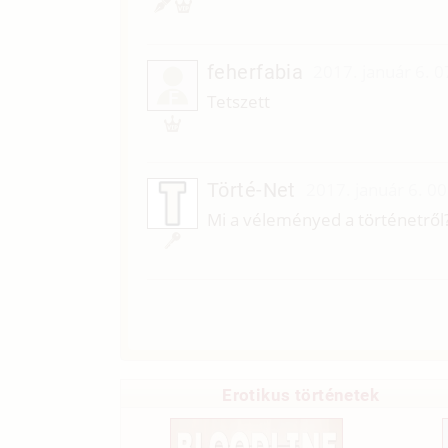
feherfabia
2017. január 6. 0
F
Tetszett
Törté-Net
2017. január 6. 0
Mi a véleményed a történetről
Erotikus történetek