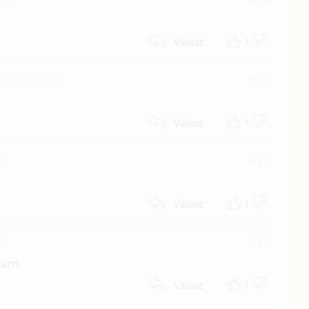
1
Válasz
 18. 14:27
#13
1
Válasz
7
#12
1
Válasz
07
#11
stam.
1
Válasz