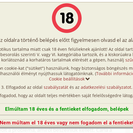
Írók
Tölts fel Te is!
Címkék
Kereső
VIP
Egyéb
az oldalra történő belépés előtt figyelmesen olvasd el az a
ok 1. rész
otikus tartalma miatt csak 18 éven felülieknek ajánlott! Az oldal tar
sok 1. rész
t besorolás szerinti V. vagy VI. kategóriába tartozik, és a kiskorúakra
 korlátoznád a korhatáros tartalmak elérését a gépen, használj
szű
n cookie-kat ("sütiket") használunk, hogy biztonságos böngészés me
lhasználói élményt nyújthassuk látogatóinknak. (
További informáci
Cookie beállítások
(így nincs vérségi kapcsolat közöttük), a valósággal való
Elfogadod az oldal
szabályzatát
és az
adatkezelési szabályzatot
.
n egyezés a véletlen műve.)
lfogadod, hogy az oldalt teljes mértékben saját felelősségedre látog
gatta a dolgot. Már túl volt azon, hogy racionálisan
vélte, hogy igazából már akkor megpecsételődött a
Elmúltam 18 éves és a fentieket elfogadom, belépek
lkül maradt.
üldögélt. A nő évekkel korábban vette, de a hitel
Nem múltam el 18 éves vagy nem fogadom el a fentieke
volt a probléma, amiről beszélniük kellett. Carla a