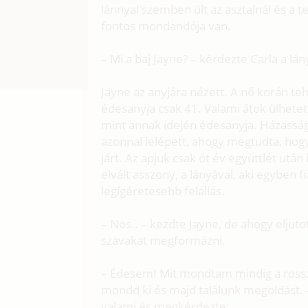
lánnyal szemben ült az asztalnál és a t
fontos mondandója van.
– Mi a baj Jayne? – kérdezte Carla a lá
Jayne az anyjára nézett. A nő korán te
édesanyja csak 41. Valami átok ülhetet
mint annak idején édesanyja. Házasságo
azonnal lelépett, ahogy megtudta, hog
járt. Az apjuk csak öt év együttlét után
elvált asszony, a lányával, aki egyben 
legígéretesebb felállás.
– Nos.. – kezdte Jayne, de ahogy eljutot
szavakat megformázni.
– Édesem! Mit mondtam mindig a rossz
mondd ki és majd találunk megoldást. –
valami és megkérdezte: