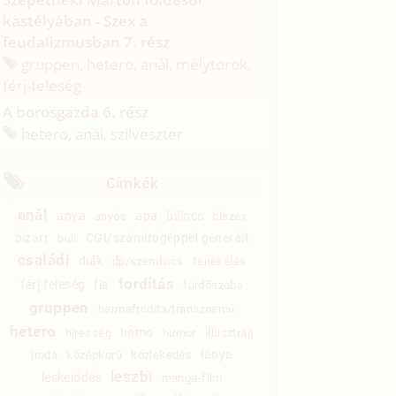
kastélyában - Szex a
feudalizmusban 7. rész
gruppen, hetero, anál, mélytorok,
férj-feleség
A borosgazda 6. rész
hetero, anál, szilveszter
Címkék
anál
anya
apa
bilincs
anyós
biszex
bizarr
CGI/számítógéppel generált
buli
családi
diák
dp/szendvics
fenekelés
fordítás
férj-feleség
fia
fürdőszoba
gruppen
hermafrodita/transznemű
hetero
homo
híresség
humor
illusztrált
lánya
iroda
középkorú
közlekedés
leszbi
leskelődés
manga-film