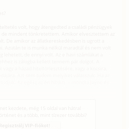
es?
zteltetés volt, hogy átengedted a családi pénzügyek
, de mindent tönkretettem. Amikor elvesztettem az
t. De amikor az állatkereskedésben is ugrott a
i. Azután te is munka nélkül maradtál és nem volt
 lehetett, de ennyi volt. Az e havi számlákat a
ehhez is zálogba kellett tennem pár dolgot. A
agy a házad hiteltörlesztésére, vagy a kocsira,
dájára. Azt sem tudom melyiket válasszuk. Ha az
 tudjuk. Az egész az én hibám. – mondta Jayne és
.
énet kezdete, még 15 oldal van hátra!
történet és a több, mint tízezer további?
Regisztrálj VIP-fiókot!