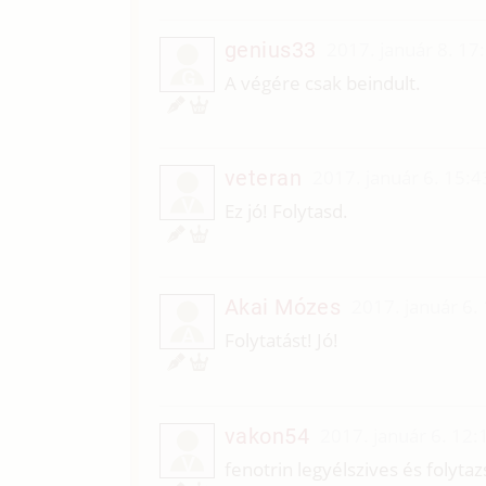
genius33
2017. január 8. 17
G
A végére csak beindult.
veteran
2017. január 6. 15:4
V
Ez jó! Folytasd.
Akai Mózes
2017. január 6.
A
Folytatást! Jó!
vakon54
2017. január 6. 12:
V
fenotrin legyélszives és folytaz