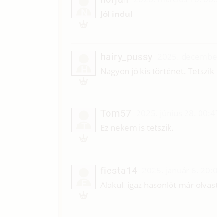
N
Jól indul
hairy_pussy
2025. december
H
Nagyon jó kis történet. Tetszik
Tom57
2025. június 28. 00:4
T
Ez nekem is tetszik.
fiesta14
2025. január 6. 20:
F
Alakul. igaz hasonlót már olva