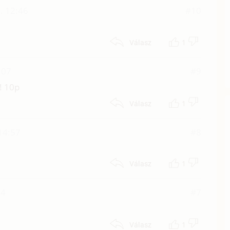
. 12:46
#10
1
Válasz
:07
#9
!! 10p
1
Válasz
 14:57
#8
1
Válasz
54
#7
1
Válasz