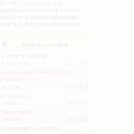
Bővebb információt az
írói
segédleteknél
találhattok, illetve a
fórumban
is szívesen válaszolunk
bármilyen felmerülő kérdésetekre.
Utolsó aktív topikok
A három muskétás
FamSvitamin
ma 21:21
Apa, én veled szeretném ezt
csinálni! 7. rész
fiesta14
ma 18:56
A ragadozó
vasas62
ma 15:17
Társkeresőn
vasas62
ma 15:08
Szüzességem elvesztése