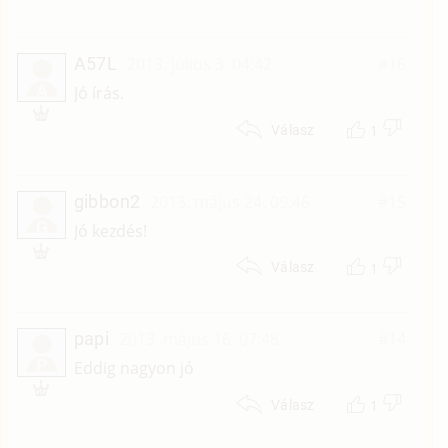
A57L
2013. július 3. 04:42
#16
A
Jó írás.
1
Válasz
gibbon2
2013. május 24. 09:46
#15
G
Jó kezdés!
1
Válasz
papi
2013. május 16. 07:48
#14
P
Eddig nagyon jó
1
Válasz