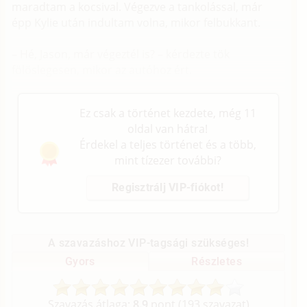
maradtam a kocsival. Végezve a tankolással, már
épp Kylie után indultam volna, mikor felbukkant.
– Hé, Jason, már végeztél is? – kérdezte tök
fölöslegesen, mikor az autóhoz ért.
Ez csak a történet kezdete, még 11
oldal van hátra!
Érdekel a teljes történet és a több,
mint tízezer további?
Regisztrálj VIP-fiókot!
A szavazáshoz VIP-tagsági szükséges!
Gyors
Részletes
Szavazás átlaga:
8.9
pont (
193
szavazat)