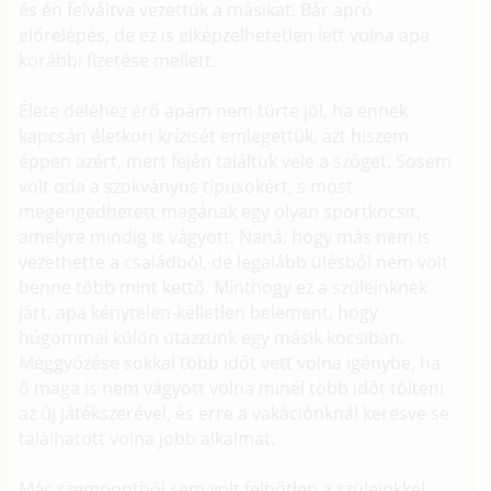
és én felváltva vezettük a másikat. Bár apró
előrelépés, de ez is elképzelhetetlen lett volna apa
korábbi fizetése mellett.
Élete deléhez érő apám nem tűrte jól, ha ennek
kapcsán életkori krízisét emlegettük, azt hiszem
éppen azért, mert fején találtuk vele a szöget. Sosem
volt oda a szokványos típusokért, s most
megengedhetett magának egy olyan sportkocsit,
amelyre mindig is vágyott. Naná, hogy más nem is
vezethette a családból, de legalább ülésből nem volt
benne több mint kettő. Minthogy ez a szüleinknek
járt, apa kénytelen-kelletlen belement, hogy
húgommal külön utazzunk egy másik kocsiban.
Meggyőzése sokkal több időt vett volna igénybe, ha
ő maga is nem vágyott volna minél több időt tölteni
az új játékszerével, és erre a vakációnknál keresve se
találhatott volna jobb alkalmat.
Más szempontból sem volt felhőtlen a szüleinkkel