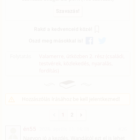
Rakd a kedvenceid közé!
Oszd meg másokkal is!
Folytatás
Valamerre, útközben 2. rész (családi,
testvérek, közlekedés, nyaralás,
fordítás)
Hozzászólás írásához be kell jelentkezned!
1
2
én55
2026. április 11. 16:18
#26
É
Nagyon jó a kezdés, Wandától ezt el is lehet