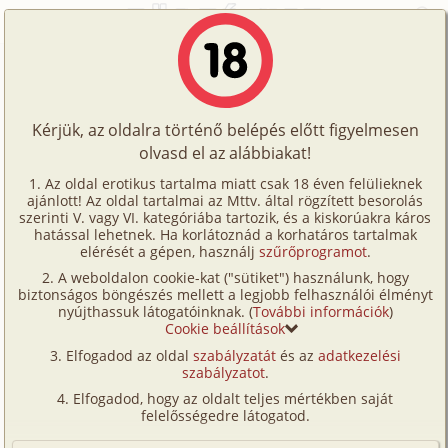
Főoldal
/
Történetek
/
Családi
/
Valamerre, útközben 1. rész
Történetek
Valamerre, útközben 1. rész
Képregények
Kérjük, az oldalra történő belépés előtt figyelmesen
Filmek
olvasd el az alábbiakat!
családi
,
testvérek
,
közlekedés
,
nyaralás
,
Írók
fordítás
Az oldal erotikus tartalma miatt csak 18 éven felülieknek
ajánlott! Az oldal tartalmai az Mttv. által rögzített besorolás
Tölts
Kilián Wanda
szerinti V. vagy VI. kategóriába tartozik, és a kiskorúakra káros
Címkék
hatással lehetnek. Ha korlátoznád a korhatáros tartalmak
fel
elérését a gépen, használj
szűrőprogramot
.
Szavazás átlaga:
8.9
pont (
193
szavazat)
Kereső
A weboldalon cookie-kat ("sütiket") használunk, hogy
Te
Megjelenés:
2012. december 10.
biztonságos böngészés mellett a legjobb felhasználói élményt
VIP
nyújthassuk látogatóinknak. (
További információk
)
Hossz:
22 050 karakter
is!
Cookie beállítások
Elolvasva:
11 409 alkalommal
Fórum
Elfogadod az oldal
szabályzatát
és az
adatkezelési
szabályzatot
.
Versenyeink
Folytatás
Valamerre, útközben 2. rész (családi,
Elfogadod, hogy az oldalt teljes mértékben saját
testvérek, közlekedés, nyaralás,
Ügyfélszolgálat
felelősségedre látogatod.
fordítás)
Írói segédletek