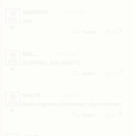
sipospista
2012. december 17. 11:41
#10
S
jooo
1
Válasz
Bob__
2012. december 17. 00:57
#9
B
Jó történet, jó fordítás! 🙂
1
Válasz
tomi19
2012. december 16. 12:36
#8
T
Kiváló folytasd a történetet,nagyon tetszett.
1
Válasz