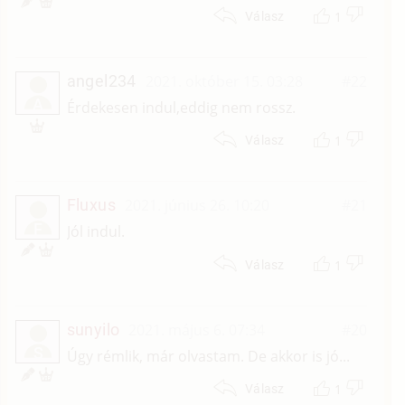
1
Válasz
angel234
2021. október 15. 03:28
#22
A
Érdekesen indul,eddig nem rossz.
1
Válasz
Fluxus
2021. június 26. 10:20
#21
F
Jól indul.
1
Válasz
sunyilo
2021. május 6. 07:34
#20
S
Úgy rémlik, már olvastam. De akkor is jó...
1
Válasz