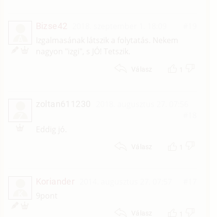
Bizse42
2018. szeptember 1. 18:09
#19
Á
Izgalmasának látszik a folytatás. Nekem
nagyon "izgi", s JÓ! Tetszik.
1
Válasz
zoltan611230
2018. augusztus 27. 07:56
#18
Z
Eddig jó.
1
Válasz
Koriander
2014. augusztus 27. 07:57
#17
K
9pont
1
Válasz