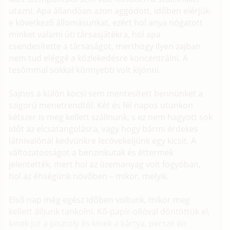
utazni. Apa állandóan azon aggódott, időben elérjük-
e következő állomásunkat, ezért hol anya nógatott
minket valami úti társasjátékra, hol apa
csendesítette a társaságot, merthogy ilyen zajban
nem tud eléggé a közlekedésre koncentrálni. A
tesómmal sokkal könnyebb volt kijönni.
Sajnos a külön kocsi sem mentesített bennünket a
szigorú menetrendtől. Két és fél napos utunkon
kétszer is meg kellett szállnunk, s ez nem hagyott sok
időt az elcsatangolásra, vagy hogy bármi érdekes
látnivalónál kedvünkre lecövekeljünk egy kicsit. A
változatosságot a benzinkutak és éttermek
jelentették, mert hol az üzemanyag volt fogyóban,
hol az éhségünk növőben – mikor, melyik.
Első nap még egész időben voltunk, mikor meg
kellett álljunk tankolni. Kő-papír-ollóval döntöttük el,
kinek jut a pisztoly és kinek a kártya, persze én