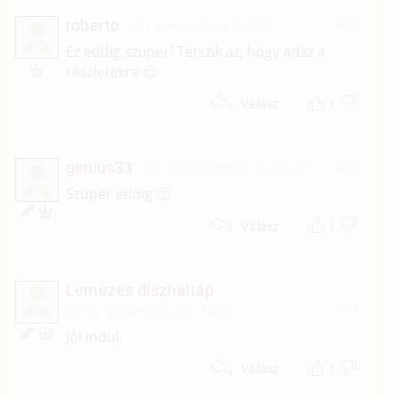
roberto
2013. május 13. 18:38
#13
R
Ez eddig szuper! Tetszik az, hogy adsz a
részletekre 😉
1
Válasz
genius33
2012. december 26. 06:57
#12
G
Szuper eddig 🙂
1
Válasz
Lemezes díszhaltáp
2012. december 24. 14:51
#11
L
Jól indul.
1
Válasz