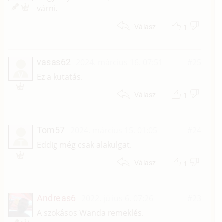
várni.
1
Válasz
vasas62
2024. március 16. 07:51
#25
V
Ez a kutatás.
1
Válasz
Tom57
2024. március 15. 01:05
#24
T
Eddig még csak alakulgat.
1
Válasz
Andreas6
2022. július 6. 07:26
#23
A szokásos Wanda remeklés.