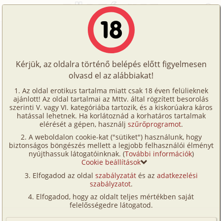
Főoldal
/
Történetek
/
Homo
/
A magazinos pasi 1. rész - A megismerkedés
Történetek
A magazinos pasi 1. rész - A
Képregények
megismerkedés
Kérjük, az oldalra történő belépés előtt figyelmesen
Filmek
olvasd el az alábbiakat!
Írók
homo
Az oldal erotikus tartalma miatt csak 18 éven felülieknek
ajánlott! Az oldal tartalmai az Mttv. által rögzített besorolás
Tölts
Attila
szerinti V. vagy VI. kategóriába tartozik, és a kiskorúakra káros
Címkék
hatással lehetnek. Ha korlátoznád a korhatáros tartalmak
fel
elérését a gépen, használj
szűrőprogramot
.
Szavazás átlaga:
7.88
pont (
56
szavazat)
Kereső
A weboldalon cookie-kat ("sütiket") használunk, hogy
Te
Megjelenés:
2010. március 30.
biztonságos böngészés mellett a legjobb felhasználói élményt
VIP
nyújthassuk látogatóinknak. (
További információk
)
Hossz:
5 737 karakter
is!
Cookie beállítások
Elolvasva:
2 476 alkalommal
Fórum
Elfogadod az oldal
szabályzatát
és az
adatkezelési
szabályzatot
.
Versenyeink
Folytatás
A magazinos pasi 2. rész - Ez már
Elfogadod, hogy az oldalt teljes mértékben saját
komoly szex (homo)
Ügyfélszolgálat
felelősségedre látogatod.
Írói segédletek