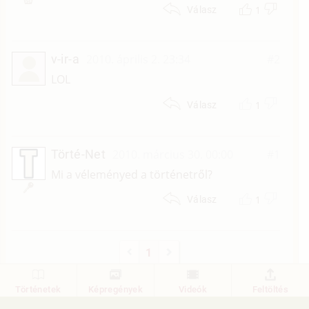
1
Válasz
v-ir-a
2010. április 2. 23:34
#2
LOL
1
Válasz
Törté-Net
2010. március 30. 00:00
#1
Mi a véleményed a történetről?
1
Válasz
1
Történetek
Képregények
Videók
Feltöltés