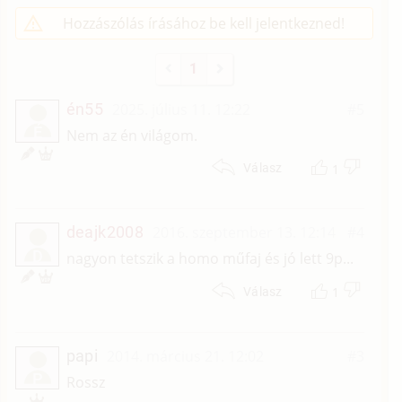
Hozzászólás írásához be kell jelentkezned!
1
én55
2025. július 11. 12:22
#5
É
Nem az én világom.
1
Válasz
deajk2008
2016. szeptember 13. 12:14
#4
D
nagyon tetszik a homo műfaj és jó lett 9p...
1
Válasz
papi
2014. március 21. 12:02
#3
P
Rossz