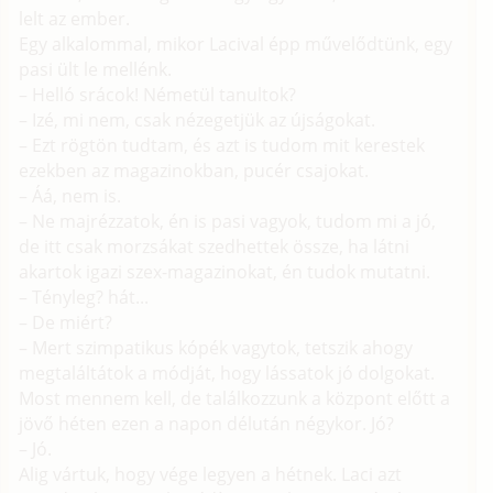
lelt az ember.
Egy alkalommal, mikor Lacival épp művelődtünk, egy
pasi ült le mellénk.
– Helló srácok! Németül tanultok?
– Izé, mi nem, csak nézegetjük az újságokat.
– Ezt rögtön tudtam, és azt is tudom mit kerestek
ezekben az magazinokban, pucér csajokat.
– Áá, nem is.
– Ne majrézzatok, én is pasi vagyok, tudom mi a jó,
de itt csak morzsákat szedhettek össze, ha látni
akartok igazi szex-magazinokat, én tudok mutatni.
– Tényleg? hát...
– De miért?
– Mert szimpatikus kópék vagytok, tetszik ahogy
megtaláltátok a módját, hogy lássatok jó dolgokat.
Most mennem kell, de találkozzunk a központ előtt a
jövő héten ezen a napon délután négykor. Jó?
– Jó.
Alig vártuk, hogy vége legyen a hétnek. Laci azt