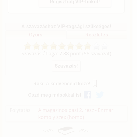
Regisztrálj VIP-fiókot!
A szavazáshoz VIP-tagsági szükséges!
Gyors
Részletes
Szavazás átlaga:
7.88
pont (
56
szavazat)
Rakd a kedvenceid közé!
Oszd meg másokkal is!
Folytatás
A magazinos pasi 2. rész - Ez már
komoly szex (homo)