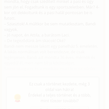
mondta, hogy csak szédített minket a pasi és úgy
sem jön el. Fogadtunk is egy sportszeletben. Már? 4-
kor ott dekkoltunk és a pasi halál pontosan be is
futott.
– Sziasztok! A múltkor be sem mutatkoztam, Bandi
vagyok.
– Jó napot, én Attila, a barátom Laci.
– De tegeződünk ám skacok! Oké?
Bandi nem messze lakott egy panelház 5. emeletén.
A lakás normálisan volt berendezve, de csak
legényesen. Bandi azt mondta 36 éves, mérnök és
egyedül él, mert nem bírja kötöttséget.
Szeret utazgatni és a munkája miatt ki is jut sűrűn
nyugatra, így jutott hozzá a gyűjteményéhez.
Ez csak a történet kezdete, még 3
oldal van hátra!
Érdekel a teljes történet és a több,
mint tízezer további?