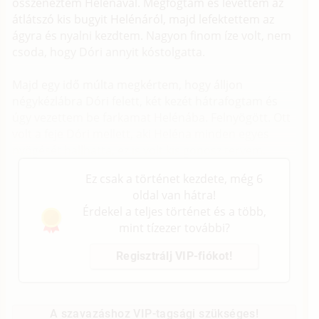
összenéztem Helénával. Megfogtam és levettem az
átlátszó kis bugyit Helénáról, majd lefektettem az
ágyra és nyalni kezdtem. Nagyon finom íze volt, nem
csoda, hogy Dóri annyit kóstolgatta.
Majd egy idő múlta megkértem, hogy álljon
négykézlábra Dóri felett, két kezét hátrafogtam és
úgy vezettem be farkamat Helénába. Felnyögött. Ott
volt a feje Dóri mellett, aki Heléna minden egyes
nyögését hallhatta, ez is volt kis gonosz tervem.
Ez csak a történet kezdete, még 6
oldal van hátra!
Érdekel a teljes történet és a több,
mint tízezer további?
Regisztrálj VIP-fiókot!
A szavazáshoz VIP-tagsági szükséges!