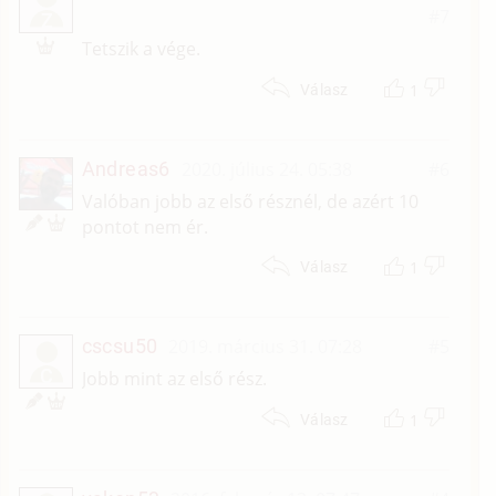
#7
Z
Tetszik a vége.
1
Válasz
Andreas6
2020. július 24. 05:38
#6
Valóban jobb az első résznél, de azért 10
pontot nem ér.
1
Válasz
cscsu50
2019. március 31. 07:28
#5
C
Jobb mint az első rész.
1
Válasz