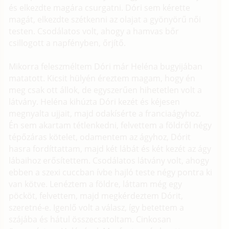
és elkezdte magára csurgatni. Dóri sem kérette
magát, elkezdte szétkenni az olajat a gyönyörű női
testen. Csodálatos volt, ahogy a hamvas bőr
csillogott a napfényben, őrjítő.
Mikorra feleszméltem Dóri már Heléna bugyijában
matatott. Kicsit hülyén éreztem magam, hogy én
meg csak ott állok, de egyszerűen hihetetlen volt a
látvány. Heléna kihúzta Dóri kezét és kéjesen
megnyalta ujjait, majd odakísérte a franciaágyhoz.
Én sem akartam tétlenkedni, felvettem a földről négy
tépőzáras kötelet, odamentem az ágyhoz, Dórit
hasra fordíttattam, majd két lábát és két kezét az ágy
lábaihoz erősítettem. Csodálatos látvány volt, ahogy
ebben a szexi cuccban ívbe hajló teste négy pontra ki
van kötve. Lenéztem a földre, láttam még egy
pöcköt, felvettem, majd megkérdeztem Dórit,
szeretné-e. Igenlő volt a válasz, így betettem a
szájába és hátul összecsatoltam. Cinkosan