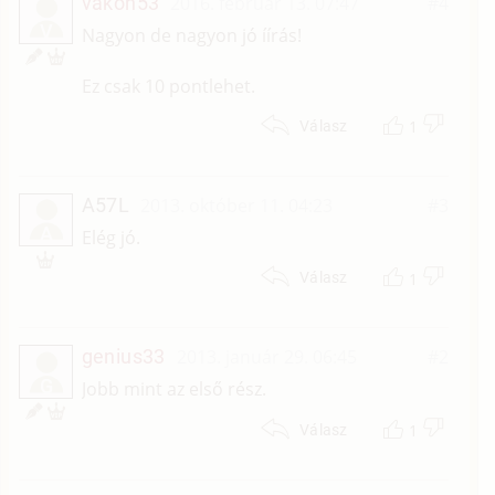
vakon53
2016. február 13. 07:47
#4
V
Nagyon de nagyon jó íírás!
Ez csak 10 pontlehet.
1
Válasz
A57L
2013. október 11. 04:23
#3
A
Elég jó.
1
Válasz
genius33
2013. január 29. 06:45
#2
G
Jobb mint az első rész.
1
Válasz