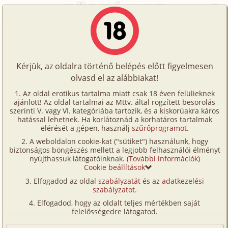
Főoldal
/
Történetek
/
Gruppen
/
Dóri ausztráliai kalandjai 2-3-4. rész
Történetek
Dóri ausztráliai kalandjai 2-3-4. rész
Képregények
Kérjük, az oldalra történő belépés előtt figyelmesen
Filmek
olvasd el az alábbiakat!
gruppen
,
anál
,
vibrátor
Írók
zse-zse
Az oldal erotikus tartalma miatt csak 18 éven felülieknek
ajánlott! Az oldal tartalmai az Mttv. által rögzített besorolás
Tölts
szerinti V. vagy VI. kategóriába tartozik, és a kiskorúakra káros
Címkék
hatással lehetnek. Ha korlátoznád a korhatáros tartalmak
Szavazás átlaga:
7.66
pont (
29
szavazat)
fel
elérését a gépen, használj
szűrőprogramot
.
Kereső
Megjelenés:
2006. december 15.
A weboldalon cookie-kat ("sütiket") használunk, hogy
Te
Hossz:
12 134 karakter
biztonságos böngészés mellett a legjobb felhasználói élményt
VIP
nyújthassuk látogatóinknak. (
További információk
)
Elolvasva:
3 450 alkalommal
is!
Cookie beállítások
Fórum
Elfogadod az oldal
szabályzatát
és az
adatkezelési
Előzmény
Dóri ausztráliai kalandjai 1. rész
szabályzatot
.
Versenyeink
(gruppen)
Elfogadod, hogy az oldalt teljes mértékben saját
Ügyfélszolgálat
felelősségedre látogatod.
2. rész
Írói segédletek