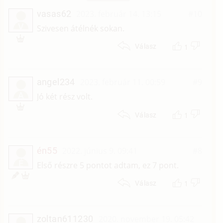
vasas62
2023. február 14. 13:15
#10
V
Szivesen átélnék sokan.
1
Válasz
angel234
2023. február 11. 00:59
#9
A
Jó két rész volt.
1
Válasz
én55
2022. június 9. 09:41
#8
É
Első részre 5 pontot adtam, ez 7 pont.
1
Válasz
zoltan611230
2020. november 19. 05:42