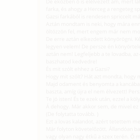
De eközben ő is elélvezett ám, mert lá
farka, és ahogy a Herceg a rengeteg spe
Gazsi farkából is rendesen spriccelt már
Aztán mondtam is neki, hogy mára ennyi 
öltözzön fel, mert engem már nem moc
De erre aztán elkezdett könyörögni. K
legyen velem! De persze én könyörtel
aztán nem! Legfeljebb a te lovadba, az
baszhatod kedvedre!
És mit szólt ehhez a Gazsi?
Hogy mit szólt? Hát azt mondta, hogy
Majd odament és benyomta a kancába
baszta, amíg újra el nem élvezett! Per
Te jó isten! És te ezek után, ezzel a köl
Á dehogy. Már akkor sem, de mivel ez 
(De folytatta tovább. )
Ezt a lovas kalandot, azért tetettem m
Már folyton követelőzött. Állandóan b
vagy olyan nagy étkű a szex terén. Ő 