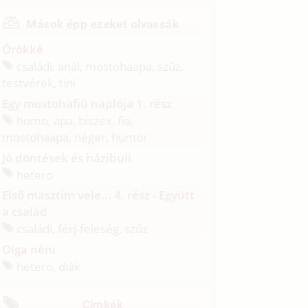
Mások épp ezeket olvassák
Örökké
családi, anál, mostohaapa, szűz,
testvérek, tini
Egy mostohafiú naplója 1. rész
homo, apa, biszex, fia,
mostohaapa, néger, humor
Jó döntések és házibuli
hetero
Első masztim vele... 4. rész - Együtt
a család
családi, férj-feleség, szűz
Olga néni
hetero, diák
Címkék