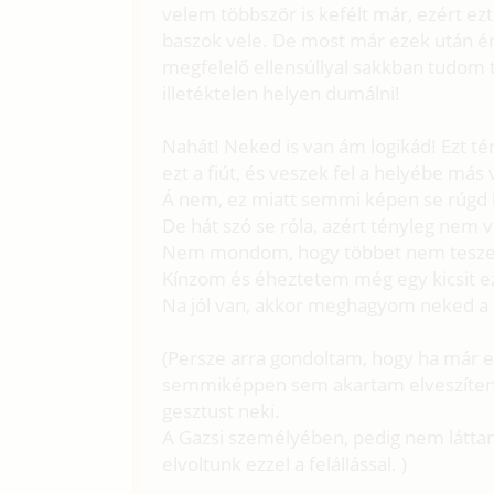
velem többször is kefélt már, ezért e
baszok vele. De most már ezek után én 
megfelelő ellensúllyal sakkban tudom t
illetéktelen helyen dumálni!
Nahát! Neked is van ám logikád! Ezt tén
ezt a fiút, és veszek fel a helyébe más 
Á nem, ez miatt semmi képen se rúgd k
De hát szó se róla, azért tényleg nem vo
Nem mondom, hogy többet nem teszem
Kínzom és éheztetem még egy kicsit ez
Na jól van, akkor meghagyom neked a 
(Persze arra gondoltam, hogy ha már eg
semmiképpen sem akartam elveszíteni,
gesztust neki.
A Gazsi személyében, pedig nem láttam
elvoltunk ezzel a felállással. )