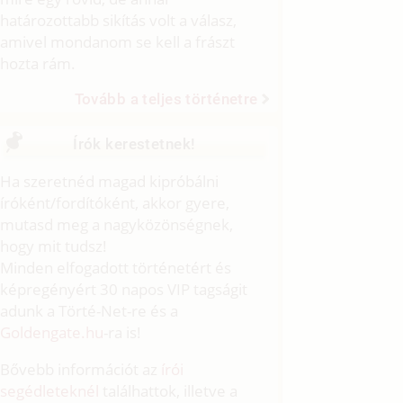
határozottabb sikítás volt a válasz,
amivel mondanom se kell a frászt
hozta rám.
Tovább a teljes történetre
Írók kerestetnek!
Ha szeretnéd magad kipróbálni
íróként/fordítóként, akkor gyere,
mutasd meg a nagyközönségnek,
hogy mit tudsz!
Minden elfogadott történetért és
képregényért 30 napos VIP tagságit
adunk a Törté-Net-re és a
Goldengate.hu
-ra is!
Bővebb információt az
írói
segédleteknél
találhattok, illetve a