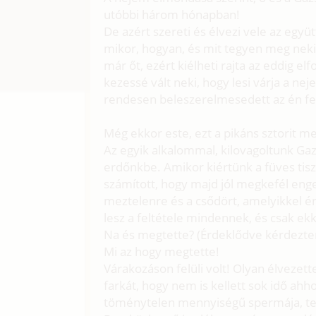
utóbbi három hónapban!
De azért szereti és élvezi vele az együ
mikor, hogyan, és mit tegyen meg neki.
már őt, ezért kiélheti rajta az eddig e
kezessé vált neki, hogy lesi várja a ne
rendesen beleszerelmesedett az én f
Még ekkor este, ezt a pikáns sztorit m
Az egyik alkalommal, kilovagoltunk Ga
erdőnkbe. Amikor kiértünk a füves tisz
számított, hogy majd jól megkefél eng
meztelenre és a csődört, amelyikkel én 
lesz a feltétele mindennek, és csak e
Na és megtette? (Érdeklődve kérdezte
Mi az hogy megtette!
Várakozáson felüli volt! Olyan élvezet
farkát, hogy nem is kellett sok idő ahh
töménytelen mennyiségű spermája, telj