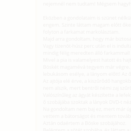
nejemnél nem tudtam! Mégsem hagyhat
Eközben a gondolataim is szünet nélkül 
engem. Szinte láttam magam előtt őke
folyton a farkamat markolásztam.
Majd arra gondoltam, hogy már biztosa
Vagy tizenöt-húsz perc után el is indu
mindig félig meredten álló farkammal!
Mivel a pia is valamelyest hatott és haj
Böskét magamévá tegyem már végre. N
lebukásom esélye, a lányom előtt! Az ő
Az ajtója elé érve, a kiszűrődő hangok
nem alszik, mert bentről némi zaj szűrő
Valószínűleg az ágyát készítette a lefek
ő szobájába szoktak a lányok DVD-t néz
Na gondoltam nem baj ez, mert már 
vettem a bátorságot és mentem továb
Aztán odaértem a Böske szobájához.
Beléptem a sötét szobába, és láttam 