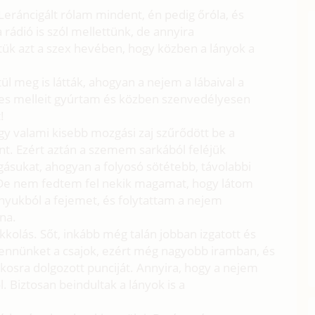
eráncigált rólam mindent, én pedig őróla, és
rádió is szól mellettünk, de annyira
ük azt a szex hevében, hogy közben a lányok a
tül meg is látták, ahogyan a nejem a lábaival a
es melleit gyúrtam és közben szenvedélyesen
!
gy valami kisebb mozgási zaj szűrődött be a
űnt. Ezért aztán a szemem sarkából feléjük
gásukat, ahogyan a folyosó sötétebb, távolabbi
. De nem fedtem fel nekik magamat, hogy látom
rányukból a fejemet, és folytattam a nejem
na.
kolás. Sőt, inkább még talán jobban izgatott és
 bennünket a csajok, ezért még nagyobb iramban, és
osra dolgozott punciját. Annyira, hogy a nejem
l. Biztosan beindultak a lányok is a