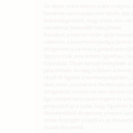
De ekkor máris nekem esett a nejem. L
hatalmas szexcsatába merültünk. Bár a 
belemelegedtünk, hogy észre sem vett
várhatónál hamarább haza jöttek!
Ráadásul, a teljesen kitárt ajtón keresz
vállamon, a kezeimmel pedig a termet
döngettem a lucskosra gerjedt punciját
Egyszer csak arra lettem figyelmes, ho
folyosóról. Olyan suttogó jellegűnek t
pillantottam, és meg is láttam a mocor
részéről figyelik a tevékenységünket
őket, mert azonnal el is fordítottam i
döngetését, mintha mi sem történt vol
Egy csöppet sem zavart engem ez a kuk
gerjesztett az a tudat, hogy figyelnek
féktelenebbül döngettem a nejem lucsk
szinte őrjöngött a kéjtől és az élvezettő
mutatványunktól.