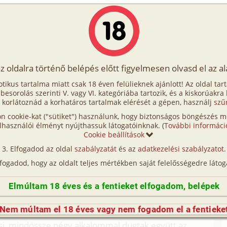
Írók
Tölts fel Te is!
Címkék
Kereső
VIP
Egyéb
az oldalra történő belépés előtt figyelmesen olvasd el az a
és Böske 3. rész
otikus tartalma miatt csak 18 éven felülieknek ajánlott! Az oldal tar
s Böske 3. rész
t besorolás szerinti V. vagy VI. kategóriába tartozik, és a kiskorúakra
 korlátoznád a korhatáros tartalmak elérését a gépen, használj
szű
n cookie-kat ("sütiket") használunk, hogy biztonságos böngészés me
saládi)
lhasználói élményt nyújthassuk látogatóinknak. (
További informáci
Cookie beállítások
családi, mélytorok)
Elfogadod az oldal
szabályzatát
és az
adatkezelési szabályzatot
.
(így nincs vérségi kapcsolat közöttük), a valósággal való
lfogadod, hogy az oldalt teljes mértékben saját felelősségedre látog
n egyezés a véletlen műve.)
Elmúltam 18 éves és a fentieket elfogadom, belépek
k a lányok otthonról bulizni, és akkor este mi
mmel. Mindenféle témáról, de terítékre kerülte a
Nem múltam el 18 éves vagy nem fogadom el a fentieke
si, mindössze négy alkalommal dugtak együtt az