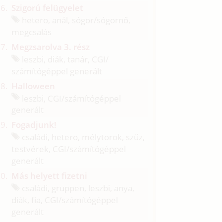
Szigorú felügyelet
hetero, anál, sógor/
sógornő,
megcsalás
Megzsarolva 3. rész
leszbi, diák, tanár, CGI/
számítógéppel generált
Halloween
leszbi, CGI/
számítógéppel
generált
Fogadjunk!
családi, hetero, mélytorok, szűz,
testvérek, CGI/
számítógéppel
generált
Más helyett fizetni
családi, gruppen, leszbi, anya,
diák, fia, CGI/
számítógéppel
generált