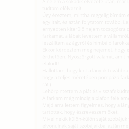
A nejem a sokadik élvezete után, már
tudtam elélvezni!
Úgy éreztem, mintha reggelig bírnám e
egy italt, és aztán folytatom tovább. 
ernyedten kiterülő nejem tocsogósra 
farkamat, a lábait levettem a vállamr
leszálltam az ágyról és himbáló farok
Ekkor kérdeztem meg nejemet, hogy isz
érthetően. Nyöszörgött valamit, amit 
elaludt!
Hallottam, hogy kint a lányok továbbra
hogy a teljes méretében pompázó farka
rá! )
Lehörpintettem a piát és visszafeküdt
A farkam még mindig a plafon felé e
Majd arra lettem figyelmes, hogy a lán
tartottak, hogy észreveszem őket.
Mivel nekik külön-külön saját szobájuk
elvonulnak saját szobájaikba, aztán m