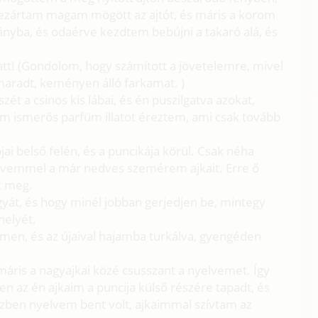
Bezártam magam mögött az ajtót, és máris a korom
ányba, és odaérve kezdtem bebújni a takaró alá, és
att! (Gondolom, hogy számított a jövetelemre, mivel
 maradt, keményen álló farkamat. )
t a csinos kis lábai, és én puszilgatva azokat,
om ismerős parfüm illatot éreztem, ami csak tovább
ai belső felén, és a puncikája körül. Csak néha
lvemmel a már nedves szemérem ajkait. Erre ő
lt meg.
gyát, és hogy minél jobban gerjedjen be, mintegy
elyét.
men, és az újaival hajamba turkálva, gyengéden
áris a nagyajkai közé csusszant a nyelvemet. Így
ben az én ajkaim a puncija külső részére tapadt, és
özben nyelvem bent volt, ajkaimmal szívtam az