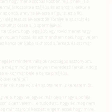
ttam hogy már a szopás közben felállt neki is a
rmáját locsolta a szájába és az arcára, ekkor a
 az ondó, annyira élvezte a figurát ez a fiú.
elég lesz az élvezetből! Törölje le az arcát és
skolhat össze a ló spermájával!
érte tőlem, hogy legalább egy rövid menet hagy
en voltam hozzá, és azt mondtam neki, hogy velem
-az kanca pinájába rakhatod a farkad, és azt már
 magáért mindent vállalok naccságos asszonyom.
, a még mindig keményen meredező farkát. Addig
sze ekkor már bele a kanca pinájába.
yökkel keféltél?
már két hete volt, én az óta nem is kerestem őt.
eg vele, hogy ne legyen már olyan nagy a pofája.
aszni akart velem. Te tudod azt, hogy én meg nem
meg már zsarolni kezdett engem azzal, hogy mivel