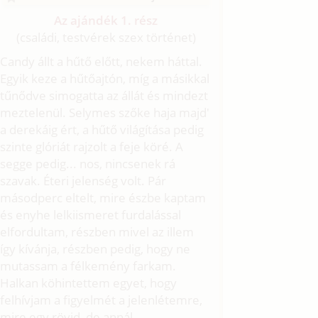
Az ajándék 1. rész
(családi, testvérek szex történet)
Candy állt a hűtő előtt, nekem háttal.
Egyik keze a hűtőajtón, míg a másikkal
tűnődve simogatta az állát és mindezt
meztelenül. Selymes szőke haja majd'
a derekáig ért, a hűtő világítása pedig
szinte glóriát rajzolt a feje köré. A
segge pedig... nos, nincsenek rá
szavak. Éteri jelenség volt. Pár
másodperc eltelt, mire észbe kaptam
és enyhe lelkiismeret furdalással
elfordultam, részben mivel az illem
így kívánja, részben pedig, hogy ne
mutassam a félkemény farkam.
Halkan köhintettem egyet, hogy
felhívjam a figyelmét a jelenlétemre,
mire egy rövid, de annál