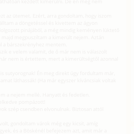
 láthatóan kezdett kimerülni. De én még nem
zt az ütemet. Ezért, arra gondoltam, hogy iszom
Leálltam a döngetéssel és kivettem az ágyon
dolgozott pinájából, a még mindig keményen lüktető
ól, majd megpusziltam a kimerült nejem. Aztán
kal a bárszekrényhez mentem.
ik e velem valamit, de ő már nem is válaszolt
már nem is értettem, mert a kimerültségtől azonnal
 is sutyorognak! Én meg direkt úgy fordultam már,
mat láthassák! (Ha már egyszer kíváncsiak voltak
em a nejem mellé. Hanyatt és fedetlen.
melkedve pompázott!
yok szép csendben elvonulnak. Biztosan attól
 volt, gondoltam várok még egy kicsit, amíg
egyek, és a Böskénél befejezem azt, amit már a