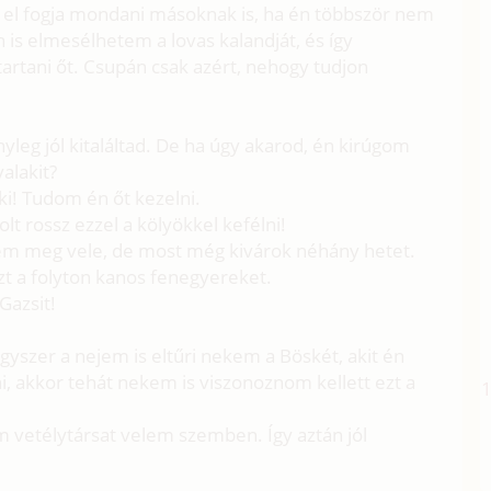
zt el fogja mondani másoknak is, ha én többször nem
is elmesélhetem a lovas kalandját, és így
artani őt. Csupán csak azért, nehogy tudjon
yleg jól kitaláltad. De ha úgy akarod, én kirúgom
valakit?
i! Tudom én őt kezelni.
lt rossz ezzel a kölyökkel kefélni!
 meg vele, de most még kivárok néhány hetet.
t a folyton kanos fenegyereket.
Gazsit!
yszer a nejem is eltűri nekem a Böskét, akit én
 akkor tehát nekem is viszonoznom kellett ezt a
 vetélytársat velem szemben. Így aztán jól