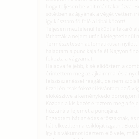
hogy teljesen be volt már takarózva. 
sötétben az ágyának a végét vettem ir
így kúsztam fölfelé a lábai között!
Teljesen meztelenül feküdt a takaró al
láthatták a nejem után kielégítetlenül
Természetesen automatikusan nyílott szé
haladtam a puncikája felé! Nagyon fin
fokozta a vágyamat.
Haladva feljebb, kisé elidőztem a combj
érintettem meg az ajkaimmal és a nye
felszisszenéssel reagált, de nem szóla
Ezzel én csak fokozni kívántam az ő vá
előkészítve a keménykedő dorongom h
Közben a kis kezét éreztem meg a feje
húzta rá a fejemet a puncijára.
Engedtem hát az édes erőszaknak, és m
hát elkezdtem a csiklóját izgatni. Eköz
így kis vákumot idéztem elő vele, mik