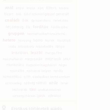
anál
anya
apa
bilincs
anyós
biszex
bizarr
CGI/számítógéppel generált
buli
családi
diák
dp/szendvics
fenekelés
fordítás
férj-feleség
fia
fürdőszoba
gruppen
hermafrodita/transznemű
hetero
homo
híresség
humor
illusztrált
lánya
iroda
középkorú
közlekedés
leszbi
leskelődés
manga-film
megcsalás
mélytorok
maszturbáció
MILF
munkatárs
nagynéni/nagybácsi
néger
nyaralás
nyilvános helyen
rendőr
romantikus
s/m
szabadban-természetben
szűz
szöveg nélküli
szörnyeteg
tanár
tini
testvérek
unokatestvérek
vibrátor
verseny/(társas-)játék
Erotikus történetek ajánló