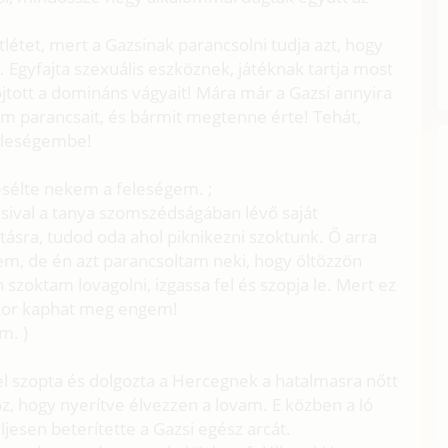
ttlétet, mert a Gazsinak parancsolni tudja azt, hogy
 Egyfajta szexuális eszköznek, játéknak tartja most
lfojtott a domináns vágyait! Mára már a Gazsi annyira
jem parancsait, és bármit megtenne érte! Tehát,
eleségembe!
esélte nekem a feleségem. ;
zsival a tanya szomszédságában lévő saját
tásra, tudod oda ahol piknikezni szoktunk. Ő arra
em, de én azt parancsoltam neki, hogy öltözzön
szoktam lovagolni, izgassa fel és szopja le. Mert ez
kkor kaphat meg engem!
m. )
tel szopta és dolgozta a Hercegnek a hatalmasra nőtt
oz, hogy nyerítve élvezzen a lovam. E közben a ló
esen beterítette a Gazsi egész arcát.