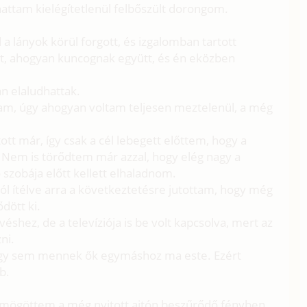
tam kielégítetlenül felbőszült dorongom.
a lányok körül forgott, és izgalomban tartott
t, ahogyan kuncognak együtt, és én eközben
n elaludhattak.
ltam, úgy ahogyan voltam teljesen meztelenül, a még
tott már, így csak a cél lebegett előttem, hogy a
em is törődtem már azzal, hogy elég nagy a
 szobája előtt kellett elhaladnom.
ból ítélve arra a következtetésre jutottam, hogy még
dött ki.
véshez, de a televíziója is be volt kapcsolva, mert az
ni.
úgy sem mennek ők egymáshoz ma este. Ezért
b.
a mögöttem a még nyitott ajtón beszűrődő fényben,