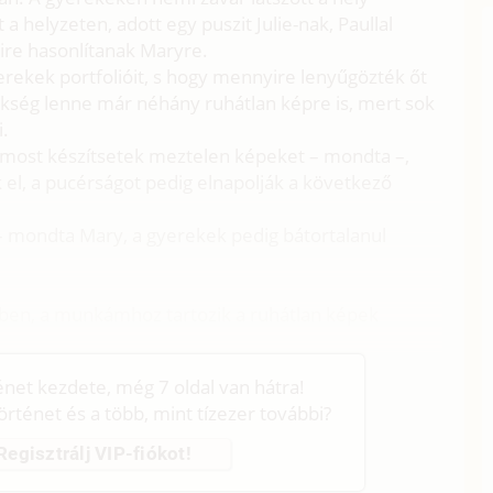
a helyzeten, adott egy puszit Julie-nak, Paullal
ire hasonlítanak Maryre.
rekek portfolióit, s hogy mennyire lenyűgözték őt
kség lenne már néhány ruhátlan képre is, mert sok
i.
 most készítsetek meztelen képeket – mondta –,
 el, a pucérságot pedig elnapolják a következő
b – mondta Mary, a gyerekek pedig bátortalanul
bben, a munkámhoz tartozik a ruhátlan képek
ténet kezdete, még 7 oldal van hátra!
történet és a több, mint tízezer további?
Regisztrálj VIP-fiókot!