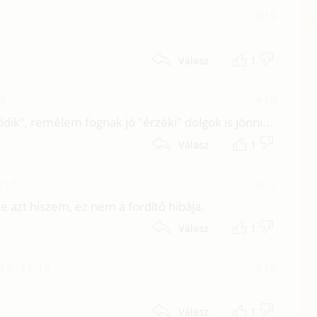
#15
1
Válasz
54
#14
k", remélem fognak jó "érzéki" dolgok is jönni...
1
Válasz
8:17
#13
e azt hiszem, ez nem a fordító hibája.
1
Válasz
12. 11:19
#12
1
Válasz