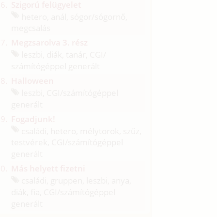
Szigorú felügyelet
hetero, anál, sógor/
sógornő,
megcsalás
Megzsarolva 3. rész
leszbi, diák, tanár, CGI/
számítógéppel generált
Halloween
leszbi, CGI/
számítógéppel
generált
Fogadjunk!
családi, hetero, mélytorok, szűz,
testvérek, CGI/
számítógéppel
generált
Más helyett fizetni
családi, gruppen, leszbi, anya,
diák, fia, CGI/
számítógéppel
generált