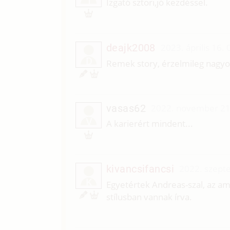
T
Izgató sztori,jó kezdéssel.
deajk2008
2023. április 16.
D
Remek story, érzelmileg nagyon 
vasas62
2022. november 21
V
A karierért mindent...
kivancsifancsi
2022. szept
K
Egyetértek Andreas-szal, az ame
stílusban vannak írva.