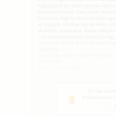
nagyságától, ám Stuart gyorsan segített 
pedig kezet rázott. Rámutatott, menny
Elmondta, hogy korábban átnézte a gye
az anyagok. Azonban úgy gondolta, szü
divatfotós szeret azok alapján válogatn
– Ha kényelmetlennek találjátok, hogy
most csak néhány divatfotót kattintunk
alkalomra.
– Jobb volna túllenni rajta minél előb
bólintottak.
Stuart rájuk mosolygott:
– Ne aggódjatok. Gyakorlott vagyok e
készítése.
Ez csak a tör
Érdekel a teljes 