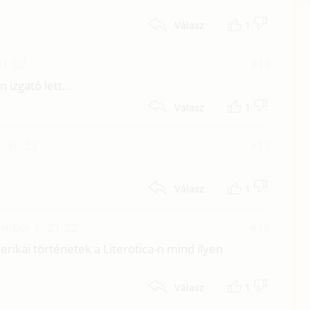
1
Válasz
 01:02
#18
izgató lett...
1
Válasz
. 16:23
#17
1
Válasz
ember 1. 21:22
#16
rikai történetek a Literotica-n mind ilyen
1
Válasz