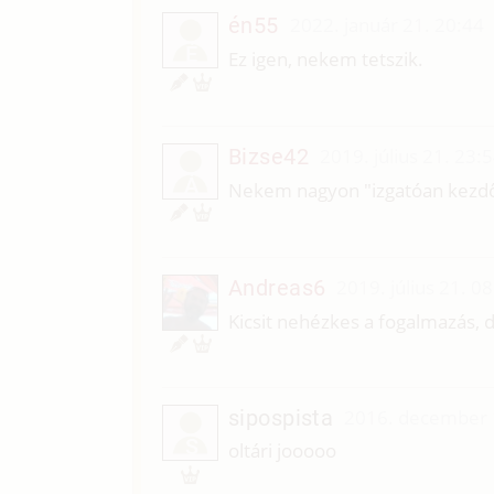
én55
2022. január 21. 20:44
É
Ez igen, nekem tetszik.
Bizse42
2019. július 21. 23:
Á
Nekem nagyon "izgatóan kezdődi
Andreas6
2019. július 21. 0
Kicsit nehézkes a fogalmazás, d
sipospista
2016. december 
S
oltári jooooo