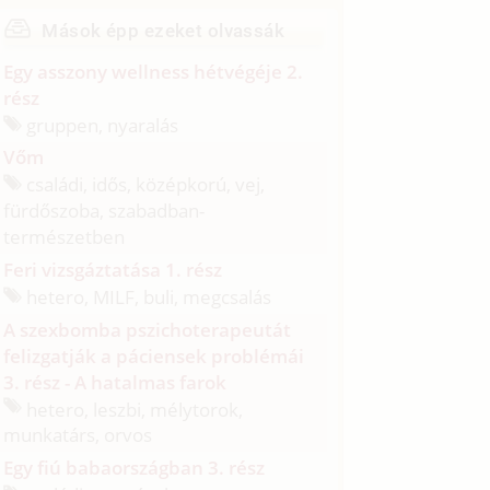
Mások épp ezeket olvassák
Egy asszony wellness hétvégéje 2.
rész
gruppen, nyaralás
Vőm
családi, idős, középkorú, vej,
fürdőszoba, szabadban-
természetben
Feri vizsgáztatása 1. rész
hetero, MILF, buli, megcsalás
A szexbomba pszichoterapeutát
felizgatják a páciensek problémái
3. rész - A hatalmas farok
hetero, leszbi, mélytorok,
munkatárs, orvos
Egy fiú babaországban 3. rész