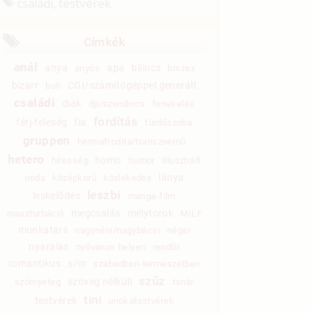
családi, testvérek
Címkék
anál
anya
apa
bilincs
anyós
biszex
bizarr
CGI/számítógéppel generált
buli
családi
diák
dp/szendvics
fenekelés
fordítás
férj-feleség
fia
fürdőszoba
gruppen
hermafrodita/transznemű
hetero
homo
híresség
humor
illusztrált
lánya
iroda
középkorú
közlekedés
leszbi
leskelődés
manga-film
megcsalás
mélytorok
maszturbáció
MILF
munkatárs
nagynéni/nagybácsi
néger
nyaralás
nyilvános helyen
rendőr
romantikus
s/m
szabadban-természetben
szűz
szöveg nélküli
szörnyeteg
tanár
tini
testvérek
unokatestvérek