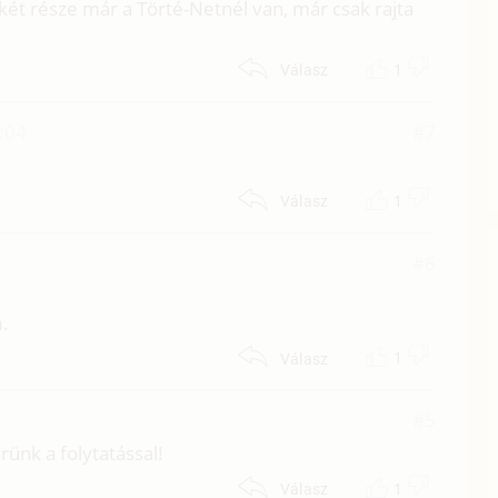
két része már a Törté-Netnél van, már csak rajta
1
Válasz
:04
#7
1
Válasz
#6
m.
1
Válasz
8
#5
rünk a folytatással!
1
Válasz