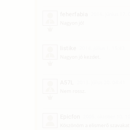
feherfabia
2016. június 17. 
F
Nagyon jó!
listike
2014. július 1. 15:43
L
Nagyon jó kezdet.
A57L
2013. július 20. 04:41
A
Nem rossz.
Epicfon
2005. október 10. 1
Köszönöm a elismerő szavakat a