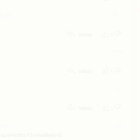
05:48
#11
1
Válasz
#10
1
Válasz
#9
1
Válasz
0:49
#8
z eredeti író nevében is!