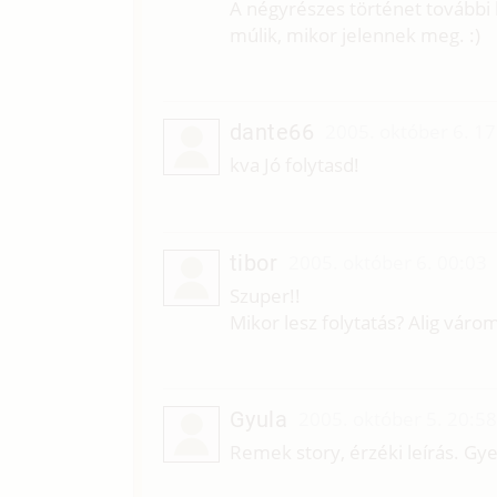
A négyrészes történet további 
múlik, mikor jelennek meg. :)
dante66
2005. október 6. 17
kva Jó folytasd!
tibor
2005. október 6. 00:03
Szuper!!
Mikor lesz folytatás? Alig váro
Gyula
2005. október 5. 20:5
Remek story, érzéki leírás. Gye