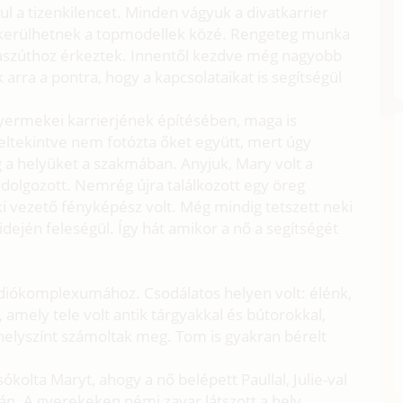
aul a tizenkilencet. Minden vágyuk a divatkarrier
en kerülhetnek a topmodellek közé. Rengeteg munka
laszúthoz érkeztek. Innentől kezdve még nagyobb
 arra a pontra, hogy a kapcsolataikat is segítségül
 gyermekei karrierjének építésében, maga is
 eltekintve nem fotózta őket együtt, mert úgy
g a helyüket a szakmában. Anyjuk, Mary volt a
olgozott. Nemrég újra találkozott egy öreg
aki vezető fényképész volt. Még mindig tetszett neki
dején feleségül. Így hát amikor a nő a segítségét
údiókomplexumához. Csodálatos helyen volt: élénk,
, amely tele volt antik tárgyakkal és bútorokkal,
 helyszínt számoltak meg. Tom is gyakran bérelt
ókolta Maryt, ahogy a nő belépett Paullal, Julie-val
alán. A gyerekeken némi zavar látszott a hely