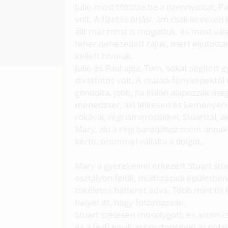
Julie most töltötte be a tizennyolcat, P
volt. A fizetés óriási, ám csak keves
állt már most is mögöttük, és most vá
teher nehezedett rájuk, mert eljutottak
kellett hívniuk.
Julie és Paul apja, Tom, sokat segített
divatfotós volt. A családi fényképektől
gondolta, jobb, ha külön alapozzák me
menedzser, aki lelkesen és keményen d
rókával, régi ismerősükkel, Stuarttal, 
Mary, aki a régi barátjához ment annaki
kérte, örömmel vállalta a dolgot.
Mary a gyerekeivel érkezett Stuart st
osztályon felüli, múltszázadi épületben
tökéletes hátteret adva. Több mint tíz
helyet itt, hogy fotózhasson.
Stuart szélesen mosolygott, és arcon cs
és a férfi egyik asszisztensével az old