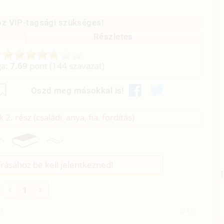
z VIP-tagsági szükséges!
Részletes
ga:
7.69
pont (
144
szavazat)
Oszd meg másokkal is!
2. rész (családi, anya, fia, fordítás)
rásához be kell jelentkezned!
1
3
#19