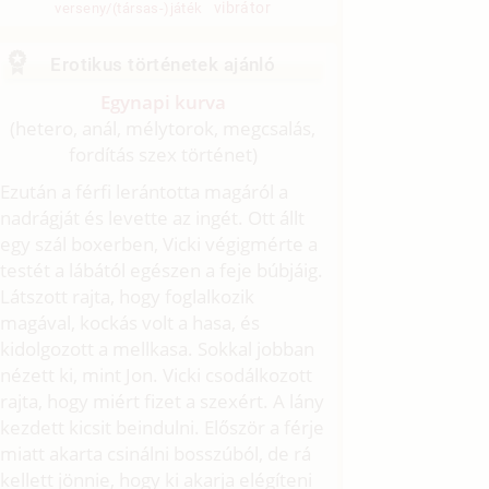
vibrátor
verseny/(társas-)játék
Erotikus történetek ajánló
Egynapi kurva
(hetero, anál, mélytorok, megcsalás,
fordítás szex történet)
Ezután a férfi lerántotta magáról a
nadrágját és levette az ingét. Ott állt
egy szál boxerben, Vicki végigmérte a
testét a lábától egészen a feje búbjáig.
Látszott rajta, hogy foglalkozik
magával, kockás volt a hasa, és
kidolgozott a mellkasa. Sokkal jobban
nézett ki, mint Jon. Vicki csodálkozott
rajta, hogy miért fizet a szexért. A lány
kezdett kicsit beindulni. Először a férje
miatt akarta csinálni bosszúból, de rá
kellett jönnie, hogy ki akarja elégíteni