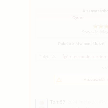
A szavazásho
Gyors
Szavazás átla
Rakd a kedvenceid közé!
Folytatás
Ígéretes modellkarrierek 
Hozzászólás í
Tom57
2024. május 28. 07:2