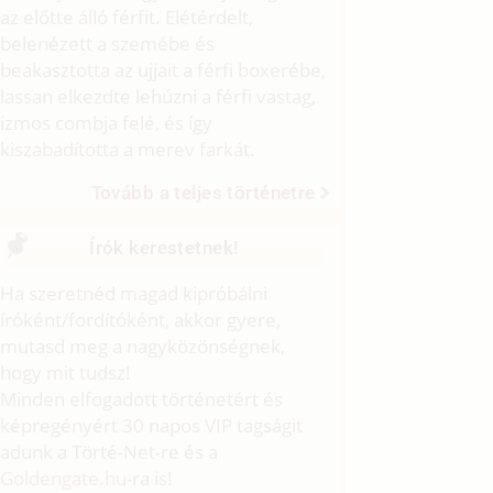
az előtte álló férfit. Elétérdelt,
belenézett a szemébe és
beakasztotta az ujjait a férfi boxerébe,
lassan elkezdte lehúzni a férfi vastag,
izmos combja felé, és így
kiszabadította a merev farkát.
Tovább a teljes történetre
Írók kerestetnek!
Ha szeretnéd magad kipróbálni
íróként/fordítóként, akkor gyere,
mutasd meg a nagyközönségnek,
hogy mit tudsz!
Minden elfogadott történetért és
képregényért 30 napos VIP tagságit
adunk a Törté-Net-re és a
Goldengate.hu
-ra is!