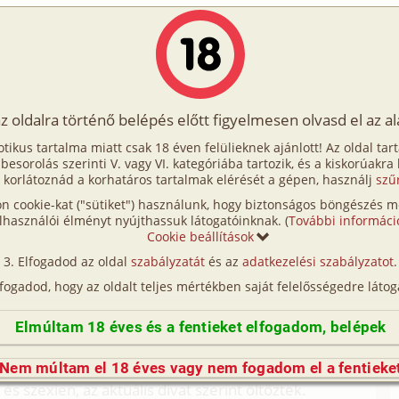
Írók
Tölts fel Te is!
Címkék
Kereső
VIP
Egyéb
az oldalra történő belépés előtt figyelmesen olvasd el az a
es modellkarrierek 1. rész
otikus tartalma miatt csak 18 éven felülieknek ajánlott! Az oldal tar
ellkarrierek 1. rész
t besorolás szerinti V. vagy VI. kategóriába tartozik, és a kiskorúakra
 korlátoznád a korhatáros tartalmak elérését a gépen, használj
szű
n cookie-kat ("sütiket") használunk, hogy biztonságos böngészés me
2. rész (családi, anya, fia, fordítás)
lhasználói élményt nyújthassuk látogatóinknak. (
További informáci
Cookie beállítások
Fordítás
Elfogadod az oldal
szabályzatát
és az
adatkezelési szabályzatot
.
redeti történet
lfogadod, hogy az oldalt teljes mértékben saját felelősségedre látog
(így nincs vérségi kapcsolat közöttük), a valósággal való
n egyezés a véletlen műve.)
Elmúltam 18 éves és a fentieket elfogadom, belépek
g örökölték ezt tőle. Julie, a lánya, dolgozott
t, ahogy Paul is, Mary fia.
Nem múltam el 18 éves vagy nem fogadom el a fentieke
s szexien, az aktuális divat szerint öltöztek.