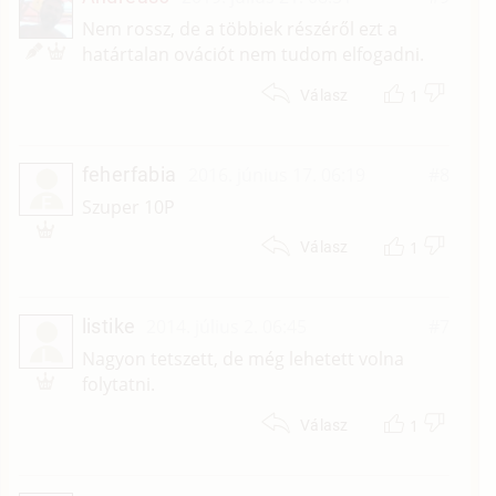
Nem rossz, de a többiek részéről ezt a
határtalan ovációt nem tudom elfogadni.
1
Válasz
feherfabia
2016. június 17. 06:19
#8
F
Szuper 10P
1
Válasz
listike
2014. július 2. 06:45
#7
L
Nagyon tetszett, de még lehetett volna
folytatni.
1
Válasz