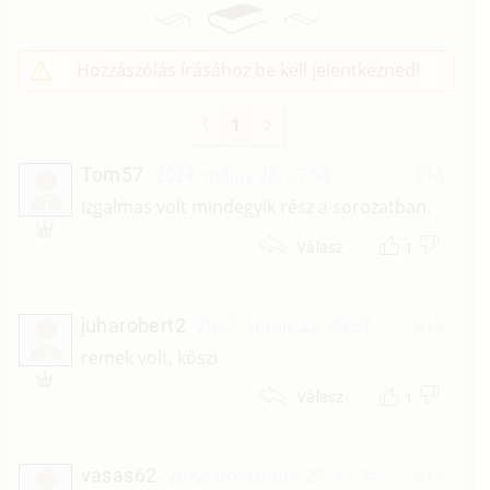
Hozzászólás írásához be kell jelentkezned!
1
Tom57
2024. május 28. 07:54
#14
T
Izgalmas volt mindegyik rész a sorozatban.
1
Válasz
juharobert2
2023. április 22. 09:37
#13
J
remek volt, köszi
1
Válasz
vasas62
2022. november 25. 12:34
#12