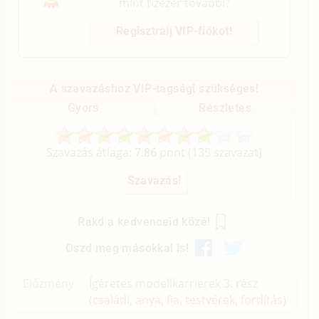
mint tízezer további?
Regisztrálj VIP-fiókot!
A szavazáshoz VIP-tagsági szükséges!
Gyors
Részletes
Szavazás átlaga:
7.86
pont (
135
szavazat)
Rakd a kedvenceid közé!
Oszd meg másokkal is!
Előzmény
Ígéretes modellkarrierek 3. rész
(családi, anya, fia, testvérek, fordítás)