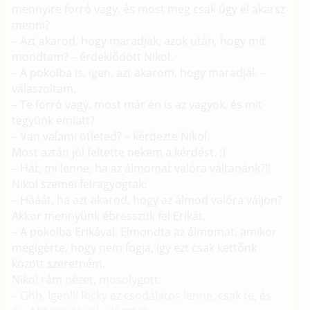
mennyire forró vagy, és most meg csak úgy el akarsz
menni?
– Azt akarod, hogy maradjak, azok után, hogy mit
mondtam? – érdeklődött Nikol.
– A pokolba is, igen, azt akarom, hogy maradjál. –
válaszoltam.
– Te forró vagy, most már én is az vagyok, és mit
tegyünk emiatt?
– Van valami ötleted? – kérdezte Nikol.
Most aztán jól feltette nekem a kérdést. ;)
– Hát, mi lenne, ha az álmomat valóra váltanánk?!!
Nikol szemei felragyogtak:
– Hááát, ha azt akarod, hogy az álmod valóra váljon?
Akkor mennyünk ébresszük fel Erikát.
– A pokolba Erikával. Elmondta az álmomat, amikor
megígérte, hogy nem fogja, így ezt csak kettőnk
között szeretném.
Nikol rám nézet, mosolygott:
– Ohh, Igen!!! Ricky ez csodálatos lenne, csak te, és