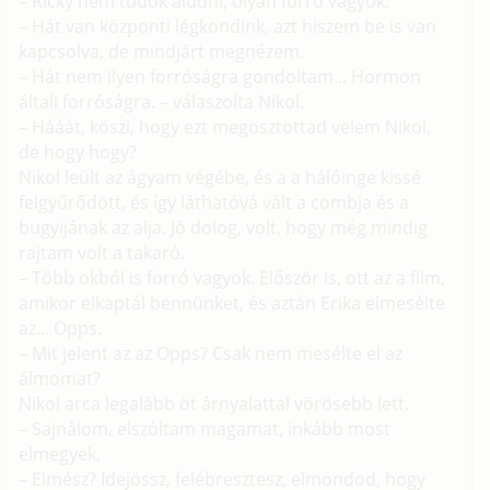
– Ricky nem tudok aludni, olyan forró vagyok.
– Hát van központi légkondink, azt hiszem be is van
kapcsolva, de mindjárt megnézem.
– Hát nem ilyen forróságra gondoltam... Hormon
általi forróságra. – válaszolta Nikol.
– Hááát, köszi, hogy ezt megosztottad velem Nikol,
de hogy hogy?
Nikol leült az ágyam végébe, és a a hálóinge kissé
felgyűrődött, és így láthatóvá vált a combja és a
bugyijának az alja. Jó dolog, volt, hogy még mindig
rajtam volt a takaró.
– Több okból is forró vagyok. Először is, ott az a film,
amikor elkaptál bennünket, és aztán Erika elmesélte
az... Opps.
– Mit jelent az az Opps? Csak nem mesélte el az
álmomat?
Nikol arca legalább öt árnyalattal vörösebb lett.
– Sajnálom, elszóltam magamat, inkább most
elmegyek.
– Elmész? Idejössz, felébresztesz, elmondod, hogy