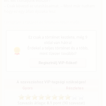
én. Mit csináljunk először?
– Csak kövesd az utasításaimat. – Most már tudtam
hogy ez egy állati éjszaka lesz.
Lerúgtam a takarót és felültem Nikol mellé.
– Mmmmm, jó pizsi. – Nikol kötekedett.
Ez csak a történet kezdete, még 9
oldal van hátra!
Érdekel a teljes történet és a több,
mint tízezer további?
Regisztrálj VIP-fiókot!
A szavazáshoz VIP-tagsági szükséges!
Gyors
Részletes
Szavazás átlaga:
8.1
pont (
90
szavazat)