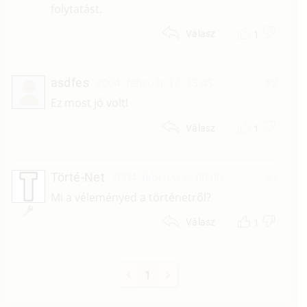
folytatást.
1
Válasz
asdfes
2004. február 12. 15:45
#2
Ez most jó volt!
1
Válasz
Törté-Net
2004. február 6. 00:00
#1
Mi a véleményed a történetről?
1
Válasz
1