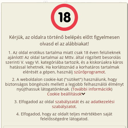
Főoldal
/
Történetek
/
Hetero
/
Nikol anatómia órája 2/2. rész - A következő hétvége
Történetek
Nikol anatómia órája 2/2. rész - A
Képregények
következő hétvége
Kérjük, az oldalra történő belépés előtt figyelmesen
Filmek
olvasd el az alábbiakat!
Írók
hetero
,
szűz
Az oldal erotikus tartalma miatt csak 18 éven felülieknek
ajánlott! Az oldal tartalmai az Mttv. által rögzített besorolás
Tölts
Pocok3
szerinti V. vagy VI. kategóriába tartozik, és a kiskorúakra káros
Címkék
hatással lehetnek. Ha korlátoznád a korhatáros tartalmak
fel
elérését a gépen, használj
szűrőprogramot
.
Szavazás átlaga:
8.1
pont (
90
szavazat)
Kereső
A weboldalon cookie-kat ("sütiket") használunk, hogy
Te
Megjelenés:
2004. február 6.
biztonságos böngészés mellett a legjobb felhasználói élményt
VIP
nyújthassuk látogatóinknak. (
További információk
)
Hossz:
18 213 karakter
is!
Cookie beállítások
Elolvasva:
4 686 alkalommal
Fórum
Elfogadod az oldal
szabályzatát
és az
adatkezelési
szabályzatot
.
Versenyeink
Előzmény
Nikol anatómia órája 2/1. rész - A
Elfogadod, hogy az oldalt teljes mértékben saját
következő hétvége (leszbi)
Ügyfélszolgálat
felelősségedre látogatod.
Folytatás
Nikol anatómia órája 3/1. rész - Ricky
Írói segédletek