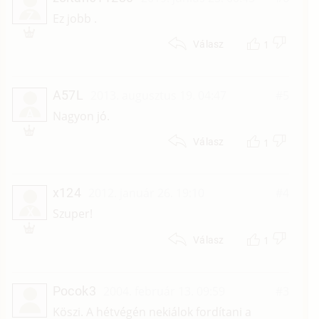
Z
Ez jobb .
1
Válasz
A57L
2013. augusztus 19. 04:47
#5
A
Nagyon jó.
1
Válasz
x124
2012. január 26. 19:10
#4
X
Szuper!
1
Válasz
Pocok3
2004. február 13. 09:59
#3
Köszi. A hétvégén nekiálok fordítani a