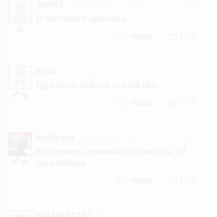
Tom57
2024. január 17. 01:46
#9
T
Ez sem hozott izgalomba.
1
Válasz
én55
2021. augusztus 8. 11:51
#8
É
Egy ponttal jobb mit az előző rész.
1
Válasz
Andreas6
2020. január 12. 07:27
#7
Körülményes, mesterkélt fogalmazás. Túl
van pontozva.
1
Válasz
zoltan611230
2019. június 25. 00:45
#6