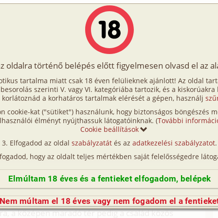
Írók
Tölts fel Te is!
Címkék
Kereső
VIP
Egyéb
az oldalra történő belépés előtt figyelmesen olvasd el az a
n kommuna 1. rész
otikus tartalma miatt csak 18 éven felülieknek ajánlott! Az oldal tar
ommuna 1. rész
t besorolás szerinti V. vagy VI. kategóriába tartozik, és a kiskorúakra
 korlátoznád a korhatáros tartalmak elérését a gépen, használj
szű
n cookie-kat ("sütiket") használunk, hogy biztonságos böngészés me
(családi, szűz, testvérek, tini, unokatestvérek)
lhasználói élményt nyújthassuk látogatóinknak. (
További informáci
Cookie beállítások
(így nincs vérségi kapcsolat közöttük), a valósággal való
Elfogadod az oldal
szabályzatát
és az
adatkezelési szabályzatot
.
n egyezés a véletlen műve.)
lfogadod, hogy az oldalt teljes mértékben saját felelősségedre látog
em és nőttem fel. Gyermekkorom színtere egy
m alakított át, aki még hadifogsága idején tanulta ki
Elmúltam 18 éves és a fentieket elfogadom, belépek
gi cselédházakból lassan szép rendben álltak össze
Nem múltam el 18 éves vagy nem fogadom el a fentieke
a, a középen maradó tér pedig a család közös