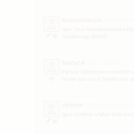
kivancsifancsi
2025. októbe
K
Igen falun leleményesnek kelle
mindennapi életből.
fiesta14
2025. október 6. 11
F
Párszor felfedeztem ismételt s
hiszen pár sorral feljebb már o
veteran
2025. október 6. 03
V
Igazi történet a falusi tinik tes