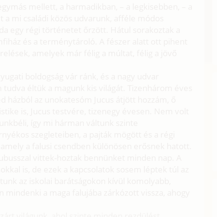
k egymás mellett, a harmadikban, – a legkisebben, – a
lt a mi családi közös udvarunk, afféle módos
a egy régi történetet őrzött. Hátul sorakoztak a
fiház és a terménytároló. A fészer alatt ott pihent
relések, amelyek már félig a múltat, félig a jövő
yugati boldogság vár ránk, és a nagy udvar
 tudva éltük a magunk kis világát. Tizenhárom éves
éd házból az unokatesóm Jucus átjött hozzám, ő
istike is, Jucus testvére, tizenegy évesen. Nem volt
unkbéli, így mi hárman váltunk szinte
rnyékos szegleteiben, a pajták mögött és a régi
 amely a falusi csendben különösen erősnek hatott.
alubusszal vittek-hoztak bennünket minden nap. A
kal is, de ezek a kapcsolatok sosem léptek túl az
tunk az iskolai barátságokon kívül komolyabb,
n mindenki a maga falujába zárkózott vissza, ahogy
 zárt világunk, ahol szinte minden rezdülést