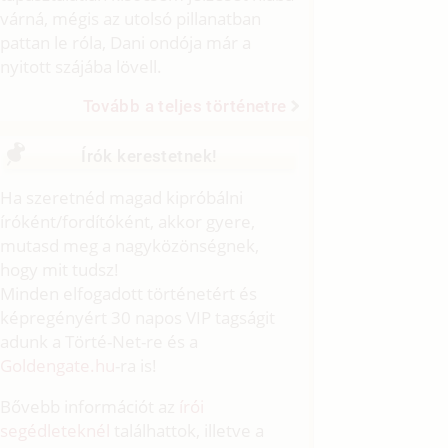
várná, mégis az utolsó pillanatban
pattan le róla, Dani ondója már a
nyitott szájába lövell.
Tovább a teljes történetre
Írók kerestetnek!
Ha szeretnéd magad kipróbálni
íróként/fordítóként, akkor gyere,
mutasd meg a nagyközönségnek,
hogy mit tudsz!
Minden elfogadott történetért és
képregényért 30 napos VIP tagságit
adunk a Törté-Net-re és a
Goldengate.hu
-ra is!
Bővebb információt az
írói
segédleteknél
találhattok, illetve a