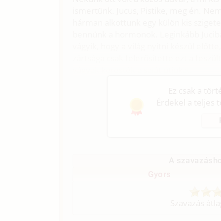
ismertünk. Jucus, Pistike, meg én. Ne
hárman alkottunk egy külön kis sziget
bennünk a hormonok. Leginkább Juciban
vágyik, hogy a világ nyitni készül előtt
zártsága csak felerősítette ezt a feszül
vágyak keresték a saját útjukat.
Ez csak a tör
Érdekel a teljes 
A szavazásho
Gyors
Szavazás átl