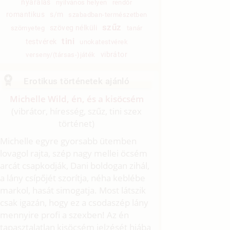
nyaralás
nyilvános helyen
rendőr
romantikus
s/m
szabadban-természetben
szűz
szöveg nélküli
szörnyeteg
tanár
tini
testvérek
unokatestvérek
vibrátor
verseny/(társas-)játék
Erotikus történetek ajánló
Michelle Wild, én, és a kisöcsém
(vibrátor, híresség, szűz, tini szex
történet)
Michelle egyre gyorsabb ütemben
lovagol rajta, szép nagy mellei öcsém
arcát csapkodják, Dani boldogan zihál,
a lány csípőjét szorítja, néha keblébe
markol, hasát simogatja. Most látszik
csak igazán, hogy ez a csodaszép lány
mennyire profi a szexben! Az én
tapasztalatlan kisöcsém jelzését hiába