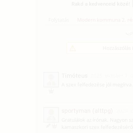
Rakd a kedvenceid közé!
Folytatás
Modern kommuna 2. rész 
Hozzászólás í
Timóteus
2025. október 7. 
T
A szex felfedezése jól megírva.
sportyman (alttpg)
2025. o
S
Gratulálok az írónak. Nagyon 
kamaszkori szex felfedezéséről 