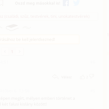
Oszd meg másokkal is!
(családi, szűz, testvérek, tini, unokatestvérek)
rásához be kell jelentkezned!
1
04:51
#6
2
Válasz
któber 6. 13:56
#5
szépen megírt, mélyen emberi történet a
két falusi kislány között!