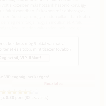
m volt a közelben más hozzánk hasonló korú, így
et a falusi csendben. És közben már dübörögtek
, érződött rajta, hogy minden pillanatban többre
e, de még nem tudja, hogyan induljon el. A falu
tséget, kívül minden változatlan, belül pedig a
ténet kezdete, még 9 oldal van hátra!
történet és a több, mint tízezer további?
Regisztrálj VIP-fiókot!
z VIP-tagsági szükséges!
Részletes
aga:
8.38
pont (
82
szavazat)