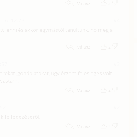
3
Válasz
r 6. 12:23
#4
tt lenni és akkor egymástól tanultunk, no meg a
2
Válasz
:57
#3
orokat ,gondolatokat, ugy érzem felesleges volt
lvastam.
2
Válasz
:52
#2
tük felfedezéséről.
2
Válasz