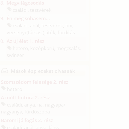
Megvilágosodás
családi, testvérek
Én még sohasem...
családi, anál, testvérek, tini,
verseny/
(társas-)játék, fordítás
Az új élet 1. rész
hetero, középkorú, megcsalás,
swinger
Mások épp ezeket olvassák
Szomszédom felesége 2. rész
hetero
A múlt fintora 2. rész
családi, anya, fia, nagyapa/
nagyanya, fürdőszoba
Baromi jó fogás 2. rész
családi, anál, anya, lánya