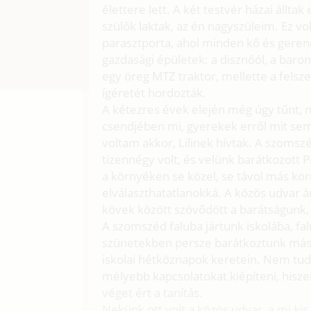
élettere lett. A két testvér házai állta
szülők laktak, az én nagyszüleim. Ez vo
parasztporta, ahol minden kő és gerend
gazdasági épületek: a disznóól, a barom
egy öreg MTZ traktor, mellette a felsze
ígéretét hordozták.
A kétezres évek elején még úgy tűnt, n
csendjében mi, gyerekek erről mit sem
voltam akkor, Lilinek hívtak. A szomsz
tizennégy volt, és velünk barátkozott P
a környéken se közel, se távol más kor
elválaszthatatlanokká. A közös udvar á
kövek között szövődött a barátságunk,
A szomszéd faluba jártunk iskolába, f
szünetekben persze barátkoztunk mások
iskolai hétköznapok keretein. Nem tud
mélyebb kapcsolatokat kiépíteni, hisze
véget ért a tanítás.
Nekünk ott volt a közös udvar, a mi kis