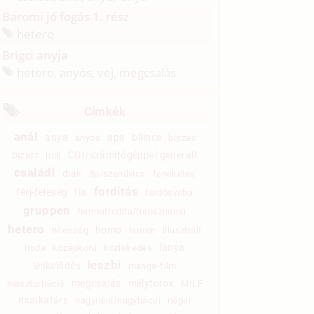
Baromi jó fogás 1. rész
hetero
Brigci anyja
hetero, anyós, vej, megcsalás
Címkék
anál
anya
apa
bilincs
anyós
biszex
bizarr
CGI/számítógéppel generált
buli
családi
diák
dp/szendvics
fenekelés
fordítás
férj-feleség
fia
fürdőszoba
gruppen
hermafrodita/transznemű
hetero
homo
híresség
humor
illusztrált
lánya
iroda
középkorú
közlekedés
leszbi
leskelődés
manga-film
megcsalás
mélytorok
maszturbáció
MILF
munkatárs
nagynéni/nagybácsi
néger