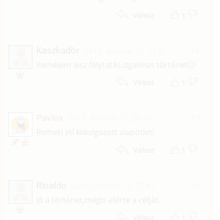
1
Válasz
Kaszkadör
2012. február 15. 11:01
#4
K
Remélem lesz folytatás,izgalmas történet🙂
1
Válasz
Pavlov
2012. február 15. 08:06
#3
Remek! Jól kidolgozott alapötlet!
1
Válasz
Rinaldo
2012. február 15. 07:47
#2
R
Jó a történet,mégis elérte a célját.
1
Válasz