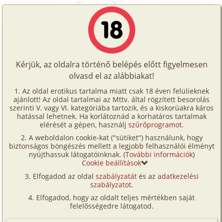
Főoldal
/
Fórum
/
Történetek
/
Uram és parancsolóm
Történetek
Uram és parancsolóm
Képregények
Kérjük, az oldalra történő belépés előtt figyelmesen
Filmek
olvasd el az alábbiakat!
A témához tartozó történet:
Írók
Az oldal erotikus tartalma miatt csak 18 éven felülieknek
Uram és parancsolóm
ajánlott! Az oldal tartalmai az Mttv. által rögzített besorolás
Tölts
hetero, bilincs
Shavo
9 055 karakter
szerinti V. vagy VI. kategóriába tartozik, és a kiskorúakra káros
Címkék
hatással lehetnek. Ha korlátoznád a korhatáros tartalmak
2012. február 15.
fel
elérését a gépen, használj
szűrőprogramot
.
Kereső
A weboldalon cookie-kat ("sütiket") használunk, hogy
Te
biztonságos böngészés mellett a legjobb felhasználói élményt
VIP
Hozzászólás írásához be kell jelentkezned!
nyújthassuk látogatóinknak. (
További információk
)
is!
Cookie beállítások
Fórum
Elfogadod az oldal
szabályzatát
és az
adatkezelési
szabályzatot
.
Versenyeink
1
Elfogadod, hogy az oldalt teljes mértékben saját
Ügyfélszolgálat
felelősségedre látogatod.
Tom57
2026. június 7. 01:03
#11
Írói segédletek