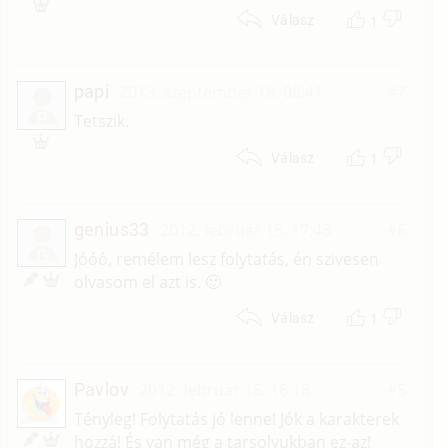
1
Válasz
papi
2013. szeptember 18. 08:41
#7
P
Tetszik.
1
Válasz
genius33
2012. február 15. 17:43
#6
G
Jóóó, remélem lesz folytatás, én szivesen
olvasom el azt is. 🙂
1
Válasz
Pavlov
2012. február 15. 16:18
#5
Tényleg! Folytatás jó lenne! Jók a karakterek
hozzá! És van még a tarsolyukban ez-az!