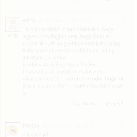
v-ir-a
2012. február 20. 19:40
#4
V
"Itt álltam előtte, szinte esdekelve, hogy
vigyen el és dugjon meg, hogy lábra se
tudjak állni, őt meg jobban érdekelte, hány
kalória van az avokádósalátában." eddig
jutottam...unalmas
és elolvastam Rinaldo és Pavlov
hozzászólását...ezért, és csakis ezért
olvasom tovább....szeretném tudni, hogy mi
lesz a jó a sztoriban... majd utána leírom azt
is
1
Válasz
Pavlov
2012. február 20. 08:40
#3
Teljesen jó!