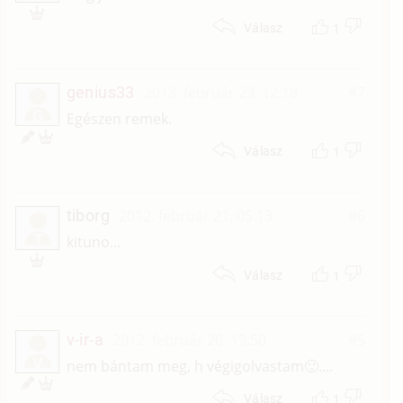
1
Válasz
genius33
2013. február 23. 12:18
#7
G
Egészen remek.
1
Válasz
tiborg
2012. február 21. 05:13
#6
T
kituno...
1
Válasz
v-ir-a
2012. február 20. 19:50
#5
V
nem bántam meg, h végigolvastam🙂....
1
Válasz