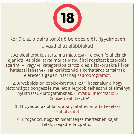
Főoldal
/
Fórum
/
Történetek
/
Egy hősre várva
Történetek
Egy hősre várva
Képregények
Kérjük, az oldalra történő belépés előtt figyelmesen
Filmek
olvasd el az alábbiakat!
A témához tartozó történet:
Írók
Az oldal erotikus tartalma miatt csak 18 éven felülieknek
Egy hősre várva
ajánlott! Az oldal tartalmai az Mttv. által rögzített besorolás
Tölts
hetero, buli
Shavo
16 496 karakter
szerinti V. vagy VI. kategóriába tartozik, és a kiskorúakra káros
Címkék
hatással lehetnek. Ha korlátoznád a korhatáros tartalmak
2012. február 20.
fel
elérését a gépen, használj
szűrőprogramot
.
Kereső
A weboldalon cookie-kat ("sütiket") használunk, hogy
Te
biztonságos böngészés mellett a legjobb felhasználói élményt
VIP
Hozzászólás írásához be kell jelentkezned!
nyújthassuk látogatóinknak. (
További információk
)
is!
Cookie beállítások
Fórum
Elfogadod az oldal
szabályzatát
és az
adatkezelési
szabályzatot
.
Versenyeink
1
Elfogadod, hogy az oldalt teljes mértékben saját
Ügyfélszolgálat
felelősségedre látogatod.
Tom57
2026. június 7. 01:17
#14
Írói segédletek