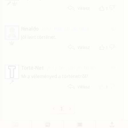
1
Válasz
Rinaldo
2012. február 20. 08:05
#2
R
Jól leirt történet.
1
Válasz
Törté-Net
2012. február 20. 00:00
#1
Mi a véleményed a történetről?
1
Válasz
1