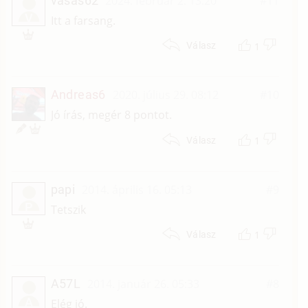
vasas62
2024. február 2. 13:20
#11
V
Itt a farsang.
1
Válasz
Andreas6
2020. július 29. 08:12
#10
Jó írás, megér 8 pontot.
1
Válasz
papi
2014. április 16. 05:13
#9
P
Tetszik
1
Válasz
A57L
2014. január 26. 05:33
#8
A
Elég jó.