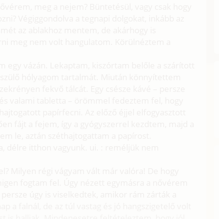
a nővérem, meg a nejem? Büntetésül, vagy csak hogy
ni? Végiggondolva a tegnapi dolgokat, inkább az
Ismét az ablakhoz mentem, de akárhogy is
örni meg nem volt hangulatom. Körülnéztem a
 egy vázán. Lekaptam, kiszórtam belőle a szárított
eszülő hólyagom tartalmát. Miután könnyítettem
ekrényen fekvő tálcát. Egy csésze kávé – persze
z és valami tabletta – örömmel fedeztem fel, hogy
ajtogatott papírfecni. Az előző éjjel elfogyasztott
ően fájt a fejem, így a gyógyszerrel kezdtem, majd a
tem le, aztán széthajtogattam a papírost.
ra, délre itthon vagyunk. ui. : reméljük nem
el? Milyen régi vágyam vált már valóra! De hogy
emigen fogtam fel. Úgy nézett egymásra a nővérem
 persze úgy is viselkedtek, amikor rám zárták a
p a falnál, de az túl vastag és jó hangszigetelő volt
t is halljak. Mindenesetre feltételeztem, hogy jól