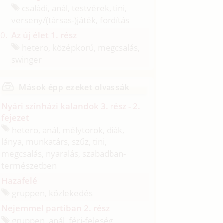
családi, anál, testvérek, tini,
verseny/
(társas-)játék, fordítás
Az új élet 1. rész
hetero, középkorú, megcsalás,
swinger
Mások épp ezeket olvassák
Nyári színházi kalandok 3. rész - 2.
fejezet
hetero, anál, mélytorok, diák,
lánya, munkatárs, szűz, tini,
megcsalás, nyaralás, szabadban-
természetben
Hazafelé
gruppen, közlekedés
Nejemmel partiban 2. rész
gruppen, anál, férj-feleség