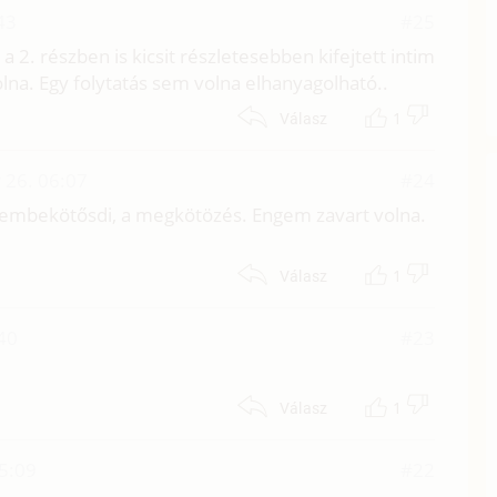
43
#25
 a 2. részben is kicsit részletesebben kifejtett intim
olna. Egy folytatás sem volna elhanyagolható..
1
Válasz
 26. 06:07
#24
szembekötősdi, a megkötözés. Engem zavart volna.
1
Válasz
40
#23
1
Válasz
15:09
#22