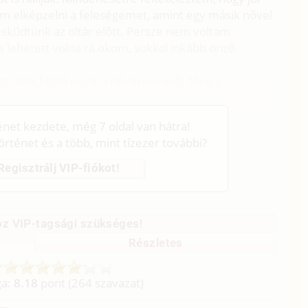
m elképzelni a feleségemet, amint egy másik nővel
esküdtünk az oltár előtt. Persze nem voltam
s lehetett volna rá okom, sokkal inkább önző
t, akik közül egyik a nővérem volt. Még a
agom.
ténet kezdete, még 7 oldal van hátra!
történet és a több, mint tízezer további?
Regisztrálj VIP-fiókot!
z VIP-tagsági szükséges!
Részletes
ga:
8.18
pont (
264
szavazat)