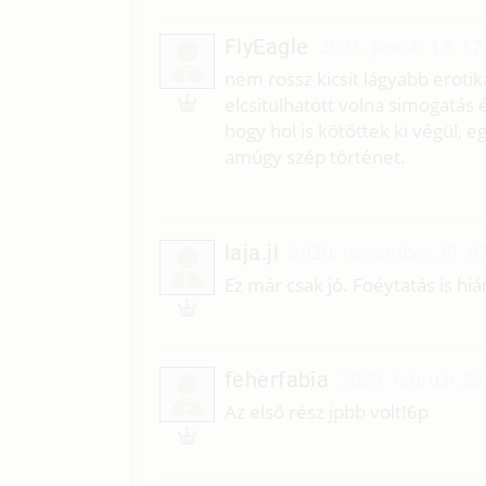
FlyEagle
2021. január 17. 17
F
nem rossz kicsit lágyabb erotik
elcsitulhatott volna simogatás 
hogy hol is kötöttek ki végül, e
amúgy szép történet.
laja.jl
2020. november 29. 0
L
Ez már csak jó. Foéytatás is hián
feherfabia
2020. február 26
F
Az első rész jpbb volt!6p