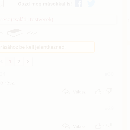
Oszd meg másokkal is!
rész (családi, testvérek)
rásához be kell jelentkezned!
1
2
:24
#30
ő rész.
1
Válasz
5
#29
1
Válasz