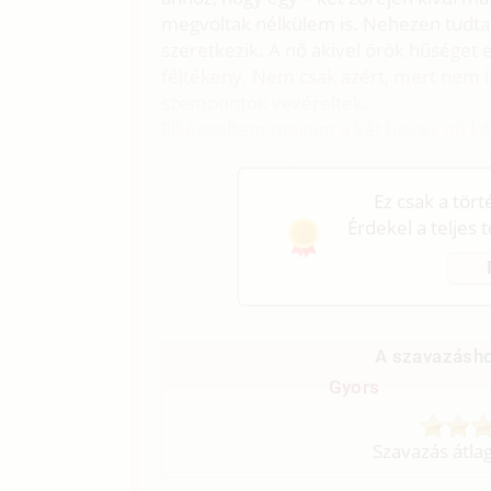
megvoltak nélkülem is. Nehezen tudta
szeretkezik. A nő akivel örök hűséget 
féltékeny. Nem csak azért, mert nem i
szempontok vezéreltek.
Elképzeltem magam a két biszex nő köz
gondolatra is égnek meredt minden t
Ez csak a tör
Érdekel a teljes 
A szavazásho
Gyors
Szavazás átla