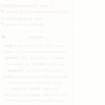
Családban marad 4. rész
családi, anyós, nagynéni/
nagybácsi
Vendégségben 4. rész
gruppen, férj-feleség
Címkék
anál
anya
apa
bilincs
anyós
biszex
bizarr
CGI/számítógéppel generált
buli
családi
diák
dp/szendvics
fenekelés
fordítás
férj-feleség
fia
fürdőszoba
gruppen
hermafrodita/transznemű
hetero
homo
híresség
humor
illusztrált
lánya
iroda
középkorú
közlekedés
leszbi
leskelődés
manga-film
megcsalás
mélytorok
maszturbáció
MILF
munkatárs
nagynéni/nagybácsi
néger