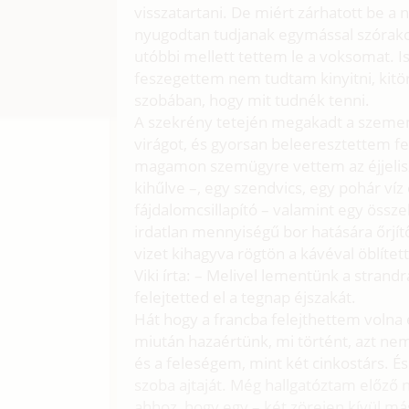
visszatartani. De miért zárhatott be 
nyugodtan tudjanak egymással szórakoz
utóbbi mellett tettem le a voksomat. 
feszegettem nem tudtam kinyitni, kit
szobában, hogy mit tudnék tenni.
A szekrény tetején megakadt a szemem
virágot, és gyorsan beleeresztettem f
magamon szemügyre vettem az éjjelisz
kihűlve –, egy szendvics, egy pohár ví
fájdalomcsillapító – valamint egy összeh
irdatlan mennyiségű bor hatására őrjít
vizet kihagyva rögtön a kávéval öblítet
Viki írta: – Melivel lementünk a strand
felejtetted el a tegnap éjszakát.
Hát hogy a francba felejthettem volna 
miután hazaértünk, mi történt, azt n
és a feleségem, mint két cinkostárs. És
szoba ajtaját. Még hallgatóztam előző na
ahhoz, hogy egy – két zörejen kívül más