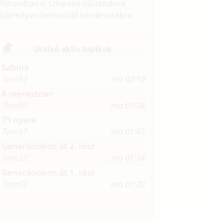
fórumban
is szívesen válaszolunk
bármilyen felmerülő kérdésetekre.
Utolsó aktív topikok
Sabina
Tom57
ma 02:10
A menedzser
Tom57
ma 01:58
75 nyara
Tom57
ma 01:43
Generációkon át 2. rész
Tom57
ma 01:34
Generációkon át 1. rész
Tom57
ma 01:20