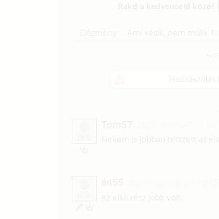
Rakd a kedvenceid közé!
Előzmény
Ami késik, nem múlik 1. 
Hozzászólás í
Tom57
2024. február 15. 00
T
Nekem is jobban tetszett az els
én55
2021. február 24. 10:5
É
Az első rész jobb volt.