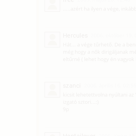
.....azért ha ilyen a vége, ink
Hercules
2006. október 19. 
Hát... a vége tűrhető. De a b
még hogy a nők dirigáljanak még
eltűrné ( lehet hogy én vagyok 
szanci
2006. április 16. 02:5
kicsit lehetettvolna nyúltani a
izgató sztori...:)
9p
Hentailover
2005. június 13