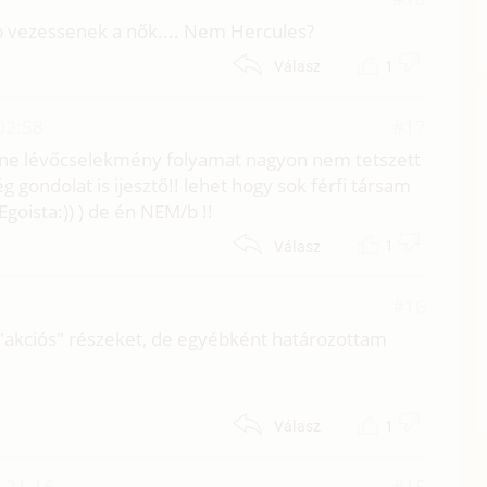
ább vezessenek a nők.... Nem Hercules?
1
Válasz
02:58
#17
enne lévőcselekmény folyamat nagyon nem tetszett
 gondolat is ijesztő!! lehet hogy sok férfi társam
Egoista:)) ) de én NEM/b !!
1
Válasz
5
#16
z "akciós" részeket, de egyébként határozottam
1
Válasz
. 21:16
#15