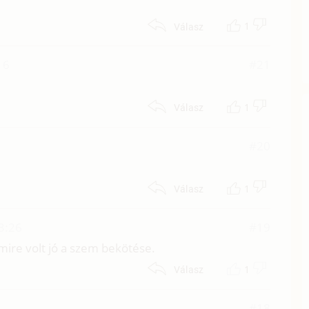
1
Válasz
16
#21
1
Válasz
#20
1
Válasz
13:26
#19
mire volt jó a szem bekötése.
1
Válasz
#18