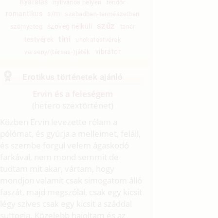
nyaralás
nyilvános helyen
rendőr
romantikus
s/m
szabadban-természetben
szűz
szöveg nélküli
szörnyeteg
tanár
tini
testvérek
unokatestvérek
vibrátor
verseny/(társas-)játék
Erotikus történetek ajánló
Ervin és a feleségem
(hetero szextörténet)
Közben Ervin levezette rólam a
pólómat, és gyúrja a melleimet, feláll,
és szembe forgul velem ágaskodó
farkával, nem mond semmit de
tudtam mit akar, vártam, hogy
mondjon valamit csak simogatom álló
faszát, majd megszólal, csak egy kicsit
légy szíves csak egy kicsit a száddal
suttogja. Közelebb hajoltam és az