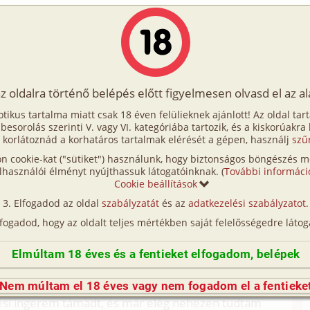
Írók
Tölts fel Te is!
Címkék
Kereső
VIP
Egyéb
az oldalra történő belépés előtt figyelmesen olvasd el az a
sik, nem múlik 2. rész
otikus tartalma miatt csak 18 éven felülieknek ajánlott! Az oldal tar
nem múlik 2. rész
t besorolás szerinti V. vagy VI. kategóriába tartozik, és a kiskorúakra
 korlátoznád a korhatáros tartalmak elérését a gépen, használj
szű
n cookie-kat ("sütiket") használunk, hogy biztonságos böngészés me
rész (családi, testvérek)
lhasználói élményt nyújthassuk látogatóinknak. (
További informáci
Cookie beállítások
(így nincs vérségi kapcsolat közöttük), a valósággal való
Elfogadod az oldal
szabályzatát
és az
adatkezelési szabályzatot
.
n egyezés a véletlen műve.)
lfogadod, hogy az oldalt teljes mértékben saját felelősségedre látog
süt. A vekker éppen tíz órát mutatott. Fölkeltem,
Elmúltam 18 éves és a fentieket elfogadom, belépek
Kezdtek derengeni az éjszaka történtek. Jézusom,
Nem múltam el 18 éves vagy nem fogadom el a fentieke
ési ingerem támadt, és már elég nehezen tudtam