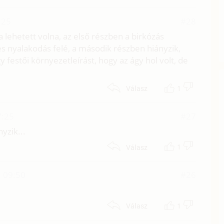
:25
#28
a lehetett volna, az első részben a birkózás
és nyalakodás felé, a második részben hiányzik,
gy festői környezetleírást, hogy az ágy hol volt, de
1
Válasz
7:25
#27
yzik...
1
Válasz
. 09:50
#26
1
Válasz