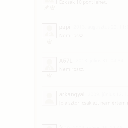
V
Ez csak 10 pont lehet.
papi
2013. augusztus 22. 11:
P
Nem rossz
A57L
2013. július 31. 04:34
A
Nem rossz.
arkangyal
2009. június 12. 
Jó a sztori csak azt nem értem 
free
2009. május 26. 12:46