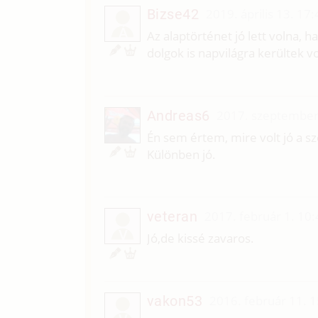
Bizse42
2019. április 13. 17:
Á
Az alaptörténet jó lett volna, ha
dolgok is napvilágra kerültek v
Andreas6
2017. szeptember
Én sem értem, mire volt jó a 
Különben jó.
veteran
2017. február 1. 10:
V
Jó,de kissé zavaros.
vakon53
2016. február 11. 