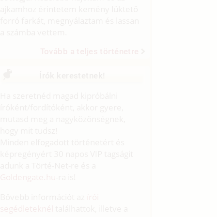
ajkamhoz érintetem kemény lüktető
forró farkát, megnyálaztam és lassan
a számba vettem.
Tovább a teljes történetre
Írók kerestetnek!
Ha szeretnéd magad kipróbálni
íróként/fordítóként, akkor gyere,
mutasd meg a nagyközönségnek,
hogy mit tudsz!
Minden elfogadott történetért és
képregényért 30 napos VIP tagságit
adunk a Törté-Net-re és a
Goldengate.hu
-ra is!
Bővebb információt az
írói
segédleteknél
találhattok, illetve a