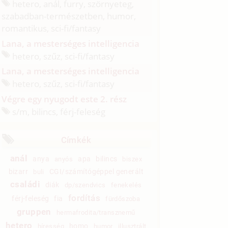
hetero, anál, furry, szörnyeteg,
szabadban-természetben, humor,
romantikus, sci-fi/
fantasy
Lana, a mesterséges intelligencia
hetero, szűz, sci-fi/
fantasy
Lana, a mesterséges intelligencia
hetero, szűz, sci-fi/
fantasy
Végre egy nyugodt este 2. rész
s/
m, bilincs, férj-feleség
Címkék
anál
anya
apa
bilincs
anyós
biszex
bizarr
CGI/számítógéppel generált
buli
családi
diák
dp/szendvics
fenekelés
fordítás
férj-feleség
fia
fürdőszoba
gruppen
hermafrodita/transznemű
hetero
homo
híresség
humor
illusztrált