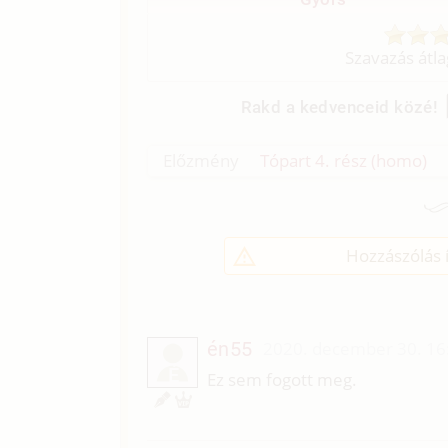
Szavazás átl
Rakd a kedvenceid közé!
Előzmény
Tópart 4. rész (homo)
Hozzászólás í
én55
2020. december 30. 16
É
Ez sem fogott meg.