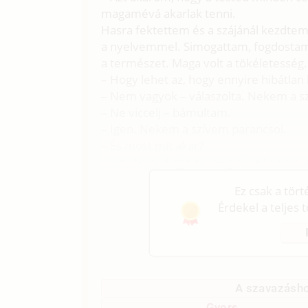
magamévá akarlak tenni.
Hasra fektettem és a szájánál kezdtem
a nyelvemmel. Simogattam, fogdostam,
a természet. Maga volt a tökéletesség.
– Hogy lehet az, hogy ennyire hibátlan 
– Nem vagyok – válaszolta. Nekem a 
– Ne viccelj – bámultam.
– Igen. Nekem a szívem parancsol.
– És most mit akar?
– Azt, hogy dugjalak meg minél hamar
Ez csak a tör
Érdekel a teljes 
A szavazásho
Gyors