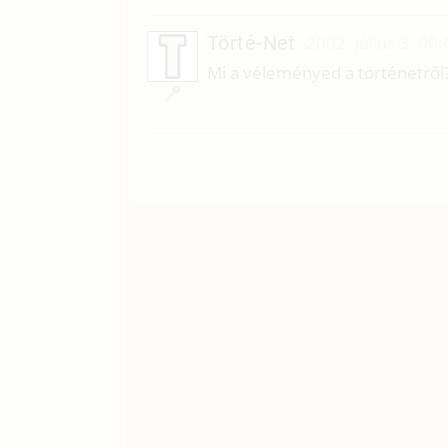
Törté-Net
2002. július 3. 00:
Mi a véleményed a történetről