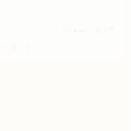
00
#1
?
1
Válasz
1