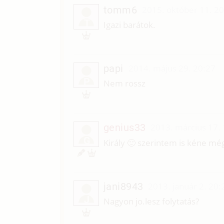
tomm6
2015. október 11. 2
T
Igazi barátok.
papi
2014. május 29. 20:27
P
Nem rossz
genius33
2013. március 17.
G
Király 🙂 szerintem is kéne mé
jani8943
2013. január 2. 20:
J
Nagyon jo.lesz folytatás?