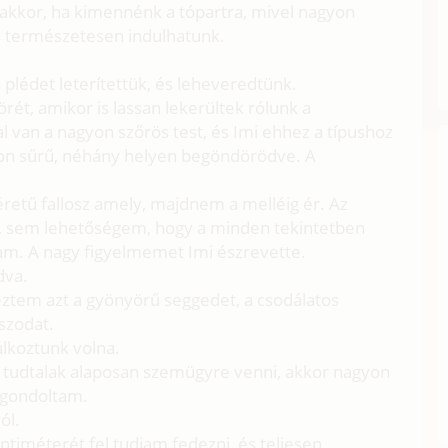
 akkor, ha kimennénk a tópartra, mivel nagyon
s természetesen indulhatunk.
plédet leterítettük, és leheveredtünk.
ét, amikor is lassan lekerültek rólunk a
 van a nagyon szőrös test, és Imi ehhez a típushoz
gyon sűrű, néhány helyen begöndörödve. A
retű fallosz amely, majdnem a melléig ér. Az
, sem lehetőségem, hogy a minden tekintetben
am. A nagy figyelmemet Imi észrevette.
dva.
éztem azt a gyönyörű seggedet, a csodálatos
aszodat.
álkoztunk volna.
m tudtalak alaposan szemügyre venni, akkor nagyon
a gondoltam.
ól.
timéterét fel tudjam fedezni, és teljesen