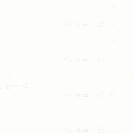
0:14
#5
1
Válasz
#4
1
Válasz
 15:49
#3
g egy rész 🙂
1
Válasz
26
#2
1
Válasz