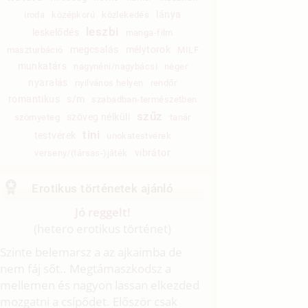
lánya
iroda
középkorú
közlekedés
leszbi
leskelődés
manga-film
megcsalás
mélytorok
maszturbáció
MILF
munkatárs
nagynéni/nagybácsi
néger
nyaralás
nyilvános helyen
rendőr
romantikus
s/m
szabadban-természetben
szűz
szöveg nélküli
szörnyeteg
tanár
tini
testvérek
unokatestvérek
vibrátor
verseny/(társas-)játék
Erotikus történetek ajánló
Jó reggelt!
(hetero erotikus történet)
Szinte belemarsz a az ajkaimba de
nem fáj sőt.. Megtámaszkodsz a
mellemen és nagyon lassan elkezded
mozgatni a csípődet. Először csak