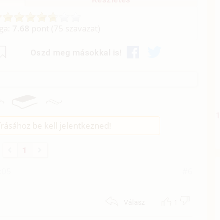
aga:
7.68
pont (
75
szavazat)
Oszd meg másokkal is!
rásához be kell jelentkezned!
1
:05
#6
1
Válasz