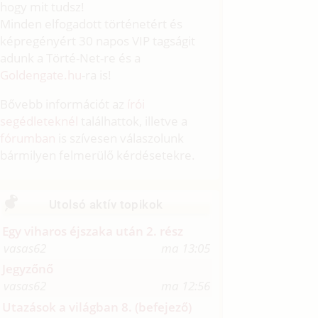
hogy mit tudsz!
Minden elfogadott történetért és
képregényért 30 napos VIP tagságit
adunk a Törté-Net-re és a
Goldengate.hu
-ra is!
Bővebb információt az
írói
segédleteknél
találhattok, illetve a
fórumban
is szívesen válaszolunk
bármilyen felmerülő kérdésetekre.
Utolsó aktív topikok
Egy viharos éjszaka után 2. rész
vasas62
ma 13:05
Jegyzőnő
vasas62
ma 12:56
Utazások a világban 8. (befejező)