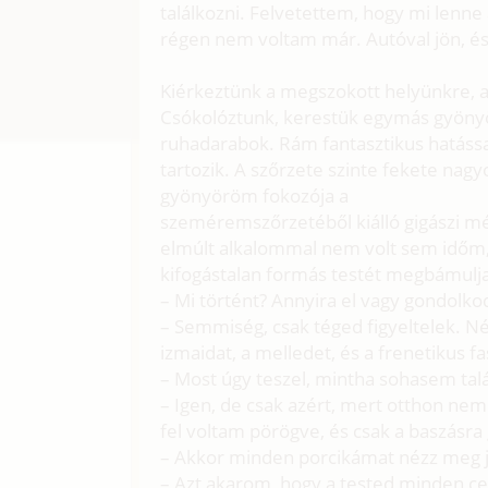
találkozni. Felvetettem, hogy mi lenne
régen nem voltam már. Autóval jön, é
Kiérkeztünk a megszokott helyünkre, a 
Csókolóztunk, kerestük egymás gyönyör
ruhadarabok. Rám fantasztikus hatással
tartozik. A szőrzete szinte fekete na
gyönyöröm fokozója a
szeméremszőrzetéből kiálló gigászi mé
elmúlt alkalommal nem volt sem időm
kifogástalan formás testét megbámulj
– Mi történt? Annyira el vagy gondolko
– Semmiség, csak téged figyeltelek. N
izmaidat, a melledet, és a frenetikus f
– Most úgy teszel, mintha sohasem tal
– Igen, de csak azért, mert otthon ne
fel voltam pörögve, és csak a baszásr
– Akkor minden porcikámat nézz meg j
– Azt akarom, hogy a tested minden cen