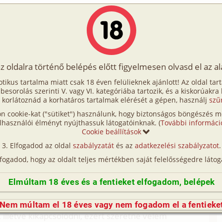
Írók
Tölts fel Te is!
Címkék
Kereső
VIP
Egyéb
az oldalra történő belépés előtt figyelmesen olvasd el az a
5. rész
otikus tartalma miatt csak 18 éven felülieknek ajánlott! Az oldal tar
art 5. rész
t besorolás szerinti V. vagy VI. kategóriába tartozik, és a kiskorúakra
 korlátoznád a korhatáros tartalmak elérését a gépen, használj
szű
n cookie-kat ("sütiket") használunk, hogy biztonságos böngészés me
lhasználói élményt nyújthassuk látogatóinknak. (
További informáci
Cookie beállítások
hétvége, amit már nagyon vártam. Az idő csodálatos,
Elfogadod az oldal
szabályzatát
és az
adatkezelési szabályzatot
.
eggel elutaztak nagyszüleimhez, felkészülni a
lfogadod, hogy az oldalt teljes mértékben saját felelősségedre látog
bízott feladatokat elvégeztem, így az egész hétvége
Elmúltam 18 éves és a fentieket elfogadom, belépek
egyedül érezte magát. Még van a jövő hét végén egy
Nem múltam el 18 éves vagy nem fogadom el a fentieke
i, illetve kikapcsolódni, ezért szeretne velem