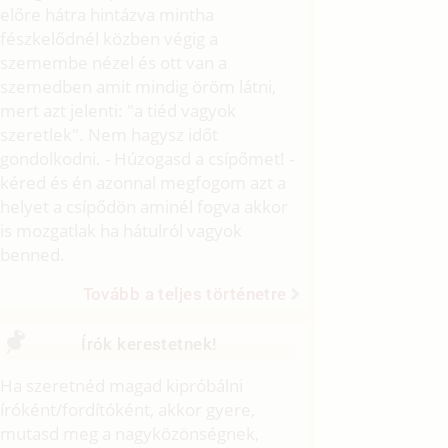
előre hátra hintázva mintha
fészkelődnél közben végig a
szemembe nézel és ott van a
szemedben amit mindig öröm látni,
mert azt jelenti: "a tiéd vagyok
szeretlek". Nem hagysz időt
gondolkodni. - Húzogasd a csípőmet! -
kéred és én azonnal megfogom azt a
helyet a csípődön aminél fogva akkor
is mozgatlak ha hátulról vagyok
benned.
Tovább a teljes történetre
Írók kerestetnek!
Ha szeretnéd magad kipróbálni
íróként/fordítóként, akkor gyere,
mutasd meg a nagyközönségnek,