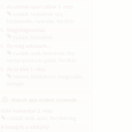
Az utolsó nyári tábor 1. rész
családi, testvérek, tini,
közlekedés, nyaralás, fordítás
Megvilágosodás
családi, testvérek
Én még sohasem...
családi, anál, testvérek, tini,
verseny/
(társas-)játék, fordítás
Az új élet 1. rész
hetero, középkorú, megcsalás,
swinger
Mások épp ezeket olvassák
Klári kalandjai 2. rész
családi, anál, após, férj-feleség
A lovag és a sárkány