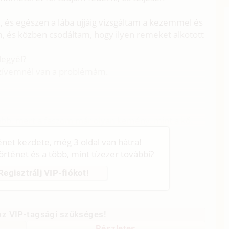
, és egészen a lába ujjáig vizsgáltam a kezemmel és
 és közben csodáltam, hogy ilyen remeket alkotott
legyél?
szívemnél van a problémám.
abb, mert a faszom már olyan kemény, mint a kő.
ténet kezdete, még 3 oldal van hátra!
történet és a több, mint tízezer további?
Regisztrálj VIP-fiókot!
z VIP-tagsági szükséges!
Részletes