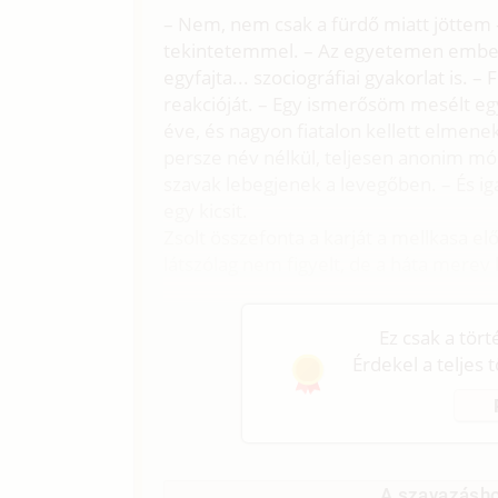
– Nem, nem csak a fürdő miatt jöttem 
tekintetemmel. – Az egyetemen emberi
egyfajta... szociográfiai gyakorlat is
reakcióját. – Egy ismerősöm mesélt egy l
éve, és nagyon fiatalon kellett elmenek
persze név nélkül, teljesen anonim mód
szavak lebegjenek a levegőben. – És igaz
egy kicsit.
Zsolt összefonta a karját a mellkasa el
látszólag nem figyelt, de a háta merev l
Ez csak a tör
Érdekel a teljes 
A szavazásho