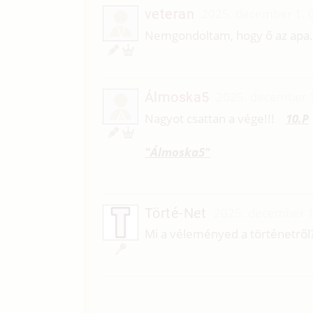
veteran
2025. december 1. 
V
Nemgondoltam, hogy ő az apa.
Álmoska5
2025. december 1
Á
Nagyot csattan a vége!!!
10.P
"Álmoska5"
Törté-Net
2025. december 1
Mi a véleményed a történetről