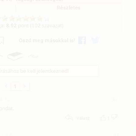
Részletes
ga:
8.92
pont (
102
szavazat)
Oszd meg másokkal is!
rásához be kell jelentkezned!
1
04:33
#8
mondat.
1
Válasz
12:17
#7