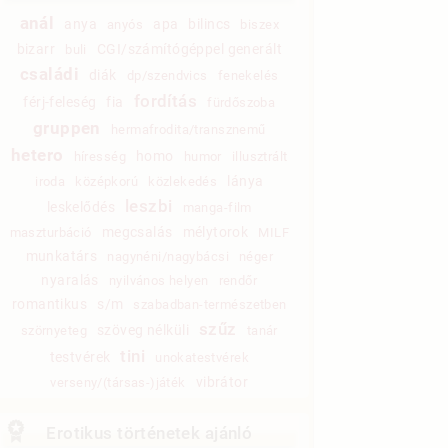
anál
anya
apa
bilincs
anyós
biszex
bizarr
CGI/számítógéppel generált
buli
családi
diák
dp/szendvics
fenekelés
fordítás
férj-feleség
fia
fürdőszoba
gruppen
hermafrodita/transznemű
hetero
homo
híresség
humor
illusztrált
lánya
iroda
középkorú
közlekedés
leszbi
leskelődés
manga-film
megcsalás
mélytorok
maszturbáció
MILF
munkatárs
nagynéni/nagybácsi
néger
nyaralás
nyilvános helyen
rendőr
romantikus
s/m
szabadban-természetben
szűz
szöveg nélküli
szörnyeteg
tanár
tini
testvérek
unokatestvérek
vibrátor
verseny/(társas-)játék
Erotikus történetek ajánló