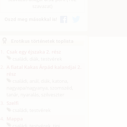
szavazat)
Oszd meg másokkal is!
Erotikus történetek toplista
Csak egy éjszaka 2. rész
családi, diák, testvérek
A fiatal Kakas Árpád kalandjai 2.
rész
családi, anál, diák, katona,
nagyapa/
nagyanya, szomszéd,
tanár, nyaralás, szilveszter
Szelfi
családi, testvérek
Mappa
családi, testvérek, tini