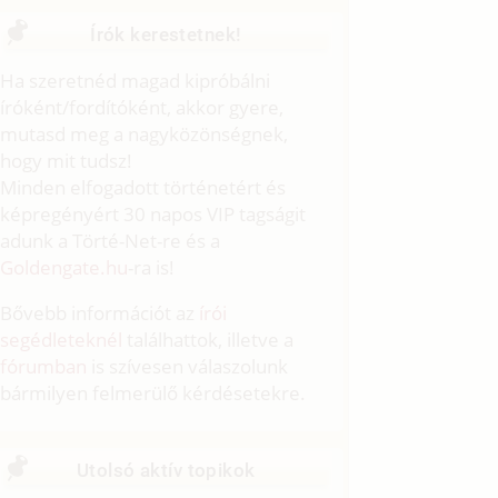
Írók kerestetnek!
Ha szeretnéd magad kipróbálni
íróként/fordítóként, akkor gyere,
mutasd meg a nagyközönségnek,
hogy mit tudsz!
Minden elfogadott történetért és
képregényért 30 napos VIP tagságit
adunk a Törté-Net-re és a
Goldengate.hu
-ra is!
Bővebb információt az
írói
segédleteknél
találhattok, illetve a
fórumban
is szívesen válaszolunk
bármilyen felmerülő kérdésetekre.
Utolsó aktív topikok