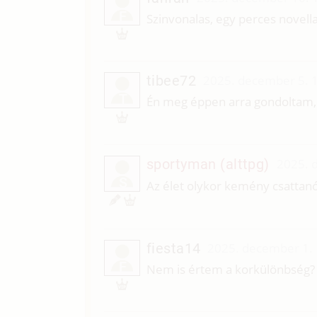
F
Szinvonalas, egy perces novella
tibee72
2025. december 5. 
T
Én meg éppen arra gondoltam, 
sportyman (alttpg)
2025. 
S
Az élet olykor kemény csattanót
fiesta14
2025. december 1.
F
Nem is értem a korkülönbség? d