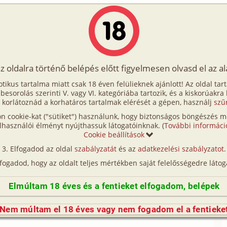
Írók
Tölts fel Te is!
Címkék
Kereső
VIP
Egyéb
az oldalra történő belépés előtt figyelmesen olvasd el az a
k
otikus tartalma miatt csak 18 éven felülieknek ajánlott! Az oldal tar
A titok
t besorolás szerinti V. vagy VI. kategóriába tartozik, és a kiskorúakra
 korlátoznád a korhatáros tartalmak elérését a gépen, használj
szű
n cookie-kat ("sütiket") használunk, hogy biztonságos böngészés me
(így nincs vérségi kapcsolat közöttük), a valósággal való
lhasználói élményt nyújthassuk látogatóinknak. (
További informáci
n egyezés a véletlen műve.)
Cookie beállítások
elyben elindult az életem. Anya úgy tudta, hogy
Elfogadod az oldal
szabályzatát
és az
adatkezelési szabályzatot
.
ol táborban, ahol a legnagyobb gond a
present
lfogadod, hogy az oldalt teljes mértékben saját felelősségedre látog
a. Közben pedig itt ülök a tiltott övezet szívében,
kibérelt szobában. A szállásadóm, – egy hatvanas
Elmúltam 18 éves és a fentieket elfogadom, belépek
cöt év körüli fia – személyit sem kértek, csak a
A számla hiánya nem probléma, mert az inkognitóm
Nem múltam el 18 éves vagy nem fogadom el a fentieke