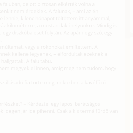
 a faluban, de ott biztosan elkérték volna a
 senkit nem érdeklek. A falunak, – ami az én
e lennie, kilenc hónapot töltöttem itt anyámmal,
száz kilométerre, a mostani lakóhelyünkre. Mindig is
 egy diszkóbaleset folytán. Az apám egy szó, egy
.
 múltamat, vagy a rokonokat említettem. A
mnek kellene legyenek, – elfordultak ezeknek a
allgattak. A falu tabu.
És nem megyek el innen, amíg meg nem tudom, hogy
 szállásadó fia törte meg, miközben a kávéfőző
rfészket? – Kérdezte, egy lapos, barátságos
k idegen jár ide pihenni. Csak a kis termálfürdő van