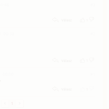
01:46
#3
1
Válasz
. 00:38
#2
1
Válasz
. 00:00
#1
?
1
Válasz
1