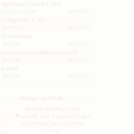
Egy átlagos család 4. rész
George V. Taylor
ma 07:57
Kolléganőm 1. rész
Timóteus
ma 07:28
Új lehetőség
Timóteus
ma 07:24
Anyósom szomszédasszonyával
Timóteus
ma 07:22
B oldal
Timóteus
ma 07:19
Manga rajzfilmek
Anya és feleség 2. rész
,
családi, anál, anya, anyós, apa,
n
férj-feleség, fia, középkorú,
meny
évvel