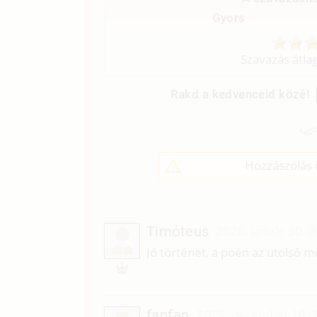
Gyors
Szavazás átla
Rakd a kedvenceid közé!
Hozzászólás í
Timóteus
2026. január 30. 
T
Jó történet, a poén az utolsó 
fanfan
2025. december 10. 