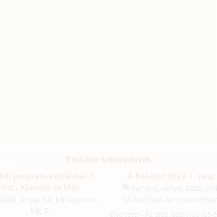
Erotikus képregények
ádi program extrákkal 1.
A Balaton titka 1. rész
rész - Klaudia és Misi
hetero, lánya, szűz, tini
ládi, anya, fia, középkorú,
szabadban-természetbe
MILF
Első rész – Az első igazi nap (25 