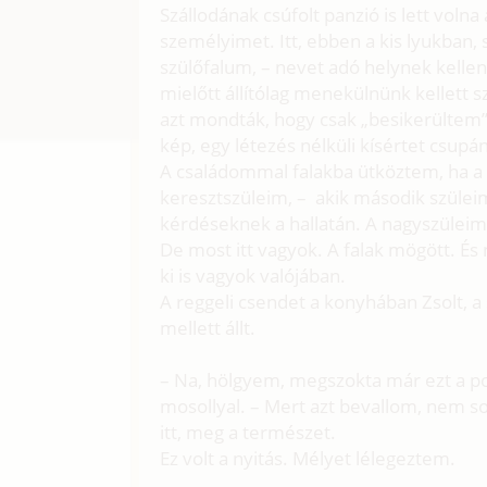
Szállodának csúfolt panzió is lett volna
személyimet. Itt, ebben a kis lyukban,
szülőfalum, – nevet adó helynek kellen
mielőtt állítólag menekülnünk kellett 
azt mondták, hogy csak „besikerültem”,
kép, egy létezés nélküli kísértet csupán
A családommal falakba ütköztem, ha a
keresztszüleim, – akik második szülei
kérdéseknek a hallatán. A nagyszüleim h
De most itt vagyok. A falak mögött. 
ki is vagyok valójában.
A reggeli csendet a konyhában Zsolt, a
mellett állt.
– Na, hölgyem, megszokta már ezt a po
mosollyal. – Mert azt bevallom, nem so
itt, meg a természet.
Ez volt a nyitás. Mélyet lélegeztem.