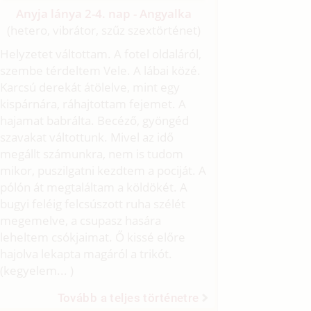
Anyja lánya 2-4. nap - Angyalka
(hetero, vibrátor, szűz szextörténet)
Helyzetet váltottam. A fotel oldaláról,
szembe térdeltem Vele. A lábai közé.
Karcsú derekát átölelve, mint egy
kispárnára, ráhajtottam fejemet. A
hajamat babrálta. Becéző, gyöngéd
szavakat váltottunk. Mivel az idő
megállt számunkra, nem is tudom
mikor, puszilgatni kezdtem a pociját. A
pólón át megtaláltam a köldökét. A
bugyi feléig felcsúszott ruha szélét
megemelve, a csupasz hasára
leheltem csókjaimat. Ő kissé előre
hajolva lekapta magáról a trikót.
(kegyelem... )
Tovább a teljes történetre