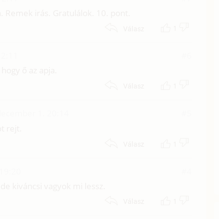
. Remek irás. Gratulálok. 10. pont.
1
Válasz
12:11
#6
hogy ő az apja.
1
Válasz
december 1. 20:14
#5
 rejt.
1
Válasz
 19:20
#4
e kiváncsi vagyok mi lessz.
1
Válasz