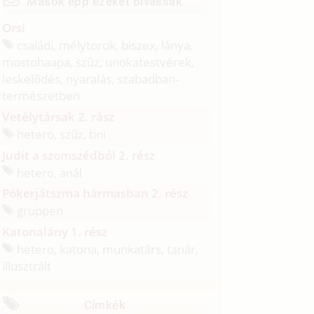
Mások épp ezeket olvassák
Orsi
családi, mélytorok, biszex, lánya,
mostohaapa, szűz, unokatestvérek,
leskelődés, nyaralás, szabadban-
természetben
Vetélytársak 2. rász
hetero, szűz, tini
Judit a szomszédból 2. rész
hetero, anál
Pókerjátszma hármasban 2. rész
gruppen
Katonalány 1. rész
hetero, katona, munkatárs, tanár,
illusztrált
Címkék