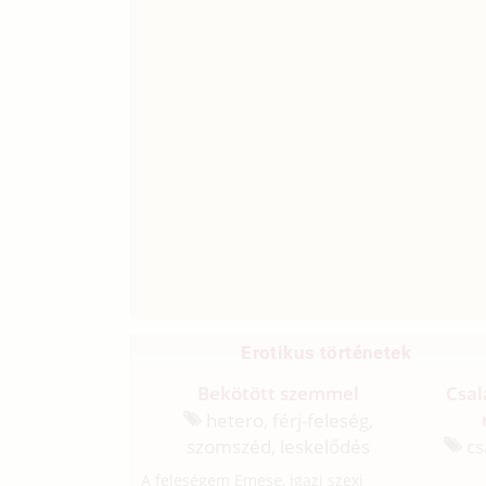
Erotikus történetek
Bekötött szemmel
Csal
hetero, férj-feleség,
szomszéd, leskelődés
csa
A feleségem Emese, igazi szexi