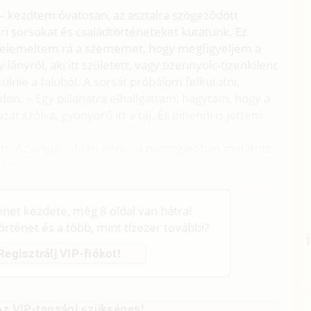
– kezdtem óvatosan, az asztalra szögeződött
 sorsokat és családtörténeteket kutatunk. Ez
. – Felemeltem rá a szememet, hogy megfigyeljem a
ányról, aki itt született, vagy tizennyolc-tizenkilenc
ülnie a faluból. A sorsát próbálom felkutatni,
on. – Egy pillanatra elhallgattam, hagytam, hogy a
at szólva, gyönyörű itt a táj. És pihenni is jöttem
őtt. Az anyja, – Mari néni – a mosogatóban matatott,
ett.
ténet kezdete, még 8 oldal van hátra!
történet és a több, mint tízezer további?
Regisztrálj VIP-fiókot!
z VIP-tagsági szükséges!