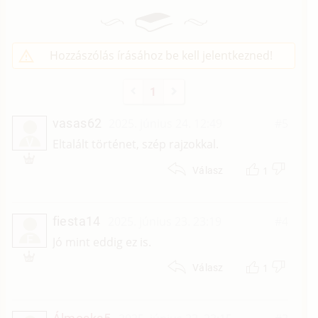
Hozzászólás írásához be kell jelentkezned!
1
vasas62
2025. június 24. 12:49
#5
V
Eltalált történet, szép rajzokkal.
1
Válasz
fiesta14
2025. június 23. 23:19
#4
F
Jó mint eddig ez is.
1
Válasz