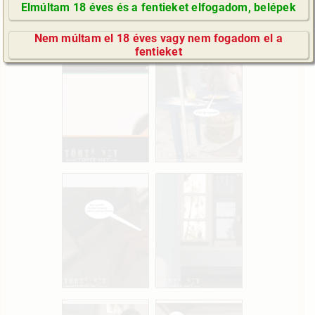
Elmúltam 18 éves és a fentieket elfogadom, belépek
(Minden résztvevő a képzelet szülötte (így nincs vérségi
GyIK / FAQ
kapcsolat közöttük), a valósággal való bármilyen egyezés
Nem múltam el 18 éves vagy nem fogadom el a
a véletlen műve.)
Impresszum
fentieket
E-mail küldése