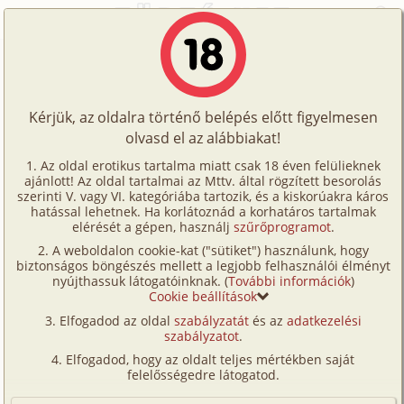
Főoldal
/
Képregények
/
Családi
/
Bakancslista 17. rész
Történetek
Bakancslista 17. rész
Képregények
Kérjük, az oldalra történő belépés előtt figyelmesen
Filmek
olvasd el az alábbiakat!
családi
,
hetero
,
apa
,
lánya
,
CGI/
számítógéppel
Írók
generált
Az oldal erotikus tartalma miatt csak 18 éven felülieknek
ajánlott! Az oldal tartalmai az Mttv. által rögzített besorolás
Tölts
Fordította:
topgold
szerinti V. vagy VI. kategóriába tartozik, és a kiskorúakra káros
Címkék
hatással lehetnek. Ha korlátoznád a korhatáros tartalmak
fel
elérését a gépen, használj
szűrőprogramot
.
Szavazás átlaga:
8.63
pont (
79
szavazat)
Kereső
A weboldalon cookie-kat ("sütiket") használunk, hogy
Te
Megjelenés:
2025. június 23.
biztonságos böngészés mellett a legjobb felhasználói élményt
VIP
nyújthassuk látogatóinknak. (
További információk
)
Hossz:
116 oldal
is!
Cookie beállítások
Elolvasva:
2 669 alkalommal
Fórum
Elfogadod az oldal
szabályzatát
és az
adatkezelési
szabályzatot
.
Versenyeink
Előzmény
Bakancslista 16. rész (családi, hetero,
Elfogadod, hogy az oldalt teljes mértékben saját
apa, lánya, szabadban-természetben,
Ügyfélszolgálat
felelősségedre látogatod.
CGI/
számítógéppel generált)
Írói segédletek