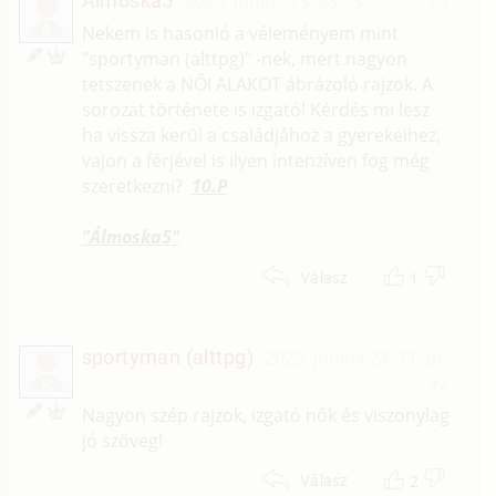
Álmoska5
2025. június 23. 23:15
#3
Á
Nekem is hasonló a véleményem mint
"sportyman (alttpg)" -nek, mert nagyon
tetszenek a NŐI ALAKOT ábrázoló rajzok. A
sorozat története is izgató! Kérdés mi lesz
ha vissza kerül a családjához a gyerekeihez,
vajon a férjével is ilyen intenzíven fog még
szeretkezni?
10.P
"Álmoska5"
1
Válasz
sportyman (alttpg)
2025. június 23. 11:26
#2
S
Nagyon szép rajzok, izgató nők és viszonylag
jó szöveg!
2
Válasz