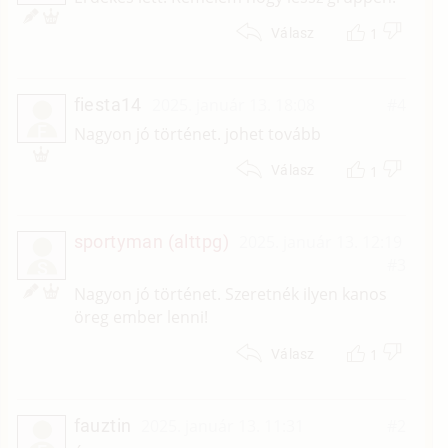
1
Válasz
fiesta14
2025. január 13. 18:08
#4
F
Nagyon jó történet. johet tovább
1
Válasz
sportyman (alttpg)
2025. január 13. 12:19
#3
S
Nagyon jó történet. Szeretnék ilyen kanos
öreg ember lenni!
1
Válasz
fauztin
2025. január 13. 11:31
#2