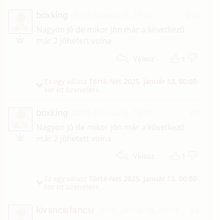
boxking
2025. február 6. 19:38
#10
B
Nagyon jó de mikor jön már a következő
már 2 jöhetett volna
1
Válasz
Ez egy válasz
Törté-Net
2025. január 13. 00:00
-
kor írt üzenetére.
boxking
2025. február 6. 19:38
#9
B
Nagyon jó de mikor jön már a következő
már 2 jöhetett volna
1
Válasz
Ez egy válasz
Törté-Net
2025. január 13. 00:00
-
kor írt üzenetére.
kivancsifancsi
2025. január 16. 09:04
#8