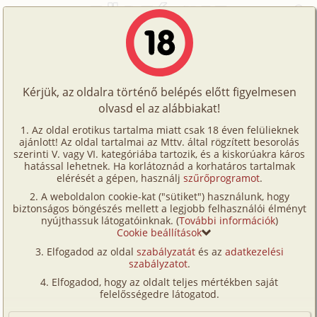
Főoldal
/
Képregények
/
Családi
/
Bakancslista 8. rész
Történetek
Bakancslista 8. rész
Képregények
Kérjük, az oldalra történő belépés előtt figyelmesen
Filmek
olvasd el az alábbiakat!
családi
,
hetero
,
apa
,
lánya
,
nyilvános helyen
,
Írók
szabadban-természetben
,
CGI/
számítógéppel
Az oldal erotikus tartalma miatt csak 18 éven felülieknek
ajánlott! Az oldal tartalmai az Mttv. által rögzített besorolás
Tölts
generált
szerinti V. vagy VI. kategóriába tartozik, és a kiskorúakra káros
Fordította:
topgold
Címkék
hatással lehetnek. Ha korlátoznád a korhatáros tartalmak
fel
elérését a gépen, használj
szűrőprogramot
.
Kereső
A weboldalon cookie-kat ("sütiket") használunk, hogy
Te
Szavazás átlaga:
8.62
pont (
97
szavazat)
biztonságos böngészés mellett a legjobb felhasználói élményt
VIP
nyújthassuk látogatóinknak. (
További információk
)
Megjelenés:
2025. január 13.
is!
Cookie beállítások
Hossz:
102 oldal
Fórum
Elfogadod az oldal
szabályzatát
és az
adatkezelési
Elolvasva:
4 970 alkalommal
szabályzatot
.
Versenyeink
Elfogadod, hogy az oldalt teljes mértékben saját
Előzmény
Bakancslista 7. rész (családi, hetero,
Ügyfélszolgálat
felelősségedre látogatod.
apa, lánya, nyilvános helyen,
Írói segédletek