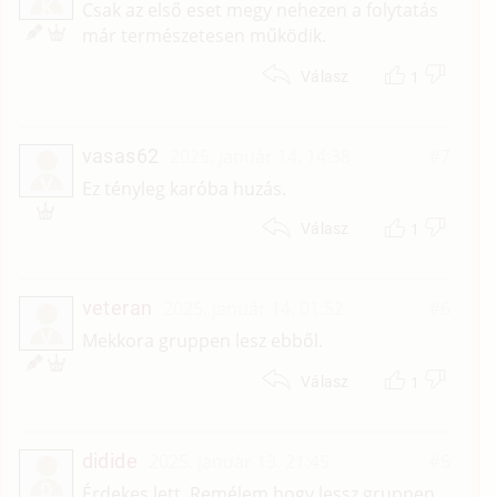
K
Csak az első eset megy nehezen a folytatás
már természetesen működik.
1
Válasz
vasas62
2025. január 14. 14:38
#7
V
Ez tényleg karóba huzás.
1
Válasz
veteran
2025. január 14. 01:52
#6
V
Mekkora gruppen lesz ebből.
1
Válasz
didide
2025. január 13. 21:45
#5
D
Érdekes lett. Remélem hogy lessz gruppen.