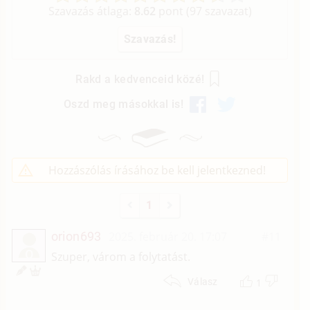
Szavazás átlaga:
8.62
pont (
97
szavazat)
Rakd a kedvenceid közé!
Oszd meg másokkal is!
Hozzászólás írásához be kell jelentkezned!
1
orion693
2025. február 20. 17:07
#11
O
Szuper, várom a folytatást.
1
Válasz