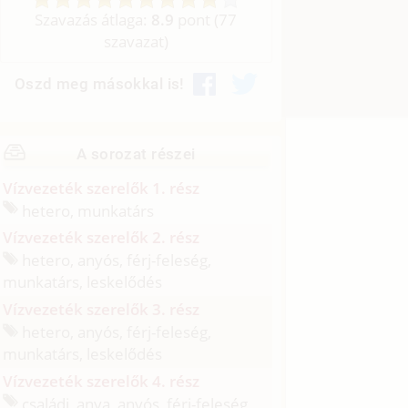
Szavazás átlaga:
8.9
pont (
77
szavazat)
Oszd meg másokkal is!
A sorozat részei
Vízvezeték szerelők 1. rész
hetero, munkatárs
Vízvezeték szerelők 2. rész
hetero, anyós, férj-feleség,
munkatárs, leskelődés
Vízvezeték szerelők 3. rész
hetero, anyós, férj-feleség,
munkatárs, leskelődés
Vízvezeték szerelők 4. rész
családi, anya, anyós, férj-feleség,