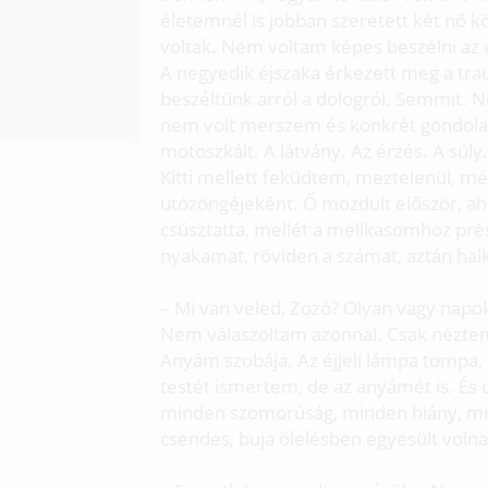
életemnél is jobban szeretett két nő k
voltak. Nem voltam képes beszélni az 
A negyedik éjszaka érkezett meg a t
beszéltünk arról a dologról. Semmit.
nem volt merszem és konkrét gondola
motoszkált. A látvány. Az érzés. A súly
Kitti mellett feküdtem, meztelenül, mé
utózöngéjeként. Ő mozdult először, a
csúsztatta, mellét a mellkasomhoz prés
nyakamat, röviden a számat, aztán halk
– Mi van veled, Zozó? Olyan vagy napok
Nem válaszoltam azonnal. Csak néztem a
Anyám szobája. Az éjjeli lámpa tompa, s
testét ismertem, de az anyámét is. É
minden szomorúság, minden hiány, mi
csendes, buja ölelésben egyesült volna