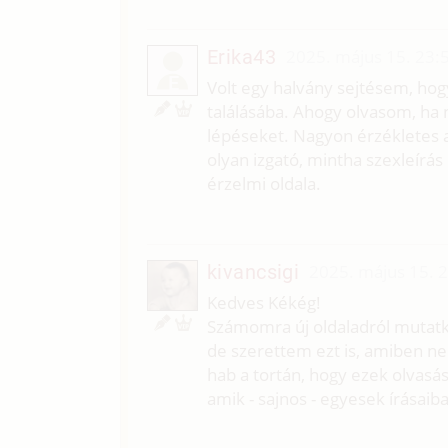
Erika43
2025. május 15. 23:
E
Volt egy halvány sejtésem, hogy
találásába. Ahogy olvasom, ha
lépéseket. Nagyon érzékletes a
olyan izgató, mintha szexleírás
érzelmi oldala.
kivancsigi
2025. május 15. 
Kedves Kékég!
Számomra új oldaladról mutatk
de szerettem ezt is, amiben n
hab a tortán, hogy ezek olvasás
amik - sajnos - egyesek írásai