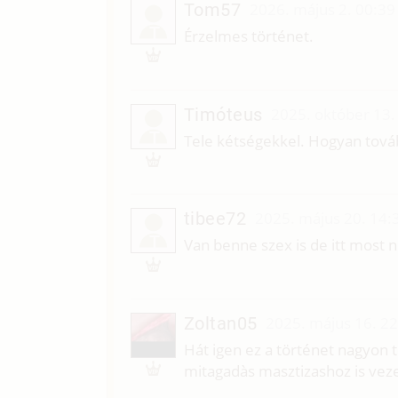
Tom57
2026. május 2. 00:39
T
Érzelmes történet.
Timóteus
2025. október 13.
T
Tele kétségekkel. Hogyan tová
tibee72
2025. május 20. 14:
T
Van benne szex is de itt most n
Zoltan05
2025. május 16. 2
Hát igen ez a történet nagyon 
mitagadàs masztizashoz is veze