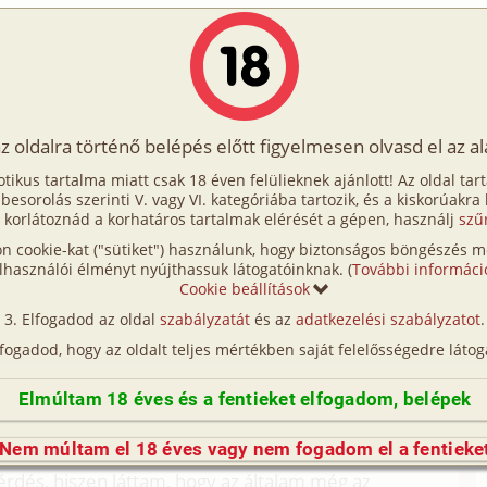
Írók
Tölts fel Te is!
Címkék
Kereső
VIP
Egyéb
az oldalra történő belépés előtt figyelmesen olvasd el az a
eték szerelők 3. rész
otikus tartalma miatt csak 18 éven felülieknek ajánlott! Az oldal tar
 szerelők 3. rész
t besorolás szerinti V. vagy VI. kategóriába tartozik, és a kiskorúakra
 korlátoznád a korhatáros tartalmak elérését a gépen, használj
szű
n cookie-kat ("sütiket") használunk, hogy biztonságos böngészés me
ész (hetero, anyós, férj-feleség, munkatárs,
lhasználói élményt nyújthassuk látogatóinknak. (
További informáci
Cookie beállítások
Elfogadod az oldal
szabályzatát
és az
adatkezelési szabályzatot
.
ész (családi, anya, anyós, férj-feleség, munkatárs,
lfogadod, hogy az oldalt teljes mértékben saját felelősségedre látog
Elmúltam 18 éves és a fentieket elfogadom, belépek
örténtekről nem beszéltünk. Bennem a gondolatok
pen elég negatív érzés is kavargott bennem. Nem
Nem múltam el 18 éves vagy nem fogadom el a fentieke
ység, nem düh vagy harag és nem bosszú volt
érdés, hiszen láttam, hogy az általam még az