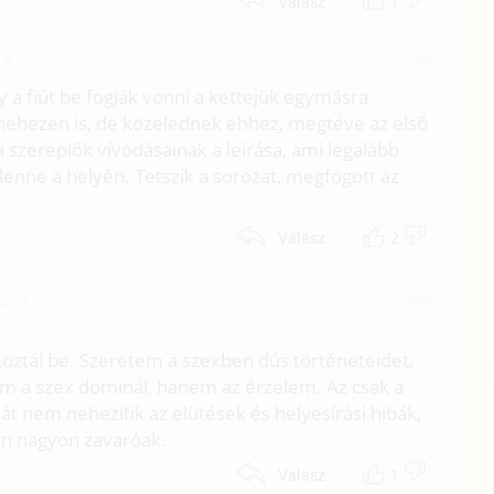
1
Válasz
58
#5
 a fiút be fogják vonni a kettejük egymásra
 nehezen is, de közelednek ehhez, megtéve az első
 szereplők vívódásainak a leírása, ami legalább
 lenne a helyén. Tetszik a sorozat, megfogott az
2
Válasz
22:37
#4
oztál be. Szeretem a szexben dús történeteidet,
em a szex dominál, hanem az érzelem. Az csak a
át nem nehezítik az elütések és helyesírási hibák,
ban nagyon zavaróak.
1
Válasz