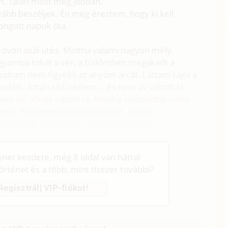
n. Talán most még jobban.
ovább beszéljek. Én meg éreztem, hogy ki kell
ngott napok óta.
gy övön aluli ütés. Mintha valami nagyon mély,
 agyamba tolult a vér, a tüdőmben megakadt a
udtam nem figyelni az anyám arcát. Láttam rajta a
dást. Aztán rád néztem... és nem az váltott ki
nem az, ahogy néztél rá. Mintha visszaadtál volna
nnem. Szeretetet. Gondoskodást. Életet.
, most már halkabban, elcsukló hangon:
ténet kezdete, még 8 oldal van hátra!
történet és a több, mint tízezer további?
Regisztrálj VIP-fiókot!