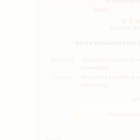
A szavazásho
Gyors
Szavazás átl
Rakd a kedvenceid közé!
Előzmény
Vízvezeték szerelők 2. r
leskelődés)
Folytatás
Vízvezeték szerelők 4. r
megcsalás)
Hozzászólás í