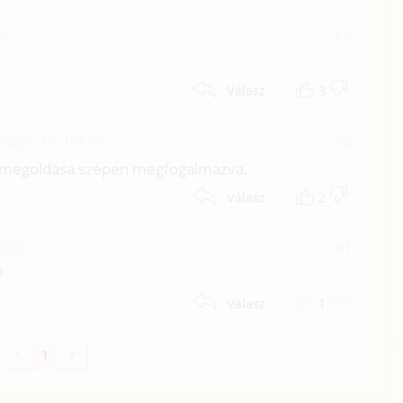
32
#3
3
Válasz
május 15. 09:56
#2
 megoldása szépen megfogalmazva.
2
Válasz
0:00
#1
?
1
Válasz
1