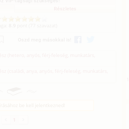
z VIP-tagsági szükséges!
Részletes
aga:
8.9
pont (
77
szavazat)
Oszd meg másokkal is!
ész (hetero, anyós, férj-feleség, munkatárs,
ész (családi, anya, anyós, férj-feleség, munkatárs,
rásához be kell jelentkezned!
1