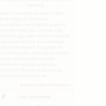
történet)
Semmit sem szóltam mikor Zoltán
kézenfogott és hármasban
kivonultunk a vendéglőből a parkba.
Este volt félhomály, a bokrok közé
mentünk egy padra. Pál nem vacakolt,
kigombolta blúzom és levette,majd
ráborult melleimre. Az egyiket két
kézzel markolta, a másikat harapdálta,
szívta. Közben Zoltán hátulról
fenekem markolászta felhúzva
szoknyám. Majd le is húzta azt, így
meztelenül álltam köztük.
Tovább a teljes történetre
Írók kerestetnek!