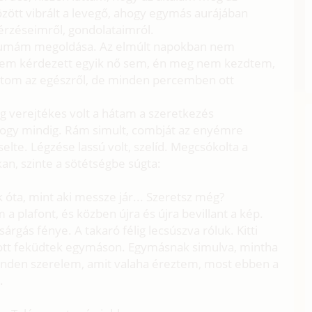
özött vibrált a levegő, ahogy egymás aurájában
érzéseimről, gondolataimról.
raumám megoldása. Az elmúlt napokban nem
 Nem kérdezett egyik nő sem, én meg nem kezdtem,
tom az egészről, de minden percemben ott
.
g verejtékes volt a hátam a szeretkezés
hogy mindig. Rám simult, combját az enyémre
elte. Légzése lassú volt, szelíd. Megcsókolta a
an, szinte a sötétségbe súgta:
 óta, mint aki messze jár... Szeretsz még?
 plafont, és közben újra és újra bevillant a kép.
árgás fénye. A takaró félig lecsúszva róluk. Kitti
s ott feküdtek egymáson. Egymásnak simulva, mintha
nden szerelem, amit valaha éreztem, most ebben a
.