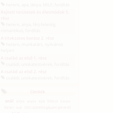
hetero, apa, lánya, MILF, fordítás
Rejtett területek és életmódok 5.
rész
hetero, anya, férj-feleség,
romantikus, fordítás
A titokzatos borász 2. rész
hetero, munkatárs, nyilvános
helyen
A család az első 1. rész
családi, unokatestvérek, fordítás
A család az első 2. rész
családi, unokatestvérek, fordítás
Címkék
anál
anya
apa
bilincs
anyós
biszex
bizarr
CGI/számítógéppel generált
buli