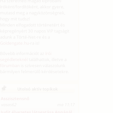
Ha szeretnéd magad kipróbálni
íróként/fordítóként, akkor gyere,
mutasd meg a nagyközönségnek,
hogy mit tudsz!
Minden elfogadott történetért és
képregényért 30 napos VIP tagságit
adunk a Törté-Net-re és a
Goldengate.hu
-ra is!
Bővebb információt az
írói
segédleteknél
találhattok, illetve a
fórumban
is szívesen válaszolunk
bármilyen felmerülő kérdésetekre.
Utolsó aktív topikok
Asszisztensnő
vasas62
ma 11:17
Judit élvezetes látogatása Annánál