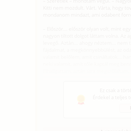
– Szeretlek – mondtam végül. – Nagyo
Kitti nem mozdult. Várt. Várta, hogy t
mondanom mindazt, ami odabent forro
– Először... először olyan volt, mint e
nagyon tiltott dolgot láttam volna. Az
levegő. Aztán... ahogy néztem... nem t
fájdalmat, a megkönnyebbülést, az odaa
valamit belőlem, amit csináltatok... ha
neki valamit, amit tőle kaptál meg be
Elhallgattam, aztán újra megszólaltam
Ez csak a tör
Érdekel a teljes 