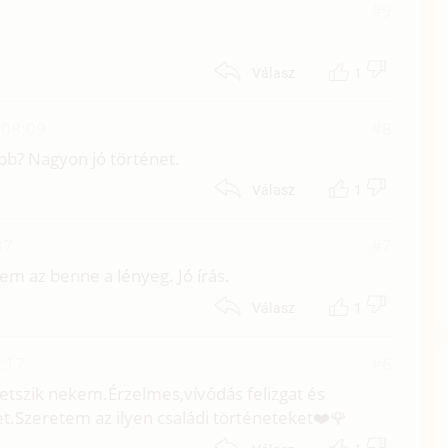
#9
1
Válasz
 08:09
#8
bb? Nagyon jó történet.
1
Válasz
37
#7
em az benne a lényeg. Jó írás.
1
Válasz
2:17
#6
tetszik nekem.Érzelmes,vívódás felizgat és
t.Szeretem az ilyen családi történeteket❤️🌹