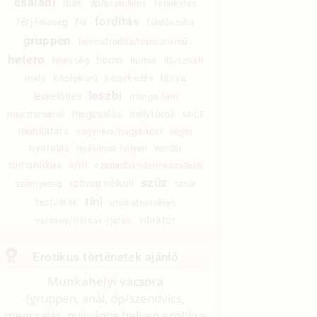
családi
diák
dp/szendvics
fenekelés
fordítás
férj-feleség
fia
fürdőszoba
gruppen
hermafrodita/transznemű
hetero
homo
híresség
humor
illusztrált
lánya
iroda
középkorú
közlekedés
leszbi
leskelődés
manga-film
megcsalás
mélytorok
maszturbáció
MILF
munkatárs
nagynéni/nagybácsi
néger
nyaralás
nyilvános helyen
rendőr
romantikus
s/m
szabadban-természetben
szűz
szöveg nélküli
szörnyeteg
tanár
tini
testvérek
unokatestvérek
vibrátor
verseny/(társas-)játék
Erotikus történetek ajánló
Munkahelyi vacsora
(gruppen, anál, dp/
szendvics,
megcsalás, nyilvános helyen erotikus