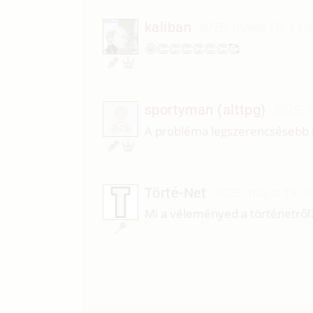
kaliban
2025. május 15. 12:
🤩👏👏👏👏👏👏🥰
sportyman (alttpg)
2025. 
S
A probléma legszerencsésebb
Törté-Net
2025. május 15. 0
Mi a véleményed a történetről