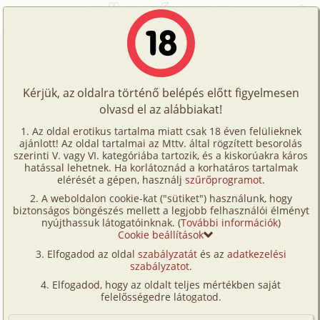
Főoldal
/
Fórum
/
Történetek
/
Megalázás
Történetek
Megalázás
Képregények
Kérjük, az oldalra történő belépés előtt figyelmesen
Filmek
olvasd el az alábbiakat!
A témához tartozó történet:
Írók
Az oldal erotikus tartalma miatt csak 18 éven felülieknek
Megalázás
ajánlott! Az oldal tartalmai az Mttv. által rögzített besorolás
Tölts
s/
m, rendőr
Lapidus
32 532 karakter
szerinti V. vagy VI. kategóriába tartozik, és a kiskorúakra káros
Címkék
hatással lehetnek. Ha korlátoznád a korhatáros tartalmak
2009. szeptember 3.
fel
elérését a gépen, használj
szűrőprogramot
.
Kereső
A weboldalon cookie-kat ("sütiket") használunk, hogy
Te
biztonságos böngészés mellett a legjobb felhasználói élményt
VIP
Hozzászólás írásához be kell jelentkezned!
nyújthassuk látogatóinknak. (
További információk
)
is!
Cookie beállítások
Fórum
Elfogadod az oldal
szabályzatát
és az
adatkezelési
szabályzatot
.
Versenyeink
1
Elfogadod, hogy az oldalt teljes mértékben saját
Ügyfélszolgálat
felelősségedre látogatod.
én55
2025. május 17. 10:49
#10
Írói segédletek