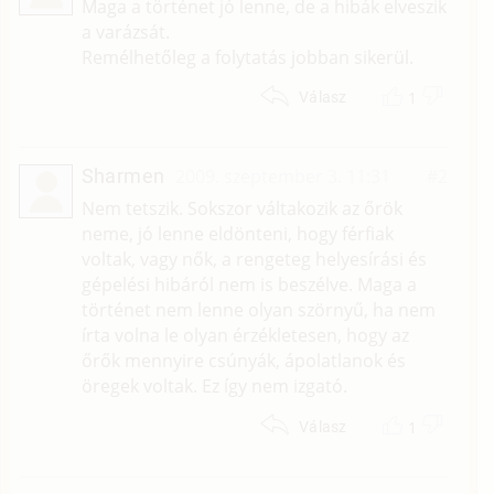
Maga a történet jó lenne, de a hibák elveszik
a varázsát.
Remélhetőleg a folytatás jobban sikerül.
1
Válasz
Sharmen
2009. szeptember 3. 11:31
#2
Nem tetszik. Sokszor váltakozik az őrök
neme, jó lenne eldönteni, hogy férfiak
voltak, vagy nők, a rengeteg helyesírási és
gépelési hibáról nem is beszélve. Maga a
történet nem lenne olyan szörnyű, ha nem
írta volna le olyan érzékletesen, hogy az
őrők mennyire csúnyák, ápolatlanok és
öregek voltak. Ez így nem izgató.
1
Válasz