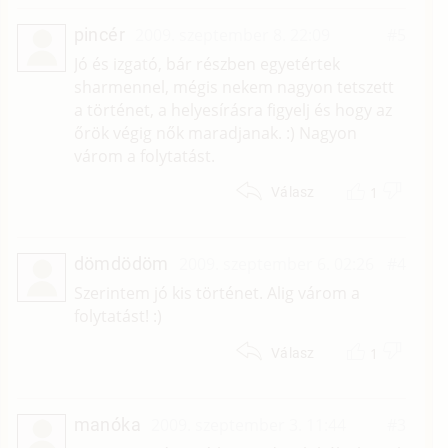
pincér
2009. szeptember 8. 22:09
#5
Jó és izgató, bár részben egyetértek
sharmennel, mégis nekem nagyon tetszett
a történet, a helyesírásra figyelj és hogy az
őrök végig nők maradjanak. :) Nagyon
várom a folytatást.
1
Válasz
dömdödöm
2009. szeptember 6. 02:26
#4
Szerintem jó kis történet. Alig várom a
folytatást! :)
1
Válasz
manóka
2009. szeptember 3. 11:44
#3