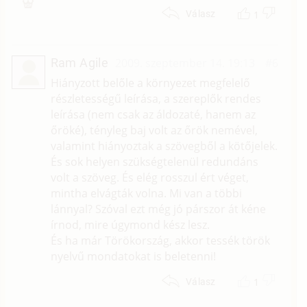
1
Válasz
Ram Agile
2009. szeptember 14. 19:13
#6
Hiányzott belőle a környezet megfelelő
részletességű leírása, a szereplők rendes
leírása (nem csak az áldozaté, hanem az
őröké), tényleg baj volt az őrök nemével,
valamint hiányoztak a szövegből a kötőjelek.
És sok helyen szükségtelenül redundáns
volt a szöveg. És elég rosszul ért véget,
mintha elvágták volna. Mi van a többi
lánnyal? Szóval ezt még jó párszor át kéne
írnod, mire úgymond kész lesz.
És ha már Törökország, akkor tessék török
nyelvű mondatokat is beletenni!
1
Válasz