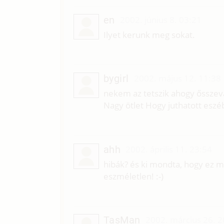
en
2002. június 8. 03:21
Ilyet kerunk meg sokat.
bygirl
2002. május 12. 11:38
nekem az tetszik ahogy ősszevál
Nagy ötlet Hogy juthatott eszéb
ahh
2002. április 11. 23:54
hibák? és ki mondta, hogy ez m
eszméletlen! :-)
TasMan
2002. március 26. 2