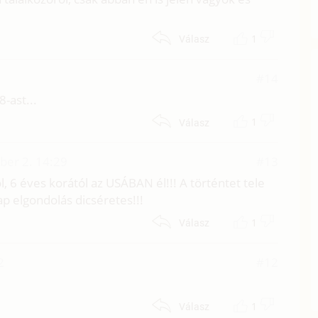
1
Válasz
#14
-ast...
1
Válasz
ber 2. 14:29
#13
, 6 éves korától az USÁBAN él!!! A történtet tele
ap elgondolás dicséretes!!!
1
Válasz
2
#12
1
Válasz