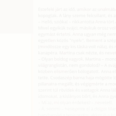
Estefelé járt az idő, amikor az unalmáb
kopogtak. A lány szeme felcsillant, és a
– Helló, szióka! – rikkantotta Anna tört
Mivel egyikük svájci, másikuk orosz vol
egymást értetni. Anna ugyan még nem s
egyetlen közös "nyelv". Bement a szépe
(mindössze egy kis táska volt nála), és
kanapéra. Martina csak nézte, és nevet
– Olyan boldog vagyok, Martina – mond
világranglistán, nem gondolod? – A svá
közben elismerően bólogatott. Anna el
tette. Csodaszép barna haja mögötte ló
pillanatra megállt, és végigmérte a mo
szerint túl rövidek és vastagok Anna lá
idomokat, a kislányos bőrt, és Anna gy
– Mi az, mi olyan érdekes? – nevetett.
– Á, semmi – hesegette el a dolgot Mar
hagyhatnád a teniszezést, akkor is a 