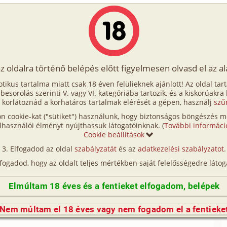
Írók
Tölts fel Te is!
Címkék
Kereső
VIP
Egyéb
az oldalra történő belépés előtt figyelmesen olvasd el az a
zcsillagok 1. rész - Anna és Martina
otikus tartalma miatt csak 18 éven felülieknek ajánlott! Az oldal tar
. rész - Anna és Martina
t besorolás szerinti V. vagy VI. kategóriába tartozik, és a kiskorúakra
 korlátoznád a korhatáros tartalmak elérését a gépen, használj
szű
n cookie-kat ("sütiket") használunk, hogy biztonságos böngészés me
 Alexandra és Jelena (vibrátor, híresség)
lhasználói élményt nyújthassuk látogatóinknak. (
További informáci
Cookie beállítások
l már csak egy labdamenet volt hátra. Anna és
Elfogadod az oldal
szabályzatát
és az
adatkezelési szabályzatot
.
 és az örömüket sem rejtették véka alá. Amikor
lfogadod, hogy az oldalt teljes mértékben saját felelősségedre látog
artina csillogó szemmel Anna fülébe súgta:
feljösz hozzám egy italra? – Anna, az orosz szépség
Elmúltam 18 éves és a fentieket elfogadom, belépek
ajánlatot, hiszen végtelenül boldog volt, és
gazán jó barátnők voltak. És mindketten eszméletlenül
Nem múltam el 18 éves vagy nem fogadom el a fentieke