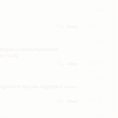
#11
1
Válasz
#10
ogatja a teniszvilág leányait.
e? Király
1
Válasz
#9
egtörtént? bárcsak megtörtént volna...
1
Válasz
0:52
#8