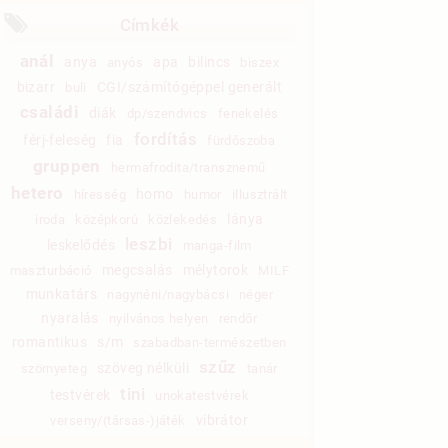
Címkék
anál
anya
apa
bilincs
anyós
biszex
bizarr
CGI/számítógéppel generált
buli
családi
diák
dp/szendvics
fenekelés
fordítás
férj-feleség
fia
fürdőszoba
gruppen
hermafrodita/transznemű
hetero
homo
híresség
humor
illusztrált
lánya
iroda
középkorú
közlekedés
leszbi
leskelődés
manga-film
megcsalás
mélytorok
maszturbáció
MILF
munkatárs
nagynéni/nagybácsi
néger
nyaralás
nyilvános helyen
rendőr
romantikus
s/m
szabadban-természetben
szűz
szöveg nélküli
szörnyeteg
tanár
tini
testvérek
unokatestvérek
vibrátor
verseny/(társas-)játék