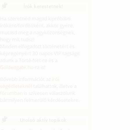
Írók kerestetnek!
Ha szeretnéd magad kipróbálni
íróként/fordítóként, akkor gyere,
mutasd meg a nagyközönségnek,
hogy mit tudsz!
Minden elfogadott történetért és
képregényért 30 napos VIP tagságit
adunk a Törté-Net-re és a
Goldengate.hu
-ra is!
Bővebb információt az
írói
segédleteknél
találhattok, illetve a
fórumban
is szívesen válaszolunk
bármilyen felmerülő kérdésetekre.
Utolsó aktív topikok