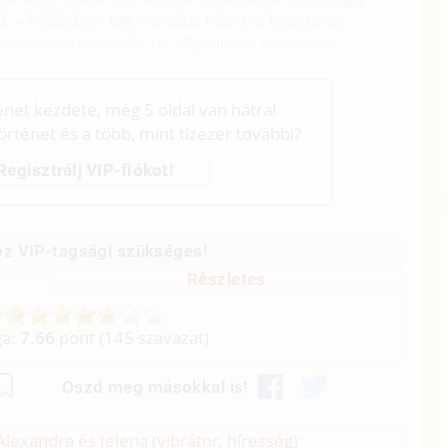
. – Miközben ezt mondta, Martina letette az
szorosan Anna mellé ült. Gyanúsan szorosan!
olyan jó nő – mosolygott Anna.
ténet kezdete, még 5 oldal van hátra!
történet és a több, mint tízezer további?
Regisztrálj VIP-fiókot!
z VIP-tagsági szükséges!
Részletes
ga:
7.66
pont (
145
szavazat)
Oszd meg másokkal is!
 Alexandra és Jelena (vibrátor, híresség)