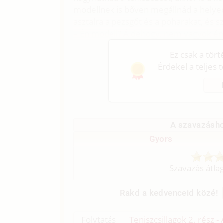
modellnek is bőven megállnád a helyed
asztalra a pezsgőt és a poharakat, és 
– Én modell? Á dehogy, nem vagyok én 
Ez csak a tör
Érdekel a teljes 
A szavazásho
Gyors
Szavazás átla
Rakd a kedvenceid közé!
Folytatás
Teniszcsillagok 2. rész -