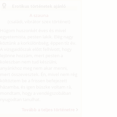
Erotikus történetek ajánló
A szauna
(családi, vibrátor szex történet)
Húgom huszonkét éves és mivel
egyetemista, pesten lakik. Elég nagy
köztünk a korkülönbség, éppen tíz év.
A vizsgaidőszak előtt felhívott, hogy
lejönne hozzám, mert pesten a
koleszban nem tud készülni,
anyánkhoz meg nem akar menni,
mert összevesztek. Én, mivel nem rég
költöztem be a frissen befejezett
házamba, és igen büszke voltam rá,
mondtam, hogy a vendégszobában
nyugodtan tanulhat.
Tovább a teljes történetre