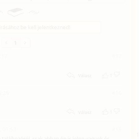
rásához be kell jelentkezned!
1
:17
#17
1
Válasz
5:25
#16
1
Válasz
. 01:53
#15
alálkozóról, csak abban én is jelen vagyok és