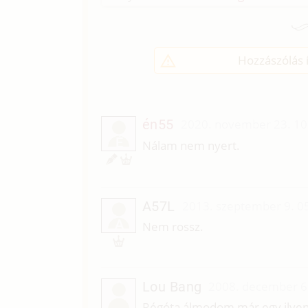
Hozzászólás í
én55
2020. november 23. 10
É
Nálam nem nyert.
A57L
2013. szeptember 9. 0
A
Nem rossz.
Lou Bang
2008. december 6
Régóta álmodom már egy ilyen t