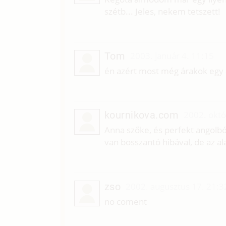
szétb... Jeles, nekem tetszett!
Tom
2003. január 4. 11:15
én azért most még árakok egy 8
kournikova.com
2002. októ
Anna szőke, és perfekt angolból
van bosszantó hibával, de az al
zso
2002. augusztus 17. 21:3
no coment