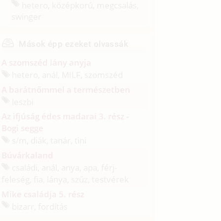
hetero, középkorú, megcsalás,
swinger
Mások épp ezeket olvassák
A szomszéd lány anyja
hetero, anál, MILF, szomszéd
A barátnőmmel a természetben
leszbi
Az ifjúság édes madarai 3. rész -
Bogi segge
s/
m, diák, tanár, tini
Búvárkaland
családi, anál, anya, apa, férj-
feleség, fia, lánya, szűz, testvérek
Mike családja 5. rész
bizarr, fordítás