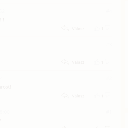
:52
#4
!!
1
Válasz
#3
1
Válasz
54
#2
rost!
1
Válasz
18:00
#1
?