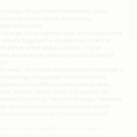
an újságot olvasgató Martina lakásának ajtaján
zonnal az ajtóhoz szökellt, és kinyitotta.
 angol akcentussal.
t, az angol volt az egyetlen nyelv, amivel meg tudták
ejtette, hogy ezen az éjszakán nem ez lesz az
n karban tartott lakásba, ledobta a cuccait
 mint aki otthon van, lehuppant az első útjába eső
ett.
ta Anna. – Azt hiszem ezzel jelentősen előrelépek a
jci éppen egy üveg pezsgőt vett elő a hűtőből,
égedetten hátradőlt a kanapén, kezét az ölébe
gott. Martina, amikor odaért a pezsgővel, egy
delltestű orosz lányt. Nem volt túl magas, némelyek
bai, de Martina imádta ezeket az izmos, feszülő
ermekien ártatlan arcát. A lány ekkor ránézett.
tina. – Csak arra gondoltam, te akár abba is
közönség kedvence lennél. Olyan szép vagy, hogy