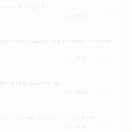
k benne kis-nagy hibák
1
Válasz
30
#7
i, hogy ezeken a lapokon csak megtortent eseteket
1
Válasz
2
#6
benne hibák ja aszőke haj
1
Válasz
11
#5
ova haja szőke (már ha láttad egyáltalán)
1
Válasz