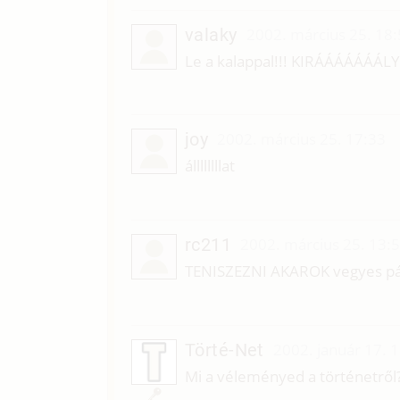
valaky
2002. március 25. 18
Le a kalappal!!! KIRÁÁÁÁÁÁÁLY!
joy
2002. március 25. 17:33
állllllllat
rc211
2002. március 25. 13:
TENISZEZNI AKAROK vegyes pá
Törté-Net
2002. január 17. 
Mi a véleményed a történetről