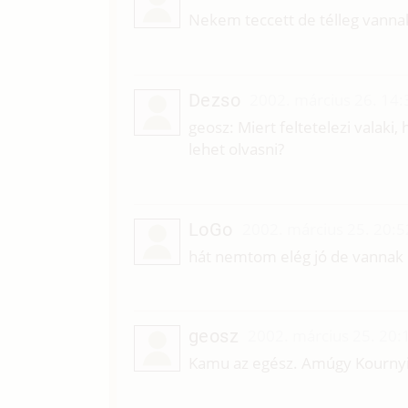
Nekem teccett de télleg vanna
Dezso
2002. március 26. 14:
geosz: Miert feltetelezi valak
lehet olvasni?
LoGo
2002. március 25. 20:5
hát nemtom elég jó de vannak 
geosz
2002. március 25. 20:
Kamu az egész. Amúgy Kournyik