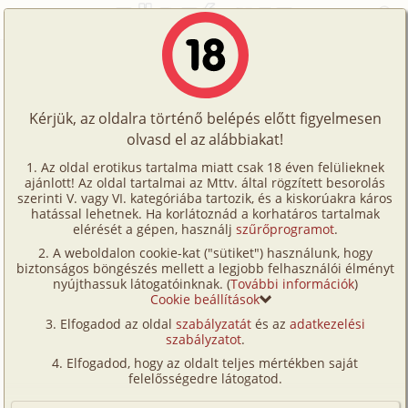
Főoldal
/
Képregények
/
Hetero
/
A lelkipásztor felesége 3. rész
Történetek
A lelkipásztor felesége 3. rész
Képregények
Kérjük, az oldalra történő belépés előtt figyelmesen
Filmek
olvasd el az alábbiakat!
hetero
,
anál
,
fenekelés
,
férj-feleség
,
MILF
,
Írók
megcsalás
,
CGI/
számítógéppel generált
,
fordítás
Az oldal erotikus tartalma miatt csak 18 éven felülieknek
ajánlott! Az oldal tartalmai az Mttv. által rögzített besorolás
Tölts
Fordította:
superman1900
szerinti V. vagy VI. kategóriába tartozik, és a kiskorúakra káros
Címkék
hatással lehetnek. Ha korlátoznád a korhatáros tartalmak
fel
elérését a gépen, használj
szűrőprogramot
.
Szavazás átlaga:
8.73
pont (
63
szavazat)
Kereső
A weboldalon cookie-kat ("sütiket") használunk, hogy
Te
Megjelenés:
2025. október 14.
biztonságos böngészés mellett a legjobb felhasználói élményt
VIP
nyújthassuk látogatóinknak. (
További információk
)
Hossz:
70 oldal
is!
Cookie beállítások
Elolvasva:
2 362 alkalommal
Fórum
Elfogadod az oldal
szabályzatát
és az
adatkezelési
szabályzatot
.
Versenyeink
Előzmény
A lelkipásztor felesége 2. rész
Elfogadod, hogy az oldalt teljes mértékben saját
(hetero)
Ügyfélszolgálat
felelősségedre látogatod.
Írói segédletek