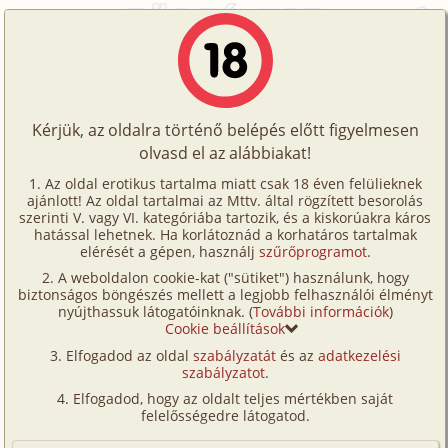
Főoldal
/
Történetek
/
Homo
/
Biszex családi kalandok 1. rész
Történetek
Biszex családi kalandok 1. rész
Képregények
Kérjük, az oldalra történő belépés előtt figyelmesen
Filmek
olvasd el az alábbiakat!
homo
Írók
ferry
Az oldal erotikus tartalma miatt csak 18 éven felülieknek
ajánlott! Az oldal tartalmai az Mttv. által rögzített besorolás
Tölts
szerinti V. vagy VI. kategóriába tartozik, és a kiskorúakra káros
Címkék
hatással lehetnek. Ha korlátoznád a korhatáros tartalmak
Szavazás átlaga:
6.42
pont (
97
szavazat)
fel
elérését a gépen, használj
szűrőprogramot
.
Kereső
Megjelenés:
2017. szeptember 12.
A weboldalon cookie-kat ("sütiket") használunk, hogy
Te
Hossz:
13 266 karakter
biztonságos böngészés mellett a legjobb felhasználói élményt
VIP
nyújthassuk látogatóinknak. (
További információk
)
Elolvasva:
4 965 alkalommal
is!
Cookie beállítások
Fórum
Elfogadod az oldal
szabályzatát
és az
adatkezelési
Folytatás
Biszex családi kalandok 2. rész
szabályzatot
.
Versenyeink
(családi, anya, fia)
Elfogadod, hogy az oldalt teljes mértékben saját
Ügyfélszolgálat
felelősségedre látogatod.
Miután majdnem mindent elvesztetünk, döntött úgy
Írói segédletek