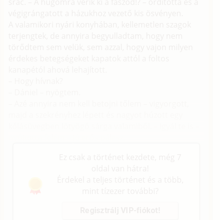
srác. – A húgomra verik ki a faszod!? – ordította és a
végigrángatott a házukhoz vezető kis ösvényen.
A valamikori nyári konyhában, kellemetlen szagok
terjengtek, de annyira begyulladtam, hogy nem
törődtem sem velük, sem azzal, hogy vajon milyen
érdekes betegségeket kapatok attól a foltos
kanapétól ahová lehajított.
– Hogy hívnak?
– Dániel – nyögtem.
– Azé annyira nem kell betojni tőlem – vigyorgott,
majd a szekrényhez lépett és nagyot húzott egy
kólásüvegben lötyögő sárga valamiből. – Igyál te is –
nyújtotta felém – jó erős pálesz.
Ez csak a történet kezdete, még 7
oldal van hátra!
Érdekel a teljes történet és a több,
mint tízezer további?
Regisztrálj VIP-fiókot!