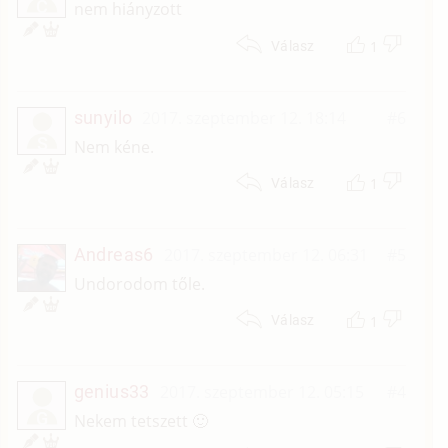
C
nem hiányzott
1
Válasz
sunyilo
2017. szeptember 12. 18:14
#6
S
Nem kéne.
1
Válasz
Andreas6
2017. szeptember 12. 06:31
#5
Undorodom tőle.
1
Válasz
genius33
2017. szeptember 12. 05:15
#4
G
Nekem tetszett 🙂