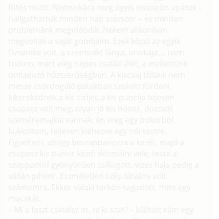
fűtés miatt. Nemsokára meg úgyis visszajön apátok –
hallgathattuk minden nap százszor – és minden
problémánk megoldódik. Nekem akkoriban
megvoltak a saját gondjaim. Ezek közül az egyik
Dzsenike volt, a szomszéd lánya, unokája,... nem
tudom, mert elég népes család élet, a mellettünk
omladozó házszerűségben. A kiscsaj tőlünk nem
mesze csordogáló patakban szokott fürdeni.
kikerekednek a kis cicijei, a kis puncija tejesen
csupasz volt még, olyan jó kis húsos, duzzadt
szeméremajkai vannak, én meg egy bokorból
kukkoltam, teljesen kiéhezve egy női testre.
Figyeltem, ahogy beszappanozza a kezét, majd a
csupasz kis puncit kezdi dörzsölni vele, teste a
szappantól gyönyörűen csillogott, vizes haja pedig a
vállán pihent. Eszméletlen szép látvány volt
számomra. Ekkor valaki tarkón ragadott, mint egy
macskát.
– Mi a faszt csinálsz itt, te ki szar? – kiáltott rám egy