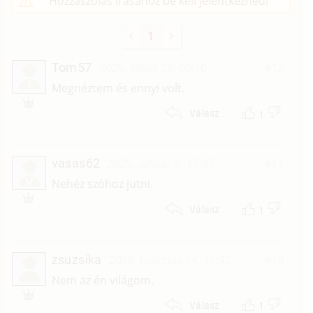
Hozzászólás írásához be kell jelentkezned!
1
Tom57
2025. július 28. 00:10
#12
T
Megnéztem és ennyi volt.
1
Válasz
vasas62
2025. január 8. 15:05
#11
V
Nehéz szóhoz jutni.
1
Válasz
zsuzsika
2018. március 14. 10:42
#10
Nem az én világom.
1
Válasz