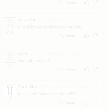
1
Válasz
vakon54
2017. szeptember 12. 03:23
#3
V
A buziskodás nemkellettvolna bele.
1
Válasz
A57L
2017. szeptember 12. 02:43
#2
A
Nem lett rossz.6P
1
Válasz
Törté-Net
2017. szeptember 12. 00:00
#1
Mi a véleményed a történetről?
1
Válasz