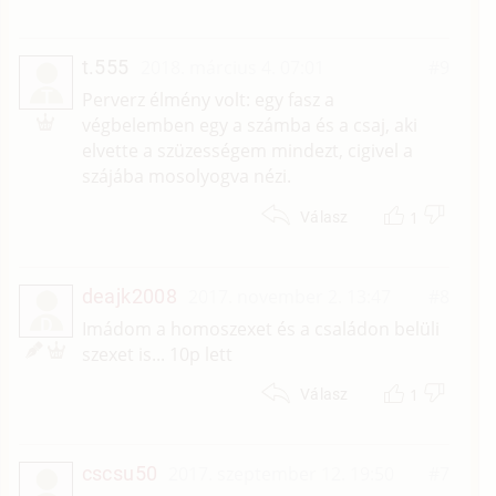
t.555
2018. március 4. 07:01
#9
T
Perverz élmény volt: egy fasz a
végbelemben egy a számba és a csaj, aki
elvette a szüzességem mindezt, cigivel a
szájába mosolyogva nézi.
1
Válasz
deajk2008
2017. november 2. 13:47
#8
D
Imádom a homoszexet és a családon belüli
szexet is... 10p lett
1
Válasz
cscsu50
2017. szeptember 12. 19:50
#7