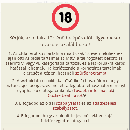
Főoldal
/
Történetek
/
Hetero
/
A banán
Történetek
A banán
Képregények
Kérjük, az oldalra történő belépés előtt figyelmesen
Filmek
olvasd el az alábbiakat!
hetero
,
anál
,
vibrátor
Írók
analista
Az oldal erotikus tartalma miatt csak 18 éven felülieknek
ajánlott! Az oldal tartalmai az Mttv. által rögzített besorolás
Tölts
szerinti V. vagy VI. kategóriába tartozik, és a kiskorúakra káros
Címkék
hatással lehetnek. Ha korlátoznád a korhatáros tartalmak
Szavazás átlaga:
6.86
pont (
51
szavazat)
fel
elérését a gépen, használj
szűrőprogramot
.
Kereső
Megjelenés:
2001. november 11.
A weboldalon cookie-kat ("sütiket") használunk, hogy
Te
Hossz:
5 538 karakter
biztonságos böngészés mellett a legjobb felhasználói élményt
VIP
nyújthassuk látogatóinknak. (
További információk
)
Elolvasva:
2 777 alkalommal
is!
Cookie beállítások
Fórum
Elfogadod az oldal
szabályzatát
és az
adatkezelési
A kastély, ahol minden álom történt, nagyon nagy,
szabályzatot
.
Versenyeink
rengeteg szóba van még benne, amit fel kell fedezni?
Elfogadod, hogy az oldalt teljes mértékben saját
A mostani álmom fényes nappal történt egy világos
Ügyfélszolgálat
felelősségedre látogatod.
szobában, egy nagyon világos szobában. Lenge
Írói segédletek