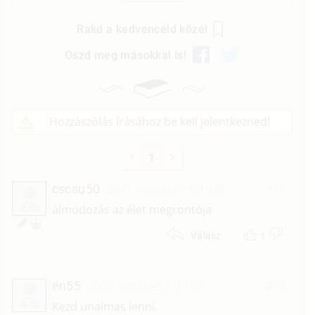
Rakd a kedvenceid közé!
Oszd meg másokkal is!
Hozzászólás írásához be kell jelentkezned!
1
cscsu50
2021. február 14. 19:55
#11
C
álmodozás az élet megrontója
1
Válasz
én55
2020. október 7. 17:09
#10
É
Kezd unalmas lenni.