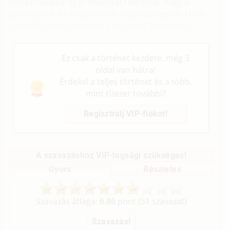
merev farokkal egy? műfarkat? kerestél, hogy a
gyönyörünk és az izgalmunk nagyobb legyen. Máris
sikerült? Miután kivetted a kosárból, odatetted a
farkad mellé a banánt és összemérted őket.
Ez csak a történet kezdete, még 3
oldal van hátra!
Érdekel a teljes történet és a több,
mint tízezer további?
Regisztrálj VIP-fiókot!
A szavazáshoz VIP-tagsági szükséges!
Gyors
Részletes
Szavazás átlaga:
6.86
pont (
51
szavazat)