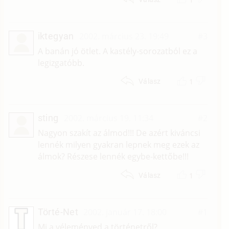
iktegyan
2002. március 23. 19:49
#3
A banán jó ötlet. A kastély-sorozatból ez a
legizgatóbb.
1
Válasz
sting
2002. március 19. 11:34
#2
Nagyon szakít az álmod!!! De azért kiváncsi
lennék milyen gyakran lepnek meg ezek az
álmok? Részese lennék egybe-kettőbe!!!
1
Válasz
Törté-Net
2002. január 17. 18:00
#1
Mi a véleményed a történetről?