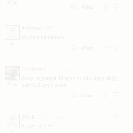
1
Válasz
zoltan611230
2019. január 8. 01:30
#9
Z
Jó volt a banánnak.
1
Válasz
Andreas6
2017. szeptember 30. 09:10
#8
Annyira gyenge, főleg mint írás, hogy végig
sem tudtam olvasni.
1
Válasz
A57L
2014. május 3. 07:16
#7
A
Ez gyenge lett.