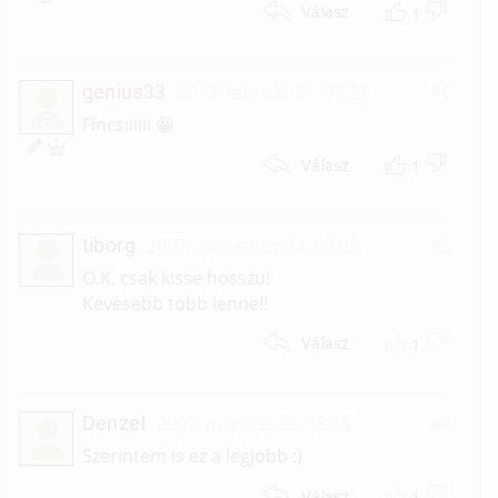
1
Válasz
genius33
2013. február 21. 07:23
#6
G
Fincsiiiiii 😀
1
Válasz
tiborg
2007. augusztus 24. 09:09
#5
O.K. csak kisse hosszu!
Kevesebb tobb lenne!!
1
Válasz
Denzel
2002. március 28. 13:35
#4
Szerintem is ez a legjobb :)
1
Válasz