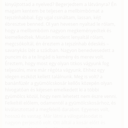
kinyújtottad a nyelved? Begerjedtem a látványra? Én
magam kentem be teljesen a mellbimbómat a
tejszínhabbal. Egy ujjal csináltam, lassan, kéjt
ébresztve benned. Ol yan hevesen nyaltad le rólam,
hogy a mellbimbóim nagyon megkeményedtek és
kiemelkedtek. Miután mindent lenyaltál rólam,
megcsókoltál, én éreztem a tejszínhab édeskés –
savanykás ízét a szádban. Nagyon benedvesedett a
puncim és a te lingád is kemény és merev volt.
Éreztem, hogy most egy olyan titkos vágyunk fog
teljesülni, mire már régóta vágyunk. Ehhez egy
idegen eszközt kellett találnunk. Meg is volt? a
banánfüzér a gyümölcskosár kellős közepén olyan
hívogatóan és kéjesen emelkedett ki a többi
gyümölcs közül, hogy nem lehetett nem észre venni.
Felkeltél előlem, odamentél a gyümölcskosárhoz, és
kiválasztottad a megfelelő darabot. Egyenes volt,
hosszú és vastag. Már látni a válogatásodat is
nagyon gerjesztő volt. Ott álltál a kosár előtt és