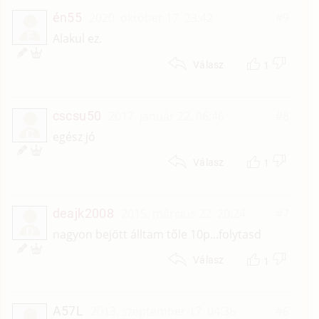
én55
2020. október 17. 23:42
#9
É
Alakul ez.
1
Válasz
cscsu50
2017. január 22. 06:46
#8
C
egész jó
1
Válasz
deajk2008
2015. március 22. 20:24
#7
D
nagyon bejött álltam tőle 10p...folytasd
1
Válasz
A57L
2013. szeptember 17. 04:36
#6