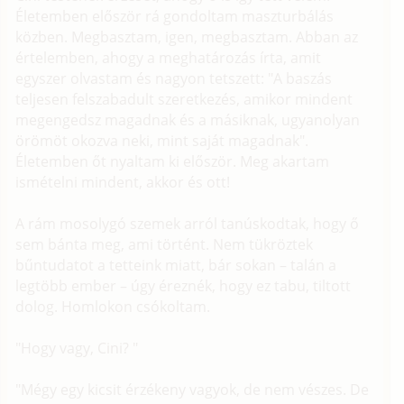
Életemben először rá gondoltam maszturbálás
közben. Megbasztam, igen, megbasztam. Abban az
értelemben, ahogy a meghatározás írta, amit
egyszer olvastam és nagyon tetszett: "A baszás
teljesen felszabadult szeretkezés, amikor mindent
megengedsz magadnak és a másiknak, ugyanolyan
örömöt okozva neki, mint saját magadnak".
Életemben őt nyaltam ki először. Meg akartam
ismételni mindent, akkor és ott!
A rám mosolygó szemek arról tanúskodtak, hogy ő
sem bánta meg, ami történt. Nem tükröztek
bűntudatot a tetteink miatt, bár sokan – talán a
legtöbb ember – úgy éreznék, hogy ez tabu, tiltott
dolog. Homlokon csókoltam.
"Hogy vagy, Cini? "
"Mégy egy kicsit érzékeny vagyok, de nem vészes. De