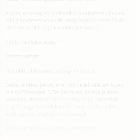
Atyám, ez a csaj gondolkodik! Ha rajtam múlt volna,
addig hevertem volna itt, amíg Anyu be nem jön őt
ébreszteni. Hű, az jó kis móka lett volna!
"Jobb, ha olajra lépek. "
Megcsókoltam.
"Később találkozunk, kishúgom. Dettó. "
Dettó. A titkos jelszó, amit múlt éjjel találtam ki. Azt
jelenti: "Szeretlek! ". Ezt bármikor, bárhol ki lehet
mondani, de ha azt mondanám, hogy "Szeretlek,
hugi! ", vagy "Szeretlek, Cini! ", Anyu és Apu előtt,
attól biztosan rögtön lehidalnának.
Amikor az ajtóhoz értem, utánam szólt: