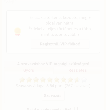
"Várj! "
Ez csak a történet kezdete, még 9
oldal van hátra!
Érdekel a teljes történet és a több,
mint tízezer további?
Regisztrálj VIP-fiókot!
A szavazáshoz VIP-tagsági szükséges!
Gyors
Részletes
Szavazás átlaga:
8.64
pont (
267
szavazat)
Rakd a kedvenceid közé!