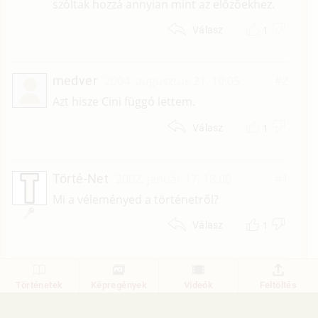
szóltak hozzá annyian mint az előzőekhez.
1
Válasz
medver
2004. augusztus 21. 10:05
#2
Azt hisze Cini függó lettem.
1
Válasz
Törté-Net
2002. január 17. 18:00
#1
Mi a véleményed a történetről?
1
Válasz
1
Történetek
Képregények
Videók
Feltöltés