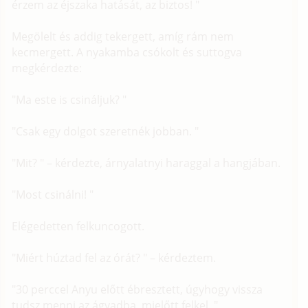
érzem az éjszaka hatását, az biztos! "
Megölelt és addig tekergett, amíg rám nem
kecmergett. A nyakamba csókolt és suttogva
megkérdezte:
"Ma este is csináljuk? "
"Csak egy dolgot szeretnék jobban. "
"Mit? " – kérdezte, árnyalatnyi haraggal a hangjában.
"Most csinálni! "
Elégedetten felkuncogott.
"Miért húztad fel az órát? " – kérdeztem.
"30 perccel Anyu előtt ébresztett, úgyhogy vissza
tudsz menni az ágyadba, mielőtt felkel. "