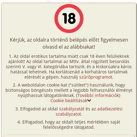
Főoldal
/
Történetek
/
Családi
/
Cini 4. rész: Éjféli találkáim Cinivel (2. nap)
Történetek
Cini 4. rész: Éjféli találkáim Cinivel
Képregények
(2. nap)
Kérjük, az oldalra történő belépés előtt figyelmesen
Filmek
olvasd el az alábbiakat!
Írók
családi
,
testvérek
,
fordítás
Az oldal erotikus tartalma miatt csak 18 éven felülieknek
ajánlott! Az oldal tartalmai az Mttv. által rögzített besorolás
Tölts
Master Yoda
szerinti V. vagy VI. kategóriába tartozik, és a kiskorúakra káros
Címkék
hatással lehetnek. Ha korlátoznád a korhatáros tartalmak
fel
elérését a gépen, használj
szűrőprogramot
.
Szavazás átlaga:
8.64
pont (
267
szavazat)
Kereső
A weboldalon cookie-kat ("sütiket") használunk, hogy
Te
Megjelenés:
2002. január 5.
biztonságos böngészés mellett a legjobb felhasználói élményt
VIP
nyújthassuk látogatóinknak. (
További információk
)
Hossz:
19 451 karakter
is!
Cookie beállítások
Elolvasva:
6 137 alkalommal
Fórum
Elfogadod az oldal
szabályzatát
és az
adatkezelési
szabályzatot
.
Versenyeink
Előzmény
Cini 3. rész: Éjféli találkáim Cinivel (1.
Elfogadod, hogy az oldalt teljes mértékben saját
nap) (családi, szűz, testvérek,
Ügyfélszolgálat
felelősségedre látogatod.
fordítás)
Írói segédletek