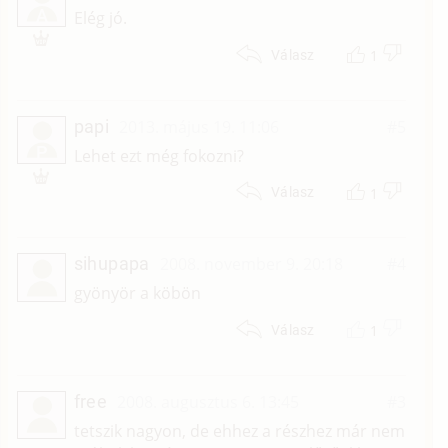
A
Elég jó.
1
Válasz
papi
2013. május 19. 11:06
#5
P
Lehet ezt még fokozni?
1
Válasz
sihupapa
2008. november 9. 20:18
#4
gyönyör a köbön
1
Válasz
free
2008. augusztus 6. 13:45
#3
tetszik nagyon, de ehhez a részhez már nem