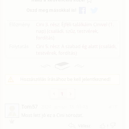
Oszd meg másokkal is!
Előzmény
Cini 3. rész: Éjféli találkáim Cinivel (1.
nap) (családi, szűz, testvérek,
fordítás)
Folytatás
Cini 5. rész: A szabad ég alatt (családi,
testvérek, fordítás)
Hozzászólás írásához be kell jelentkezned!
1
Tom57
2024. január 18. 01:43
#13
T
Most lett jó ez a Cini sorozat.
1
Válasz