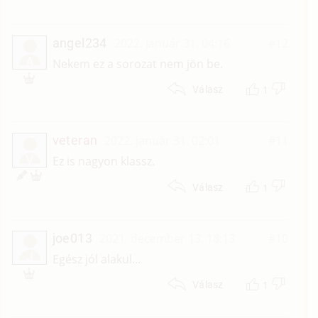
angel234
2022. január 31. 04:16
#12
A
Nekem ez a sorozat nem jön be.
1
Válasz
veteran
2022. január 31. 02:01
#11
V
Ez is nagyon klassz.
1
Válasz
joe013
2021. december 13. 18:13
#10
J
Egész jól alakul...
1
Válasz