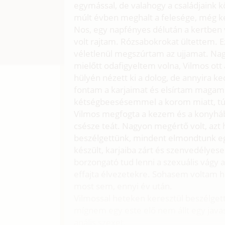
egymással, de valahogy a családjaink k
múlt évben meghalt a felesége, még k
Nos, egy napfényes délután a kertben 
volt rajtam. Rózsabokrokat ültettem. Ez
véletlenül megszúrtam az ujjamat. Nagy
mielőtt odafigyeltem volna, Vilmos ott
hülyén nézett ki a dolog, de annyira k
fontam a karjaimat és elsírtam magam. 
kétségbeesésemmel a korom miatt, túl
Vilmos megfogta a kezem és a konyhába
csésze teát. Nagyon megértő volt, azt
beszélgettünk, mindent elmondtunk e
készült, karjaiba zárt és szenvedélyese
borzongató tud lenni a szexuális vágy a
effajta élvezetekre. Sohasem voltam h
most sem, ennyi év után.
Vilmossal heteken keresztül beszélgett
mígnem egy este elő nem állt egy java
anális szexet.