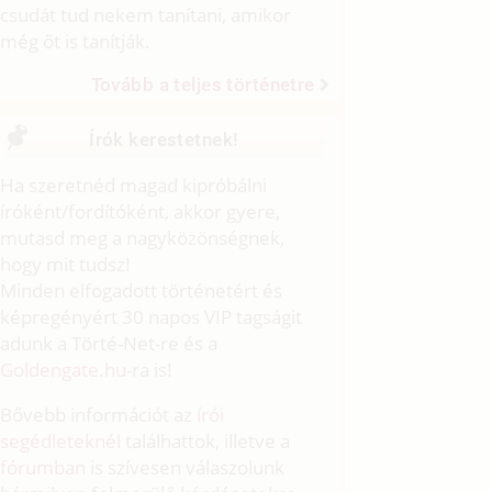
csudát tud nekem tanítani, amikor
még őt is tanítják.
Tovább a teljes történetre
Írók kerestetnek!
Ha szeretnéd magad kipróbálni
íróként/fordítóként, akkor gyere,
mutasd meg a nagyközönségnek,
hogy mit tudsz!
Minden elfogadott történetért és
képregényért 30 napos VIP tagságit
adunk a Törté-Net-re és a
Goldengate.hu
-ra is!
Bővebb információt az
írói
segédleteknél
találhattok, illetve a
fórumban
is szívesen válaszolunk