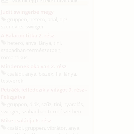
Mások épp ezeket olvassák
Judit swingerbe megy
gruppen, hetero, anál, dp/
szendvics, swinger
A Balaton titka 2. rész
hetero, anya, lánya, tini,
szabadban-természetben,
romantikus
Mindennek oka van 2. rész
családi, anya, biszex, fia, lánya,
testvérek
Petráék felfedezik a világot 9. rész -
Felizgatva
gruppen, diák, szűz, tini, nyaralás,
swinger, szabadban-természetben
Mike családja 6. rész
családi, gruppen, vibrátor, anya,