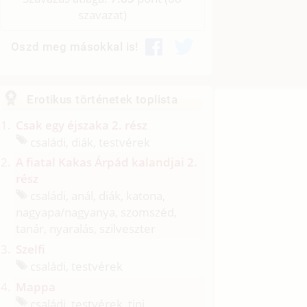
szavazat)
Oszd meg másokkal is!
Erotikus történetek toplista
Csak egy éjszaka 2. rész
családi, diák, testvérek
A fiatal Kakas Árpád kalandjai 2.
rész
családi, anál, diák, katona,
nagyapa/
nagyanya, szomszéd,
tanár, nyaralás, szilveszter
Szelfi
családi, testvérek
Mappa
családi, testvérek, tini