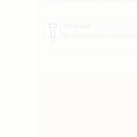
Törté-Net
2002. január 17. 
Mi a véleményed a történetről