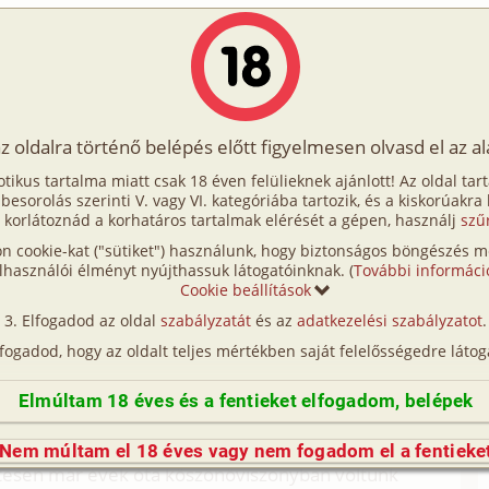
Írók
Tölts fel Te is!
Címkék
Kereső
VIP
Egyéb
az oldalra történő belépés előtt figyelmesen olvasd el az a
 hűtlenség
otikus tartalma miatt csak 18 éven felülieknek ajánlott! Az oldal tar
s hűtlenség
t besorolás szerinti V. vagy VI. kategóriába tartozik, és a kiskorúakra
 korlátoznád a korhatáros tartalmak elérését a gépen, használj
szű
n cookie-kat ("sütiket") használunk, hogy biztonságos böngészés me
gy kollégista gyermekkel. A múlt évben, amikor
lhasználói élményt nyújthassuk látogatóinknak. (
További informáci
ször életemben egyedül éreztem magam. A férjem
Cookie beállítások
ónapban legalább két hetet úton van, ha nem
Elfogadod az oldal
szabályzatát
és az
adatkezelési szabályzatot
.
znak ezt, amíg a gyerekek itthon voltak, de amikor
lfogadod, hogy az oldalt teljes mértékben saját felelősségedre látog
depressziós lettem.
orú nőknél a különböző női magazinokban, de
Elmúltam 18 éves és a fentieket elfogadom, belépek
megtörténhet. Hogy elüssem az időt, eldöntöttem,
ünket. A kerti munkálkodásaim közben találkoztam a
Nem múltam el 18 éves vagy nem fogadom el a fentieke
tesen már évek óta köszönőviszonyban voltunk