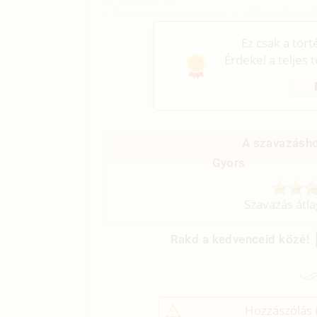
– Természetesen nem. – válaszoltam h
Ez csak a tör
Érdekel a teljes 
A szavazásho
Gyors
Szavazás átl
Rakd a kedvenceid közé!
Hozzászólás í