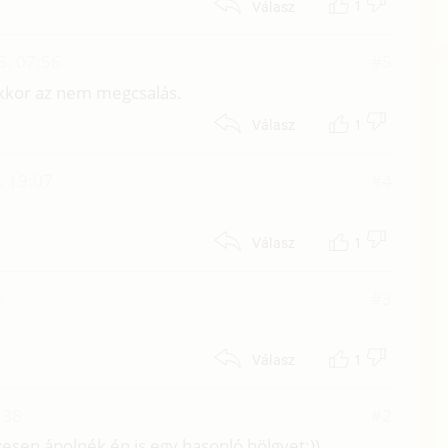
1
Válasz
5. 07:56
#5
akkor az nem megcsalás.
1
Válasz
. 19:07
#4
1
Válasz
6
#3
1
Válasz
:38
#2
vesen ápolnék én is egy hasonló hölgyet:))