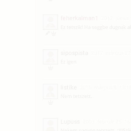
feherkalman1
2017. június 
F
Ez tetszik! Ha seggbe dugnak 
sipospista
2017. március 22
S
Ez igen
listike
2015. március 8. 13:1
L
Nem tetszett.
Lupuss
2003. február 25. 16
Nekem nagyon tetszett..:)))Szí