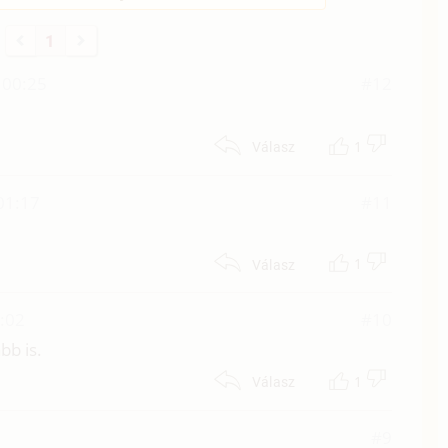
1
 00:25
#12
1
Válasz
01:17
#11
1
Válasz
5:02
#10
bb is.
1
Válasz
#9