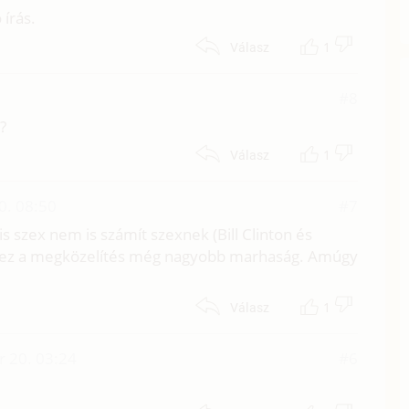
írás.
1
Válasz
#8
?
1
Válasz
0. 08:50
#7
is szex nem is számít szexnek (Bill Clinton és
de ez a megközelítés még nagyobb marhaság. Amúgy
1
Válasz
r 20. 03:24
#6