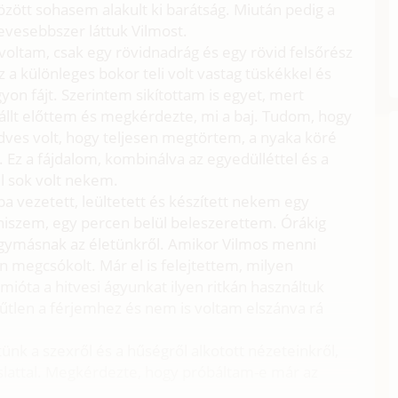
özött sohasem alakult ki barátság. Miután pedig a
evesebbszer láttuk Vilmost.
voltam, csak egy rövidnadrág és egy rövid felsőrész
 a különleges bokor teli volt vastag tüskékkel és
on fájt. Szerintem sikítottam is egyet, mert
 állt előttem és megkérdezte, mi a baj. Tudom, hogy
edves volt, hogy teljesen megtörtem, a nyaka köré
Ez a fájdalom, kombinálva az egyedülléttel és a
 sok volt nekem.
 vezetett, leültetett és készített nekem egy
 hiszem, egy percen belül beleszerettem. Órákig
gymásnak az életünkről. Amikor Vilmos menni
n megcsókolt. Már el is felejtettem, milyen
mióta a hitvesi ágyunkat ilyen ritkán használtuk
űtlen a férjemhez és nem is voltam elszánva rá
ünk a szexről és a hűségről alkotott nézeteinkről,
slattal. Megkérdezte, hogy próbáltam-e már az