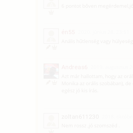
A
6 pontot bőven megérdemel,jó 
én55
2020. június 28. 23:51
É
Anális hűtlenség vagy hülyeség
Andreas6
2019. augusztus 2
Azt már hallottam, hogy az orál
Monika az orális szobában), 
egész jó kis írás.
zoltan611230
2018. októbe
Z
Nem rossz ,jó szomszéd .