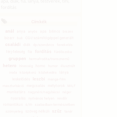
apa, diák, fia, lánya, testvérek, tini,
fordítás
Címkék
anál
anya
apa
bilincs
anyós
biszex
bizarr
CGI/számítógéppel generált
buli
családi
diák
dp/szendvics
fenekelés
fordítás
férj-feleség
fia
fürdőszoba
gruppen
hermafrodita/transznemű
hetero
homo
híresség
humor
illusztrált
lánya
iroda
középkorú
közlekedés
leszbi
leskelődés
manga-film
megcsalás
mélytorok
maszturbáció
MILF
munkatárs
nagynéni/nagybácsi
néger
nyaralás
nyilvános helyen
rendőr
romantikus
s/m
szabadban-természetben
szűz
szöveg nélküli
szörnyeteg
tanár