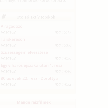
bármilyen felmerülő kérdésetekre.
Utolsó aktív topikok
A ragadozó
vasas62
ma 15:17
Társkeresőn
vasas62
ma 15:08
Szüzességem elvesztése
vasas62
ma 14:58
Egy viharos éjszaka után 1. rész
vasas62
ma 14:46
80-as évek 22. rész - Dorottya
vasas62
ma 14:32
Manga rajzfilmek