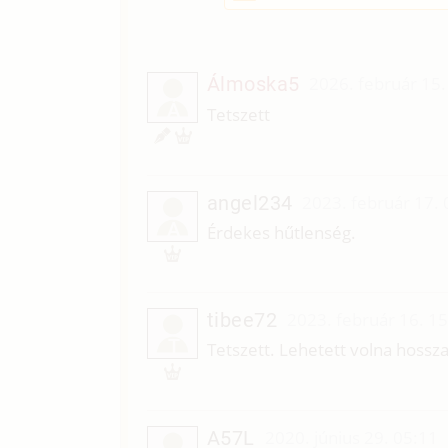
Álmoska5
2026. február 15.
Á
Tetszett
angel234
2023. február 17. 
A
Érdekes hűtlenség.
tibee72
2023. február 16. 1
T
Tetszett. Lehetett volna hossza
A57L
2020. június 29. 05:11