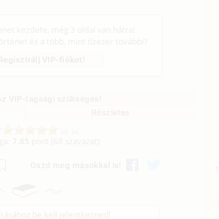
atározottan.
ténet kezdete, még 3 oldal van hátra!
történet és a több, mint tízezer további?
Regisztrálj VIP-fiókot!
z VIP-tagsági szükséges!
Részletes
aga:
7.85
pont (
68
szavazat)
Oszd meg másokkal is!
rásához be kell jelentkezned!