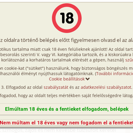
Írók
Tölts fel Te is!
Címkék
Kereső
VIP
Egyéb
az oldalra történő belépés előtt figyelmesen olvasd el az a
en 1. rész
otikus tartalma miatt csak 18 éven felülieknek ajánlott! Az oldal tar
eten 1. rész
t besorolás szerinti V. vagy VI. kategóriába tartozik, és a kiskorúakra
 korlátoznád a korhatáros tartalmak elérését a gépen, használj
szű
n cookie-kat ("sütiket") használunk, hogy biztonságos böngészés me
 és Tom (gruppen, anál)
lhasználói élményt nyújthassuk látogatóinknak. (
További informáci
Cookie beállítások
(így nincs vérségi kapcsolat közöttük), a valósággal való
Elfogadod az oldal
szabályzatát
és az
adatkezelési szabályzatot
.
n egyezés a véletlen műve.)
lfogadod, hogy az oldalt teljes mértékben saját felelősségedre látog
ettel kezdte el a régóta várt napot, nyaralásuk
a konyhában sürgött forgott és frissen főzött
Elmúltam 18 éves és a fentieket elfogadom, belépek
Tom aki 17 éves és nővére a 19 éves Nelly már
tazáshoz, ma reggel tovább lustálkodhattak egy
Nem múltam el 18 éves vagy nem fogadom el a fentieke
k szmogos, zajos és nem kevésbe túlzsúfolt keretei