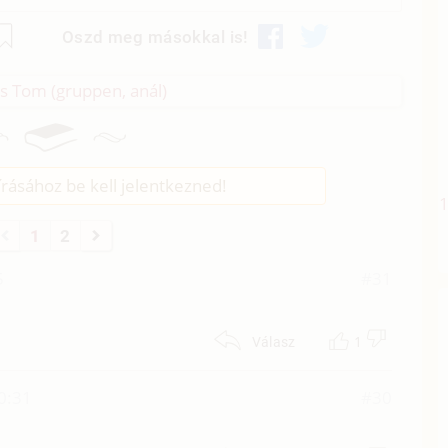
Oszd meg másokkal is!
 és Tom (gruppen, anál)
rásához be kell jelentkezned!
1
2
5
#31
1
Válasz
0:31
#30