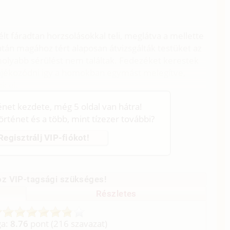
lt fáradtan horzsolásokkal teli, meglátva a mellette
tán magához tért alaposan átvizsgálták testüket az
olyabb sérülést nem találtak. Fedezéket kerestek
tájékozódni igy a homokban egymást melegítve,
k el.
ténet kezdete, még 5 oldal van hátra!
történet és a több, mint tízezer további?
Regisztrálj VIP-fiókot!
z VIP-tagsági szükséges!
Részletes
ga:
8.76
pont (
216
szavazat)