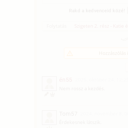
Rakd a kedvenceid közé!
Folytatás
Szigeten 2. rész - Katie
Hozzászólás í
én55
2025. október 24. 12:2
É
Nem rossz a kezdés.
Tom57
2024. november 8. 0
T
Érdekesnek látszik.