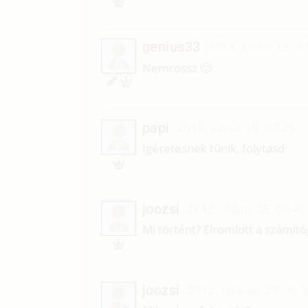
genius33
2013. június 19. 2
G
Nemrossz 🙂
papi
2013. június 19. 07:25
P
Igéretesnek tűnik, folytasd
joozsi
2012. május 26. 03:41
J
Mi történt? Elromlott a számít
joozsi
2012. február 29. 05:
J