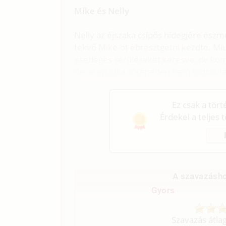
Mike és Nelly
Nelly az éjszaka csípős hidegjére eszmé
fekvő Mike-ot ébresztgetni kezdte. Miu
esetleges sérüléseket keresve, de kom
de az éjszaka sötétjében nem tudtak 
szorosan egymás testéhez bújva aludta
Ez csak a tör
Érdekel a teljes 
A szavazásho
Gyors
Szavazás átla