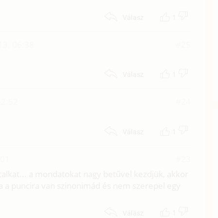
1
Válasz
13. 06:38
#25
1
Válasz
12:52
#24
1
Válasz
:01
#23
alkat... a mondatokat nagy betűvel kezdjük, akkor
ha a puncira van szinonimád és nem szerepel egy
1
Válasz