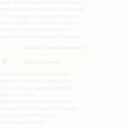
ujjait, de Lilla vezette a kezét és egyre
jobban nyomta pinusába. Évi óvatosan
ki - be mozgatta a vibrátort ingerelve
Kata csiklóját, sőt fenekének lukát is.
Ahányszor a vibrátor feje hátsó
lukához ért Kata hangosan felnyögött.
Tovább a teljes történetre
Írók kerestetnek!
Ha szeretnéd magad kipróbálni
íróként/fordítóként, akkor gyere,
mutasd meg a nagyközönségnek,
hogy mit tudsz!
Minden elfogadott történetért és
képregényért 30 napos VIP tagságit
adunk a Törté-Net-re és a
Goldengate.hu
-ra is!