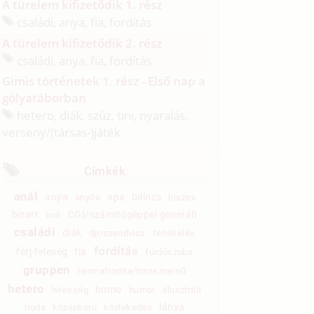
A türelem kifizetődik 1. rész
családi, anya, fia, fordítás
A türelem kifizetődik 2. rész
családi, anya, fia, fordítás
Gimis történetek 1. rész - Első nap a
gólyatáborban
hetero, diák, szűz, tini, nyaralás,
verseny/
(társas-)játék
Címkék
anál
anya
apa
bilincs
anyós
biszex
bizarr
CGI/számítógéppel generált
buli
családi
diák
dp/szendvics
fenekelés
fordítás
férj-feleség
fia
fürdőszoba
gruppen
hermafrodita/transznemű
hetero
homo
híresség
humor
illusztrált
lánya
iroda
középkorú
közlekedés