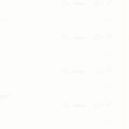
1
Válasz
0:28
#18
1
Válasz
#17
1
Válasz
#16
ógép?
1
Válasz
09
#15