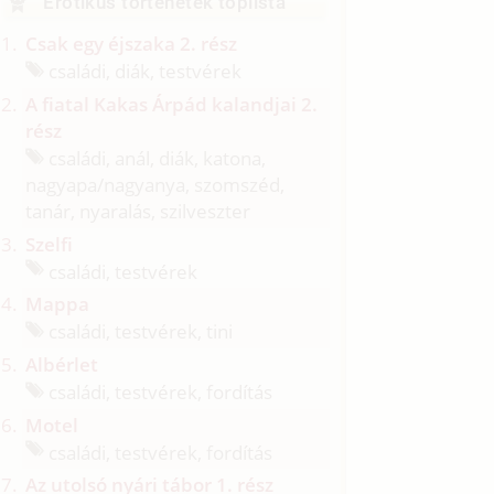
Erotikus történetek toplista
Csak egy éjszaka 2. rész
családi, diák, testvérek
A fiatal Kakas Árpád kalandjai 2.
rész
családi, anál, diák, katona,
nagyapa/
nagyanya, szomszéd,
tanár, nyaralás, szilveszter
Szelfi
családi, testvérek
Mappa
családi, testvérek, tini
Albérlet
családi, testvérek, fordítás
Motel
családi, testvérek, fordítás
Az utolsó nyári tábor 1. rész