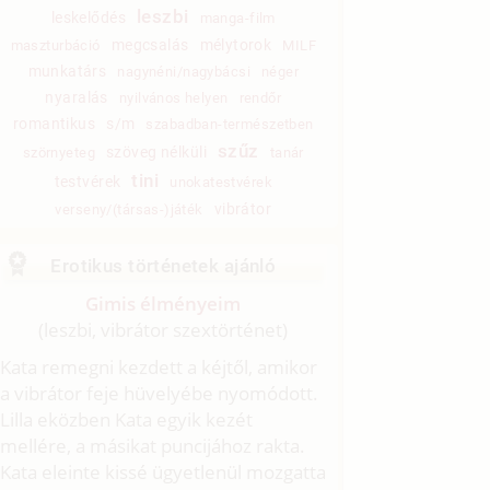
leszbi
leskelődés
manga-film
megcsalás
mélytorok
maszturbáció
MILF
munkatárs
nagynéni/nagybácsi
néger
nyaralás
nyilvános helyen
rendőr
romantikus
s/m
szabadban-természetben
szűz
szöveg nélküli
szörnyeteg
tanár
tini
testvérek
unokatestvérek
vibrátor
verseny/(társas-)játék
Erotikus történetek ajánló
Gimis élményeim
(leszbi, vibrátor szextörténet)
Kata remegni kezdett a kéjtől, amikor
a vibrátor feje hüvelyébe nyomódott.
Lilla eközben Kata egyik kezét
mellére, a másikat puncijához rakta.
Kata eleinte kissé ügyetlenül mozgatta