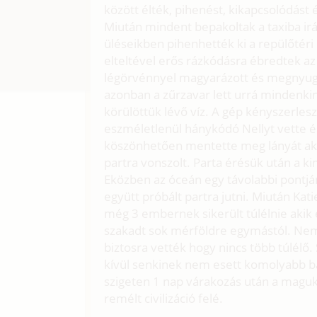
között élték, pihenést, kikapcsolódást 
Miután mindent bepakoltak a taxiba ir
üléseikben pihenhették ki a repülőtéri
elteltével erős rázkódásra ébredtek az
légörvénnyel magyarázott és megnyugt
azonban a zűrzavar lett urrá mindenki
körülöttük lévő víz. A gép kényszerles
eszméletlenül hánykódó Nellyt vette é
köszönhetően mentette meg lányát aki
partra vonszolt. Parta érésük után a ki
Eközben az óceán egy távolabbi pontjá
együtt próbált partra jutni. Miután Kat
még 3 embernek sikerült túlélnie akik 
szakadt sok mérföldre egymástól. Nem
biztosra vették hogy nincs több túlél
kívül senkinek nem esett komolyabb baj
szigeten 1 nap várakozás után a maguk 
remélt civilizáció felé.