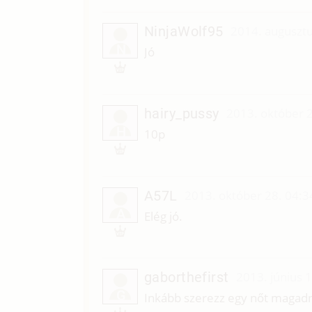
NinjaWolf95
2014. augusztu
N
Jó
hairy_pussy
2013. október 2
H
10p
A57L
2013. október 28. 04:3
A
Elég jó.
gaborthefirst
2013. június 
G
Inkább szerezz egy nőt magad