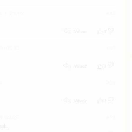
s 1. 21:16
#22
1
Válasz
9. 06:33
#21
1
Válasz
4
#20
1
Válasz
19. 22:27
#19
nak.