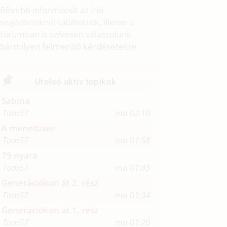
Bővebb információt az
írói
segédleteknél
találhattok, illetve a
fórumban
is szívesen válaszolunk
bármilyen felmerülő kérdésetekre.
Utolsó aktív topikok
Sabina
Tom57
ma 02:10
A menedzser
Tom57
ma 01:58
75 nyara
Tom57
ma 01:43
Generációkon át 2. rész
Tom57
ma 01:34
Generációkon át 1. rész
Tom57
ma 01:20