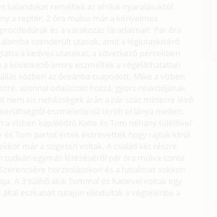
és kalandokat reméltek az afrikai nyaralásuktól.
ány a reptér, 2 óra múlva már a kényelmes
 procdedúrák és a várakozás fáradalmait. Pár óra
 álomba szenderült utasok, amit a légiutaskísérő
atta a kedves utasokat, a következő percekben
n a következő amire eszméltek a végeláthatatlan
zállás közben az óceánba csapódott. Mike a vízben
szre, azonnal odaúszott hozzá, gyors reakciójának
t nem kis nehézségek árán a pár száz méterre lévő
merültségtől eszméletlenül terült el lánya mellett.
n a vízben kapálódzó Katie és Tom néhány túlélővel
ie és Tom partot értek észrevették hogy rajtuk kívül
ekkor már a szigeten voltak. A család két részre
 tudván egymás létezéséről pár óra múlva szinte
ő. Szerencsére horzsolásokon és a hatalmas sokkon
a. A 3 túlélő akik Tommal és Katievel voltak egy
által eszkabált tutajon elindultak a végtelenbe a