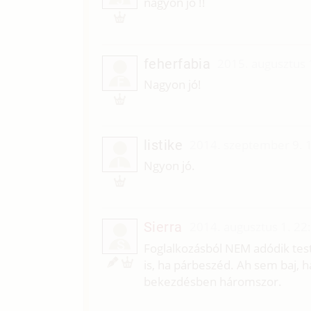
J
nagyon jó !!
feherfabia
2015. augusztus 
F
Nagyon jó!
listike
2014. szeptember 9. 
L
Ngyon jó.
Sierra
2014. augusztus 1. 22
S
Foglalkozásból NEM adódik test
is, ha párbeszéd. Ah sem baj, 
bekezdésben háromszor.