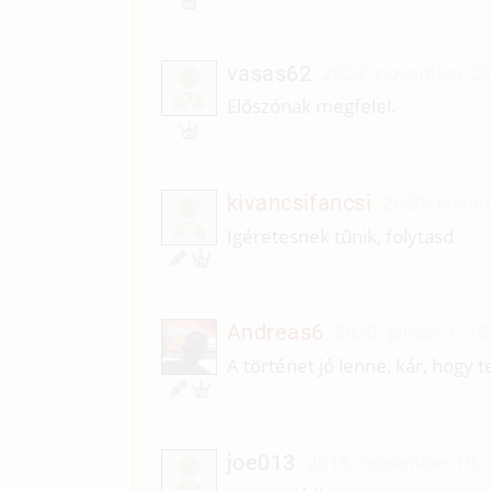
vasas62
2023. november 29
V
Előszónak megfelel.
kivancsifancsi
2020. novem
K
Igéretesnek tűnik, folytasd
Andreas6
2020. január 1. 18
A történet jó lenne, kár, hogy t
joe013
2018. november 10. 