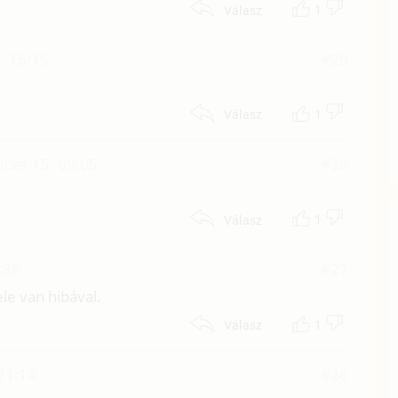
1
Válasz
. 15:15
#29
1
Válasz
ber 15. 09:05
#28
1
Válasz
:38
#27
ele van hibával.
1
Válasz
21:14
#26