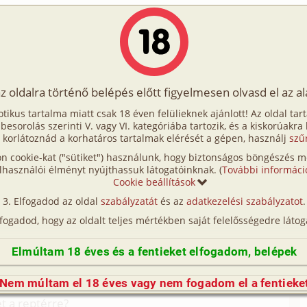
Írók
Tölts fel Te is!
Címkék
Kereső
VIP
Egyéb
az oldalra történő belépés előtt figyelmesen olvasd el az a
rne - A kertvárosban 2. rész
otikus tartalma miatt csak 18 éven felülieknek ajánlott! Az oldal tar
 kertvárosban 2. rész
t besorolás szerinti V. vagy VI. kategóriába tartozik, és a kiskorúakra
 korlátoznád a korhatáros tartalmak elérését a gépen, használj
szű
n cookie-kat ("sütiket") használunk, hogy biztonságos böngészés me
an 1. rész (hetero)
lhasználói élményt nyújthassuk látogatóinknak. (
További informáci
Cookie beállítások
an 3. rész (gruppen, anál)
Elfogadod az oldal
szabályzatát
és az
adatkezelési szabályzatot
.
dukciója közben. Először amikor a nő mellbekúrta
lfogadod, hogy az oldalt teljes mértékben saját felelősségedre látog
ikor kutyapózban dugta magát. Sam teljesen kész
Elmúltam 18 éves és a fentieket elfogadom, belépek
en! Fel kellett volna venni ezt az előadást. De kár,
őtt elaludt volna még egyszer kiverte magának.
Nem múltam el 18 éves vagy nem fogadom el a fentieke
nokatestvére kórházba került, el kell mennünk
t a reptérre?