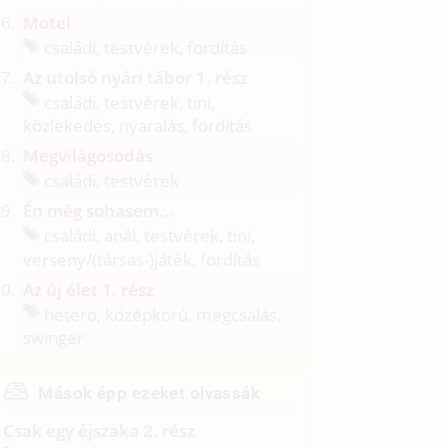
Motel
családi, testvérek, fordítás
Az utolsó nyári tábor 1. rész
családi, testvérek, tini,
közlekedés, nyaralás, fordítás
Megvilágosodás
családi, testvérek
Én még sohasem...
családi, anál, testvérek, tini,
verseny/
(társas-)játék, fordítás
Az új élet 1. rész
hetero, középkorú, megcsalás,
swinger
Mások épp ezeket olvassák
Csak egy éjszaka 2. rész