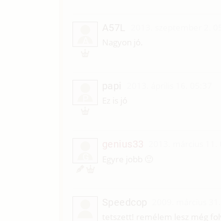
A57L
2013. szeptember 2. 0
A
Nagyon jó.
papi
2013. április 16. 05:37
P
Ez is jó
genius33
2013. március 11.
G
Egyre jobb 🙂
Speedcop
2009. március 31
tetszett! remélem lesz még foly