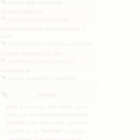
családi, diák, testvérek
Michael vázlatai
családi, anya, fia, fordítás
Rejtett területek és életmódok 1.
rész
maszturbáció, romantikus, fordítás
Családi riportok 12. rész
családi, anya, apa, lánya, tini
Gondolatok
családi, testvérek, leskelődés
Címkék
anál
anya
apa
bilincs
anyós
biszex
bizarr
CGI/számítógéppel generált
buli
családi
diák
dp/szendvics
fenekelés
fordítás
férj-feleség
fia
fürdőszoba
gruppen
hermafrodita/transznemű