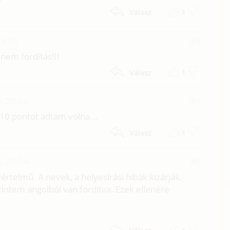
1
Válasz
23:05
#8
 nem fordítás!!!
1
Válasz
. 20:56
#7
9-10 pontot adtam volna...
1
Válasz
. 20:54
#6
gyértelmű. A nevek, a helyesírási hibák kizárják,
rintem angolból van fordítva. Ezek ellenére