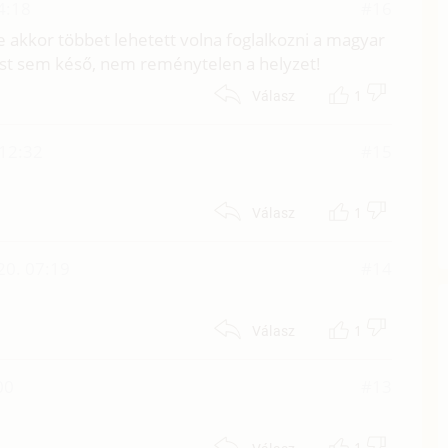
4:18
#16
e akkor többet lehetett volna foglalkozni a magyar
st sem késő, nem reménytelen a helyzet!
1
Válasz
 12:32
#15
1
Válasz
20. 07:19
#14
1
Válasz
00
#13
1