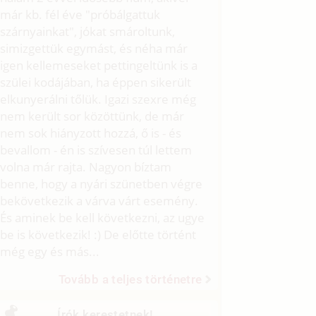
már kb. fél éve "próbálgattuk
szárnyainkat", jókat smároltunk,
simizgettük egymást, és néha már
igen kellemeseket pettingeltünk is a
szülei kodájában, ha éppen sikerült
elkunyerálni tőlük. Igazi szexre még
nem került sor közöttünk, de már
nem sok hiányzott hozzá, ő is - és
bevallom - én is szívesen túl lettem
volna már rajta. Nagyon bíztam
benne, hogy a nyári szünetben végre
bekövetkezik a várva várt esemény.
És aminek be kell következni, az ugye
be is következik! :) De előtte történt
még egy és más...
Tovább a teljes történetre
Írók kerestetnek!