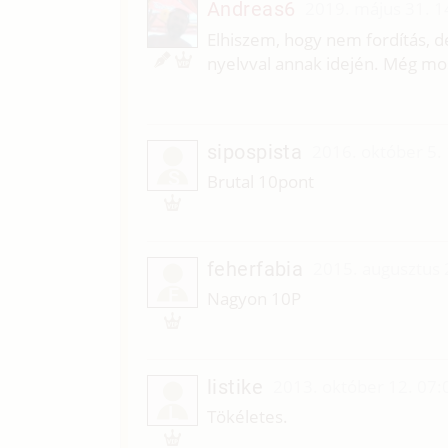
Andreas6
2019. május 31. 1
Elhiszem, hogy nem fordítás, d
nyelvval annak idején. Még mo
sipospista
2016. október 5.
S
Brutal 10pont
feherfabia
2015. augusztus 
F
Nagyon 10P
listike
2013. október 12. 07:
L
Tökéletes.