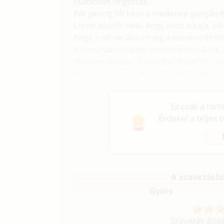
csábítóan ringottak.
Pár percig ült kinn a medence partján é
Lorne kiszólt neki, hogy kész a kaja, el
hogy a nő ne lássa meg a merevedését
A konyhában újabb meglepetés várta. A 
teljesen átázott, és inkább láttatott mi
igyekezett minél gyorsabban betúrni a
nő melleit bámulja.
Ez csak a tör
Érdekel a teljes 
A szavazásho
Gyors
Szavazás átla