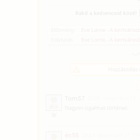
Rakd a kedvenceid közé!
Előzmény
Eve Lorne - A kertvárosb
Folytatás
Eve Lorne - A kertvárosb
Hozzászólás í
Tom57
2024. november 11. 
T
Nagyon izgalmas történet.
én55
2023. december 21. 09