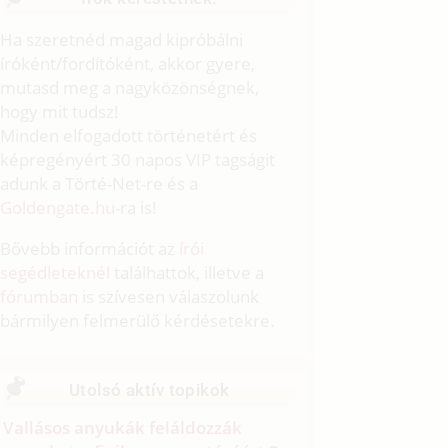
Ha szeretnéd magad kipróbálni
íróként/fordítóként, akkor gyere,
mutasd meg a nagyközönségnek,
hogy mit tudsz!
Minden elfogadott történetért és
képregényért 30 napos VIP tagságit
adunk a Törté-Net-re és a
Goldengate.hu
-ra is!
Bővebb információt az
írói
segédleteknél
találhattok, illetve a
fórumban
is szívesen válaszolunk
bármilyen felmerülő kérdésetekre.
Utolsó aktív topikok
Vallásos anyukák feláldozzák