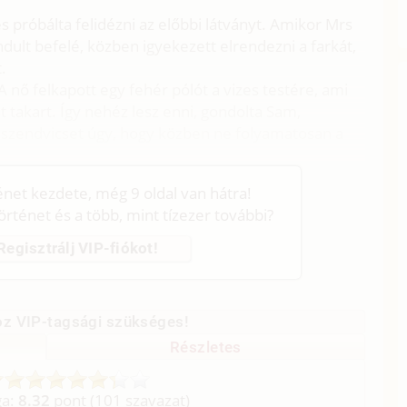
s próbálta felidézni az előbbi látványt. Amikor Mrs
indult befelé, közben igyekezett elrendezni a farkát,
.
nő felkapott egy fehér pólót a vizes testére, ami
nt takart. Így nehéz lesz enni, gondolta Sam,
 szendvicset úgy, hogy közben ne folyamatosan a
ténet kezdete, még 9 oldal van hátra!
történet és a több, mint tízezer további?
Regisztrálj VIP-fiókot!
z VIP-tagsági szükséges!
Részletes
ga:
8.32
pont (
101
szavazat)