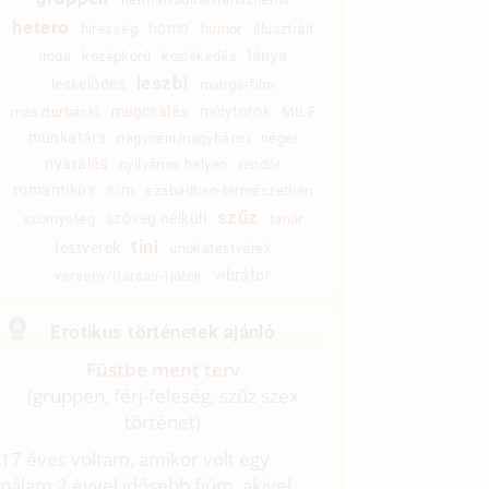
hetero
homo
híresség
humor
illusztrált
lánya
iroda
középkorú
közlekedés
leszbi
leskelődés
manga-film
megcsalás
mélytorok
maszturbáció
MILF
munkatárs
nagynéni/nagybácsi
néger
nyaralás
nyilvános helyen
rendőr
romantikus
s/m
szabadban-természetben
szűz
szöveg nélküli
szörnyeteg
tanár
tini
testvérek
unokatestvérek
vibrátor
verseny/(társas-)játék
Erotikus történetek ajánló
Füstbe ment terv
(gruppen, férj-feleség, szűz szex
történet)
17 éves voltam, amikor volt egy
nálam 2 évvel idősebb fiúm, akivel