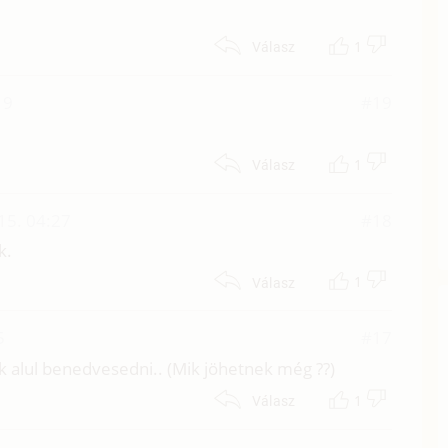
1
Válasz
19
#19
1
Válasz
15. 04:27
#18
k.
1
Válasz
5
#17
ek alul benedvesedni.. (Mik jöhetnek még ??)
1
Válasz