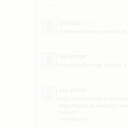
maestro
2009. március 30. 
El kell keserítsek mindenkit, ez
egy ember
2009. március 30
Ha azt írodf ki, hogy fordítás, 
egy ember
2009. március 30
Jó-jó, de ez fordítás, ez elég e
hogy magyar az alapsztori. Sze
folytasd.
Ment 8pont!