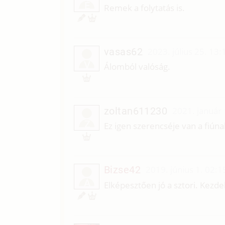
É
Remek a folytatás is.
vasas62
2023. július 25. 13:
V
Álomból valóság.
zoltan611230
2021. január 
Z
Ez igen szerencséje van a fiúna
Bizse42
2019. június 1. 02:1
Á
Elképesztően jó a sztori. Kezd