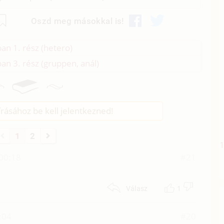
Oszd meg másokkal is!
an 1. rész (hetero)
an 3. rész (gruppen, anál)
rásához be kell jelentkezned!
1
2
00:18
#21
1
Válasz
:04
#20