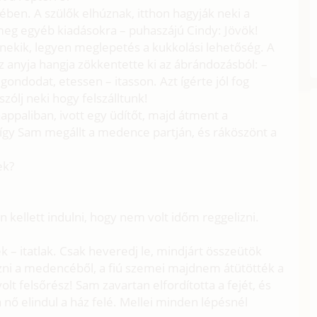
ben. A szülők elhúznak, itthon hagyják neki a
 meg egyéb kiadásokra – puhaszájú Cindy: Jövök!
nekik, legyen meglepetés a kukkolási lehetőség. A
z anyja hangja zökkentette ki az ábrándozásból: –
ondodat, etessen – itasson. Azt ígérte jól fog
zólj neki hogy felszálltunk!
nappaliban, ivott egy üdítőt, majd átment a
így Sam megállt a medence partján, és ráköszönt a
ek?
kellett indulni, hogy nem volt időm reggelizni.
– itatlak. Csak heveredj le, mindjárt összeütök
szni a medencéből, a fiú szemei majdnem átütötték a
 felsőrész! Sam zavartan elfordította a fejét, és
 nő elindul a ház felé. Mellei minden lépésnél