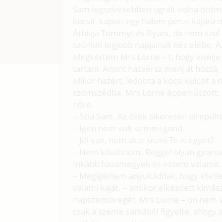
Sam legszívesebben ugrált volna örömé
kocsit, kapott egy halom pénzt kajára
Áthívja Tommyt és Ryant, de nem szól 
szünidő legjobb napjainak néz elébe. A
Megkértem Mrs Lorne – t, hogy viselje g
tartani. Amint hazaérsz menj át hozzá, s
Mikor hazért, ledobta a kocsi kulcsit a 
szomszédba. Mrs Lorne éppen úszott, 
nőre.
– Szia Sam. Az ősök sikeresen elrepült
– Igen nem volt semmi gond.
– Jól van, nem akar úszni Te is egyet?
– Nem köszönöm. Reggel olyan gyorsan 
Inkább hazamegyek és eszem valamit.
– Megígértem anyukádnak, hogy etetlek 
valami kaját. – amikor elkezdett kimá
napszemüvegét. Mrs Lorne – on nem volt
csak a szeme sarkából figyelte, ahogy a