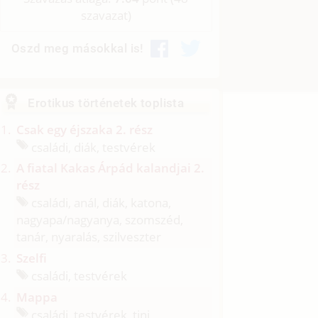
szavazat)
Oszd meg másokkal is!
Erotikus történetek toplista
Csak egy éjszaka 2. rész
családi, diák, testvérek
A fiatal Kakas Árpád kalandjai 2.
rész
családi, anál, diák, katona,
nagyapa/
nagyanya, szomszéd,
tanár, nyaralás, szilveszter
Szelfi
családi, testvérek
Mappa
családi, testvérek, tini