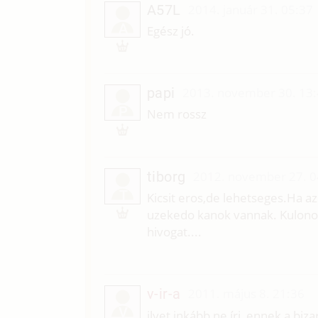
A57L
2014. január 31. 05:37
A
Egész jó.
papi
2013. november 30. 13
P
Nem rossz
tiborg
2012. november 27. 0
T
Kicsit eros,de lehetseges.Ha az
uzekedo kanok vannak. Kulonos
hivogat....
v-ir-a
2011. május 8. 21:36
V
ilyet inkább ne írj, ennek a bi