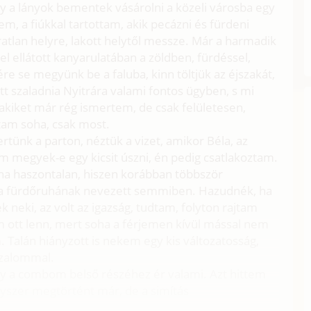
gy a lányok bementek vásárolni a közeli városba egy
m, a fiúkkal tartottam, akik pecázni és fürdeni
ratlan helyre, lakott helytől messze. Már a harmadik
vel ellátott kanyarulatában a zöldben, fürdéssel,
ére se megyünk be a faluba, kinn töltjük az éjszakát,
t szaladnia Nyitrára valami fontos ügyben, s mi
akiket már rég ismertem, de csak felületesen,
ttam soha, csak most.
ertünk a parton, néztük a vizet, amikor Béla, az
 megyek-e egy kicsit úszni, én pedig csatlakoztam.
a haszontalan, hiszen korábban többször
a fürdőruhának nevezett semmiben. Hazudnék, ha
neki, az volt az igazság, tudtam, folyton rajtam
m ott lenn, mert soha a férjemen kívül mással nem
 Talán hiányzott is nekem egy kis változatosság,
zalommal.
gy a combom belső részéhez ér valami. Azt hittem
gyszer megtörtént már, de a simítás