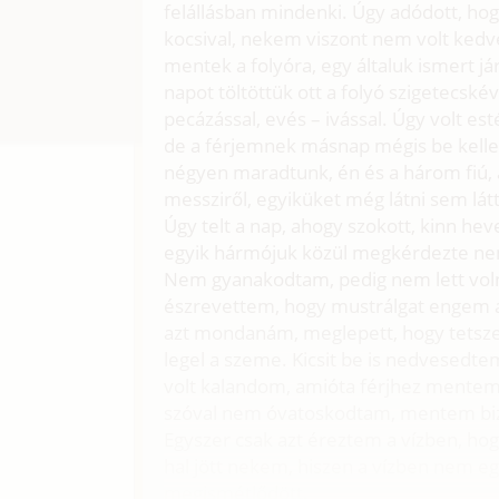
felállásban mindenki. Úgy adódott, ho
kocsival, nekem viszont nem volt kedve
mentek a folyóra, egy általuk ismert já
napot töltöttük ott a folyó szigetecské
pecázással, evés – ivással. Úgy volt est
de a férjemnek másnap mégis be kellet
négyen maradtunk, én és a három fiú, 
messziről, egyiküket még látni sem lá
Úgy telt a nap, ahogy szokott, kinn hev
egyik hármójuk közül megkérdezte nem
Nem gyanakodtam, pedig nem lett voln
észrevettem, hogy mustrálgat engem 
azt mondanám, meglepett, hogy tetszek 
legel a szeme. Kicsit be is nedvesedte
volt kalandom, amióta férjhez mentem.
szóval nem óvatoskodtam, mentem bi
Egyszer csak azt éreztem a vízben, ho
hal jött nekem, hiszen a vízben nem e
megismétlődött.