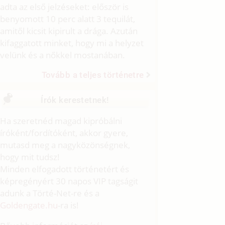
adta az első jelzéseket: először is
benyomott 10 perc alatt 3 tequilát,
amitől kicsit kipirult a drága. Azután
kifaggatott minket, hogy mi a helyzet
velünk és a nőkkel mostanában.
Tovább a teljes történetre
Írók kerestetnek!
Ha szeretnéd magad kipróbálni
íróként/fordítóként, akkor gyere,
mutasd meg a nagyközönségnek,
hogy mit tudsz!
Minden elfogadott történetért és
képregényért 30 napos VIP tagságit
adunk a Törté-Net-re és a
Goldengate.hu
-ra is!