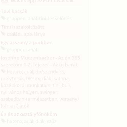
Mások épp ezeket olvassák
Tavi kacsák
gruppen, anál, tini, leskelődés
Timi hazaköltözött
családi, apa, lánya
Egy asszony a parkban
gruppen, anál
Josefine Mutzenbacher - Az én 365
szeretőm 1-2. fejezet - Az új barát
hetero, anál, dp/
szendvics,
mélytorok, biszex, diák, katona,
középkorú, munkatárs, tini, buli,
nyilvános helyen, swinger,
szabadban-természetben, verseny/
(társas-)játék
Én és az osztályfőnököm
hetero, anál, diák, szűz