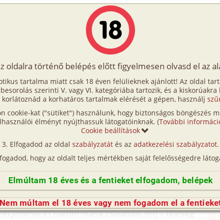
Írók
Tölts fel Te is!
Címkék
Kereső
VIP
Egyéb
az oldalra történő belépés előtt figyelmesen olvasd el az a
i kaland a Vágon
otikus tartalma miatt csak 18 éven felülieknek ajánlott! Az oldal tar
aland a Vágon
t besorolás szerinti V. vagy VI. kategóriába tartozik, és a kiskorúakra
 korlátoznád a korhatáros tartalmak elérését a gépen, használj
szű
n cookie-kat ("sütiket") használunk, hogy biztonságos böngészés me
. Főleg a lányával. Mert a férfiakkal is történnek
lhasználói élményt nyújthassuk látogatóinknak. (
További informáci
ok, mint velünk, nőkkel. Ennek az lehet az oka,
Cookie beállítások
ünk. Más a helyzetünk a világban, de ezzel nem
Elfogadod az oldal
szabályzatát
és az
adatkezelési szabályzatot
.
ban, aki meghallgatja a történetemet, bizonyára
lfogadod, hogy az oldalt teljes mértékben saját felelősségedre látog
 ligetes résszel és rengeteg szigettel, rengeteg
Elmúltam 18 éves és a fentieket elfogadom, belépek
re, szerelmeskedésre alkalmas területtel, és
ozó ember. Aki járt ott, tudhatja és tanúsíthatja.
Nem múltam el 18 éves vagy nem fogadom el a fentieke
 férjemmel és három másik családdal, férj – feleség