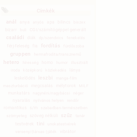
Címkék
anál
anya
apa
bilincs
anyós
biszex
bizarr
CGI/számítógéppel generált
buli
családi
diák
dp/szendvics
fenekelés
fordítás
férj-feleség
fia
fürdőszoba
gruppen
hermafrodita/transznemű
hetero
homo
híresség
humor
illusztrált
lánya
iroda
középkorú
közlekedés
leszbi
leskelődés
manga-film
megcsalás
mélytorok
maszturbáció
MILF
munkatárs
nagynéni/nagybácsi
néger
nyaralás
nyilvános helyen
rendőr
romantikus
s/m
szabadban-természetben
szűz
szöveg nélküli
szörnyeteg
tanár
tini
testvérek
unokatestvérek
vibrátor
verseny/(társas-)játék