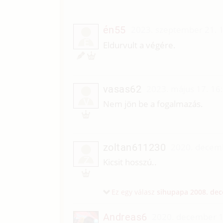
én55
2023. szeptember 21. 
É
Eldurvult a végére.
vasas62
2023. május 17. 16
V
Nem jön be a fogalmazás.
zoltan611230
2020. decemb
Z
Kicsit hosszú..
Ez egy válasz
sihupapa
2008. dec
Andreas6
2020. december 1