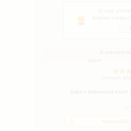
Ez csak a tört
Érdekel a teljes 
A szavazásho
Gyors
Szavazás átl
Rakd a kedvenceid közé!
Hozzászólás í