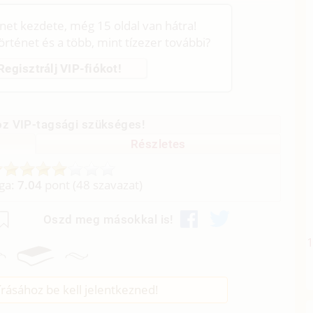
énet kezdete, még 15 oldal van hátra!
történet és a több, mint tízezer további?
Regisztrálj VIP-fiókot!
z VIP-tagsági szükséges!
Részletes
aga:
7.04
pont (
48
szavazat)
Oszd meg másokkal is!
rásához be kell jelentkezned!