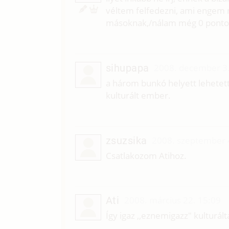
véltem felfedezni, ami engem n
másoknak,/nálam még 0 pontot
sihupapa
2008. december 3.
a három bunkó helyett lehetet
kulturált ember.
zsuzsika
2008. szeptember 
Csatlakozom Atihoz.
Ati
2008. március 22. 15:09
Így igaz ,,eznemigazz" kulturál