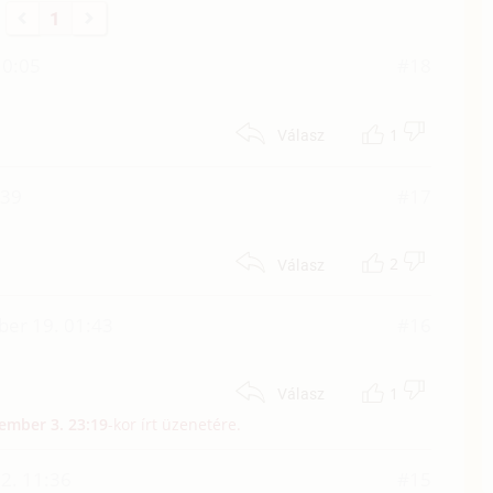
1
10:05
#18
1
Válasz
:39
#17
2
Válasz
er 19. 01:43
#16
1
Válasz
ember 3. 23:19
-kor írt üzenetére.
2. 11:36
#15