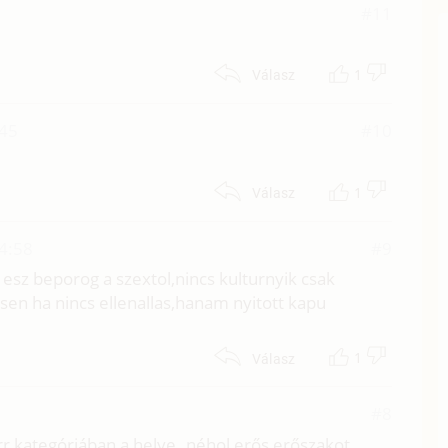
#11
1
Válasz
:45
#10
1
Válasz
4:58
#9
 esz beporog a szextol,nincs kulturnyik csak
en ha nincs ellenallas,hanam nyitott kapu
1
Válasz
#8
zarr kategóriában a helye..néhol erős erőszakot