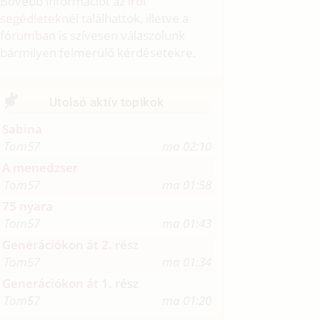
Bővebb információt az
írói
segédleteknél
találhattok, illetve a
fórumban
is szívesen válaszolunk
bármilyen felmerülő kérdésetekre.
Utolsó aktív topikok
Sabina
Tom57
ma 02:10
A menedzser
Tom57
ma 01:58
75 nyara
Tom57
ma 01:43
Generációkon át 2. rész
Tom57
ma 01:34
Generációkon át 1. rész
Tom57
ma 01:20