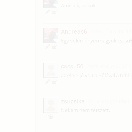
Ami sok, az sok...
Andreas6
2019. július 30. 1
Egy véleményen vagyok cscsu5
cscsu50
2019. május 2. 07:
C
az eleje jó volt a Bélával a tö
zsuzsika
2016. szeptember 
Nekem nem tetszett.