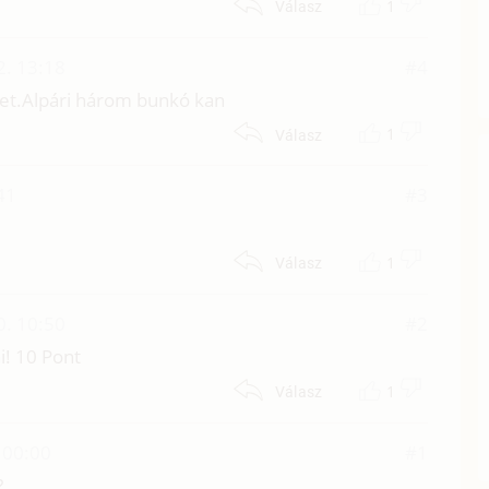
1
Válasz
2. 13:18
#4
et.Alpári három bunkó kan
1
Válasz
41
#3
1
Válasz
0. 10:50
#2
ni! 10 Pont
1
Válasz
 00:00
#1
?