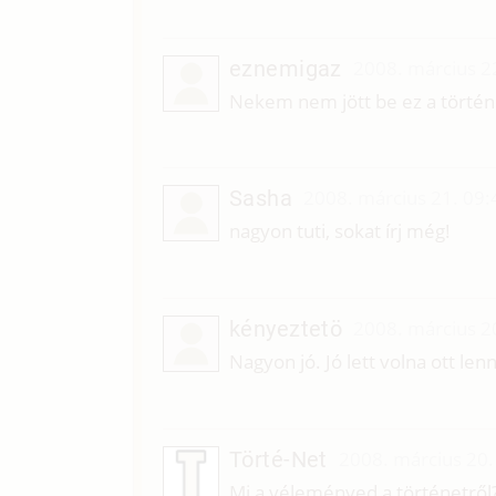
eznemigaz
2008. március 2
Nekem nem jött be ez a történ
Sasha
2008. március 21. 09:
nagyon tuti, sokat írj még!
kényeztetö
2008. március 2
Nagyon jó. Jó lett volna ott len
Törté-Net
2008. március 20.
Mi a véleményed a történetről