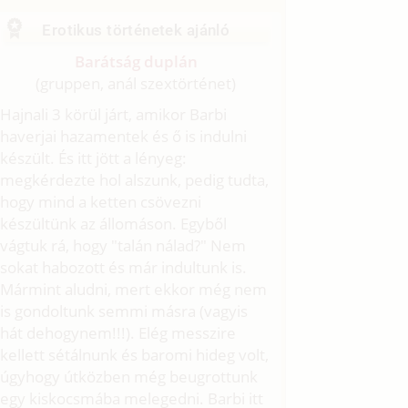
Erotikus történetek ajánló
Barátság duplán
(gruppen, anál szextörténet)
Hajnali 3 körül járt, amikor Barbi
haverjai hazamentek és ő is indulni
készült. És itt jött a lényeg:
megkérdezte hol alszunk, pedig tudta,
hogy mind a ketten csövezni
készültünk az állomáson. Egyből
vágtuk rá, hogy "talán nálad?" Nem
sokat habozott és már indultunk is.
Mármint aludni, mert ekkor még nem
is gondoltunk semmi másra (vagyis
hát dehogynem!!!). Elég messzire
kellett sétálnunk és baromi hideg volt,
úgyhogy útközben még beugrottunk
egy kiskocsmába melegedni. Barbi itt