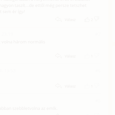
agyon taszít...de ettől még persze tetszhet
 sem ér így/
2
Válasz
 23:19
#7
t volna három normális
1
Válasz
4. 13:53
#6
1
Válasz
#5
tabban szebbletvolna az emlk.