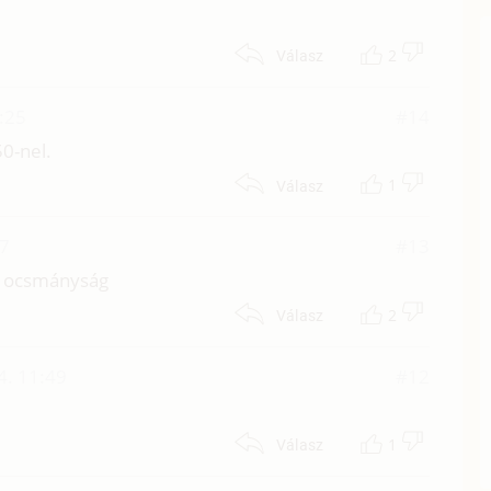
2
Válasz
1:25
#14
0-nel.
1
Válasz
37
#13
bbi ocsmányság
2
Válasz
4. 11:49
#12
1
Válasz