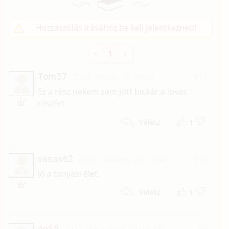
Hozzászólás írásához be kell jelentkezned!
1
Tom57
2024. május 14. 00:09
#11
T
Ez a rész nekem sem jött be,kár a lovas
részért.
1
Válasz
vasas62
2022. október 28. 14:48
#10
V
Jó a tanyasi élet.
1
Válasz
én55