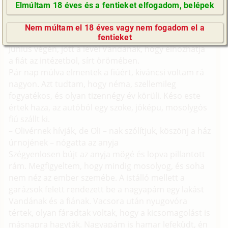
Elmúltam 18 éves és a fentieket elfogadom, belépek
a véletlen műve.)
GyIK / FAQ
Kellemesen telt a nyári szünido, nagyon szerettem a
Nem múltam el 18 éves vagy nem fogadom el a
Impresszum
tanyán élni.
fentieket
E-mail küldése
Június végén, jött a levél Vandának, hogy elhozhatja
a fiát az intézetbol, sírt örömében.
Pár nap múlva elmentek a fiúért, kiváncsi voltam rá
nagyon. Azt tudtam, hogy néma, szellemileg
fogyatékos, és olyan tizennégy év körüli. Késo este
értek haza, az autóból egy szoke, jóképu, mosolygós
fiú szállt ki.
– Olivérnek hívják, de Oli – nak szólítjuk, köszönj a ház
úrnojének – nógatta az anyja
Szégyenlosen bújt az anyja mögé és lopva pillantott
rám. Megfigyeltem, hogy mindig mosolyog, és soha
nem néz az ember szemébe. A istálló mellett a
garázsok felett rendezett be a nagyapám egy lakást
Vandának és a fiának. Vacsora után nyugovóra
tértek, olyan fáradtak voltak, hogy a kicsomagolást is
másnapra hagyták. Nagyapám is hamar lefeküdt, én