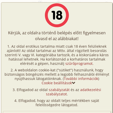
Főoldal
/
Történetek
/
Bizarr
/
Grfa 3. rész
Történetek
Grfa 3. rész
Képregények
Kérjük, az oldalra történő belépés előtt figyelmesen
Filmek
olvasd el az alábbiakat!
bizarr
,
családi
,
anál
,
anya
,
fia
Írók
ogree
Az oldal erotikus tartalma miatt csak 18 éven felülieknek
ajánlott! Az oldal tartalmai az Mttv. által rögzített besorolás
Tölts
szerinti V. vagy VI. kategóriába tartozik, és a kiskorúakra káros
Címkék
hatással lehetnek. Ha korlátoznád a korhatáros tartalmak
Szavazás átlaga:
8.15
pont (
212
szavazat)
fel
elérését a gépen, használj
szűrőprogramot
.
Kereső
Megjelenés:
2005. május 11.
A weboldalon cookie-kat ("sütiket") használunk, hogy
Te
Hossz:
8 997 karakter
biztonságos böngészés mellett a legjobb felhasználói élményt
VIP
nyújthassuk látogatóinknak. (
További információk
)
Elolvasva:
15 409 alkalommal
is!
Cookie beállítások
Fórum
Elfogadod az oldal
szabályzatát
és az
adatkezelési
Előzmény
Grfa 2. rész (családi)
szabályzatot
.
Versenyeink
Folytatás
Grfa 4. rész (családi)
Elfogadod, hogy az oldalt teljes mértékben saját
Ügyfélszolgálat
felelősségedre látogatod.
(Minden résztvevő a képzelet szülötte (így nincs vérségi
Írói segédletek
kapcsolat közöttük), a valósággal való bármilyen egyezés