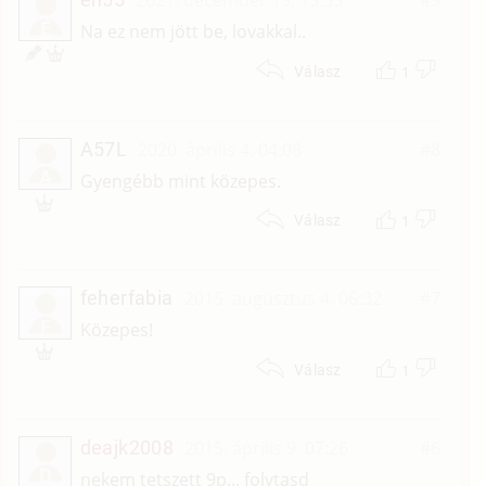
2021. december 19. 13:33
#9
É
Na ez nem jött be, lovakkal..
1
Válasz
A57L
2020. április 4. 04:08
#8
A
Gyengébb mint közepes.
1
Válasz
feherfabia
2015. augusztus 4. 06:32
#7
F
Közepes!
1
Válasz
deajk2008
2015. április 9. 07:26
#6
D
nekem tetszett 9p... folytasd