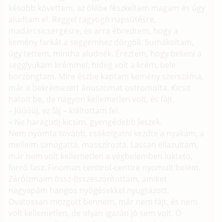
késobb követtem, az ölébe fészkeltem magam és úgy
aludtam el. Reggel ragyogó napsütésre,
madárcsicsergésre, és arra ébredtem, hogy a
kemény farkát a seggemhez dörgöli. Sumákoltam,
úgy tettem, mintha aludnék. Éreztem, hogy bekeni a
segglyukam krémmel, hideg volt a krém, bele
borzongtam. Mire észbe kaptam kemény szerszáma,
már a bekrémezett ánuszomat ostromolta. Kicsit
hatolt be, de nagyon kellemetlen volt, és fájt.
– Júúúúj, ez fáj – kiáltottam fel.
– Ne haragudj kicsim, gyengédebb leszek.
Nem nyomta tovább, csókolgatni kezdte a nyakam, a
melleim simogatta, masszírozta. Lassan ellazultam,
már nem volt kellemetlen a végbelemben lükteto,
forró fasz. Finoman centirol-centire nyomult belém.
Záróizmaim össz-összeszorítottam, amiket
nagyapám hangos nyögésekkel nyugtázott.
Ovatossan mozgott bennem, már nem fájt, és nem
volt kellemetlen, de olyan igazán jó sem volt. O