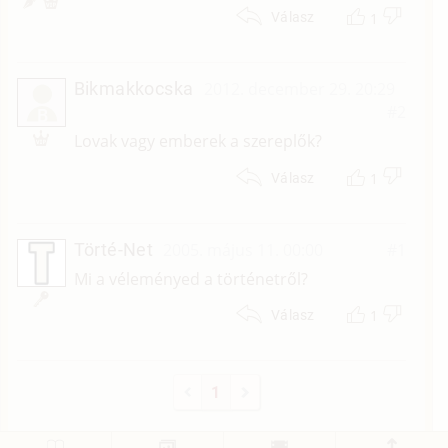
1
Válasz
Bikmakkocska
2012. december 29. 20:29
#2
B
Lovak vagy emberek a szereplők?
1
Válasz
Törté-Net
2005. május 11. 00:00
#1
Mi a véleményed a történetről?
1
Válasz
1