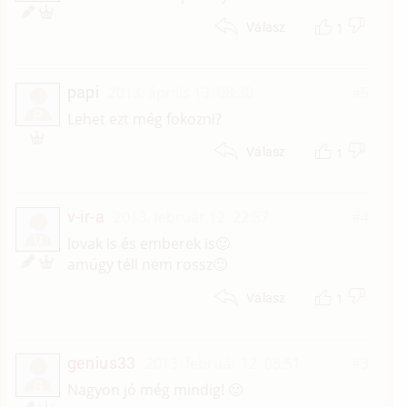
1
Válasz
papi
2013. április 13. 08:30
#5
P
Lehet ezt még fokozni?
1
Válasz
v-ir-a
2013. február 12. 22:57
#4
V
lovak is és emberek is🙂
amúgy téll nem rossz🙂
1
Válasz
genius33
2013. február 12. 08:51
#3
G
Nagyon jó még mindig! 🙂