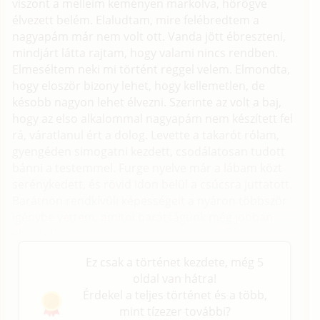
viszont a melleim keményen markolva, hörögve
élvezett belém. Elaludtam, mire felébredtem a
nagyapám már nem volt ott. Vanda jött ébreszteni,
mindjárt látta rajtam, hogy valami nincs rendben.
Elmeséltem neki mi történt reggel velem. Elmondta,
hogy eloször bizony lehet, hogy kellemetlen, de
késobb nagyon lehet élvezni. Szerinte az volt a baj,
hogy az elso alkalommal nagyapám nem készített fel
rá, váratlanul ért a dolog. Levette a takarót rólam,
gyengéden simogatni kezdett, csodálatosan tudott
bánni a testemmel. Furge nyelve már a lábam közt
serénykedett, és rövid idon belül a csúcsra juttatott.
Barátnon rendkívüli képességeit a nyáron többször
igénybe vettem, amitol barátságunk még jobban
elmélyült.
Ez csak a történet kezdete, még 5
oldal van hátra!
Érdekel a teljes történet és a több,
mint tízezer további?