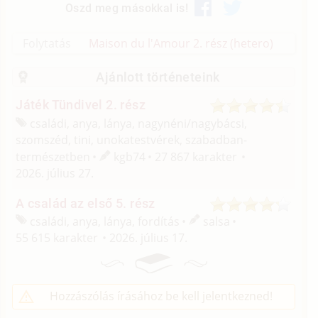
Oszd meg másokkal is!
Folytatás
Maison du l'Amour 2. rész (hetero)
Ajánlott történeteink
Játék Tündivel 2. rész
családi, anya, lánya, nagynéni/
nagybácsi,
szomszéd, tini, unokatestvérek, szabadban-
természetben
kgb74
27 867 karakter
2026. július 27.
A család az első 5. rész
családi, anya, lánya, fordítás
salsa
55 615 karakter
2026. július 17.
Hozzászólás írásához be kell jelentkezned!