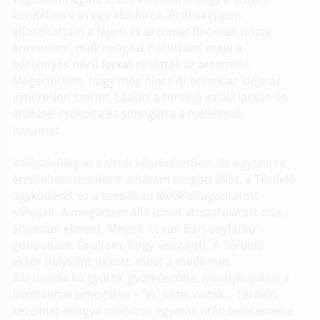
közelében van egy álló farok. Próbaképpen
elfordítottam a fejem és arcomat finoman hozzá
érintettem. Halk nyögést hallottam, majd a
bársonyos bőrű farkat elhúzták az arcomtól.
Megértettem, hogy még nincs itt ennek az ideje az
ismeretlen szerint. Ezalatt a térdelő valaki lassan és
érzéssel csókolta és simogatta a melleimet,
hasamat.
Valószínűleg az italnak köszönhetően, de egyszerre
érzékeltem mindent: a hátam mögött állót, a Térdelő
ügyködését és a szobában lévők elragadtatott
sóhajait. A mögöttem álló ismét visszatolatott oda,
ahonnan elment. Megint itt van Bársonyfarkú –
gondoltam. Örültem, hogy visszajött. A Térdelő
ekkor helyszínt váltott, most a melleimet
Bársonyfarkú gyúrta, gyömöszölte, hüvelykujjaival a
bimbóimat simogatva – "jó" kezei voltak... Térdelő
kezeimet lefogva többször egymás után beletemette