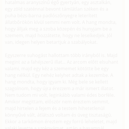
hatalmas aranyszínű égő gyertyán, egy asztalkán,
egy zöld szaténnal bevont támlátlan széken és a
puha bézs-barna padlószőnyegre leterített
állatbőrökön kívül semmi nem volt. A hang mondta,
hogy álljak meg a szoba közepén és hunyjam be a
szemem, majd hozzátette, hogy ne leselkedjek. Jól
van, idegen helyen betartjuk a szabályokat.
Egyszerre suhogást hallottam több irányból is. Majd
megint az a fahéjszerű illat... Az arcom előtt elsuhant
valami, majd egy kéz a szememet kötötte be egy
hang nélkül. Egy nehéz kelyhet adtak a kezembe. A
hang mondta, hogy igyam ki. Még bele se kellett
szagolnom, hogy újra érezzem a már ismert illatot.
Nem tudom mi volt, leginkább valami édes borféle.
Amikor megittam, először nem éreztem semmit,
majd hirtelen a fejem és a testem hihetetlenül
könnyűvé vált, átlátszó voltam és üveg tisztaságú.
Ekkor a tarkómon éreztem egy forró leheletet, majd
valaki levette a szoknyámat, aztán a hasamnál