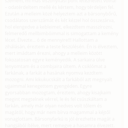
szemem, mi más viszonyítási pont létezhetett volna!
– odatérdeltem mellé és kértem, hogy térdeljen fel.
Ezután a melleim közé helyeztem azt a bársonybőrű,
csodálatos szerszámát és két kézzel hol összezárva,
hol elengedve a kebleimet, elkezdtem masszírozni,
felmeredő mellbimbóimmal is simogattam a kemény
lécet. Élvezte... ó de mennyire!!! Hallottam a
zihálásán, éreztem a teste feszülésén. Én is élveztem,
mert imádtam érezni, ahogy a melleim között
fokozatosan egyre keményedik. A sarkaira ülve
lenyomtam és a combjaira ültem. A csiklómat a
farkának, a farkát a hasának nyomva kezdtem
mozogni. Ami kikukucskált a farkából azt megnyalt
ujjaimmal kenegettem gyengéden. Egyre
gyorsabban mozogtam, éreztem, ahogy kisajkaim
megint megtelnek vérrel, le és fel csúszkáltam a
farkán, amely már olyan nedves volt tőlem és
magától, hogy már nem bírva magammal a kéjtől
vonaglottam. Bársonyfarkú is jól érezhette magát a
hangjából ítélve, mert remegve a hasamra élvezett.