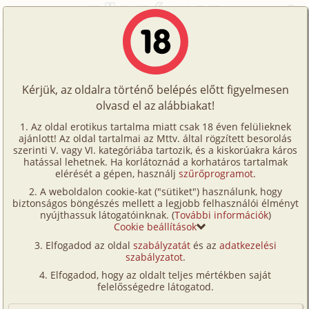
Főoldal
/
Történetek
/
Gruppen
/
Maison du l'Amour 1. rész
Történetek
Maison du l'Amour 1. rész
Képregények
Kérjük, az oldalra történő belépés előtt figyelmesen
Filmek
olvasd el az alábbiakat!
gruppen
Írók
rowena
Az oldal erotikus tartalma miatt csak 18 éven felülieknek
ajánlott! Az oldal tartalmai az Mttv. által rögzített besorolás
Tölts
szerinti V. vagy VI. kategóriába tartozik, és a kiskorúakra káros
Címkék
hatással lehetnek. Ha korlátoznád a korhatáros tartalmak
Szavazás átlaga:
7
pont (
122
szavazat)
fel
elérését a gépen, használj
szűrőprogramot
.
Kereső
Megjelenés:
2004. június 13.
A weboldalon cookie-kat ("sütiket") használunk, hogy
Te
Hossz:
21 012 karakter
biztonságos böngészés mellett a legjobb felhasználói élményt
VIP
nyújthassuk látogatóinknak. (
További információk
)
Elolvasva:
15 903 alkalommal
is!
Cookie beállítások
Fórum
Elfogadod az oldal
szabályzatát
és az
adatkezelési
Folytatás
Maison du l'Amour 2. rész (hetero)
szabályzatot
.
Versenyeink
Elfogadod, hogy az oldalt teljes mértékben saját
Eredeti: Index -
Erotikus fantáziáink
Ügyfélszolgálat
felelősségedre látogatod.
A címet egy kolléganőmtől kaptam. Sejtelmesen csak
Írói segédletek