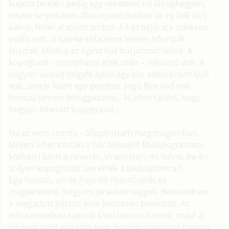
kupola tetején pedig egy meztelen nő lábujjhegyen,
enyhe terpeszben állva nyújtózkodott az ég felé tárt
karral, fehér alabástromból. A ház bejárata szélesen
ovális volt, a szürke kőfalakon leveles kő-indák
kúsztak. Mintha az egész ház burjánzott volna. A
kopogtató – mondhatni ezek után – stílszerű volt. A
nagyon vastag tölgyfa ajtón egy kör alakú bronz lyuk
volt, amely felett egy gombos végű fém rúd volt
hosszú láncon felfüggesztve – ki lehet találni, hogy
hogyan lehetett kopogtatni...
Na ez nem semmi – állapítottam meg magamban.
Milyen lehet ezután a ház belseje?! Bekopogtattam,
közben rázott a nevetés. Uramisten, mi lenne, ha én
is ilyen kopogtatót szerelnék a lakásajtómra?!
Egy hosszú, vörös hajú nő nyitott ajtót és
megkérdezte, hogy mi járatban vagyok. Bemondtam
a megadott jelszót, erre kedvesen beinvitált. Az
előcsarnokban rajtunk kívül nem volt senki, majd a
nő nem szólt egy szót sem, hanem magamra hagyva