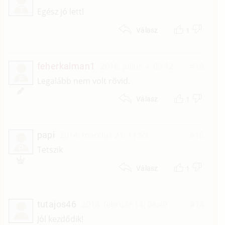
T
Egész jó lett!
1
Válasz
feherkalman1
2016. július 4. 09:12
#16
F
Legalább nem volt rövid.
1
Válasz
papi
2014. március 21. 11:59
#15
P
Tetszik
1
Válasz
tutajos46
2014. február 14. 08:40
#14
Jól kezdődik!