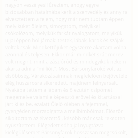
nagyon veszélyes!! Éreztem, ahogy egyre
biztosabban hatalmába kerít a szenvedély és annyira
elvesztettem a fejem, hogy már nem tudtam éppen
melyiküket ölelem, simogatom, melyikkel
csókolózom, melyikük farkát nyalogatom, melyikük
ujjai éppen hol járnak: testek, lábak, karok és szájak
voltak csak. Mindkettőjüket egyszerre akartam volna
azonnal és teljesen. Ekkor már mindkét srác merev
volt megint, mint a zászlórúd és mindegyikük nekem
akarta adni a "millióit". Most Bársonyfaroké volt az
elsőbbség. Várakozásaimnak megfelelően bejövetele
elég huszárosra sikeredett, majdnem felnyársalt.
Nyakába tettem a lábam és ő ezután csípőmet
megemelve valami elképesztő erővel és kitartással
járt ki és be, ezalatt Ölelő ölében a fejemmel,
gyengéden morzsolgatta a mellbimbóimat. Először
sikoltoztam az élvezettől, később már csak rekedten
nyüszítettem. Elégedett sóhajjal nyugtázva
kielégülésemet Bársonyfarok hosszasan megcsókolt,