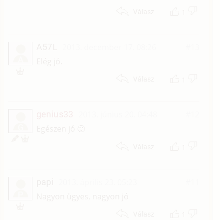
1
Válasz
A57L
2013. december 17. 08:26
#13
A
Elég jó.
1
Válasz
genius33
2013. június 20. 04:48
#12
G
Egészen jó 🙂
1
Válasz
papi
2013. április 23. 05:23
#11
P
Nagyon ügyes, nagyon jó
1
Válasz