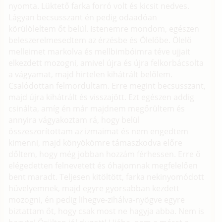
nyomta. Lüktető farka forró volt és kicsit nedves.
Lágyan becsusszant én pedig odaadóan
körülöleltem őt belül. Istenemre mondom, egészen
beleszerelmesedtem az érzésbe és Ölelőbe. Ölelő
melleimet markolva és mellbimbóimra téve ujjait
elkezdett mozogni, amivel újra és újra felkorbácsolta
a vágyamat, majd hirtelen kihátrált belőlem.
Csalódottan felmordultam. Erre megint becsusszant,
majd újra kihátrált és visszajött. Ezt egészen addig
csinálta, amíg én már majdnem megőrültem és
annyira vágyakoztam rá, hogy belül
összeszorítottam az izmaimat és nem engedtem
kimenni, majd könyökömre támaszkodva előre
dőltem, hogy még jobban hozzám férhessen. Erre ő
elégedetten felnevetett és óhajomnak megfelelően
bent maradt. Teljesen kitöltött, farka nekinyomódott
hüvelyemnek, majd egyre gyorsabban kezdett
mozogni, én pedig lihegve-zihálva-nyögve egyre
biztattam őt, hogy csak most ne hagyja abba. Nem is