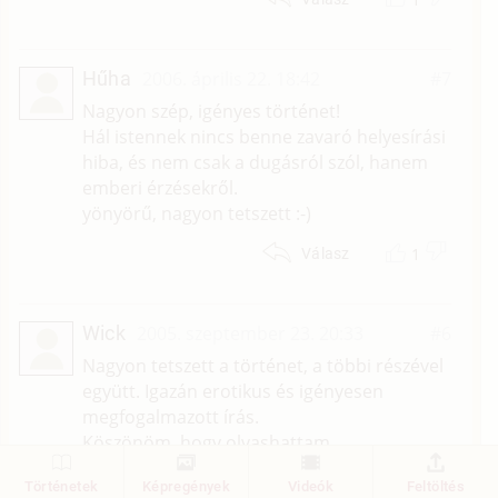
Hűha
2006. április 22. 18:42
#7
Nagyon szép, igényes történet!
Hál istennek nincs benne zavaró helyesírási
hiba, és nem csak a dugásról szól, hanem
emberi érzésekről.
yönyörű, nagyon tetszett :-)
1
Válasz
Wick
2005. szeptember 23. 20:33
#6
Nagyon tetszett a történet, a többi részével
együtt. Igazán erotikus és igényesen
megfogalmazott írás.
Köszönöm, hogy olvashattam.
1
Válasz
Történetek
Képregények
Videók
Feltöltés