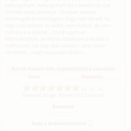
babusgattam, melengettem ezt a nekem oly sok
örömöt okozó példányt. Álmában kéjesen
mormogott és mosolygott. Vagy nem ébredt fel,
vagy csak tettette az alvást, nem tudom, de nem
nyitotta ki a szemét... Ezután gyorsan
felöltözködtem, de előtte odatettem a kezébe a
melltartóm. Ha még akar valamit – amit titkon
reméltem – majd visszaadja hétfőn...
Bot-ok részére nme engedélyezett a szavazás!
Gyors
Részletes
Szavazás átlaga:
7
pont (
122
szavazat)
Rakd a kedvenceid közé!