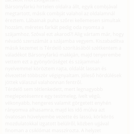
Bársonyfarkú hirtelen oldalra állt, egyik combjával
megtartott, másik combját valahol az oldalamnál
éreztem. Lábainak puha szőrei kellemesen simultak
hozzám, méretes farkát pedig oda nyomta a
szájamhoz. Szóval ezt akarod?! Alig vártam már, hogy
névadó szerszámát a szájamba vegyem. Kiszabadítva
másik kezemet is Térdelő szorításából szétkentem a
váladékot Bársonyfarkú makkján, majd tenyerembe
vettem ezt a gyönyörűséget és szájammal-
nyelvemmel köröztem rajta, oldalát lassan és
élvezettel többször végignyaltam. Jóleső hördülések
jöttek válaszul valahonnan fentről.
Térdelő sem tétlenkedett, mert legnagyobb
meglepetésemre egy testmeleg, ívelt végű,
vékonyabb, hengeres valamit görgetett enyhén
rányomva alhasamra, majd kis idő múlva azt
óvatosan hüvelyembe vezette és lassú, körkörös
mozdulatokkal izgatott belülről, közben ujjával
finoman a csiklómat masszírozta. A helyzet