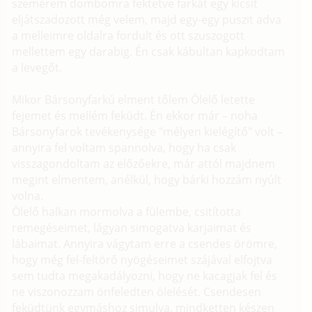
szemérem dombomra fektetve farkát egy kicsit
eljátszadozott még velem, majd egy-egy puszit adva
a melleimre oldalra fordult és ott szuszogott
mellettem egy darabig. Én csak kábultan kapkodtam
a levegőt.
Mikor Bársonyfarkú elment tőlem Ölelő letette
fejemet és mellém feküdt. Én ekkor már – noha
Bársonyfarok tevékenysége "mélyen kielégítő" volt –
annyira fel voltam spannolva, hogy ha csak
visszagondoltam az előzőekre, már attól majdnem
megint elmentem, anélkül, hogy bárki hozzám nyúlt
volna.
Ölelő halkan mormolva a fülembe, csitította
remegéseimet, lágyan simogatva karjaimat és
lábaimat. Annyira vágytam erre a csendes örömre,
hogy még fel-feltörő nyögéseimet szájával elfojtva
sem tudta megakadályozni, hogy ne kacagjak fel és
ne viszonozzam önfeledten ölelését. Csendesen
feküdtünk egymáshoz simulva, mindketten készen