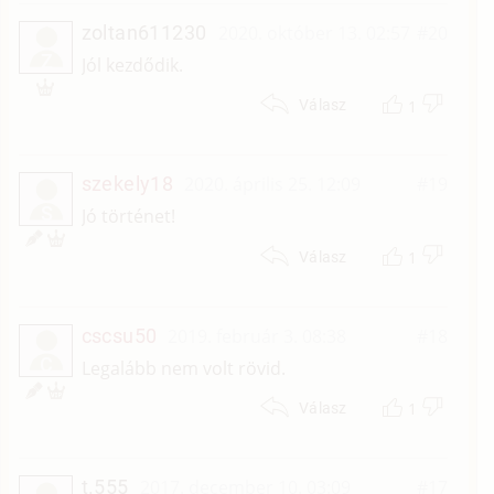
zoltan611230
2020. október 13. 02:57
#20
Z
Jól kezdődik.
1
Válasz
szekely18
2020. április 25. 12:09
#19
S
Jó történet!
1
Válasz
cscsu50
2019. február 3. 08:38
#18
C
Legalább nem volt rövid.
1
Válasz
t.555
2017. december 10. 03:09
#17