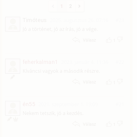
1
2
Timóteus
2025. augusztus 26. 07:16
#23
T
Jó a történet, jó az írás, jó a vége.
1
Válasz
feherkalman1
2023. január 4. 11:36
#22
F
Kíváncsi vagyok a második részre.
1
Válasz
én55
2021. szeptember 1. 19:09
#21
É
Nekem tetszik, jó a kezdés.
1
Válasz