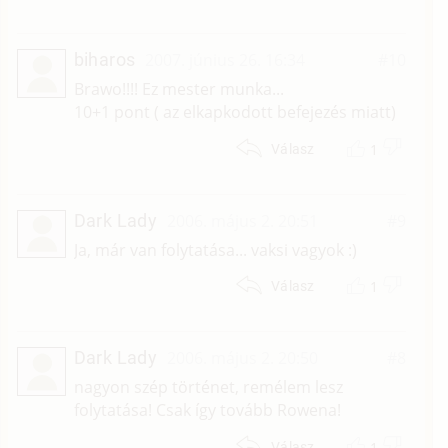
biharos
2007. június 26. 16:34
#10
Brawo!!!! Ez mester munka...
10+1 pont ( az elkapkodott befejezés miatt)
1
Válasz
Dark Lady
2006. május 2. 20:51
#9
Ja, már van folytatása... vaksi vagyok :)
1
Válasz
Dark Lady
2006. május 2. 20:50
#8
nagyon szép történet, remélem lesz
folytatása! Csak így tovább Rowena!
1
Válasz