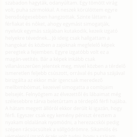
szabadon hagyták, odanyúltam. Egy tömött virág
volt, puha szirmokkal. A neszek körülöttem egyre
bensőségesebben hangzottak. Szinte láttam a
férfiakat és nőket, ahogy egymást simogatják,
nyelvük egymás szájában kutakodik, kezeik izgató
helyekre tévednek... Jó ideig csak hallgattam a
hangokat és közben a zajoknak megfelelő képek
peregtek a fejemben. Egyre izgatóbb volt ez a
magán-vetítés. Bár a képek inkább csak
villanásszerűen jelentek meg, mivel közben a térdelő
ismeretlen feljebb csúszott, orrával és puha szájával
birizgálta az ekkor már igencsak meredező
mellbimbóimat, kezeivel simogatta a combjaim
belsejét. Felnyögtem az élvezettől és lábaimat még
szélesebbre tárva beletúrtam a térdeplő férfi hajába.
A hátam megett állóról ekkor derült ki igazán, hogy
férfi. Egyszer csak egy kemény péniszt éreztem a
nyakam oldalának nyomódni, a herezacskói pedig
szépen rácsücsültek a vállgödrömre. Sikamlós és
végtelenül izgató érzés volt tudni, hogy a szájam