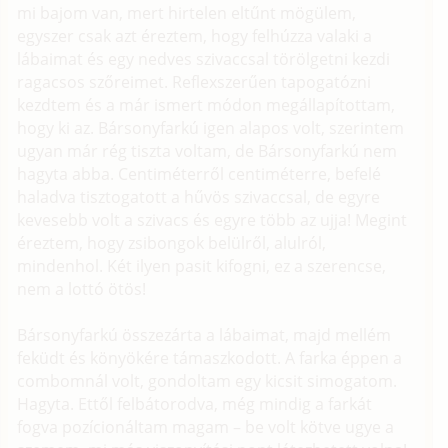
mi bajom van, mert hirtelen eltűnt mögülem,
egyszer csak azt éreztem, hogy felhúzza valaki a
lábaimat és egy nedves szivaccsal törölgetni kezdi
ragacsos szőreimet. Reflexszerűen tapogatózni
kezdtem és a már ismert módon megállapítottam,
hogy ki az. Bársonyfarkú igen alapos volt, szerintem
ugyan már rég tiszta voltam, de Bársonyfarkú nem
hagyta abba. Centiméterről centiméterre, befelé
haladva tisztogatott a hűvös szivaccsal, de egyre
kevesebb volt a szivacs és egyre több az ujja! Megint
éreztem, hogy zsibongok belülről, alulról,
mindenhol. Két ilyen pasit kifogni, ez a szerencse,
nem a lottó ötös!
Bársonyfarkú összezárta a lábaimat, majd mellém
feküdt és könyökére támaszkodott. A farka éppen a
combomnál volt, gondoltam egy kicsit simogatom.
Hagyta. Ettől felbátorodva, még mindig a farkát
fogva pozícionáltam magam – be volt kötve ugye a