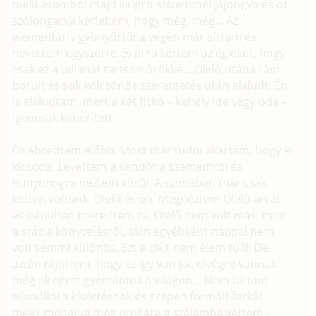
mellkasomból majd kiugró szívemmel jajongva és őt
szólongatva kérleltem, hogy még, még... Az
elementáris gyönyörtől a végén már sírtam és
nevettem egyszerre és arra kértem az égieket, hogy
csak ez a pillanat tartson örökké... Ölelő utána rám
borult és sok kölcsönös szeretgetés után elaludt. Én
is elaludtam, mert a két fickó – kehely ide vagy oda –
igencsak kimerített.
Én ébredtem előbb. Most már tudni akartam, hogy ki
kicsoda. Levettem a kendőt a szememről és
hunyorogva néztem körül. A szobában már csak
ketten voltunk. Ölelő és én. Megnéztem Ölelő arcát
és bénultan meredtem rá. Ölelő nem volt más, mint
a srác a könyvelésről, akin egyébként nappal nem
volt semmi különös. Ezt a cikit nem élem túl!!! De
aztán rájöttem, hogy ez így van jól, elvégre vannak
még elrejtett gyémántok a világon... Nem bírtam
ellenállni a kísértésnek és szépen formált farkát
megsimogatva még utoljára a szájamba vettem,