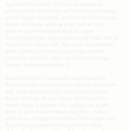
Úgy imádom, amikor nem tudnak maguknak
parancsolni és érezhetem azt a ritmusos remegést,
amivel kiadják magukból, ami bennük van! Az vesse
rám az első követ, aki még maga sem érezte a
felettük aratott diadalnak ezt a formáját!
Szóval megint nem dugtam Bársonyfarokkal, bár ez
végül is az én hibám volt. Már éppen kászálódtam
lefele, amikor azt mondta, hogy még mélyebb
benyomásokat akar rólam szerezni. Naná, hogy
tudtam, hogy mire gondol...!!!
Bársonyfarkú kis motoszkálás után oldalamra
fektetett, majd velem szemben lefeküdt és hozzám
bújt. Aztán éreztem, hogy valaki a hátam mögé
fekszik és én így két pasi között feküdtem, mint
kenyér között a szalámi. Két ragyogó test és két
ismerős farok feszült nekem meghitten. Hátra
nyúltam és a mögöttem lévőben Ölelőre ismertem.
Na ez teljesen betett! Elfulladva kértem őket,