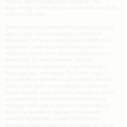
középre, egyre hosszasabban időzve ott. Már
kitéptem egy csomó szőrt az alattunk lévő bőrből, de
még nem volt vége!
Ölelő közben hol a mellemet kényeztette, hol pedig
egymás ajkát szívva-harapdálva csókolóztunk
elmerülten. Azt hiszem kettejük között Ölelő volt a
kedvencem. Lehet, hogy ebből Bársonyfarkú is
megérzett valamit, mert egy kicsit alábbhagyott a
lelkesedése. Ezt nem tűrhettem, hát némi
tapogatózás után gyengéden megsimogattam a
buksi nagy fejét, oda hagyva Ölelő ölelő karjait.
Bársonyfarkú erősebben és agresszívabb stílusban
csókolt, mint Ölelő, de ez a gyengéd erőszak még
jobban feltüzelt. Olyan érzésem volt, hogy itt valami
versengés folyik a háttérben kettejük között. Na
mindegy, ebből csak én lehetek a nyertes!! Mialatt
Bársonyfarok lelkét és egyebeit részesítettem
kitüntető figyelemben, ez alatt Ölelő hátulról
cirógatta a melleim oldalát és a hátamat. Jaj, fiúk ez