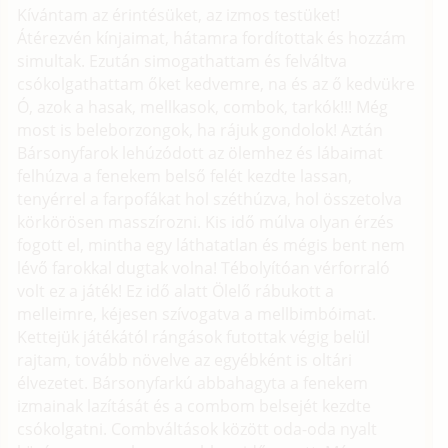
Kívántam az érintésüket, az izmos testüket!
Átérezvén kínjaimat, hátamra fordítottak és hozzám
simultak. Ezután simogathattam és felváltva
csókolgathattam őket kedvemre, na és az ő kedvükre
Ó, azok a hasak, mellkasok, combok, tarkók!!! Még
most is beleborzongok, ha rájuk gondolok! Aztán
Bársonyfarok lehúzódott az ölemhez és lábaimat
felhúzva a fenekem belső felét kezdte lassan,
tenyérrel a farpofákat hol széthúzva, hol összetolva
körkörösen masszírozni. Kis idő múlva olyan érzés
fogott el, mintha egy láthatatlan és mégis bent nem
lévő farokkal dugtak volna! Tébolyítóan vérforraló
volt ez a játék! Ez idő alatt Ölelő rábukott a
melleimre, kéjesen szívogatva a mellbimbóimat.
Kettejük játékától rángások futottak végig belül
rajtam, tovább növelve az egyébként is oltári
élvezetet. Bársonyfarkú abbahagyta a fenekem
izmainak lazítását és a combom belsejét kezdte
csókolgatni. Combváltások között oda-oda nyalt