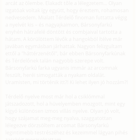
arcát az ölembe. Elakadt tőle a lélegzetem... Olyan
izgatóak voltak így együtt, hogy éreztem, rohamosan
nedvesedem. Mialatt Térdelő finoman futtatta végig
a nyelvét kis – és nagyajkaimon, Bársonyfarkú
enyhén hátrafelé döntött és combjaival tartotta a
hátam. A körülöttem lévők a hangokból ítélve már
javában egymásban járhattak. Nagyon felizgultam
ettől a "háttérzenétől", bár ebben Bársonyfarkúnak
és Térdelőnek talán nagyobb szerepe volt.
Bársonyfarkú farka ugyanis immár az arcomnak
feszült, heréi simogatták a nyakam oldalát.
Uramisten, mi történik itt?! Ki lehet ilyen jó hozzám?!
Térdelő nyelve most már hol a csiklómmal
játszadozott, hol a hüvelyemben mozgott, mint egy
kígyó különösen izmos villás nyelve. Olyan jó volt,
hogy szájamat meg-meg nyalva, szaggatottan
lélegezve dörzsöltem arcomat Bársonyfarkú
legintimebb testrészéhez és kezeimmel lágyan pihés
zacskóit morzsolgattam.