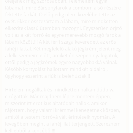
öleljenek még szorosabban. Felemeltem egyik
lábamat, mire Bársonyfarok a combom alsó részére
fektette farkát, Ölelő pedig ölem közelébe tette az
övét. Ekkor összezártam a lábam, mire mindketten
elkezdtek lassú ütemben mozogni. Egyszerűen őrjítő
volt az a két forró és egyre merevebb mozgó farok a
lábam között!!! A két férfi szaga keveredett az erős
fahéj illattal. Két megfelelő alakú jégkrém jelent meg
a lelki szemeim előtt, amiket én szépen nyalogatok,
ettől pedig a jégkrémek egyre nagyobbakká válnak.
Később kortyolást hallottam mindkét oldalról,
úgyhogy eszerint a fiúk is belehúztak!!!
Hirtelen megálltak és mindketten halkan dúdolva
cirógattak. Már majdnem lépre mentem éppen,
miszerint itt erotikus altatódalt hallok, amikor
rájöttem, hogy valami krémmel kenegetnek közben,
amitől a testem forróvá vált érintéseik nyomán. A
levegőben megint a fahéj illat terjengett. Szereznem
kell ebből a kencéből!!!