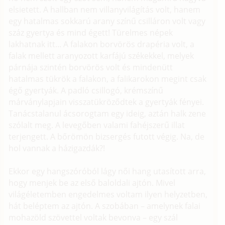
elsietett. A hallban nem villanyvilágítás volt, hanem
egy hatalmas sokkarú arany színű csilláron volt vagy
száz gyertya és mind égett! Türelmes népek
lakhatnak itt... A falakon borvörös drapéria volt, a
falak mellett aranyozott karfájú székekkel, melyek
párnája szintén borvörös volt és mindenütt
hatalmas tükrök a falakon, a falikarokon megint csak
égő gyertyák. A padló csillogó, krémszínű
márványlapjain visszatükröződtek a gyertyák fényei.
Tanácstalanul ácsorogtam egy ideig, aztán halk zene
szólalt meg. A levegőben valami fahéjszerű illat
terjengett. A bőrömön bizsergés futott végig. Na, de
hol vannak a házigazdák?!
Ekkor egy hangszóróból lágy női hang utasított arra,
hogy menjek be az első baloldali ajtón. Mivel
világéletemben engedelmes voltam ilyen helyzetben,
hát beléptem az ajtón. A szobában – amelynek falai
mohazöld szövettel voltak bevonva – egy szál