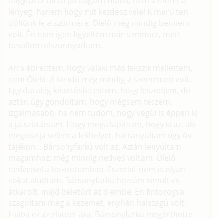
hagyta! Örülten jól dugott! Hiába, nem a méret a
lényeg, hanem hogy mit kezdesz vele! Kimerülten
dőltünk le a szőrmére, Ölelő még mindig bennem
volt. Én nem igen figyeltem már semmire, mert
bevallom elszunnyadtam.
Arra ébredtem, hogy valaki más fekszik mellettem,
nem Ölelő. A kendő még mindig a szememen volt.
Egy darabig kísértésbe estem, hogy leszedjem, de
aztán úgy gondoltam, hogy mégsem teszem.
Izgalmasabb, ha nem tudom, hogy végül is éppen ki
a játszótársam. Hogy megállapítsam, hogy ki az, aki
megosztja velem a fekhelyet, hátranyúltam úgy öv
tájékon... Bársonyfarkú volt az. Aztán lenyúltam
magamhoz: még mindig nedves voltam, Ölelő
nedveivel a bozontomban. Eszerint nem is olyan
sokat aludtam. Bársonyfarkú hozzám simult és
átkarolt, majd beletúrt az ölembe. Én fintorogva
szagoltam meg a kezemet, enyhén halszagú volt.
Hiába ez az élvezet ára. Bársonyfarkú megérthette