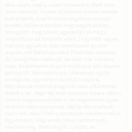
állva valami másra, valami teljesebbre. Ölelő nem
sokat habozott, hanem rá jellemző módon szelíden
belém hatolt, majd finoman ringatózva mozogni
kezdett. Méltón a nevéhez meg-megállt közben,
simogatott, megcsókolt, egyszerűen és mégis
megindítóan azt éreztette velem, hogy több vagyok
számára egy luknál. Vele szeretkeztem és nem
dugtam, mit Bársonyfarokkal Elmerülten élveztem
Őt, simogattam mellkasát, derekát, már csatakos
haját, fel-felnevetve az apró mozdulatai által okozott
gyönyörtől. Nemsokára már tökéletesen együtt
mozogtunk, egy ütemre mozdult a csípőnk.
Kéjhullámok öntöttek el egymás után, a füleimben
dobolt a vér. Végül két kezét kezembe fűzve a vállaim
mellett megtámaszkodott és én megadtam magam
az utolsó lökés-sorozatnak. Hát, ha Bársonyfarok
csúcs volt, akkor Ölelő a szeretkezés parafenoménja.
Úgy éreztem, hogy ennél jobban semmit nem
élveztem még. Ölelő hörgött, nyögött, én