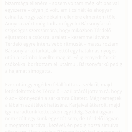
bizarrsága ellenére – sosem voltam még két pasival
egyszerre – olyan jó volt, amit csinált és ahogyan
csinálta, hogy szándékaim ellenére elmentem tőle.
Annyira azért még tudtam figyelni Bársonyfarkú
szépséges szerszámára, hogy miközben Térdelő
eljuttatott a csúcsra, azalatt – kezemmel átvéve
Térdelő egyre intenzívebb ritmusát – masszíroztam
Bársonyfarkú farkát, aki ettől egy hatalmas nyögés
után a számba lövellte magját. Félig ernyedt farkát
csókokkal borítottam el jutalmul, Bársonyfarkú pedig
a hajamat simogatta.
Ezek után gyengéden felállítottak a székről, majd
letérdeltettek és Térdelő – az illatáról jöttem rá, hogy
ő az – könnyedén a sarkamra ültetett. Még remegtek
a lábaim az átéltek hatására. Karjaival átkarolt, majd
így maradtunk kettecskén egy ideig. Szólni ugyan
nem szólt egyikünk egy szót sem, de Térdelő lágyan
simogatott arcával, kezével, én pedig hozzá simulva