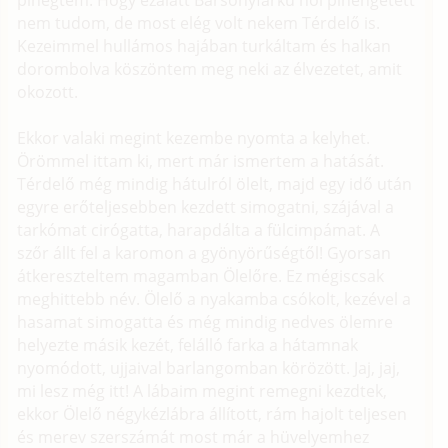
pihegtem. Hogy ezalatt Bársonyfarkú hol pihengetett
nem tudom, de most elég volt nekem Térdelő is.
Kezeimmel hullámos hajában turkáltam és halkan
dorombolva köszöntem meg neki az élvezetet, amit
okozott.
Ekkor valaki megint kezembe nyomta a kelyhet.
Örömmel ittam ki, mert már ismertem a hatását.
Térdelő még mindig hátulról ölelt, majd egy idő után
egyre erőteljesebben kezdett simogatni, szájával a
tarkómat cirógatta, harapdálta a fülcimpámat. A
szőr állt fel a karomon a gyönyörűségtől! Gyorsan
átkereszteltem magamban Ölelőre. Ez mégiscsak
meghittebb név. Ölelő a nyakamba csókolt, kezével a
hasamat simogatta és még mindig nedves ölemre
helyezte másik kezét, felálló farka a hátamnak
nyomódott, ujjaival barlangomban körözött. Jaj, jaj,
mi lesz még itt! A lábaim megint remegni kezdtek,
ekkor Ölelő négykézlábra állított, rám hajolt teljesen
és merev szerszámát most már a hüvelyemhez