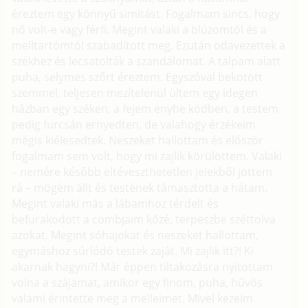
éreztem egy könnyű simítást. Fogalmam sincs, hogy
nő volt-e vagy férfi. Megint valaki a blúzomtól és a
melltartómtól szabadított meg. Ezután odavezettek a
székhez és lecsatolták a szandálomat. A talpam alatt
puha, selymes szőrt éreztem. Egyszóval bekötött
szemmel, teljesen mezítelenül ültem egy idegen
házban egy széken, a fejem enyhe ködben, a testem
pedig furcsán ernyedten, de valahogy érzékeim
mégis kiélesedtek. Neszeket hallottam és először
fogalmam sem volt, hogy mi zajlik körülöttem. Valaki
– nemére később eltéveszthetetlen jelekből jöttem
rá – mögém állt és testének támasztotta a hátam.
Megint valaki más a lábamhoz térdelt és
befurakodott a combjaim közé, terpeszbe széttolva
azokat. Megint sóhajokat és neszeket hallottam,
egymáshoz súrlódó testek zaját. Mi zajlik itt?! Ki
akarnak hagyni?! Már éppen tiltakozásra nyitottam
volna a szájamat, amikor egy finom, puha, hűvös
valami érintette meg a melleimet. Mivel kezeim