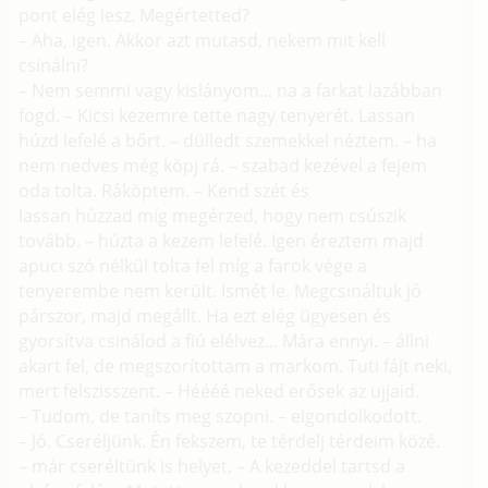
pont elég lesz. Megértetted?
– Aha, igen. Akkor azt mutasd, nekem mit kell
csinálni?
– Nem semmi vagy kislányom... na a farkat lazábban
fogd. – Kicsi kezemre tette nagy tenyerét. Lassan
húzd lefelé a bőrt. – dülledt szemekkel néztem. – ha
nem nedves még köpj rá. – szabad kezével a fejem
oda tolta. Ráköptem. – Kend szét és
lassan húzzad míg megérzed, hogy nem csúszik
tovább. – húzta a kezem lefelé. Igen éreztem majd
apuci szó nélkül tolta fel míg a farok vége a
tenyerembe nem került. Ismét le. Megcsináltuk jó
párszor, majd megállt. Ha ezt elég ügyesen és
gyorsítva csinálod a fiú elélvez... Mára ennyi. – állni
akart fel, de megszorítottam a markom. Tuti fájt neki,
mert felszisszent. – Héééé neked erősek az ujjaid.
– Tudom, de taníts meg szopni. – elgondolkodott.
– Jó. Cseréljünk. Én fekszem, te térdelj térdeim közé.
– már cseréltünk is helyet. – A kezeddel tartsd a