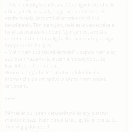
– Miért, mindig kéznél van, ő tuti figyel rád, ideális... –
ekkor jöttek a csajok, hogy menjünk kézizni. Én
örültem neki, kezdett kellemetlenné válni a
beszélgetés. Timi nem jött, neki este van edzése a
helyi taekwando klubban. Gyorsan vettem át a
mezem közben Timi alig hallhatóan suttogta, úgy
hogy csak én halljam.
– Miért nem tudnád elképzekni? – sajnos nem elég
szúrósan néztem rá, hiszen elmosolyodott és
kacsintott. – Gondold át.
Bizony a bogár be lett ültetve a fülembe és
motoszkált, de ezt apával elképzelhetetlennek
tartottam.
****
Pénteken suli után bepakoltunk és egy busszal
mentünk haza. Nem direkt járat, így jó fél óra az út.
Timi végig duruzsolt.