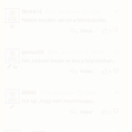
fiesta14
2023. december 27. 10:00
#8
F
Nekem tetszett. várom a folytatásokat.
1
Válasz
genius33
2023. december 26. 07:04
#7
G
Hm, kíváncsi leszek mi lesz a folytatásban.
1
Válasz
didide
2023. december 25. 10:08
#6
D
Hát kár ,hogy nem mostohaapja..
1
Válasz