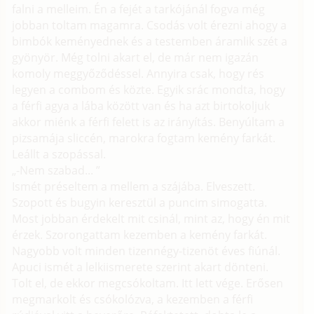
falni a melleim. Én a fejét a tarkójánál fogva még
jobban toltam magamra. Csodás volt érezni ahogy a
bimbók keményednek és a testemben áramlik szét a
gyönyör. Még tolni akart el, de már nem igazán
komoly meggyőződéssel. Annyira csak, hogy rés
legyen a combom és közte. Egyik srác mondta, hogy
a férfi agya a lába között van és ha azt birtokoljuk
akkor miénk a férfi felett is az irányítás. Benyúltam a
pizsamája sliccén, marokra fogtam kemény farkát.
Leállt a szopással.
„-Nem szabad... ”
Ismét préseltem a mellem a szájába. Elveszett.
Szopott és bugyin keresztül a puncim simogatta.
Most jobban érdekelt mit csinál, mint az, hogy én mit
érzek. Szorongattam kezemben a kemény farkát.
Nagyobb volt minden tizennégy-tizenöt éves fiúnál.
Apuci ismét a lelkiismerete szerint akart dönteni.
Tolt el, de ekkor megcsókoltam. Itt lett vége. Erősen
megmarkolt és csókolózva, a kezemben a férfi