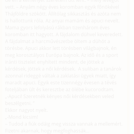
de én a keményet szeretem ott lent. – mély levegőt
vett. – Anyám négy éves koromban egyik főnökével
Thájföldre szökött. Állítólag sikkasztás és azóta nem
is hallottunk róla. Az anyai mamám és apuci nevelt.
Mama gyors lefolyású rákban tizenhárom éves
koromban itt hagyott. A fájdalom dühvel keveredett.
A fájdalmat a harcművészetbe öltem a dühöt a
törésbe. Apuci akkor lett törésben világbajnok, én
meg korosztályos Európa bajnok. Az idő és a sport
iránti tisztelet enyhített mindent, de jöttek a
kérdések, jöttek a női kérdések. A suliban a tanárok
azonnal rideggé váltak a zaklatási ügyek miatt, így
maradt apuci. Egyik este tizennégy évesen a tévés
foteljában ült és keresztbe az ölébe kucorodtam.
„-Apuci! Szeretnék kényes női kérdésekben veled
beszélgetni. ”
Ekkor nagyot nyelt.
„-Mond kicsim!
– Tudod a fiúk odáig meg vissza vannak a mellemért.
Fizetni akarnak, hogy megfoghassák...