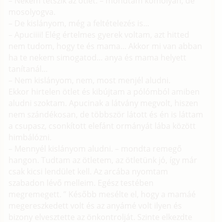
– Nekem tetszik az ötlet. – mondtam komolyan, de
mosolyogva.
– De kislányom, még a feltételezés is...
– Apuciiii! Elég értelmes gyerek voltam, azt hitted
nem tudom, hogy te és mama... Akkor mi van abban
ha te nekem simogatod... anya és mama helyett
tanítanál...
– Nem kislányom, nem, most menjél aludni.
Ekkor hirtelen ötlet és kibújtam a pólómból amiben
aludni szoktam. Apucinak a látvány megvolt, hiszen
nem szándékosan, de többször látott és én is láttam
a csupasz, csonkított elefánt ormányát lába között
himbálózni.
– Mennyél kislányom aludni. – mondta remegő
hangon. Tudtam az ötletem, az ötletünk jó, így már
csak kicsi lendület kell. Az arcába nyomtam
szabadon lévő melleim. Egész testében
megremegett. ” Később mesélte el, hogy a mamáé
megereszkedett volt és az anyámé volt ilyen és
bizony elvesztette az önkontrolját. Szinte elkezdte