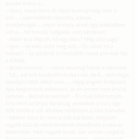
büszke erény is...
– Nincs, most nincs és olyan komoly még nem is
volt... – szemöldökét ráncolta, jelezve
értetlenségét-... olyan komoly akivel úgy lefeküdtem
volna. – túl hosszú hallgatás után kérdezett.
– Akkor ez a filigrán, nő egy álarc? Még szűz vagy?
– Igen. – terelési pont meg volt. – És nálad mi a
helyzet? – az előzőnél is hosszabb csend ami már fájt
a füllnek.
– Bizom benned... – szinte vesémig hatolt a tekintete.
– Ezt... ezt volt barátnőm tudta csak, de ő... nem fogja
kipofázni több okból sem... – végig engem fürkészett.
Apa megtanított pókerezni, az én arcom nem árul el
semmit. – Bízhatok benned? – Én csak bólintottam.
Erre mint az Orosz Barátság vezetéken a cucc úgy
dőlt belőle a szó, elnézve mellettem a falat bámulva.
– Nekem sincs és nem is volt barátom, mégsem
vagyok szűz és rendszeresnek mondható a szex az
életemben. Nem vagyok leszbi, bár voltam csajjal is,