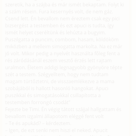
szeretik, ha a szájba és már ismét bekaptam. Folyt ki
a szám résein. Fura kesernyés volt, de nem gáz.
Csend lett. Én bevallom nem éreztem csak egy pici
bizsergést a testemben és ezt apuci is tudta, így
ismét helyet cseréltünk és lehúzta a bugyim.
Puszilgatta a puncim, combom, hasam, köldököm
miközben a melleim simogatta markolta. Na ez már
jó volt. Mikor pedig a nyelvét használta főleg fent a
rés záródásánál eszem vesztő érzés lett rajtam
uralmon. Életem addigi legnagyobb gyönyöre tépte
szét a testem. Szégyelltem, hogy nem tudtam
magam türtőztetni, de visszaemlékezve a mama
szobájából is hallott hasonló hangokat. Apuci
puszikkal és simogatásokkal csillapította a
testemben forrongó csodát”
Fejezte be Timi. Én végig tátott szájjal hallgattam és
bevallom izgalmi állapotom eléggé fent volt
– Te és apukád? – kérdeztem.
– Igen, de ezt senki nem hiszi el neked. Apucit