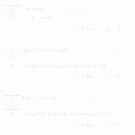
Timóteus
2025. augusztus 30. 05:52
#11
T
Jó a történet
1
Válasz
sportyman (alttpg)
2024. június 16. 11:04
#10
S
Sokadszor elolvasva is nagyon tetszik!
1
Válasz
feherkalman1
2023. december 29. 17:15
#9
F
Nagyon jól kezdődik, szívesen átélném.
1
Válasz