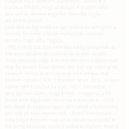
rúdjával vitt a heverőre. Ráfektetett, dobta le a
pizsama felsőjét, majd az alsóját. A bugyim tolni
akartam le, de nem engedte. Fülembe súgta.
„Az az erényöved”
Letérdelt az ágy mellé és úgy csókolt és simogatta a
testem. Én ismét a farkát markoltam. Hosszan
csinálta majd abba hagyta.
„-Míg komoly barátod nem lesz addig tanítgatlak az
élet ezen részére. Jól csókolsz és az sem kérdés,
hogy rámenős vagy. A fiú minden áron a lábad közé
akar furakodni. Ezzel várnod kell. Van egy pettingnek
nevezett formáció ami olyan jó mint amikor már
élesben csinálod. A férfi mindent tehet, de a... a nemi
szerve nem csúszhat be a te... nemi szervedbe... –
látta így nem biztos, hogy értem – magyarul, a fiú
farkát amit fogsz nem teheti be a puncidba. – tette
oda kezét és bugyival együt picit betolt a nyilásomba
ami már jócskán nedves volt. – Érted-bólintottam. –
A fiú szájjal érintsen csak ott is, kézzel ne engedd. A
fiút pedig kezeddel, száddal tudod kielégíteni. Neki az