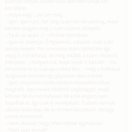
buzinak tartják, hiszen tízen éve nem láttak nőt
körülötte.
– Hülye vagy... és tart még.
– Igen, igen tart. Két évig csak heti két petting, majd
kértem dugjon meg a nyári szünet közepén.
– Te és az apád...? – elhűlve mondtam.
– Igen és Isteni jó. Ő figyelmes, odaadó, csak a jót
akarja nekem. Van esemény utáni tablettám így
végig is csinálhatja, de még inkább a szám részesíti
előnyben. – hallgattunk. Majd ismét ő beszélt. – Ha
jól tudom te is csak apuciddal élsz. – még a hallottak
dolgoztak bennem így gépiesen válaszoltam.
– Igen. Anyukám szülés közbeni komplikációban
meghallt. Apu nevelt védőnői segítséggel, majd
kétszer fél év mostohával, de azok engem nem
fogadtak el, így csak ő nevelgetett. Tudom vannak
alkalmi kalandjai, de arról nem beszélünk. Amúgy
szinte mindenről.
– Nem akarod, hogy lefeküdjetek egymással.
– Nem vagy észnél?