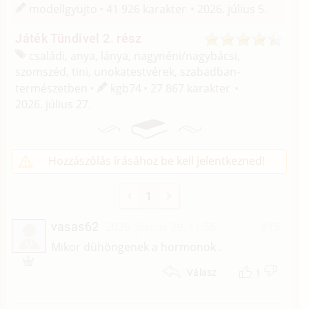
modellgyujto
41 926 karakter
2026. július 5.
Játék Tündivel 2. rész
családi, anya, lánya, nagynéni/
nagybácsi,
szomszéd, tini, unokatestvérek, szabadban-
természetben
kgb74
27 867 karakter
2026. július 27.
Hozzászólás írásához be kell jelentkezned!
1
vasas62
2026. június 29. 11:55
#15
V
Mikor dühöngenek a hormonok .
1
Válasz