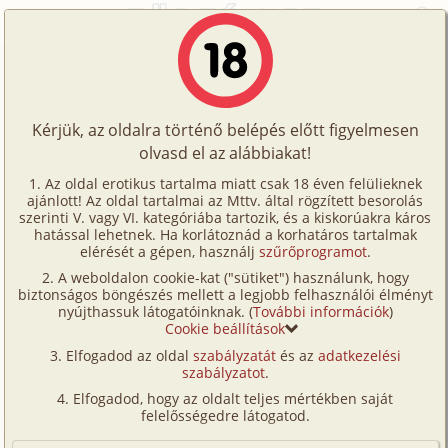
Főoldal
/
Történetek
/
Családi
/
A jó apuci 1. rész
Történetek
A jó apuci 1. rész
Képregények
Kérjük, az oldalra történő belépés előtt figyelmesen
Filmek
olvasd el az alábbiakat!
családi
,
apa
,
lánya
,
szűz
,
tini
Írók
Kékég
Az oldal erotikus tartalma miatt csak 18 éven felülieknek
ajánlott! Az oldal tartalmai az Mttv. által rögzített besorolás
Tölts
szerinti V. vagy VI. kategóriába tartozik, és a kiskorúakra káros
Címkék
hatással lehetnek. Ha korlátoznád a korhatáros tartalmak
Szavazás átlaga:
7.82
pont (
147
szavazat)
fel
elérését a gépen, használj
szűrőprogramot
.
Kereső
Megjelenés:
2023. december 24.
A weboldalon cookie-kat ("sütiket") használunk, hogy
Te
Hossz:
14 672 karakter
biztonságos böngészés mellett a legjobb felhasználói élményt
VIP
nyújthassuk látogatóinknak. (
További információk
)
Elolvasva:
12 098 alkalommal
is!
Cookie beállítások
Fórum
Elfogadod az oldal
szabályzatát
és az
adatkezelési
Folytatás
A jó apuci 2. rész (családi, apa, lánya,
szabályzatot
.
Versenyeink
szűz, tini)
Elfogadod, hogy az oldalt teljes mértékben saját
Ügyfélszolgálat
felelősségedre látogatod.
(Minden résztvevő a képzelet szülötte (így nincs vérségi
kapcsolat közöttük), a valósággal való bármilyen egyezés
Írói segédletek