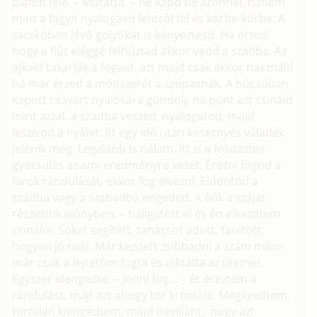
plafon felé. – Mutatta. – ne kapd be azonnal, hanem
mint a fagyit nyalogasd lentről fel és körbe-körbe. A
zacskóban lévő golyókat is kényeztesd. Ha érzed,
hogy a fiút eléggé felhúztad akkor vedd a szádba. Az
ajkaid takarják a fogaid, azt majd csak akkor használd
ha már érzed a módszerét a szopásnak. A búcsúban
kapott csavart nyalókára gondolj, na pont azt csináld
mint azzal, a szádba veszed, nyalogatod, majd
leszívod a nyálat. Itt egy idő után kesernyés váladék
jelenik meg. Legalább is nálam. Itt is a fokozatos
gyorsulás az ami eredményre vezet. Érezni fogod a
farok rándulását, ekkor fog élvezni. Eldöntöd a
szádba vagy a szabadba engeded. A fiúk a szájat
részesítik előnyben. – hallgatott el és én elkezdtem
csinálni. Sokat segített, tanácsot adott, tanított,
hogyan jó neki. Már kezdett zsibbadni a szám mikor
már csak a fejtetőm fogta és diktálta az ütemet.
Egyszer elengedte. – Jönni fog... – és éreztem a
rándulást, majt azt ahogy tör ki belőle. Megilyedtem.
Hirtelen kiengedtem, majd bevillant, hogy azt