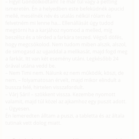
– Figyi! Gondolkodtam! Te már túl vagy a petting
ismeretén. Én a helyedben este befeküdnék apucid
mellé, mesélnék név és utalás nélkül rólam és
felvetném mi lenne ha... Ellenállását úgy tudod
megtörni ha a karjához nyomod a melled, míg
beszélsz és a térded a farkára teszed. Végső döfés,
hogy megcsókolod. Nem tudom miben alszik, alszol,
de simogasd az ujjaiddal a mellkasát, majd fogd meg
a farkát. Itt van két esemény utáni. Legkésőbb 24
órával utána vedd be.
– Nem Timi nem. Nálunk ez nem működik, köszi, de
nem. – folyamatosan érvelt, majd mikor elindult a
bussza felé, hirtelen visszafordult.
– Várj Sári! – szökkent vissza. Kezembe nyomott
valamit, majd túl közel az ajkamhoz egy puszit adott.
– Ügyesen.
Én lemeredten álltam a puszi, a tabletta és az általa
tutinak vett dolog miatt.