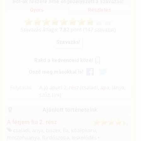
Bot-ok részére nme engedélyezett a szavazás!
Gyors
Részletes
Szavazás átlaga:
7.82
pont (
147
szavazat)
Rakd a kedvenceid közé!
Oszd meg másokkal is!
Folytatás
A jó apuci 2. rész (családi, apa, lánya,
szűz, tini)
Ajánlott történeteink
A férjem fia 2. rész
családi, anya, biszex, fia, középkorú,
mostohaanya, fürdőszoba, leskelődés