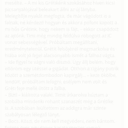
mesélte. – A mi kis Grétikénk szokásához híven kicsi
picsanyalójával beleakart állni az új lányba.
Melegítője nyakát megfogta, de már vágódott is a
falnak, ne kérdezd hogyan és akkora pofont kapott a
mi hős Grétink, hogy nekem is fájt. – ekkor csapódott
az ajtónk. Timi még mindig feldúlva robogott az IC
vonat sebességével. Próbáltam megállítani,
eredménytelenül. Grétit felsőjénél megmarkolva és
hiába volt jó fejjel alacsonyabb ismét a falhoz vágta.
– Ide figyel te vágni való disznó. Úgy állj belém, hogy
eltöröm egy ütéssel a gigádat. Otthon a cigány putrik
között a szemétdombodon kapirgálj... – keze ökölbe,
lendült, próbáltam lefogni, esélyem nem volt és
Gréti feje mellé ütött a falba.
– Bizti – kiáltotta valaki. Timit átkarolva húztam a
szobába mindenki rohant szanaszét még a Grétike
is. A szobában leültettem az addigra már szinte
szabályosan lélegző lányt.
– Bocs. Köszi, de nem kell megvédeni, nem bántom.
Fekete öves egy danos karate mester vagyok.