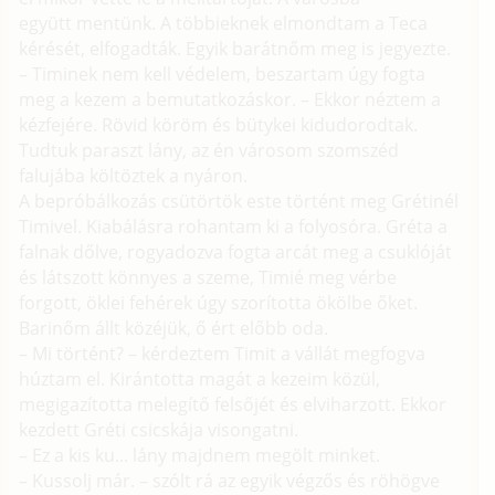
együtt mentünk. A többieknek elmondtam a Teca
kérését, elfogadták. Egyik barátnőm meg is jegyezte.
– Timinek nem kell védelem, beszartam úgy fogta
meg a kezem a bemutatkozáskor. – Ekkor néztem a
kézfejére. Rövid köröm és bütykei kidudorodtak.
Tudtuk paraszt lány, az én városom szomszéd
falujába költöztek a nyáron.
A bepróbálkozás csütörtök este történt meg Grétinél
Timivel. Kiabálásra rohantam ki a folyosóra. Gréta a
falnak dőlve, rogyadozva fogta arcát meg a csuklóját
és látszott könnyes a szeme, Timié meg vérbe
forgott, öklei fehérek úgy szorította ökölbe őket.
Barinőm állt közéjük, ő ért előbb oda.
– Mi történt? – kérdeztem Timit a vállát megfogva
húztam el. Kirántotta magát a kezeim közül,
megigazította melegítő felsőjét és elviharzott. Ekkor
kezdett Gréti csicskája visongatni.
– Ez a kis ku... lány majdnem megölt minket.
– Kussolj már. – szólt rá az egyik végzős és röhögve