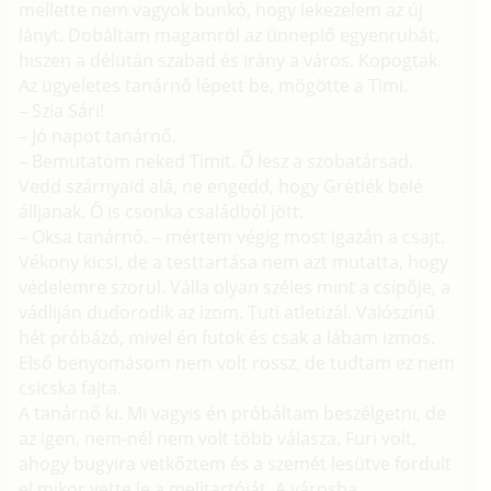
mellette nem vagyok bunkó, hogy lekezelem az új
lányt. Dobáltam magamról az ünneplő egyenruhát,
hiszen a délután szabad és irány a város. Kopogtak.
Az ügyeletes tanárnő lépett be, mögötte a Timi.
– Szia Sári!
– Jó napot tanárnő.
– Bemutatom neked Timit. Ő lesz a szobatársad.
Vedd szárnyaid alá, ne engedd, hogy Grétiék belé
álljanak. Ő is csonka családból jött.
– Oksa tanárnő. – mértem végig most igazán a csajt.
Vékony kicsi, de a testtartása nem azt mutatta, hogy
védelemre szorul. Válla olyan széles mint a csípője, a
vádliján dudorodik az izom. Tuti atletizál. Valószínű
hét próbázó, mivel én futok és csak a lábam izmos.
Első benyomásom nem volt rossz, de tudtam ez nem
csicska fajta.
A tanárnő ki. Mi vagyis én próbáltam beszélgetni, de
az igen, nem-nél nem volt több válasza. Furi volt,
ahogy bugyira vetkőztem és a szemét lesütve fordult
el mikor vette le a melltartóját. A városba