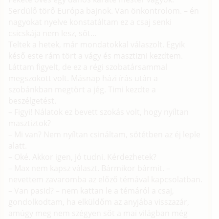
Serdülő törő Európa bajnok. Van önkontrolom. – én
nagyokat nyelve konstatáltam ez a csaj senki
csicskája nem lesz, sőt...
Teltek a hetek, már mondatokkal válaszolt. Egyik
késő este rám tört a vágy és masztizni kezdtem.
Láttam figyelt, de ez a régi szobatársammal
megszokott volt. Másnap házi írás után a
szobánkban megtört a jég. Timi kezdte a
beszélgetést.
– Figyi! Nálatok ez bevett szokás volt, hogy nyíltan
masztiztok?
– Mi van? Nem nyíltan csináltam, sötétben az éj leple
alatt.
– Oké. Akkor igen, jó tudni. Kérdezhetek?
– Max nem kapsz választ. Bármikor bármit. –
nevettem zavaromba az előző témával kapcsolatban.
– Van pasid? – nem kattan le a témáról a csaj,
gondolkodtam, ha elküldőm az anyjába visszazár,
amúgy meg nem szégyen sőt a mai világban még