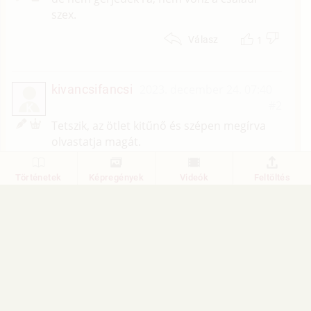
szex.
1
Válasz
kivancsifancsi
2023. december 24. 07:40
#2
K
Tetszik, az ötlet kitűnő és szépen megírva
olvastatja magát.
3
Válasz
Történetek
Képregények
Videók
Feltöltés
Törté-Net
2023. december 24. 00:00
#1
Mi a véleményed a történetről?
1
Válasz