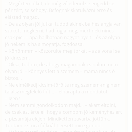
– Megértem őket, de még véletlenül se engedd se
pénzért, se sehogy. Befognak skatulyázni erre és
elástad magad.
– De az olyan jó! Jutka, tudod akinek balhés anyja van
szokott megkérni, had fogja meg, mert neki nincs
csak pici. – apa hallhatóan nagyot nyelt – és az olyan
jó nekem is ha simogatja, fogdossa.
– Köhömmm – köszörülte meg torkát – az a vonal se
jó kincsem.
– Oksa, tudom, de ahogy magamnak csinálom nem
olyan jó. – könnyes lett a szemem – mama nincs ő
biztos...
– Ne elmélkedj kicsim-törölte meg szemem-míg nem
találsz megfelelő fiút... – elharapta a mondatot.
– Igen?
– Nem semmi gondolkodom majd... – akart eltolni,
de csak azt érte el, hogy a combom jó keményhez ért
a pizsamája elején. Mindketten zavarba jöttünk.
Tudtam ez mi a fiúknál. Leesett mire gondol.