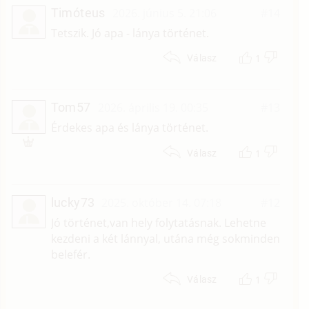
Timóteus
2026. június 5. 21:06
#14
T
Tetszik. Jó apa - lánya történet.
1
Válasz
Tom57
2026. április 19. 00:35
#13
T
Érdekes apa és lánya történet.
1
Válasz
lucky73
2025. október 14. 07:18
#12
L
Jó történet,van hely folytatásnak. Lehetne
kezdeni a két lánnyal, utána még sokminden
belefér.
1
Válasz