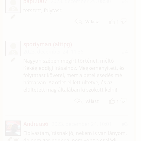
papi2007
2023. december 25. 08:30
#5
P
tetszett, folytasd
1
Válasz
sportyman (alttpg)
2023. december 24. 11:36
#4
S
Nagyon szépen megírt történet, méltő
Kékég eddigi írásaihoz. Megkeményített, és
folytatást követel, mert a beteljesedés mé
hátra van. Az ötlet el lett ültetve, és az
elültetett mag általában ki szokott kelni!
1
Válasz
Andreas6
2023. december 24. 10:01
#3
Elolvastam,írásnak jó, nekem is van lányom,
de nem gerjedek rá, nem vonz a családi