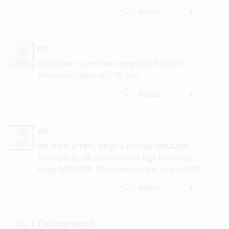
1
Válasz
én
2004. január 11. 23:17
#4
Különben szerintem megérné folytatni.
Biztatásul adok egy 10-est!
1
Válasz
én
2004. január 11. 01:22
#3
Azt nem értem, hogy a péntek délutánt
kefélted át, de a történetet úgy folytatod,
hogy MÁSNAP. Itt szombaton is van suli????
1
Válasz
Csillagszemű
2004. január 10. 10:37
#2