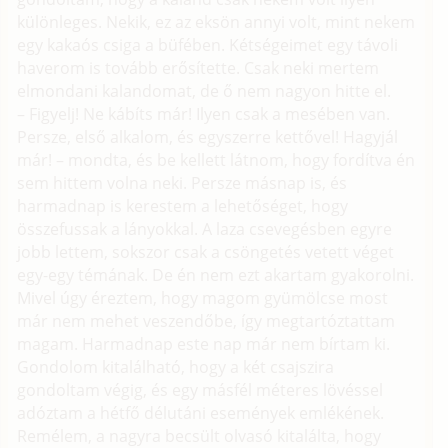
különleges. Nekik, ez az eksön annyi volt, mint nekem
egy kakaós csiga a büfében. Kétségeimet egy távoli
haverom is tovább erősítette. Csak neki mertem
elmondani kalandomat, de ő nem nagyon hitte el.
– Figyelj! Ne kábíts már! Ilyen csak a mesében van.
Persze, első alkalom, és egyszerre kettővel! Hagyjál
már! – mondta, és be kellett látnom, hogy fordítva én
sem hittem volna neki. Persze másnap is, és
harmadnap is kerestem a lehetőséget, hogy
összefussak a lányokkal. A laza csevegésben egyre
jobb lettem, sokszor csak a csöngetés vetett véget
egy-egy témának. De én nem ezt akartam gyakorolni.
Mivel úgy éreztem, hogy magom gyümölcse most
már nem mehet veszendőbe, így megtartóztattam
magam. Harmadnap este nap már nem bírtam ki.
Gondolom kitalálható, hogy a két csajszira
gondoltam végig, és egy másfél méteres lövéssel
adóztam a hétfő délutáni események emlékének.
Remélem, a nagyra becsült olvasó kitalálta, hogy