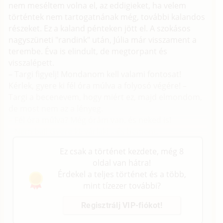
nem meséltem volna el, az eddigieket, ha velem
történtek nem tartogatnának még, további kalandos
részeket. Ez a kaland pénteken jött el. A szokásos
nagyszüneti "randink" után, Júlia már visszament a
terembe. Éva is elindult, de megtorpant és
visszalépett.
– Targi figyelj! Mondanom kell valami fontosat!
Kérlek, gyere ki fél óra múlva a folyosó végére! –
Targi a becenevem, hogy miért ez, majd elmondom,
de most nem az a lényeg.
– Fél óra múlva? Még órám van, és neked is!
– Nem baj! Gyere ki, várlak! – és bement.
Ez csak a történet kezdete, még 8
oldal van hátra!
Érdekel a teljes történet és a több,
mint tízezer további?
Regisztrálj VIP-fiókot!