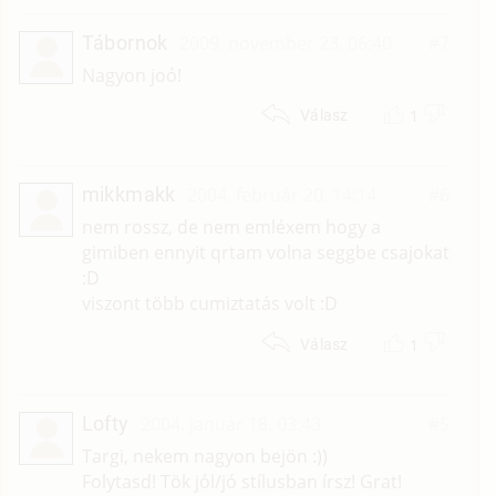
Tábornok
2009. november 23. 06:40
#7
Nagyon joó!
1
Válasz
mikkmakk
2004. február 20. 14:14
#6
nem rossz, de nem emléxem hogy a
gimiben ennyit qrtam volna seggbe csajokat
:D
viszont több cumiztatás volt :D
1
Válasz
Lofty
2004. január 18. 03:43
#5
Targi, nekem nagyon bejön :))
Folytasd! Tök jól/jó stílusban írsz! Grat!