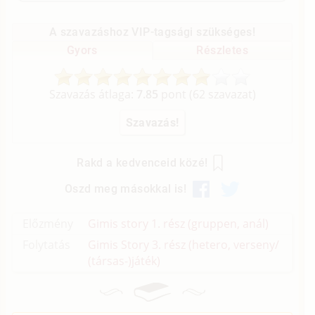
A szavazáshoz VIP-tagsági szükséges!
Gyors
Részletes
Szavazás átlaga:
7.85
pont (
62
szavazat)
Rakd a kedvenceid közé!
Oszd meg másokkal is!
Előzmény
Gimis story 1. rész (gruppen, anál)
Folytatás
Gimis Story 3. rész (hetero, verseny/
(társas-)játék)