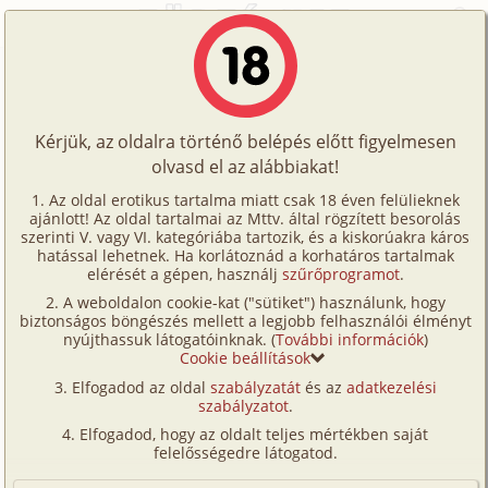
Főoldal
/
Történetek
/
Gruppen
/
Gimis story 2. rész - Válasz nélkül
Történetek
Gimis story 2. rész - Válasz nélkül
Képregények
Kérjük, az oldalra történő belépés előtt figyelmesen
Filmek
olvasd el az alábbiakat!
gruppen
Írók
Csillagszemű Juhász
Az oldal erotikus tartalma miatt csak 18 éven felülieknek
ajánlott! Az oldal tartalmai az Mttv. által rögzített besorolás
Tölts
szerinti V. vagy VI. kategóriába tartozik, és a kiskorúakra káros
Címkék
hatással lehetnek. Ha korlátoznád a korhatáros tartalmak
Szavazás átlaga:
7.85
pont (
62
szavazat)
fel
elérését a gépen, használj
szűrőprogramot
.
Kereső
Megjelenés:
2004. január 5.
A weboldalon cookie-kat ("sütiket") használunk, hogy
Te
Hossz:
16 255 karakter
biztonságos böngészés mellett a legjobb felhasználói élményt
VIP
nyújthassuk látogatóinknak. (
További információk
)
Elolvasva:
3 497 alkalommal
is!
Cookie beállítások
Fórum
Elfogadod az oldal
szabályzatát
és az
adatkezelési
Előzmény
Gimis story 1. rész (gruppen, anál)
szabályzatot
.
Versenyeink
Folytatás
Gimis Story 3. rész (hetero, verseny/
Elfogadod, hogy az oldalt teljes mértékben saját
Ügyfélszolgálat
(társas-)játék)
felelősségedre látogatod.
Írói segédletek