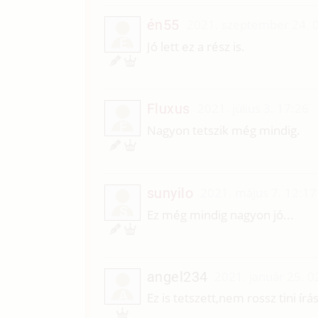
én55
2021. szeptember 24. 
É
Jó lett ez a rész is.
Fluxus
2021. július 3. 17:26
F
Nagyon tetszik még mindig.
sunyilo
2021. május 7. 12:17
S
Ez még mindig nagyon jó...
angel234
2021. január 25. 0
A
Ez is tetszett,nem rossz tini írás