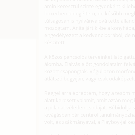
amin keresztül szinte egyenként ki leh
boxerben üldögéltem, de később me
túlságosan is nyilvánvalóvá tette álla
mozogtam. Anita járt ki-be a konyhába,
engedélyezett a kedvenc borából, de
készített.
A közös pancsolós terveinket latolgat
álomba. Elalvás előtt gondolataim felvá
között csapongtak. Végül azon morfond
átlátszó bugyiján, vagy csak odaképze
Reggel arra ébredtem, hogy a tesóm m
alatt keresett valamit, amit aztán meg
a pillanat véletlen csodáját. Bébidollja
kivágásban pár centiről tanulmányozha
volt, és zsákmányával, a Playboy-jal ke