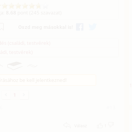
ga:
8.68
pont (
245
szavazat)
Oszd meg másokkal is!
dés (családi, testvérek)
ládi, testvérek)
rásához be kell jelentkezned!
1
46
#13
1
Válasz