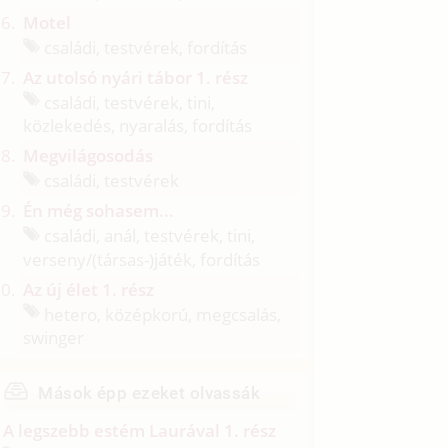
Motel
családi, testvérek, fordítás
Az utolsó nyári tábor 1. rész
családi, testvérek, tini,
közlekedés, nyaralás, fordítás
Megvilágosodás
családi, testvérek
Én még sohasem...
családi, anál, testvérek, tini,
verseny/
(társas-)játék, fordítás
Az új élet 1. rész
hetero, középkorú, megcsalás,
swinger
Mások épp ezeket olvassák
A legszebb estém Laurával 1. rész