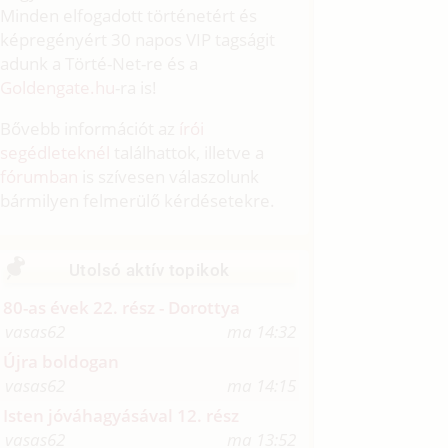
Minden elfogadott történetért és
képregényért 30 napos VIP tagságit
adunk a Törté-Net-re és a
Goldengate.hu
-ra is!
Bővebb információt az
írói
segédleteknél
találhattok, illetve a
fórumban
is szívesen válaszolunk
bármilyen felmerülő kérdésetekre.
Utolsó aktív topikok
80-as évek 22. rész - Dorottya
vasas62
ma 14:32
Újra boldogan
vasas62
ma 14:15
Isten jóváhagyásával 12. rész
vasas62
ma 13:52