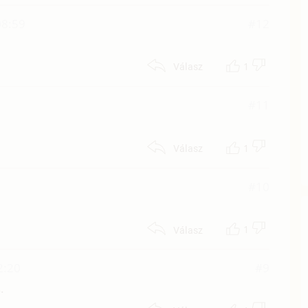
08:59
#12
1
Válasz
#11
1
Válasz
#10
1
Válasz
2:20
#9
.