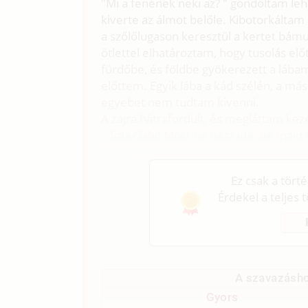
"Mi a fenének neki az? " gondoltam l
kiverte az álmot belőle. Kibotorkált
a szőlőlugason keresztül a kertet bámu
ötlettel elhatároztam, hogy tusolás e
fürdőbe, és földbe gyökerezett a lábam
előttem. Egyik lába a kád szélén, a más
egyebet nem tudtam kivenni.
A zajra hátrafordult, és megláttam ke
– Szia Gabi! Most ne nézz ide, de majd 
felett.
Ez csak a tört
Érdekel a teljes 
A szavazásho
Gyors