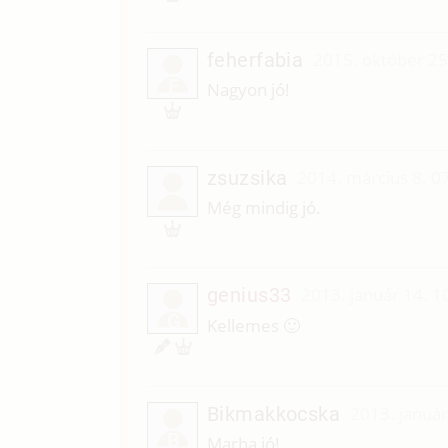
feherfabia
2015. október 25
F
Nagyon jó!
zsuzsika
2014. március 8. 0
Még mindig jó.
genius33
2013. január 14. 1
G
Kellemes 🙂
Bikmakkocska
2013. január
B
Marha jó!