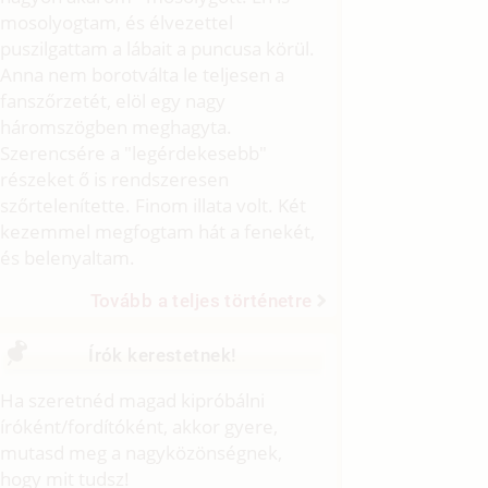
mosolyogtam, és élvezettel
puszilgattam a lábait a puncusa körül.
Anna nem borotválta le teljesen a
fanszőrzetét, elöl egy nagy
háromszögben meghagyta.
Szerencsére a "legérdekesebb"
részeket ő is rendszeresen
szőrtelenítette. Finom illata volt. Két
kezemmel megfogtam hát a fenekét,
és belenyaltam.
Tovább a teljes történetre
Írók kerestetnek!
Ha szeretnéd magad kipróbálni
íróként/fordítóként, akkor gyere,
mutasd meg a nagyközönségnek,
hogy mit tudsz!