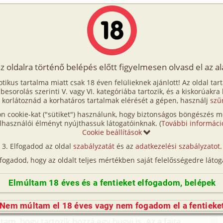
Írók
Tölts fel Te is!
Címkék
Kereső
VIP
Egyéb
az oldalra történő belépés előtt figyelmesen olvasd el az a
5. rész - Strandok
otikus tartalma miatt csak 18 éven felülieknek ajánlott! Az oldal tar
 rész - Strandok
t besorolás szerinti V. vagy VI. kategóriába tartozik, és a kiskorúakra
 korlátoznád a korhatáros tartalmak elérését a gépen, használj
szű
n cookie-kat ("sütiket") használunk, hogy biztonságos böngészés me
dés (családi, testvérek)
lhasználói élményt nyújthassuk látogatóinknak. (
További informáci
Cookie beállítások
ládi, testvérek)
Elfogadod az oldal
szabályzatát
és az
adatkezelési szabályzatot
.
(így nincs vérségi kapcsolat közöttük), a valósággal való
lfogadod, hogy az oldalt teljes mértékben saját felelősségedre látog
n egyezés a véletlen műve.)
Elmúltam 18 éves és a fentieket elfogadom, belépek
l is folytatódtak. A fülledt nyári estén a tornácon
zéltünk volna, Anita is, én is csak a
Nem múltam el 18 éves vagy nem fogadom el a fentieke
Ő egy vékony, fehér pólóban volt. Azt hittem, ez
ttam, hogy tartozik hozzá egy bugyi is. Az a fajta,