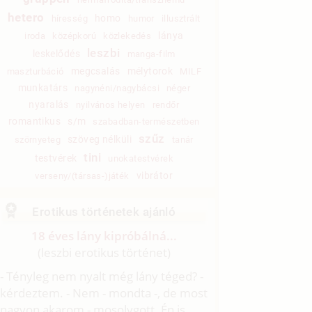
hetero
homo
híresség
humor
illusztrált
lánya
iroda
középkorú
közlekedés
leszbi
leskelődés
manga-film
megcsalás
mélytorok
maszturbáció
MILF
munkatárs
nagynéni/nagybácsi
néger
nyaralás
nyilvános helyen
rendőr
romantikus
s/m
szabadban-természetben
szűz
szöveg nélküli
szörnyeteg
tanár
tini
testvérek
unokatestvérek
vibrátor
verseny/(társas-)játék
Erotikus történetek ajánló
18 éves lány kipróbálná...
(leszbi erotikus történet)
- Tényleg nem nyalt még lány téged? -
kérdeztem. - Nem - mondta -, de most
nagyon akarom - mosolygott. Én is