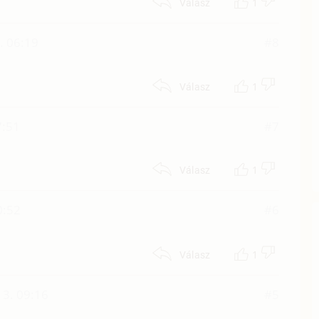
1
Válasz
. 06:19
#8
1
Válasz
7:51
#7
1
Válasz
0:52
#6
1
Válasz
 3. 09:16
#5