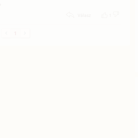
?
1
Válasz
1