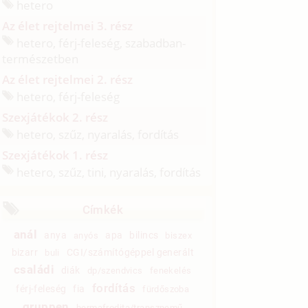
hetero
Az élet rejtelmei 3. rész
hetero, férj-feleség, szabadban-
természetben
Az élet rejtelmei 2. rész
hetero, férj-feleség
Szexjátékok 2. rész
hetero, szűz, nyaralás, fordítás
Szexjátékok 1. rész
hetero, szűz, tini, nyaralás, fordítás
Címkék
anál
anya
apa
bilincs
anyós
biszex
bizarr
CGI/számítógéppel generált
buli
családi
diák
dp/szendvics
fenekelés
fordítás
férj-feleség
fia
fürdőszoba
gruppen
hermafrodita/transznemű