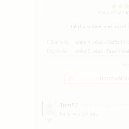
Szavazás átla
Rakd a kedvenceid közé!
Előzmény
Anita 4. rész - Közös für
Folytatás
Anita 6. rész - Teszt (csa
Hozzászólás í
Tom57
2024. február 5. 01:
T
Kellemes tini írás.