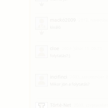
mackó2009
2012. november
M
kiváló
cloe
2004. július 13. 00:23
folytatás?:)
incifinci
2003. szeptember 2
Mikor jön a folytatás?
Törté-Net
2003. szeptember