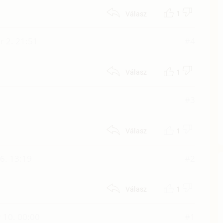
1
Válasz
 2. 21:51
#4
1
Válasz
#3
1
Válasz
6. 13:19
#2
1
Válasz
 10. 00:00
#1