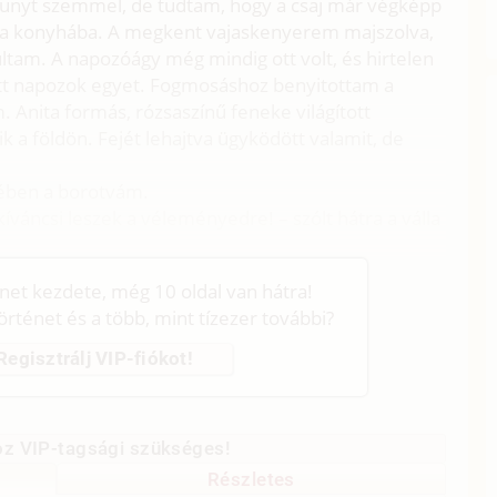
ehunyt szemmel, de tudtam, hogy a csaj már végképp
am a konyhába. A megkent vajaskenyerem majszolva,
ltam. A napozóágy még mindig ott volt, és hirtelen
lőtt napozok egyet. Fogmosáshoz benyitottam a
. Anita formás, rózsaszínű feneke világított
ik a földön. Fejét lehajtva ügyködött valamit, de
zében a borotvám.
kíváncsi leszek a véleményedre! – szólt hátra a válla
énet kezdete, még 10 oldal van hátra!
történet és a több, mint tízezer további?
Regisztrálj VIP-fiókot!
z VIP-tagsági szükséges!
Részletes