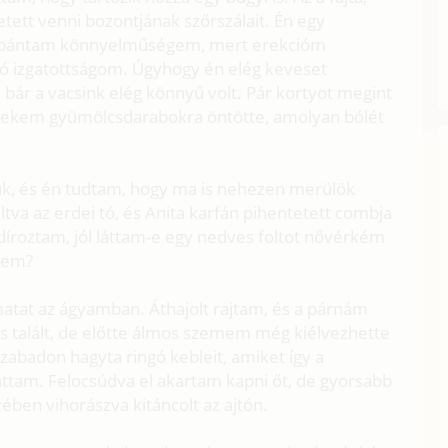
etett venni bozontjának szőrszálait. Én egy
gbántam könnyelműségem, mert erekcióm
ndó izgatottságom. Úgyhogy én elég keveset
 bár a vacsink elég könnyű volt. Pár kortyot megint
 nekem gyümölcsdarabokra öntötte, amolyan bólét
tuk, és én tudtam, hogy ma is nehezen merülök
ltva az erdei tó, és Anita karfán pihentetett combja
íroztam, jól láttam-e egy nedves foltot nővérkém
ltem?
atat az ágyamban. Áthajolt rajtam, és a párnám
 is talált, de előtte álmos szemem még kiélvezhette
 szabadon hagyta ringó kebleit, amiket így a
ttam. Felocsúdva el akartam kapni őt, de gyorsabb
zében vihorászva kitáncolt az ajtón.