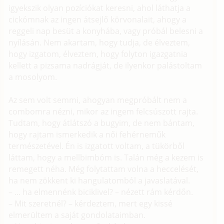
igyekszik olyan pozíciókat keresni, ahol láthatja a
cickómnak az ingen átsejlő körvonalait, ahogy a
reggeli nap besüt a konyhába, vagy próbál belesni a
nyílásán. Nem akartam, hogy tudja, de élveztem,
hogy izgatom, élveztem, hogy folyton igazgatnia
kellett a pizsama nadrágját, de ilyenkor palástoltam
a mosolyom.
Az sem volt semmi, ahogyan megpróbált nem a
combomra nézni, mikor az ingem felcsúszott rajta.
Tudtam, hogy átlátszó a bugyim, de nem bántam,
hogy rajtam ismerkedik a női fehérneműk
természetével. Én is izgatott voltam, a tükörből
láttam, hogy a mellbimbóm is. Talán még a kezem is
remegett néha. Még folytattam volna a heccelését,
ha nem zökkent ki hangulatomból a javaslatával.
– ... ha elmennénk biciklivel? – nézett rám kérdőn.
– Mit szeretnél? – kérdeztem, mert egy kissé
elmerültem a saját gondolataimban.