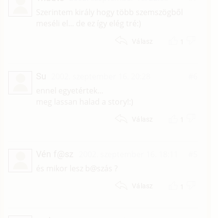
Szerintem király hogy több szemszögből
meséli el... de ez így elég tré:)
1
Válasz
Su
2002. szeptember 16. 20:28
#6
ennel egyetértek...
meg lassan halad a story!:)
1
Válasz
Vén f@sz
2002. szeptember 16. 18:11
#5
és mikor lesz b@szás ?
1
Válasz