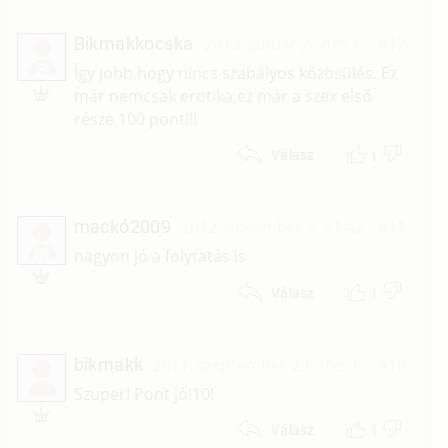
Bikmakkocska
2013. január 2. 20:53
#12
B
Így jobb,hogy nincs szabályos közösülés. Ez
már nemcsak erotika,ez már a szex első
része.100 pont!!!
1
Válasz
mackó2009
2012. november 2. 21:42
#11
M
nagyon jó a folytatás is
1
Válasz
bikmakk
2011. szeptember 23. 16:53
#10
Szuper! Pont jó!10!
1
Válasz