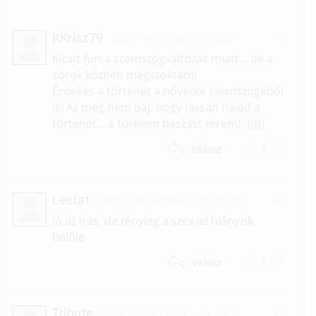
KKrisz79
2007. március 13. 19:38
#9
Kicsit furi a szemszögváltozás miatt... de a
sorok közben megszoktam!
Érdekes a történet a nővérke szemszögéből
is! Az meg nem baj, hogy lassan halad a
történet... a türelem baszást terem!:-)))))
1
Válasz
Lestat
2002. szeptember 20. 10:15
#8
Jó az írás, de tényleg a szex az hiányzik
belőle
1
Válasz
Tribute
2002. szeptember 16. 22:08
#7