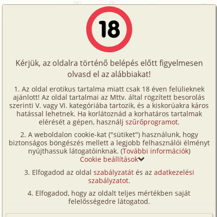
Főoldal
/
Történetek
/
Családi
/
Anita 2. rész - Tó
Történetek
Anita 2. rész - Tó
Képregények
Kérjük, az oldalra történő belépés előtt figyelmesen
Filmek
olvasd el az alábbiakat!
családi
,
testvérek
Írók
Kilián Wanda
Az oldal erotikus tartalma miatt csak 18 éven felülieknek
ajánlott! Az oldal tartalmai az Mttv. által rögzített besorolás
Tölts
szerinti V. vagy VI. kategóriába tartozik, és a kiskorúakra káros
Címkék
hatással lehetnek. Ha korlátoznád a korhatáros tartalmak
Szavazás átlaga:
8.41
pont (
215
szavazat)
fel
elérését a gépen, használj
szűrőprogramot
.
Kereső
Megjelenés:
2002. szeptember 16.
A weboldalon cookie-kat ("sütiket") használunk, hogy
Te
Hossz:
9 916 karakter
biztonságos böngészés mellett a legjobb felhasználói élményt
VIP
nyújthassuk látogatóinknak. (
További információk
)
Elolvasva:
13 779 alkalommal
is!
Cookie beállítások
Fórum
Elfogadod az oldal
szabályzatát
és az
adatkezelési
Előzmény
Anita 1. rész - Nyári szünet (családi,
szabályzatot
.
Versenyeink
testvérek)
Elfogadod, hogy az oldalt teljes mértékben saját
Ügyfélszolgálat
Folytatás
Anita 3. rész - A kertben (családi,
felelősségedre látogatod.
testvérek)
Írói segédletek