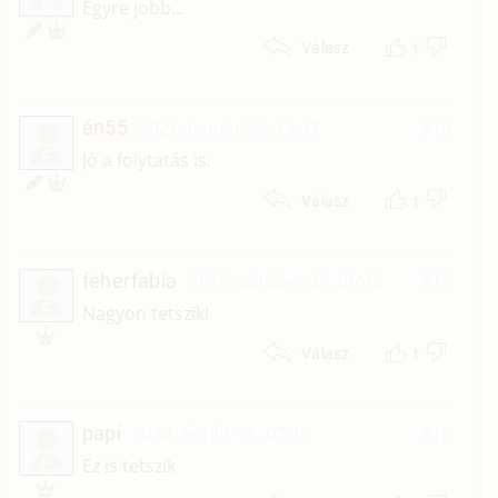
S
Egyre jobb...
1
Válasz
én55
2021. január 24. 14:17
#18
É
Jó a folytatás is.
1
Válasz
feherfabia
2015. október 24. 06:42
#17
F
Nagyon tetszik!
1
Válasz
papi
2014. április 15. 07:20
#16
P
Ez is tetszik