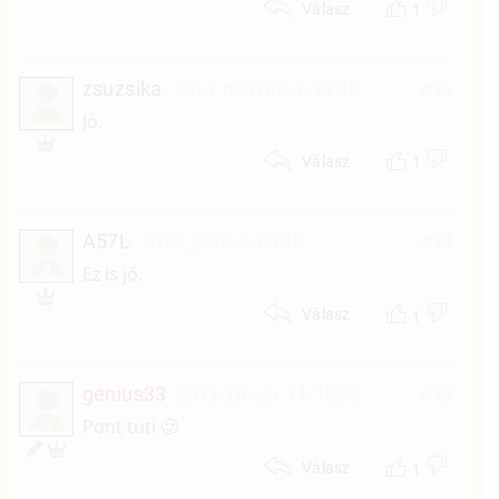
1
Válasz
zsuzsika
2014. március 7. 12:46
#15
Jó.
1
Válasz
A57L
2013. július 4. 05:18
#14
A
Ez is jó.
1
Válasz
genius33
2013. január 14. 10:53
#13
G
Pont tuti 🙂
1
Válasz