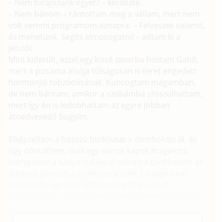
– Nem bicajozunk egyet? – kérdezte.
– Nem bánom – rántottam meg a vállam, mert nem
volt semmi programom aznapra. – Felveszek valamit,
és mehetünk. Segíts elmosogatni! – adtam ki a
jelszót.
Mint kiderült, ezzel egy kissé zavarba hoztam Gabit,
mert a pizsama alsója túlságosan is teret engedett
hormonjai tobzódásának. Kuncogtam magamban,
de nem bántam, amikor a szobámba slisszolhattam,
mert így én is ledobhattam az egyre jobban
átnedvesedő bugyim.
Elképzeltem a hosszú bicikliutat a dombokon át, és
úgy döntöttem, csak egy sortot kapok magamra,
hátha ezzel a sanyargatással móresre taníthatom az
éledező gonoszt a combom között. Én végeztem
hamarabb, így még láthattam a félig nyitott
szobaajtóban, ahogy Gabi az izmos fenekére húzza a
rövidnadrágját.