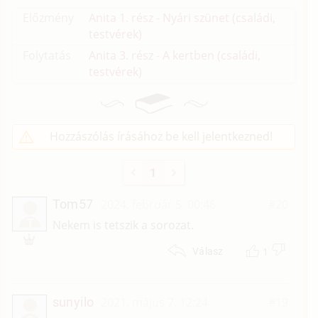
Előzmény
Anita 1. rész - Nyári szünet (családi,
testvérek)
Folytatás
Anita 3. rész - A kertben (családi,
testvérek)
Hozzászólás írásához be kell jelentkezned!
1
Tom57
2024. február 5. 00:46
#20
T
Nekem is tetszik a sorozat.
1
Válasz
sunyilo
2021. május 7. 12:24
#19