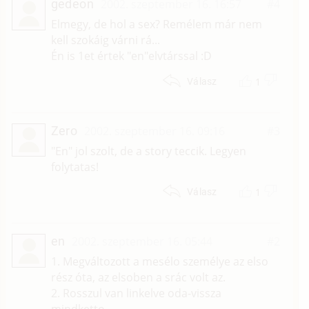
gedeon
2002. szeptember 16. 16:57
#4
Elmegy, de hol a sex? Remélem már nem
kell szokáig várni rá...
Én is 1et értek "en"elvtárssal :D
1
Válasz
Zero
2002. szeptember 16. 09:16
#3
"En" jol szolt, de a story teccik. Legyen
folytatas!
1
Válasz
en
2002. szeptember 16. 05:44
#2
1. Megváltozott a mesélo személye az elso
rész óta, az elsoben a srác volt az.
2. Rosszul van linkelve oda-vissza