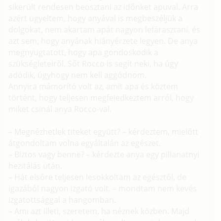
sikerült rendesen beosztani az időnket apuval. Arra
azért ügyeltem, hogy anyával is megbeszéljük a
dolgokat, nem akartam apát nagyon lefárasztani, és
azt sem, hogy anyának hiányérzete legyen. De anya
megnyugtatott, hogy apa gondoskodik a
szükségleteiről. Sőt Rocco is segít neki, ha úgy
adódik, úgyhogy nem kell aggódnom.
Annyira mámorító volt az, amit apa és köztem
történt, hogy teljesen megfeledkeztem arról, hogy
miket csinál anya Rocco-val.
– Megnézhetlek titeket együtt? – kérdeztem, mielőtt
átgondoltam volna egyáltalán az egészet.
– Biztos vagy benne? – kérdezte anya egy pillanatnyi
hezitálás után.
– Hát elsőre teljesen lesokkoltam az egésztől, de
igazából nagyon izgató volt. – mondtam nem kevés
izgatottsággal a hangomban.
– Ami azt illeti, szeretem, ha néznek közben. Majd