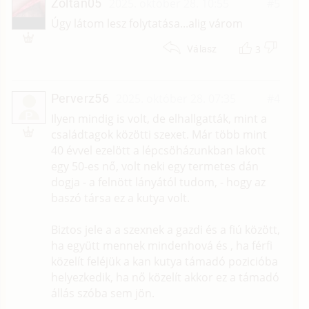
Zoltan05
2025. október 28. 10:55
#5
Úgy látom lesz folytatása...alig várom
3
Válasz
Perverz56
2025. október 28. 07:35
#4
P
Ilyen mindig is volt, de elhallgatták, mint a
családtagok közötti szexet. Már több mint
40 évvel ezelött a lépcsöházunkban lakott
egy 50-es nő, volt neki egy termetes dán
dogja - a felnött lányától tudom, - hogy az
baszó társa ez a kutya volt.
Biztos jele a a szexnek a gazdi és a fiú között,
ha együtt mennek mindenhová és , ha férfi
közelít feléjük a kan kutya támadó pozicióba
helyezkedik, ha nő közelít akkor ez a támadó
állás szóba sem jön.