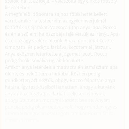
szólok, ha itt az ideje. – válaszolta egy cinkos mosoly
kíséretében.
A megfelelő időpontra sajnos több hetet kellett
várni, amikor a testvéreim az egyik haverjuknál
töltötték az éjszakát. Vacsora után anya, apa, Rocco
és én a szüleim hálószobája felé vettük az irányt. Apa
és én az ágy szélére ültünk. Apa a puncimat kezdte
simogatni és pedig a farkával kezdtem el játszani.
Anya eközben leterítette a jógamatracot, Rocco
pedig farokcsóválva ugrált körülötte.
Amikor anya letérdelt a matracra én átmásztam apa
ölébe, és beleültem a farkába. Közben pedig
mindketten azt néztük, ahogy Rocco felpattan anya
hátára. Így testközelből láthattam, ahogy a kutyánk
anyámba csúsztatja a farkát! Teljesen elbűvölt,
ahogy ütemesen mozogni kezdett benne. Anyám
puncija pedig olyan nedves volt, hogy minden egyes
ütemnél hangosan csattogott, amikor Rocco farka
elmerült benne.
Anya egyszer csak hangosan felnyögött.