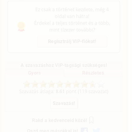
Ez csak a történet kezdete, még 4
oldal van hátra!
Érdekel a teljes történet és a több,
mint tízezer további?
Regisztrálj VIP-fiókot!
A szavazáshoz VIP-tagsági szükséges!
Gyors
Részletes
Szavazás átlaga:
8.61
pont (
119
szavazat)
Rakd a kedvenceid közé!
Oszd meg másokkal is!