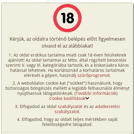
Főoldal
/
Történetek
/
Bizarr
/
Egy átlagos család 3. rész
Történetek
Egy átlagos család 3. rész
Képregények
Kérjük, az oldalra történő belépés előtt figyelmesen
Filmek
olvasd el az alábbiakat!
bizarr
,
anya
,
apa
,
lánya
,
fordítás
Írók
George V. Taylor
Az oldal erotikus tartalma miatt csak 18 éven felülieknek
ajánlott! Az oldal tartalmai az Mttv. által rögzített besorolás
Tölts
szerinti V. vagy VI. kategóriába tartozik, és a kiskorúakra káros
Címkék
hatással lehetnek. Ha korlátoznád a korhatáros tartalmak
Szavazás átlaga:
8.61
pont (
119
szavazat)
fel
elérését a gépen, használj
szűrőprogramot
.
Kereső
Megjelenés:
2025. október 28.
A weboldalon cookie-kat ("sütiket") használunk, hogy
Te
Hossz:
7 179 karakter
biztonságos böngészés mellett a legjobb felhasználói élményt
VIP
nyújthassuk látogatóinknak. (
További információk
)
Elolvasva:
3 496 alkalommal
is!
Cookie beállítások
Fórum
Elfogadod az oldal
szabályzatát
és az
adatkezelési
Előzmény
Egy átlagos család 1-2. rész (bizarr,
szabályzatot
.
Versenyeink
családi, anya, apa, férj-feleség, lánya,
Elfogadod, hogy az oldalt teljes mértékben saját
leskelődés, születésnap, fordítás)
Ügyfélszolgálat
felelősségedre látogatod.
Folytatás
Egy átlagos család 4. rész (családi,
Írói segédletek