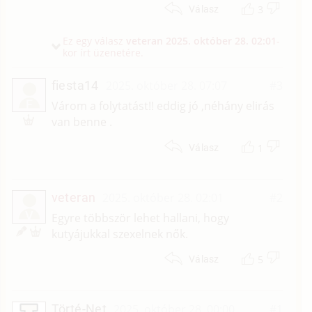
3
Válasz
Ez egy válasz
veteran
2025. október 28. 02:01
-
kor írt üzenetére.
fiesta14
2025. október 28. 07:07
#3
F
Várom a folytatást!! eddig jó ,néhány elirás
van benne .
1
Válasz
veteran
2025. október 28. 02:01
#2
V
Egyre többször lehet hallani, hogy
kutyájukkal szexelnek nők.
5
Válasz
Törté-Net
2025. október 28. 00:00
#1