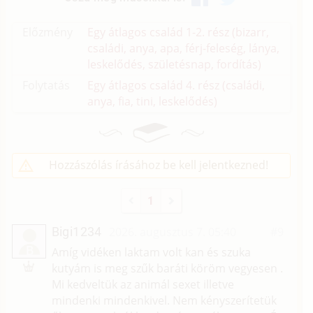
Előzmény
Egy átlagos család 1-2. rész (bizarr,
családi, anya, apa, férj-feleség, lánya,
leskelődés, születésnap, fordítás)
Folytatás
Egy átlagos család 4. rész (családi,
anya, fia, tini, leskelődés)
Hozzászólás írásához be kell jelentkezned!
1
Bigi1234
2026. augusztus 7. 05:40
#9
B
Amíg vidéken laktam volt kan és szuka
kutyám is meg szűk baráti köröm vegyesen .
Mi kedveltük az animál sexet illetve
mindenki mindenkivel. Nem kényszerítetük