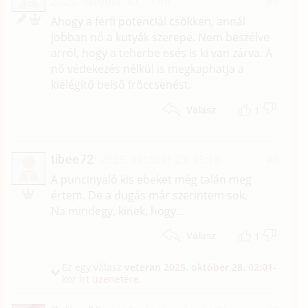
2025. október 30. 11:48
#7
S
Ahogy a férfi potenciál csökken, annál
jobban nő a kutyák szerepe. Nem beszélve
arról, hogy a teherbe esés is ki van zárva. A
nő védekezés nélkül is megkaphatja a
kielégítő belső fröccsenést.
1
Válasz
tibee72
2025. október 29. 15:19
#6
T
A puncinyaló kis ebeket még talán meg
értem. De a dugás már szerintem sok.
Na mindegy, kinek, hogy...
1
Válasz
Ez egy válasz
veteran
2025. október 28. 02:01
-
kor írt üzenetére.