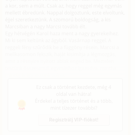
a kor, sem a múlt. Csak az, hogy reggel még egymás
mellett ébredünk. Nappal dolgoztunk, este elvoltunk,
éjjel szeretkeztünk. A szomorú boldogság, a kis
Marcsiban a nagy Marcsi tovább élt.
Egy hétvégén Karol haza ment a nagy gyerekeihez.
Mi ki sem keltünk az ágyból. Vasárnap reggel. A
reggeli fény szűrődik be a függöny résein. Marcsi a
mellkasomon fekszik, haját kisimítja a légmozgás,
amit a résnyire nyitott ablak enged be. Meztelen
testünk összesimul, egymáshoz igazodva, mintha
mindig is így lettünk volna.
Ez csak a történet kezdete, még 4
oldal van hátra!
Érdekel a teljes történet és a több,
mint tízezer további?
Regisztrálj VIP-fiókot!