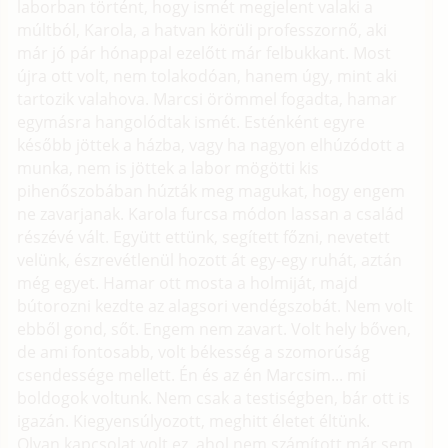
laborban történt, hogy ismét megjelent valaki a
múltból, Karola, a hatvan körüli professzornő, aki
már jó pár hónappal ezelőtt már felbukkant. Most
újra ott volt, nem tolakodóan, hanem úgy, mint aki
tartozik valahova. Marcsi örömmel fogadta, hamar
egymásra hangolódtak ismét. Esténként egyre
később jöttek a házba, vagy ha nagyon elhúzódott a
munka, nem is jöttek a labor mögötti kis
pihenőszobában húzták meg magukat, hogy engem
ne zavarjanak. Karola furcsa módon lassan a család
részévé vált. Együtt ettünk, segített főzni, nevetett
velünk, észrevétlenül hozott át egy-egy ruhát, aztán
még egyet. Hamar ott mosta a holmiját, majd
bútorozni kezdte az alagsori vendégszobát. Nem volt
ebből gond, sőt. Engem nem zavart. Volt hely bőven,
de ami fontosabb, volt békesség a szomorúság
csendessége mellett. Én és az én Marcsim... mi
boldogok voltunk. Nem csak a testiségben, bár ott is
igazán. Kiegyensúlyozott, meghitt életet éltünk.
Olyan kapcsolat volt ez, ahol nem számított már sem