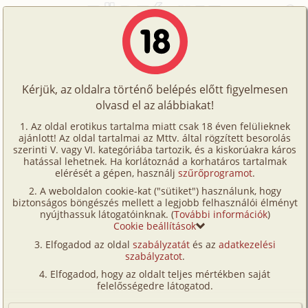
Főoldal
/
Történetek
/
Hetero
/
Egy élet számadása 3. rész
Történetek
Egy élet számadása 3. rész
Képregények
Kérjük, az oldalra történő belépés előtt figyelmesen
Filmek
olvasd el az alábbiakat!
hetero
,
anál
,
apa
,
lánya
Írók
sportyman (alttpg)
Az oldal erotikus tartalma miatt csak 18 éven felülieknek
ajánlott! Az oldal tartalmai az Mttv. által rögzített besorolás
Tölts
szerinti V. vagy VI. kategóriába tartozik, és a kiskorúakra káros
Címkék
hatással lehetnek. Ha korlátoznád a korhatáros tartalmak
Szavazás átlaga:
8.77
pont (
60
szavazat)
fel
elérését a gépen, használj
szűrőprogramot
.
Kereső
Megjelenés:
2025. szeptember 3.
A weboldalon cookie-kat ("sütiket") használunk, hogy
Te
Hossz:
7 687 karakter
biztonságos böngészés mellett a legjobb felhasználói élményt
VIP
nyújthassuk látogatóinknak. (
További információk
)
Elolvasva:
1 311 alkalommal
is!
Cookie beállítások
Fórum
Elfogadod az oldal
szabályzatát
és az
adatkezelési
Előzmény
Egy élet számadása 2. rész (hetero,
szabályzatot
.
Versenyeink
apa, férj-feleség, lánya)
Elfogadod, hogy az oldalt teljes mértékben saját
Ügyfélszolgálat
felelősségedre látogatod.
Köszönöm szerzőtársam közreműködését az
Írói segédletek