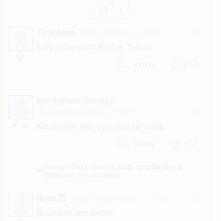
1
Timóteus
2025. október 6. 06:32
#4
T
Szép a szerelem és jó is. Tetszik.
2
Válasz
sportyman (alttpg)
2025. szeptember 3. 15:39
#3
S
Köszönöm. Még egy részt tervezek.
1
Válasz
Ez egy válasz
tibee72
2025. szeptember 3.
10:50
-kor írt üzenetére.
tibee72
2025. szeptember 3. 10:50
#2
T
Jó sorozat lett belőle.