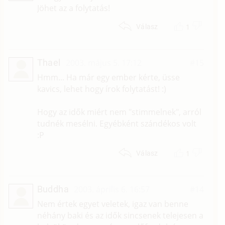
Jöhet az a folytatás!
1
Válasz
Thael
2003. május 5. 17:12
#15
Hmm... Ha már egy ember kérte, üsse
kavics, lehet hogy írok folytatást! :)
Hogy az idők miért nem "stimmelnek", arról
tudnék mesélni. Egyébként szándékos volt
:P
1
Válasz
Buddha
2003. április 6. 16:57
#14
Nem értek egyet veletek, igaz van benne
néhány baki és az idők sincsenek telejesen a