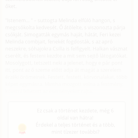
őket.
"Istenem... " – suttogta Melinda elfúló hangon, s
megcsókolta kedvesét. Ő átölelte, s viszonozta párja
csókját. Simogatták egymás haját, hátát, Feri kezei
Melinda combjait, fenekét fogdosták, s az apró
neszekre, sóhajokra Csilla is felfigyelt. Halkan vásznat
cserélt, és festeni kezdte a mit sem sejtő látogatókat.
Mosolygott, tetszett neki a jelenet, hogy e pár pont
itt, pont az ő szeme előtt adja át magát a szerelem
érzéki örömeinek. Festett, festett, körvonalakat, több
képet egymásra. Mintha mozgott volna a festmény,
követni lehetett az eseményeket rajta.
Ez csak a történet kezdete, még 6
oldal van hátra!
Érdekel a teljes történet és a több,
mint tízezer további?