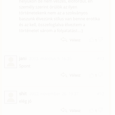
helyükön de nem vészes, előfordul, én
személy szerint örülök az ilyen
történetekenk nem az a szokványos
baszunk élvezünk stílus van benne erotika
és az kell, összefoglalva élveztem a
történetet várom a folyatatást...:)
1
Válasz
jani
2003. március 9. 16:35
#13
5pont
1
Válasz
shit
2002. november 26. 19:37
#12
elég jó
1
Válasz