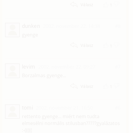
1
Válasz
dunken
2002. november 22. 14:38
#8
gyenge
1
Válasz
levim
2002. november 22. 09:27
#7
Borzalmas gyenge...
1
Válasz
tomi
2002. november 21. 16:50
#6
rettento gyenge... miért nem tudta
elmesélni normális stilusban?????gyalázatos
:-(((((