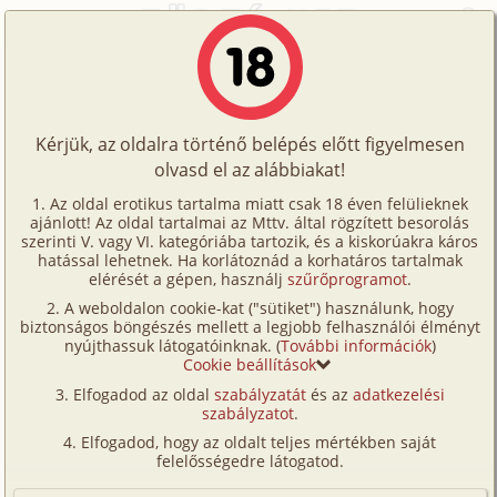
Főoldal
/
Történetek
/
Családi
/
Az Új Mona Lisa
Történetek
Az Új Mona Lisa
Képregények
Kérjük, az oldalra történő belépés előtt figyelmesen
Filmek
olvasd el az alábbiakat!
családi
,
testvérek
Írók
Thael
Az oldal erotikus tartalma miatt csak 18 éven felülieknek
ajánlott! Az oldal tartalmai az Mttv. által rögzített besorolás
Tölts
szerinti V. vagy VI. kategóriába tartozik, és a kiskorúakra káros
Címkék
hatással lehetnek. Ha korlátoznád a korhatáros tartalmak
Szavazás átlaga:
6.81
pont (
115
szavazat)
fel
elérését a gépen, használj
szűrőprogramot
.
Kereső
Megjelenés:
2002. november 21.
A weboldalon cookie-kat ("sütiket") használunk, hogy
Te
Hossz:
12 085 karakter
biztonságos böngészés mellett a legjobb felhasználói élményt
VIP
nyújthassuk látogatóinknak. (
További információk
)
Elolvasva:
8 216 alkalommal
is!
Cookie beállítások
Fórum
Elfogadod az oldal
szabályzatát
és az
adatkezelési
Kitalált történet
szabályzatot
.
(Minden résztvevő a képzelet szülötte (így nincs vérségi
Versenyeink
kapcsolat közöttük), a valósággal való bármilyen egyezés
Elfogadod, hogy az oldalt teljes mértékben saját
a véletlen műve.)
Ügyfélszolgálat
felelősségedre látogatod.
Egyszer volt, hol nem volt, valahol széles e világon élt
Írói segédletek