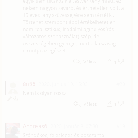
egyik sem tiltakozik a testvér tény miatt, ez
nekem nagyon zavaró, és érthetetlen volt, a
15 éves lány szüzességére sem tértél ki.
Történet szempontjából értékelhetetlen,
nem realisztikus, irodalmilag(helyesírás
változatos szóhasználat) szép, de
összességében gyenge, mert a kuszaság
elrontja az egészet.
1
Válasz
én55
2020. június 19. 15:03
#20
É
Nem is olyan rossz.
1
Válasz
Andreas6
2020. január 8. 07:30
#19
Szándékos, felesleges és bosszantó.