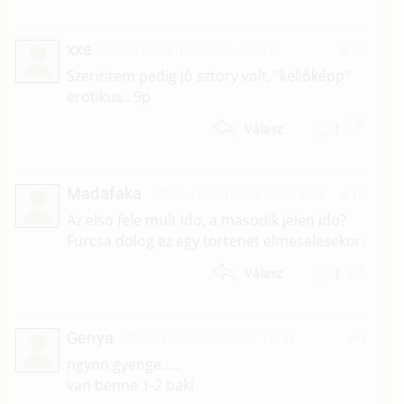
xxe
2002. november 26. 09:21
#11
Szerintem pedig jó sztory volt, "kellőképp"
erotikus.. 9p
1
Válasz
Madafaka
2002. november 22. 23:07
#10
Az elso fele mult ido, a masodik jelen ido?
Furcsa dolog ez egy tortenet elmeselesekor.
1
Válasz
Genya
2002. november 22. 15:31
#9
ngyon gyenge.....
van benne 1-2 baki