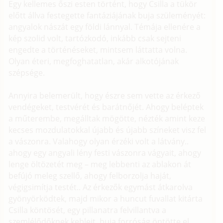
Egy kellemes őszi esten történt, hogy Csilla a tükör
előtt állva festegette fantáziájának buja szüleményét:
angyalok nászát egy földi lánnyal. Témája ellenére a
kép szolid volt, tartózkodó, inkább csak sejteni
engedte a történéseket, mintsem láttatta volna.
Olyan éteri, megfoghatatlan, akár alkotójának
szépsége.
Annyira belemerült, hogy észre sem vette az érkező
vendégeket, testvérét és barátnőjét. Ahogy beléptek
a műterembe, megálltak mögötte, nézték amint keze
kecses mozdulatokkal újabb és újabb színeket visz fel
a vászonra. Valahogy olyan érzéki volt a látvány..
ahogy egy angyali lény festi vászonra vágyait, ahogy
lenge öltözetét meg – meg lebbenti az ablakon át
befújó meleg szellő, ahogy felborzolja haját,
végigsimítja testét.. Az érkezők egymást átkarolva
gyönyörködtek, majd mikor a huncut fuvallat kitárta
Csilla köntösét, egy pillanatra felvillantva a
szemlélődőknek kebleit, buja forróság öntötte el