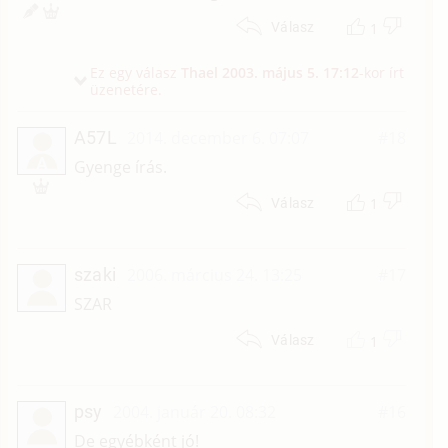
1
Válasz
Ez egy válasz
Thael
2003. május 5. 17:12
-kor írt
üzenetére.
A57L
2014. december 6. 07:07
#18
A
Gyenge írás.
1
Válasz
szaki
2006. március 24. 13:25
#17
SZAR
1
Válasz
psy
2004. január 20. 08:32
#16
De egyébként jó!