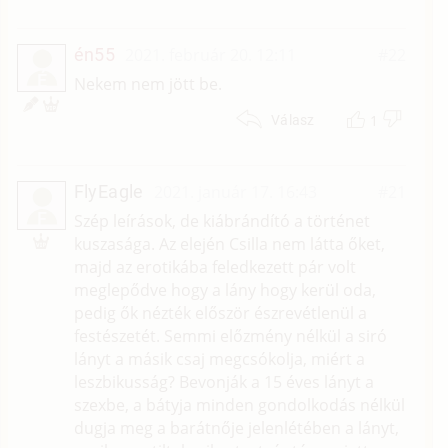
én55
2021. február 20. 12:11
#22
É
Nekem nem jött be.
1
Válasz
FlyEagle
2021. január 17. 16:43
#21
F
Szép leírások, de kiábrándító a történet
kuszasága. Az elején Csilla nem látta őket,
majd az erotikába feledkezett pár volt
meglepődve hogy a lány hogy kerül oda,
pedig ők nézték először észrevétlenül a
festészetét. Semmi előzmény nélkül a siró
lányt a másik csaj megcsókolja, miért a
leszbikusság? Bevonják a 15 éves lányt a
szexbe, a bátyja minden gondolkodás nélkül
dugja meg a barátnője jelenlétében a lányt,