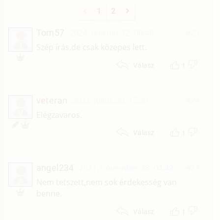
1
2
Tom57
2024. február 12. 00:48
#25
T
Szép írás,de csak közepes lett.
1
Válasz
veteran
2022. július 20. 15:20
#24
V
Elégzavaros.
1
Válasz
angel234
2021. november 28. 04:42
#23
A
Nem tetszett,nem sok érdekesség van
benne.
1
Válasz