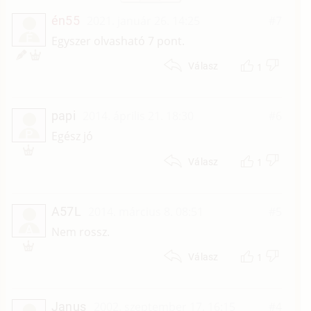
én55
2021. január 26. 14:25
#7
É
Egyszer olvasható 7 pont.
1
Válasz
papi
2014. április 21. 18:30
#6
P
Egész jó
1
Válasz
A57L
2014. március 8. 08:51
#5
A
Nem rossz.
1
Válasz
Janus
2002. szeptember 17. 16:15
#4