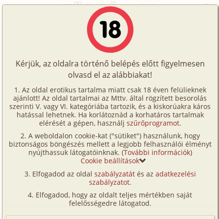
Főoldal
/
Történetek
/
Bizarr
/
Végre szoknyában 1. rész - avagy coming out
Történetek
Végre szoknyában 1. rész - avagy
Képregények
coming out
Kérjük, az oldalra történő belépés előtt figyelmesen
Filmek
olvasd el az alábbiakat!
Írók
bizarr
Az oldal erotikus tartalma miatt csak 18 éven felülieknek
ajánlott! Az oldal tartalmai az Mttv. által rögzített besorolás
Tölts
dana
szerinti V. vagy VI. kategóriába tartozik, és a kiskorúakra káros
Címkék
hatással lehetnek. Ha korlátoznád a korhatáros tartalmak
fel
elérését a gépen, használj
szűrőprogramot
.
Szavazás átlaga:
7.13
pont (
40
szavazat)
Kereső
A weboldalon cookie-kat ("sütiket") használunk, hogy
Te
Megjelenés:
2002. szeptember 16.
biztonságos böngészés mellett a legjobb felhasználói élményt
VIP
nyújthassuk látogatóinknak. (
További információk
)
Hossz:
28 003 karakter
is!
Cookie beállítások
Elolvasva:
4 215 alkalommal
Fórum
Elfogadod az oldal
szabályzatát
és az
adatkezelési
szabályzatot
.
Versenyeink
Folytatás
Végre szoknyában 2. rész (bizarr)
Elfogadod, hogy az oldalt teljes mértékben saját
Ügyfélszolgálat
felelősségedre látogatod.
Ahogyan léteznek nőies férfiak, ugyanúgy élnek
Írói segédletek