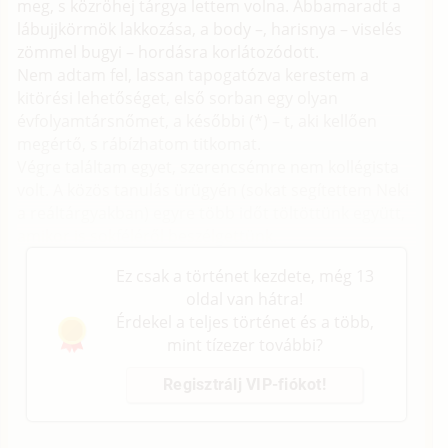
meg, s közröhej tárgya lettem volna. Abbamaradt a
lábujjkörmök lakkozása, a body –, harisnya – viselés
zömmel bugyi – hordásra korlátozódott.
Nem adtam fel, lassan tapogatózva kerestem a
kitörési lehetőséget, első sorban egy olyan
évfolyamtársnőmet, a későbbi (*) – t, aki kellően
megértő, s rábízhatom titkomat.
Végre találtam egyet, szerencsémre nem kollégista
volt. A közös tanulás ürügyén (sokat segítettem Neki
a reáltárgyakban) egyre több időt töltöttünk együtt,
amikor is sokféléről beszélgettünk.
Ez csak a történet kezdete, még 13
oldal van hátra!
Érdekel a teljes történet és a több,
mint tízezer további?
Regisztrálj VIP-fiókot!