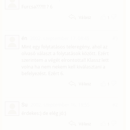
Furcsa???!!! ? 6
1
Válasz
én
2002. szeptember 17. 08:45
#3
Mint egy folytatásos teleregény, ahol az
olvasó választ a folytatások között. Ezért
szerintem a végét elrontotta!! Klassz lett
volna ha nem nekem kell kiválasztani a
befelyezést. Ezért 6.
1
Válasz
Su
2002. szeptember 16. 19:55
#2
érdekes:) de elég jó:)
1
Válasz