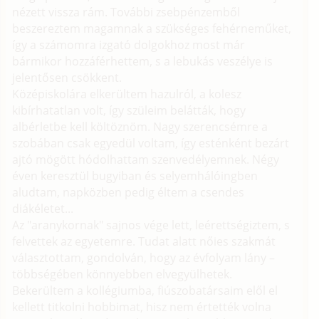
nézett vissza rám. További zsebpénzemből
beszereztem magamnak a szükséges fehérneműket,
így a számomra izgató dolgokhoz most már
bármikor hozzáférhettem, s a lebukás veszélye is
jelentősen csökkent.
Középiskolára elkerültem hazulról, a kolesz
kibírhatatlan volt, így szüleim belátták, hogy
albérletbe kell költöznöm. Nagy szerencsémre a
szobában csak egyedül voltam, így esténként bezárt
ajtó mögött hódolhattam szenvedélyemnek. Négy
éven keresztül bugyiban és selyemhálóingben
aludtam, napközben pedig éltem a csendes
diákéletet...
Az "aranykornak" sajnos vége lett, leérettségiztem, s
felvettek az egyetemre. Tudat alatt nőies szakmát
választottam, gondolván, hogy az évfolyam lány –
többségében könnyebben elvegyülhetek.
Bekerültem a kollégiumba, fiúszobatársaim elől el
kellett titkolni hobbimat, hisz nem értették volna